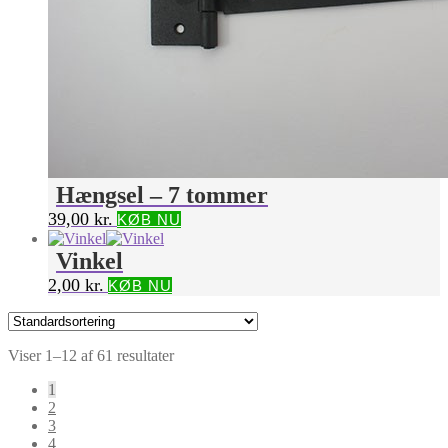
Hængsel – 7 tommer
39,00
kr.
KØB NU
Vinkel
2,00
kr.
KØB NU
Viser 1–12 af 61 resultater
1
2
3
4