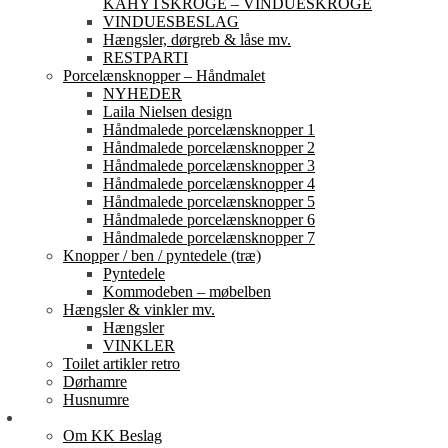
KAHYTSKROGE – VINDUESKROGE
VINDUESBESLAG
Hængsler, dørgreb & låse mv.
RESTPARTI
Porcelænsknopper – Håndmalet
NYHEDER
Laila Nielsen design
Håndmalede porcelænsknopper 1
Håndmalede porcelænsknopper 2
Håndmalede porcelænsknopper 3
Håndmalede porcelænsknopper 4
Håndmalede porcelænsknopper 5
Håndmalede porcelænsknopper 6
Håndmalede porcelænsknopper 7
Knopper / ben / pyntedele (træ)
Pyntedele
Kommodeben – møbelben
Hængsler & vinkler mv.
Hængsler
VINKLER
Toilet artikler retro
Dørhamre
Husnumre
Om os
Om KK Beslag