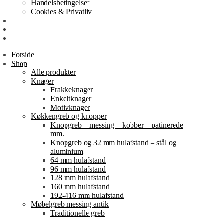
Handelsbetingelser
Cookies & Privatliv
Erhverv
EAN-fakturering
Min Konto
Forside
Shop
Alle produkter
Knager
Frakkeknager
Enkeltknager
Motivknager
Køkkengreb og knopper
Knopgreb – messing – kobber – patinerede
mm.
Knopgreb og 32 mm hulafstand – stål og
aluminium
64 mm hulafstand
96 mm hulafstand
128 mm hulafstand
160 mm hulafstand
192-416 mm hulafstand
Møbelgreb messing antik
Traditionelle greb