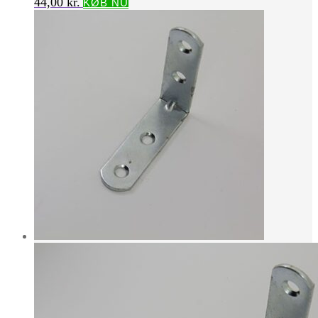
44,00
kr.
KØB NU