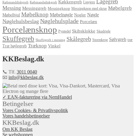
Lågegreb
Køkkengreb
Ligejern
Købmanddiskgreb
Købmandsdiskgreb
Messing
Møbelgreb
Messinggreb
Messingknop
Messingknop med skrue
Møbelknop
Møbelnøgle
Nøgle
Møbelhjul
Nogler
Nøglehulsplade
Nøglehulsbeslag
Porcelæn
Porcelænsknop
Skibsklokke
Pyntedel
Skudrigle
Skuffegreb
Skålegreb
Sølvgreb
træ
Stormkrog
Skuffegreb i messing
Træknop
Vinkel
Træ bøjlegreb
KKBeslag.dk
📞 Tlf.
3011 0040
📧
info@kkbeslag.dk
✓ EAN-fakturering via NemHandel
Betingelser
Vores Cookies- & Privatlivspolitik
Vores handelsbetingelser
KKBeslag.dk
Om KK Beslag
Se webshoppen