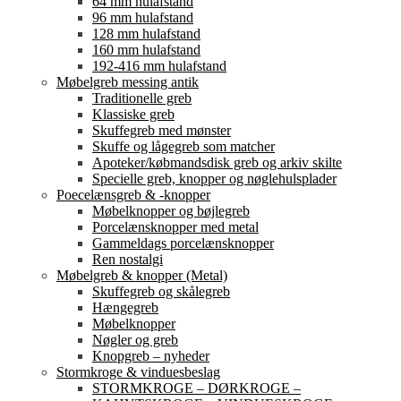
64 mm hulafstand
96 mm hulafstand
128 mm hulafstand
160 mm hulafstand
192-416 mm hulafstand
Møbelgreb messing antik
Traditionelle greb
Klassiske greb
Skuffegreb med mønster
Skuffe og lågegreb som matcher
Apoteker/købmandsdisk greb og arkiv skilte
Specielle greb, knopper og nøglehulsplader
Poecelænsgreb & -knopper
Møbelknopper og bøjlegreb
Porcelænsknopper med metal
Gammeldags porcelænsknopper
Ren nostalgi
Møbelgreb & knopper (Metal)
Skuffegreb og skålegreb
Hængegreb
Møbelknopper
Nøgler og greb
Knopgreb – nyheder
Stormkroge & vinduesbeslag
STORMKROGE – DØRKROGE –