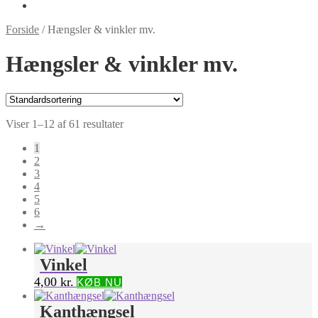
Forside
/
Hængsler & vinkler mv.
Hængsler & vinkler mv.
Viser 1–12 af 61 resultater
1
2
3
4
5
6
→
Vinkel
4,00
kr.
KØB NU
Kanthængsel