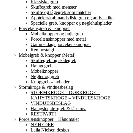
Klassiske greb
Skuffegreb med mønster
Skuffe og lågegreb som matcher
Apoteker/købmandsdisk greb og arkiv skilte
Specielle greb, knopper og nøglehulsplader
Poecelænsgreb & -knopper
Møbelknopper og bøjlegreb
Porcelænsknopper med metal
Gammeldags porcelænsknopper
Ren nostalgi
Møbelgreb & knopper (Metal)
Skuffegreb og skålegreb
Hængegreb
Møbelknopper
Nøgler og greb
Knopgreb – nyheder
Stormkroge & vinduesbeslag
STORMKROGE – DØRKROGE –
KAHYTSKROGE – VINDUESKROGE
VINDUESBESLAG
Hængsler, dørgreb & låse mv.
RESTPARTI
Porcelænsknopper – Håndmalet
NYHEDER
Laila Nielsen design