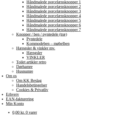
Håndmalede porcelænsknopper 1
Håndmalede porcelænsknopper 2
Håndmalede porcelænsknopper 3
Håndmalede porcelænsknopper 4
Håndmalede porcelænsknopper 5
Håndmalede porcelænsknopper 6
Håndmalede porcelænsknopper 7
Knopper / ben / pyntedele (træ)
Pyntedele
Kommodeben – møbelben
Hængsler & vinkler mv.
Hængsler
VINKLER
Toilet artikler retro
Dørhamre
Husnumre
Om os
Om KK Beslag
Handelsbetingelser
Cookies & Privatliv
Erhverv
EAN-fakturering
Min Konto
0,00
kr.
0 varer