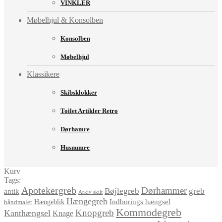
VINKLER
Møbelhjul & Konsolben
Konsolben
Møbelhjul
Klassikere
Skibsklokker
Toilet Artikler Retro
Dørhamre
Husnumre
Kurv
Tags:
Apotekergreb
Dørhammer
Bøjlegreb
greb
antik
Arkiv skilt
Hængegreb
Indborings hængsel
håndmalet
Hængeblik
Kommodegreb
Knopgreb
Kanthængsel
Knage