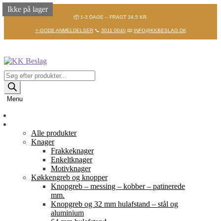
Ikke på lager
Ikke på lager
Ikke på lager
Ikke på lager
Ikke på lager
Ikke på lager
Ikke på lager
Ikke på lager
📦 1-3 DAGE – FRAGT 34,5 KR.
⭐-GODE ANMELDELSER
📞
3011 0040
📧
INFO@KKBESLAG.DK
Spring
Spring
til
til
navigation
indhold
Products
search
Menu
Forside
Shop
Alle produkter
Knager
Frakkeknager
Enkeltknager
Motivknager
Køkkengreb og knopper
Knopgreb – messing – kobber – patinerede
mm.
Knopgreb og 32 mm hulafstand – stål og
aluminium