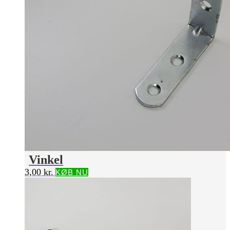
Vinkel
3,00
kr.
KØB NU