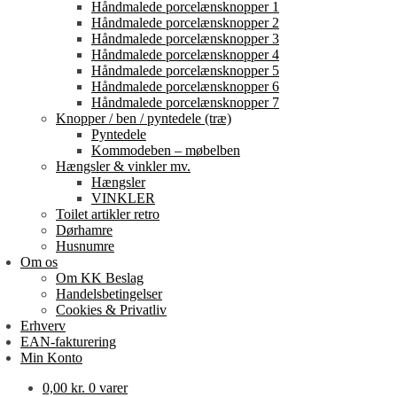
Håndmalede porcelænsknopper 1
Håndmalede porcelænsknopper 2
Håndmalede porcelænsknopper 3
Håndmalede porcelænsknopper 4
Håndmalede porcelænsknopper 5
Håndmalede porcelænsknopper 6
Håndmalede porcelænsknopper 7
Knopper / ben / pyntedele (træ)
Pyntedele
Kommodeben – møbelben
Hængsler & vinkler mv.
Hængsler
VINKLER
Toilet artikler retro
Dørhamre
Husnumre
Om os
Om KK Beslag
Handelsbetingelser
Cookies & Privatliv
Erhverv
EAN-fakturering
Min Konto
0,00
kr.
0 varer