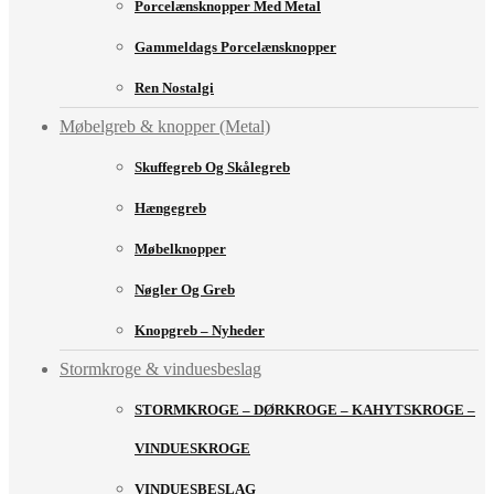
Porcelænsknopper Med Metal
Gammeldags Porcelænsknopper
Ren Nostalgi
Møbelgreb & knopper (Metal)
Skuffegreb Og Skålegreb
Hængegreb
Møbelknopper
Nøgler Og Greb
Knopgreb – Nyheder
Stormkroge & vinduesbeslag
STORMKROGE – DØRKROGE – KAHYTSKROGE –
VINDUESKROGE
VINDUESBESLAG