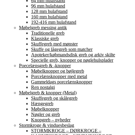
64 mm hulafstand
96 mm hulafstand
128 mm hulafstand
160 mm hulafstand
192-416 mm hulafstand
Møbelgreb messing antik
Traditionelle greb
Klassiske greb
Skuffegreb med mønster
Skuffe og lågegreb som matcher
Apoteker/købmandsdisk greb og arkiv skilte
Specielle greb, knopper og nøglehulsplader
Poecelænsgreb & -knopper
Møbelknopper og bøjlegreb
Porcelænsknopper med metal
Gammeldags porcelænsknopper
Ren nostalgi
Møbelgreb & knopper (Metal)
Skuffegreb og skålegreb
Hængegreb
Møbelknopper
Nøgler og greb
Knopgreb – nyheder
Stormkroge & vinduesbeslag
STORMKROGE – DØRKROGE –