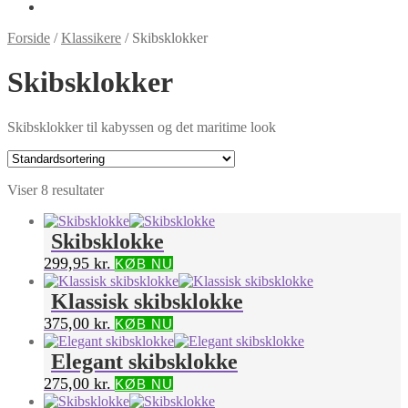
Forside
/
Klassikere
/
Skibsklokker
Skibsklokker
Skibsklokker til kabyssen og det maritime look
Viser 8 resultater
Skibsklokke
299,95
kr.
KØB NU
Klassisk skibsklokke
375,00
kr.
KØB NU
Elegant skibsklokke
275,00
kr.
KØB NU