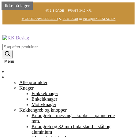
Ikke på lager
Ikke på lager
Ikke på lager
Ikke på lager
Ikke på lager
Ikke på lager
Ikke på lager
📦 1-3 DAGE – FRAGT 34,5 KR.
⭐-GODE ANMELDELSER
📞
3011 0040
📧
INFO@KKBESLAG.DK
Spring
Spring
til
til
navigation
indhold
Products
search
Menu
Forside
Shop
Alle produkter
Knager
Frakkeknager
Enkeltknager
Motivknager
Køkkengreb og knopper
Knopgreb – messing – kobber – patinerede
mm.
Knopgreb og 32 mm hulafstand – stål og
aluminium