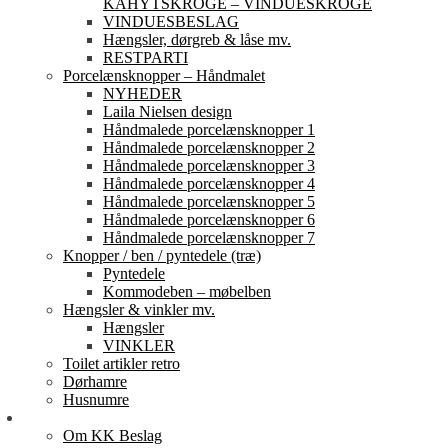
KAHYTSKROGE – VINDUESKROGE
VINDUESBESLAG
Hængsler, dørgreb & låse mv.
RESTPARTI
Porcelænsknopper – Håndmalet
NYHEDER
Laila Nielsen design
Håndmalede porcelænsknopper 1
Håndmalede porcelænsknopper 2
Håndmalede porcelænsknopper 3
Håndmalede porcelænsknopper 4
Håndmalede porcelænsknopper 5
Håndmalede porcelænsknopper 6
Håndmalede porcelænsknopper 7
Knopper / ben / pyntedele (træ)
Pyntedele
Kommodeben – møbelben
Hængsler & vinkler mv.
Hængsler
VINKLER
Toilet artikler retro
Dørhamre
Husnumre
Om os
Om KK Beslag