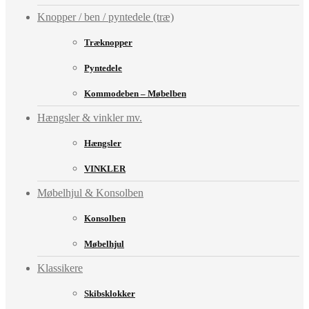
Knopper / ben / pyntedele (træ)
Træknopper
Pyntedele
Kommodeben – Møbelben
Hængsler & vinkler mv.
Hængsler
VINKLER
Møbelhjul & Konsolben
Konsolben
Møbelhjul
Klassikere
Skibsklokker