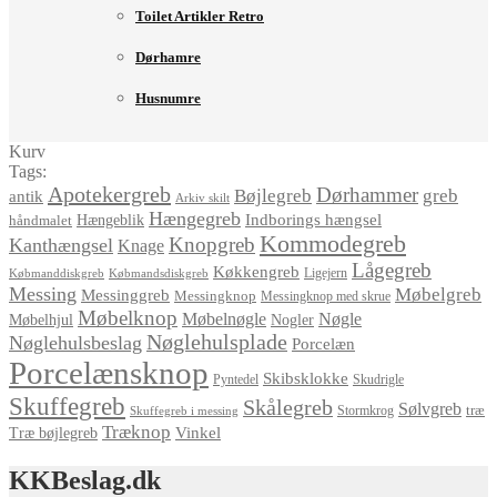
Toilet Artikler Retro
Dørhamre
Husnumre
Kurv
Tags:
Apotekergreb
Dørhammer
Bøjlegreb
greb
antik
Arkiv skilt
Hængegreb
Indborings hængsel
håndmalet
Hængeblik
Kommodegreb
Knopgreb
Kanthængsel
Knage
Lågegreb
Køkkengreb
Ligejern
Købmanddiskgreb
Købmandsdiskgreb
Messing
Møbelgreb
Messinggreb
Messingknop
Messingknop med skrue
Møbelknop
Møbelnøgle
Nøgle
Møbelhjul
Nogler
Nøglehulsplade
Nøglehulsbeslag
Porcelæn
Porcelænsknop
Skibsklokke
Pyntedel
Skudrigle
Skuffegreb
Skålegreb
Sølvgreb
træ
Stormkrog
Skuffegreb i messing
Træknop
Vinkel
Træ bøjlegreb
KKBeslag.dk