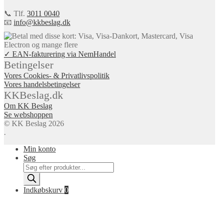
📞 Tlf.
3011 0040
📧
info@kkbeslag.dk
✓ EAN-fakturering via NemHandel
Betingelser
Vores Cookies- & Privatlivspolitik
Vores handelsbetingelser
KKBeslag.dk
Om KK Beslag
Se webshoppen
© KK Beslag 2026
.
Min konto
Søg
Products
search
Indkøbskurv
0