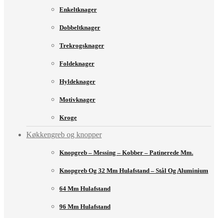
Enkeltknager
Dobbeltknager
Trekrogsknager
Foldeknager
Hyldeknager
Motivknager
Kroge
Køkkengreb og knopper
Knopgreb – Messing – Kobber – Patinerede Mm.
Knopgreb Og 32 Mm Hulafstand – Stål Og Aluminium
64 Mm Hulafstand
96 Mm Hulafstand