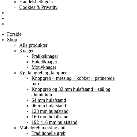
Handelsbetingelser
Cookies & Privatliv
Erhverv
EAN-fakturering
Min Konto
Forside
Shop
Alle produkter
Knager
Frakkeknager
Enkeltknager
Motivknager
Køkkengreb og knopper
Knopgreb – messing – kobber – patinerede
mm.
Knopgreb og 32 mm hulafstand – stål og
aluminium
64 mm hulafstand
96 mm hulafstand
128 mm hulafstand
160 mm hulafstand
192-416 mm hulafstand
Møbelgreb messing antik
Traditionelle greb