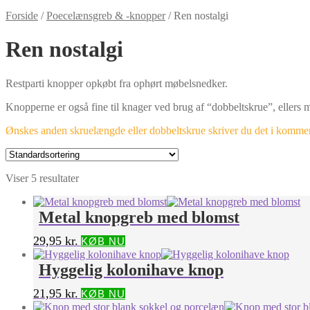
Forside
/
Poecelænsgreb & -knopper
/
Ren nostalgi
Ren nostalgi
Restparti knopper opkøbt fra ophørt møbelsnedker.
Knopperne er også fine til knager ved brug af “dobbeltskrue”, ellers 
Ønskes anden skruelængde eller dobbeltskrue skriver du det i kommenta
Viser 5 resultater
Metal knopgreb med blomst
29,95
kr.
KØB NU
Hyggelig kolonihave knop
21,95
kr.
KØB NU