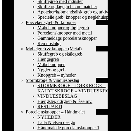
Skuffegreb med mønster
Skuffe og lågegreb som matcher
Apoteker/købmandsdisk greb og arkiv skilte
Specielle greb, knopper og nøglehulsplader
Poecelænsgreb & -knopper
Møbelknopper og bøjlegreb
Porcelænsknopper med metal
Gammeldags porcelænsknopper
Ren nostalgi
Møbelgreb & knopper (Metal)
Skuffegreb og skålegreb
Hængegreb
Møbelknopper
Nøgler og greb
Knopgreb – nyheder
Stormkroge & vinduesbeslag
STORMKROGE – DØRKROGE –
KAHYTSKROGE – VINDUESKROGE
VINDUESBESLAG
Hængsler, dørgreb & låse mv.
RESTPARTI
Porcelænsknopper – Håndmalet
NYHEDER
Laila Nielsen design
Håndmalede porcelænsknopper 1