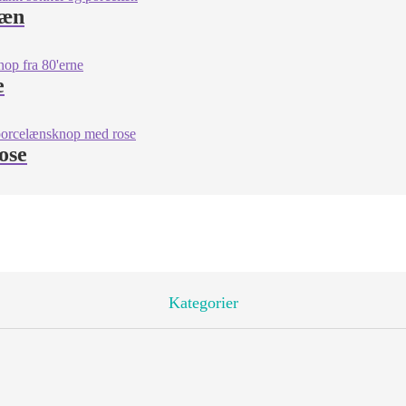
læn
e
ose
Kategorier