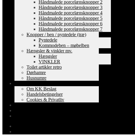
Håndmalede porcelænsknopper 2
Håndmalede porcelænsknopper 3
Håndmalede porcelænsknopper 4
Håndmalede porcelænsknopper 5
Håndmalede porcelænsknopper 6
Håndmalede porcelænsknopper 7
Knopper / ben / pyntedele (træ)
Pyntedele
Kommodeben – møbelben
Hængsler & vinkler mv.
Hængsler
VINKLER
Toilet artikler retro
Dørhamre
Husnumre
Om os
Om KK Beslag
Handelsbetingelser
Cookies & Privatliv
Erhverv
EAN-fakturering
Min Konto
0,00
kr.
0 varer