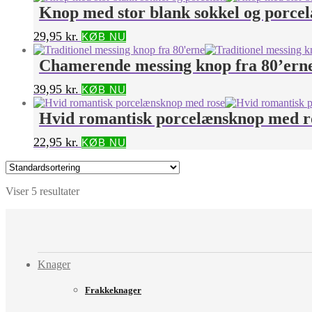
Knop med stor blank sokkel og porce
29,95
kr.
KØB NU
Chamerende messing knop fra 80’ern
39,95
kr.
KØB NU
Hvid romantisk porcelænsknop med r
22,95
kr.
KØB NU
Viser 5 resultater
Knager
Frakkeknager