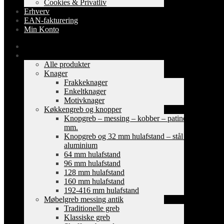
Cookies & Privatliv
Erhverv
EAN-fakturering
Min Konto
Forside
Shop
Alle produkter
Knager
Frakkeknager
Enkeltknager
Motivknager
Køkkengreb og knopper
Knopgreb – messing – kobber – patinerede
mm.
Knopgreb og 32 mm hulafstand – stål og
aluminium
64 mm hulafstand
96 mm hulafstand
128 mm hulafstand
160 mm hulafstand
192-416 mm hulafstand
Møbelgreb messing antik
Traditionelle greb
Klassiske greb