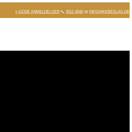
⭐-GODE ANMELDELSER
📞
3011 0040
📧
INFO@KKBESLAG.DK