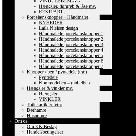
VINDUESBESLAG
Hængsler, dørgreb & låse mv.
RESTPARTI
Porcelænsknopper – Håndmalet
NYHEDER
Laila Nielsen design
Håndmalede porcelænsknopper 1
Håndmalede porcelænsknopper 2
Håndmalede porcelænsknopper 3
Håndmalede porcelænsknopper 4
Håndmalede porcelænsknopper 5
Håndmalede porcelænsknopper 6
Håndmalede porcelænsknopper 7
Knopper / ben / pyntedele (træ)
Pyntedele
Kommodeben – møbelben
Hængsler & vinkler mv.
Hængsler
VINKLER
Toilet artikler retro
Dørhamre
Husnumre
Om os
Om KK Beslag
Handelsbetingelser