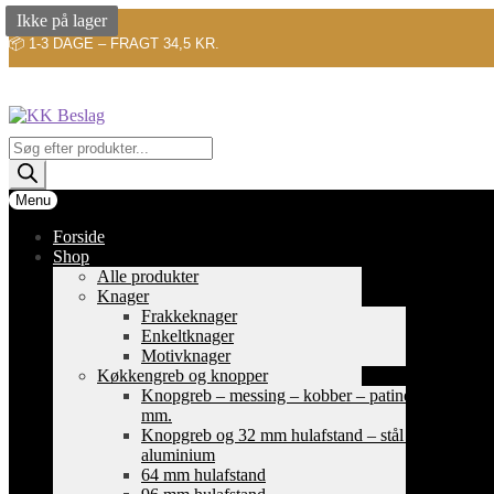
Ikke på lager
📦 1-3 DAGE – FRAGT 34,5 KR.
Spring
Spring
til
til
navigation
indhold
Products
search
Menu
Forside
Shop
Alle produkter
Knager
Frakkeknager
Enkeltknager
Motivknager
Køkkengreb og knopper
Knopgreb – messing – kobber – patinerede
mm.
Knopgreb og 32 mm hulafstand – stål og
aluminium
64 mm hulafstand