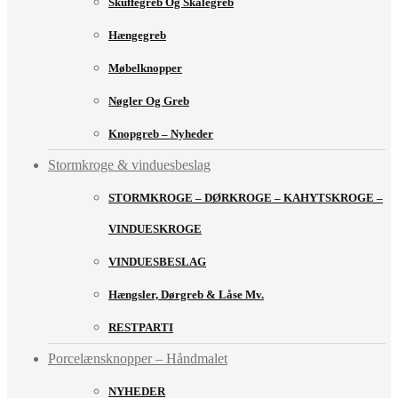
Skuffegreb Og Skålegreb
Hængegreb
Møbelknopper
Nøgler Og Greb
Knopgreb – Nyheder
Stormkroge & vinduesbeslag
STORMKROGE – DØRKROGE – KAHYTSKROGE –
VINDUESKROGE
VINDUESBESLAG
Hængsler, Dørgreb & Låse Mv.
RESTPARTI
Porcelænsknopper – Håndmalet
NYHEDER