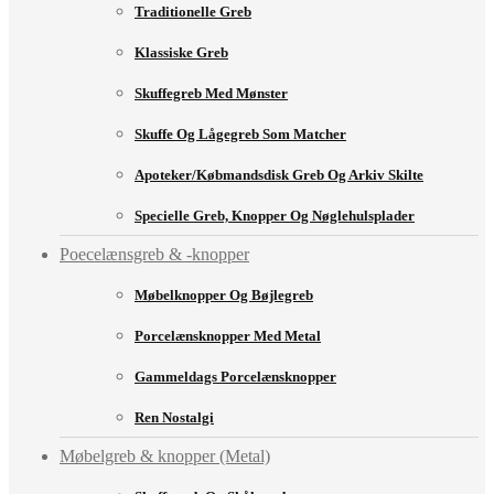
Traditionelle Greb
Klassiske Greb
Skuffegreb Med Mønster
Skuffe Og Lågegreb Som Matcher
Apoteker/købmandsdisk Greb Og Arkiv Skilte
Specielle Greb, Knopper Og Nøglehulsplader
Poecelænsgreb & -knopper
Møbelknopper Og Bøjlegreb
Porcelænsknopper Med Metal
Gammeldags Porcelænsknopper
Ren Nostalgi
Møbelgreb & knopper (Metal)