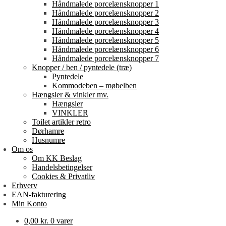
Håndmalede porcelænsknopper 1
Håndmalede porcelænsknopper 2
Håndmalede porcelænsknopper 3
Håndmalede porcelænsknopper 4
Håndmalede porcelænsknopper 5
Håndmalede porcelænsknopper 6
Håndmalede porcelænsknopper 7
Knopper / ben / pyntedele (træ)
Pyntedele
Kommodeben – møbelben
Hængsler & vinkler mv.
Hængsler
VINKLER
Toilet artikler retro
Dørhamre
Husnumre
Om os
Om KK Beslag
Handelsbetingelser
Cookies & Privatliv
Erhverv
EAN-fakturering
Min Konto
0,00
kr.
0 varer