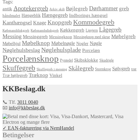
Tags:
Apotekergreb
Dørhammer
Bøjlegreb
greb
antik
Arkiv skilt
Hængegreb
Indborings hængsel
håndmalet
Hængeblik
Kommodegreb
Knopgreb
Kanthængsel
Knage
Lågegreb
Køkkengreb
Ligejern
Købmanddiskgreb
Købmandsdiskgreb
Messing
Møbelgreb
Messinggreb
Messingknop
Messingknop med skrue
Møbelknop
Møbelnøgle
Nøgle
Møbelhjul
Nogler
Nøglehulsplade
Nøglehulsbeslag
Porcelæn
Porcelænsknop
Skibsklokke
Pyntedel
Skudrigle
Skuffegreb
Skålegreb
Sølvgreb
træ
Stormkrog
Skuffegreb i messing
Træknop
Vinkel
Træ bøjlegreb
KKBeslag.dk
📞 Tlf.
3011 0040
📧
info@kkbeslag.dk
✓ EAN-fakturering via NemHandel
Betingelser