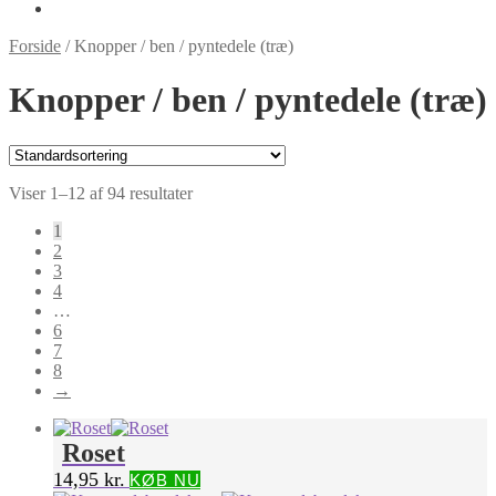
Forside
/
Knopper / ben / pyntedele (træ)
Knopper / ben / pyntedele (træ)
Viser 1–12 af 94 resultater
1
2
3
4
…
6
7
8
→
Roset
14,95
kr.
KØB NU