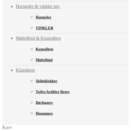
Hængsler & vinkler mv.
Hængsler
VINKLER
Møbelhjul & Konsolben
Konsolben
Møbelhjul
Klassikere
Skibsklokker
Toilet Artikler Retro
Dørhamre
Husnumre
Kurv