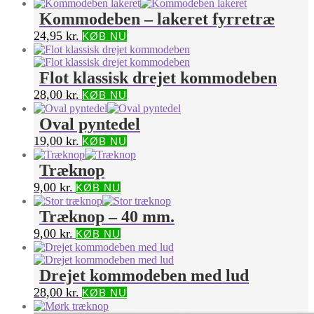
Kommodeben – lakeret fyrretræ
24,95
kr.
KØB NU
Flot klassisk drejet kommodeben
28,00
kr.
KØB NU
Oval pyntedel
19,00
kr.
KØB NU
Træknop
9,00
kr.
KØB NU
Træknop – 40 mm.
9,00
kr.
KØB NU
Drejet kommodeben med lud
28,00
kr.
KØB NU