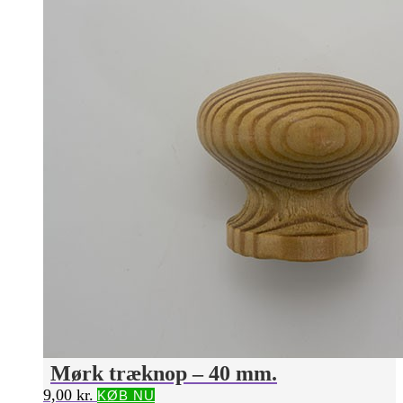
Mørk træknop – 40 mm.
9,00
kr.
KØB NU