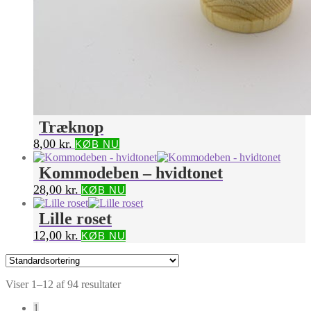
Træknop
8,00
kr.
KØB NU
Kommodeben – hvidtonet
28,00
kr.
KØB NU
Lille roset
12,00
kr.
KØB NU
Viser 1–12 af 94 resultater
1