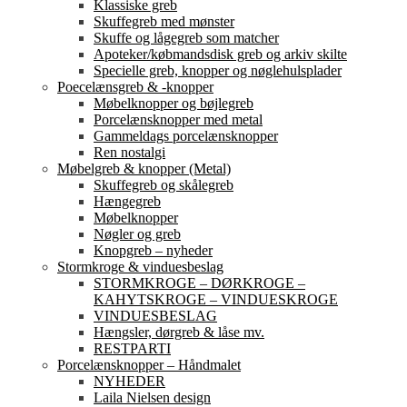
Klassiske greb
Skuffegreb med mønster
Skuffe og lågegreb som matcher
Apoteker/købmandsdisk greb og arkiv skilte
Specielle greb, knopper og nøglehulsplader
Poecelænsgreb & -knopper
Møbelknopper og bøjlegreb
Porcelænsknopper med metal
Gammeldags porcelænsknopper
Ren nostalgi
Møbelgreb & knopper (Metal)
Skuffegreb og skålegreb
Hængegreb
Møbelknopper
Nøgler og greb
Knopgreb – nyheder
Stormkroge & vinduesbeslag
STORMKROGE – DØRKROGE –
KAHYTSKROGE – VINDUESKROGE
VINDUESBESLAG
Hængsler, dørgreb & låse mv.
RESTPARTI
Porcelænsknopper – Håndmalet
NYHEDER
Laila Nielsen design