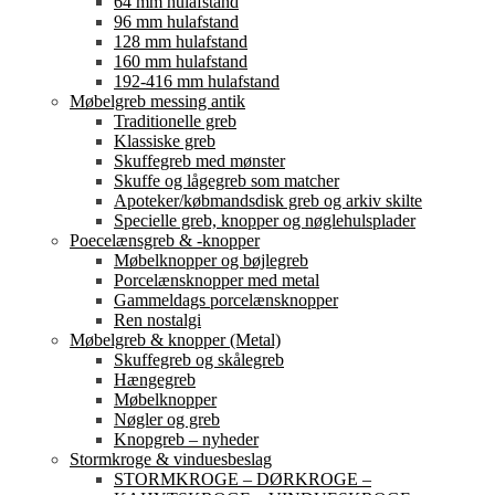
64 mm hulafstand
96 mm hulafstand
128 mm hulafstand
160 mm hulafstand
192-416 mm hulafstand
Møbelgreb messing antik
Traditionelle greb
Klassiske greb
Skuffegreb med mønster
Skuffe og lågegreb som matcher
Apoteker/købmandsdisk greb og arkiv skilte
Specielle greb, knopper og nøglehulsplader
Poecelænsgreb & -knopper
Møbelknopper og bøjlegreb
Porcelænsknopper med metal
Gammeldags porcelænsknopper
Ren nostalgi
Møbelgreb & knopper (Metal)
Skuffegreb og skålegreb
Hængegreb
Møbelknopper
Nøgler og greb
Knopgreb – nyheder
Stormkroge & vinduesbeslag
STORMKROGE – DØRKROGE –