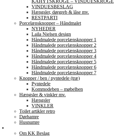
KAHYTSKROGE – VINDUESKROGE
VINDUESBESLAG
Hængsler, dørgreb & låse mv.
RESTPARTI
Porcelænsknopper – Håndmalet
NYHEDER
Laila Nielsen design
Håndmalede porcelænsknopper 1
Håndmalede porcelænsknopper 2
Håndmalede porcelænsknopper 3
Håndmalede porcelænsknopper 4
Håndmalede porcelænsknopper 5
Håndmalede porcelænsknopper 6
Håndmalede porcelænsknopper 7
Knopper / ben / pyntedele (træ)
Pyntedele
Kommodeben – møbelben
Hængsler & vinkler mv.
Hængsler
VINKLER
Toilet artikler retro
Dørhamre
Husnumre
Om os
Om KK Beslag