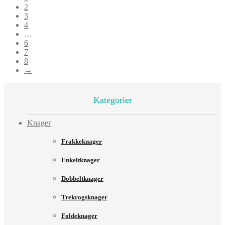
2
3
4
…
6
7
8
→
Kategorier
Knager
Frakkeknager
Enkeltknager
Dobbeltknager
Trekrogsknager
Foldeknager