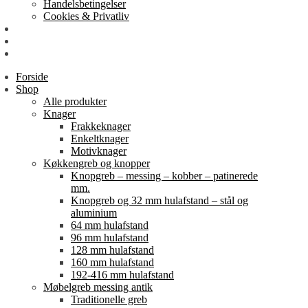
Handelsbetingelser
Cookies & Privatliv
Erhverv
EAN-fakturering
Min Konto
Forside
Shop
Alle produkter
Knager
Frakkeknager
Enkeltknager
Motivknager
Køkkengreb og knopper
Knopgreb – messing – kobber – patinerede
mm.
Knopgreb og 32 mm hulafstand – stål og
aluminium
64 mm hulafstand
96 mm hulafstand
128 mm hulafstand
160 mm hulafstand
192-416 mm hulafstand
Møbelgreb messing antik
Traditionelle greb