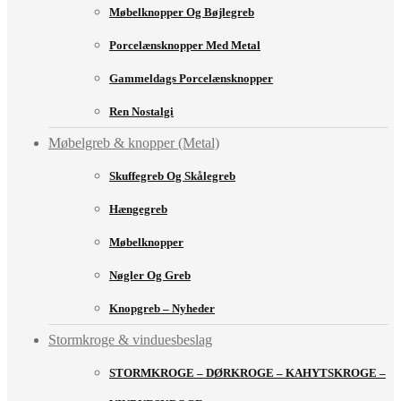
Møbelknopper Og Bøjlegreb
Porcelænsknopper Med Metal
Gammeldags Porcelænsknopper
Ren Nostalgi
Møbelgreb & knopper (Metal)
Skuffegreb Og Skålegreb
Hængegreb
Møbelknopper
Nøgler Og Greb
Knopgreb – Nyheder
Stormkroge & vinduesbeslag
STORMKROGE – DØRKROGE – KAHYTSKROGE –