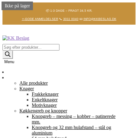
Ikke på lager
Ikke på lager
Ikke på lager
Ikke på lager
Ikke på lager
📦 1-3 DAGE – FRAGT 34,5 KR.
⭐-GODE ANMELDELSER
📞
3011 0040
📧
INFO@KKBESLAG.DK
Spring
Spring
til
til
navigation
indhold
Products
search
Menu
Forside
Shop
Alle produkter
Knager
Frakkeknager
Enkeltknager
Motivknager
Køkkengreb og knopper
Knopgreb – messing – kobber – patinerede
mm.
Knopgreb og 32 mm hulafstand – stål og
aluminium