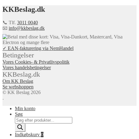
KKBeslag.dk
📞 Tlf.
3011 0040
📧
info@kkbeslag.dk
✓ EAN-fakturering via NemHandel
Betingelser
Vores Cookies- & Privatlivspolitik
Vores handelsbetingelser
KKBeslag.dk
Om KK Beslag
Se webshoppen
© KK Beslag 2026
.
Min konto
Søg
Products
search
Indkøbskurv
0