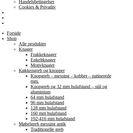
Handelsbetingelser
Cookies & Privatliv
Erhverv
EAN-fakturering
Min Konto
Forside
Shop
Alle produkter
Knager
Frakkeknager
Enkeltknager
Motivknager
Køkkengreb og knopper
Knopgreb – messing – kobber – patinerede
mm.
Knopgreb og 32 mm hulafstand – stål og
aluminium
64 mm hulafstand
96 mm hulafstand
128 mm hulafstand
160 mm hulafstand
192-416 mm hulafstand
Møbelgreb messing antik
Traditionelle greb