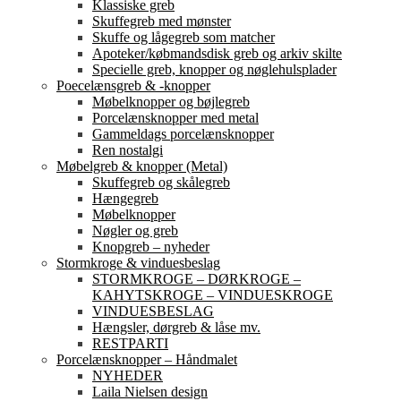
Klassiske greb
Skuffegreb med mønster
Skuffe og lågegreb som matcher
Apoteker/købmandsdisk greb og arkiv skilte
Specielle greb, knopper og nøglehulsplader
Poecelænsgreb & -knopper
Møbelknopper og bøjlegreb
Porcelænsknopper med metal
Gammeldags porcelænsknopper
Ren nostalgi
Møbelgreb & knopper (Metal)
Skuffegreb og skålegreb
Hængegreb
Møbelknopper
Nøgler og greb
Knopgreb – nyheder
Stormkroge & vinduesbeslag
STORMKROGE – DØRKROGE –
KAHYTSKROGE – VINDUESKROGE
VINDUESBESLAG
Hængsler, dørgreb & låse mv.
RESTPARTI
Porcelænsknopper – Håndmalet
NYHEDER
Laila Nielsen design