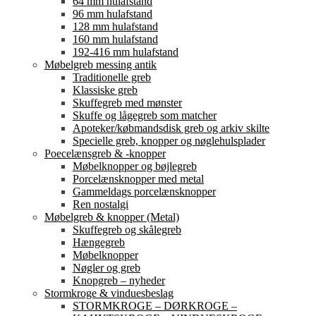
64 mm hulafstand
96 mm hulafstand
128 mm hulafstand
160 mm hulafstand
192-416 mm hulafstand
Møbelgreb messing antik
Traditionelle greb
Klassiske greb
Skuffegreb med mønster
Skuffe og lågegreb som matcher
Apoteker/købmandsdisk greb og arkiv skilte
Specielle greb, knopper og nøglehulsplader
Poecelænsgreb & -knopper
Møbelknopper og bøjlegreb
Porcelænsknopper med metal
Gammeldags porcelænsknopper
Ren nostalgi
Møbelgreb & knopper (Metal)
Skuffegreb og skålegreb
Hængegreb
Møbelknopper
Nøgler og greb
Knopgreb – nyheder
Stormkroge & vinduesbeslag
STORMKROGE – DØRKROGE –