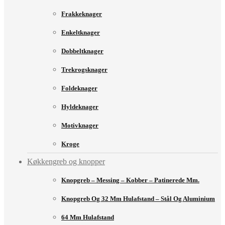
Frakkeknager
Enkeltknager
Dobbeltknager
Trekrogsknager
Foldeknager
Hyldeknager
Motivknager
Kroge
Køkkengreb og knopper
Knopgreb – Messing – Kobber – Patinerede Mm.
Knopgreb Og 32 Mm Hulafstand – Stål Og Aluminium
64 Mm Hulafstand