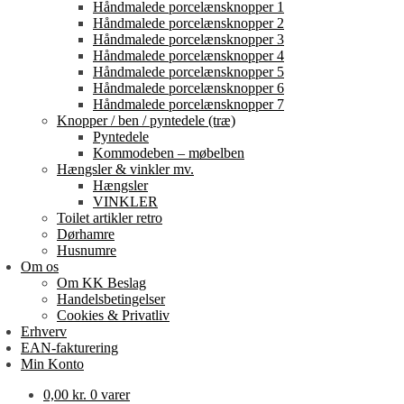
Håndmalede porcelænsknopper 1
Håndmalede porcelænsknopper 2
Håndmalede porcelænsknopper 3
Håndmalede porcelænsknopper 4
Håndmalede porcelænsknopper 5
Håndmalede porcelænsknopper 6
Håndmalede porcelænsknopper 7
Knopper / ben / pyntedele (træ)
Pyntedele
Kommodeben – møbelben
Hængsler & vinkler mv.
Hængsler
VINKLER
Toilet artikler retro
Dørhamre
Husnumre
Om os
Om KK Beslag
Handelsbetingelser
Cookies & Privatliv
Erhverv
EAN-fakturering
Min Konto
0,00
kr.
0 varer