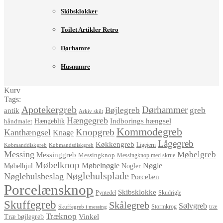
Skibsklokker
Toilet Artikler Retro
Dørhamre
Husnumre
Kurv
Tags:
Apotekergreb
Dørhammer
Bøjlegreb
greb
antik
Arkiv skilt
Hængegreb
Indborings hængsel
håndmalet
Hængeblik
Kommodegreb
Knopgreb
Kanthængsel
Knage
Lågegreb
Køkkengreb
Ligejern
Købmanddiskgreb
Købmandsdiskgreb
Messing
Møbelgreb
Messinggreb
Messingknop
Messingknop med skrue
Møbelknop
Møbelnøgle
Nøgle
Møbelhjul
Nogler
Nøglehulsplade
Nøglehulsbeslag
Porcelæn
Porcelænsknop
Skibsklokke
Pyntedel
Skudrigle
Skuffegreb
Skålegreb
Sølvgreb
træ
Stormkrog
Skuffegreb i messing
Træknop
Vinkel
Træ bøjlegreb