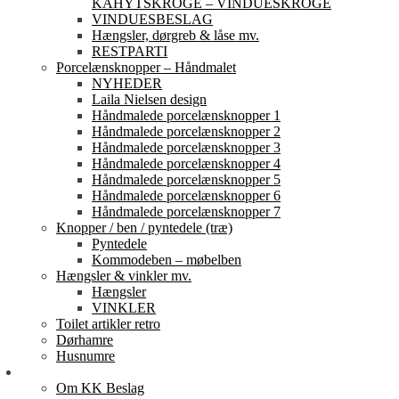
KAHYTSKROGE – VINDUESKROGE
VINDUESBESLAG
Hængsler, dørgreb & låse mv.
RESTPARTI
Porcelænsknopper – Håndmalet
NYHEDER
Laila Nielsen design
Håndmalede porcelænsknopper 1
Håndmalede porcelænsknopper 2
Håndmalede porcelænsknopper 3
Håndmalede porcelænsknopper 4
Håndmalede porcelænsknopper 5
Håndmalede porcelænsknopper 6
Håndmalede porcelænsknopper 7
Knopper / ben / pyntedele (træ)
Pyntedele
Kommodeben – møbelben
Hængsler & vinkler mv.
Hængsler
VINKLER
Toilet artikler retro
Dørhamre
Husnumre
Om os
Om KK Beslag