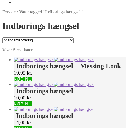
Forside
/
Varer tagged “Indborings hængsel”
Indborings hængsel
Viser 6 resultater
Indborings hængsel – Messing Look
19,95
kr.
KØB NU
Indborings hængsel
10,00
kr.
KØB NU
Indborings hængsel
14,00
kr.