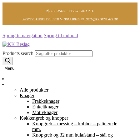
📦 1-3 DAGE – FRAGT 34,5 KR.
⭐-GODE ANMELDELSER
📞
3011 0040
📧
INFO@KKBESLAG.DK
Spring til navigation
Spring til indhold
Products search
Menu
Forside
Shop
Alle produkter
Knager
Frakkeknager
Enkeltknager
Motivknager
Køkkengreb og knopper
Knopgreb – messing – kobber – patinerede
mm.
Knopgreb og 32 mm hulafstand – stål og