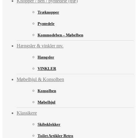
Knopper / ben / pyntedele (træ)
Træknopper
Pyntedele
Kommodeben – Møbelben
Hængsler & vinkler mv.
Hængsler
VINKLER
Møbelhjul & Konsolben
Konsolben
Møbelhjul
Klassikere
Skibsklokker
Toilet Artikler Retro