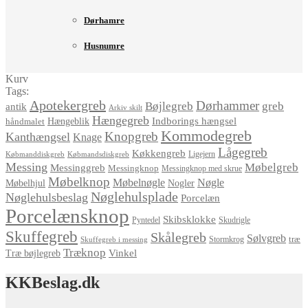
Dørhamre
Husnumre
Kurv
Tags:
Apotekergreb
Dørhammer
Bøjlegreb
greb
antik
Arkiv skilt
Hængegreb
Indborings hængsel
håndmalet
Hængeblik
Kommodegreb
Knopgreb
Kanthængsel
Knage
Lågegreb
Køkkengreb
Ligejern
Købmanddiskgreb
Købmandsdiskgreb
Messing
Møbelgreb
Messinggreb
Messingknop
Messingknop med skrue
Møbelknop
Møbelnøgle
Nøgle
Møbelhjul
Nogler
Nøglehulsplade
Nøglehulsbeslag
Porcelæn
Porcelænsknop
Skibsklokke
Pyntedel
Skudrigle
Skuffegreb
Skålegreb
Sølvgreb
træ
Stormkrog
Skuffegreb i messing
Træknop
Vinkel
Træ bøjlegreb
KKBeslag.dk