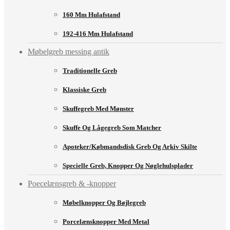
160 Mm Hulafstand
192-416 Mm Hulafstand
Møbelgreb messing antik
Traditionelle Greb
Klassiske Greb
Skuffegreb Med Mønster
Skuffe Og Lågegreb Som Matcher
Apoteker/købmandsdisk Greb Og Arkiv Skilte
Specielle Greb, Knopper Og Nøglehulsplader
Poecelænsgreb & -knopper
Møbelknopper Og Bøjlegreb
Porcelænsknopper Med Metal