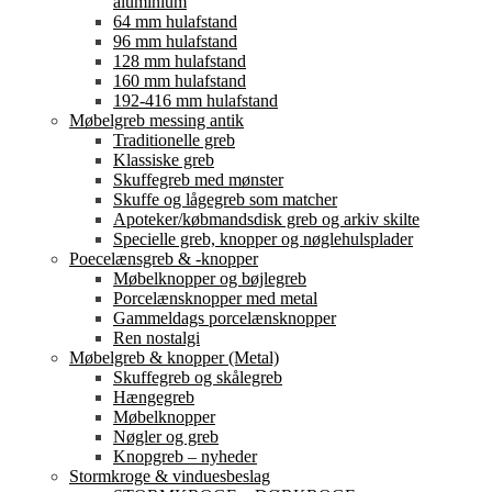
aluminium
64 mm hulafstand
96 mm hulafstand
128 mm hulafstand
160 mm hulafstand
192-416 mm hulafstand
Møbelgreb messing antik
Traditionelle greb
Klassiske greb
Skuffegreb med mønster
Skuffe og lågegreb som matcher
Apoteker/købmandsdisk greb og arkiv skilte
Specielle greb, knopper og nøglehulsplader
Poecelænsgreb & -knopper
Møbelknopper og bøjlegreb
Porcelænsknopper med metal
Gammeldags porcelænsknopper
Ren nostalgi
Møbelgreb & knopper (Metal)
Skuffegreb og skålegreb
Hængegreb
Møbelknopper
Nøgler og greb
Knopgreb – nyheder
Stormkroge & vinduesbeslag