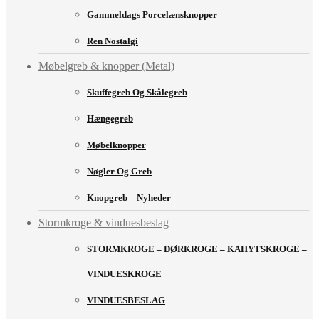
Gammeldags Porcelænsknopper
Ren Nostalgi
Møbelgreb & knopper (Metal)
Skuffegreb Og Skålegreb
Hængegreb
Møbelknopper
Nøgler Og Greb
Knopgreb – Nyheder
Stormkroge & vinduesbeslag
STORMKROGE – DØRKROGE – KAHYTSKROGE –
VINDUESKROGE
VINDUESBESLAG