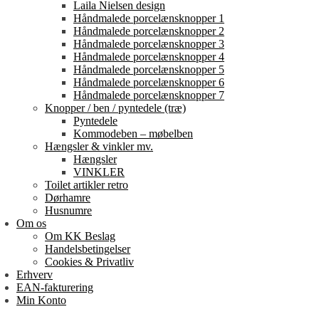
Laila Nielsen design
Håndmalede porcelænsknopper 1
Håndmalede porcelænsknopper 2
Håndmalede porcelænsknopper 3
Håndmalede porcelænsknopper 4
Håndmalede porcelænsknopper 5
Håndmalede porcelænsknopper 6
Håndmalede porcelænsknopper 7
Knopper / ben / pyntedele (træ)
Pyntedele
Kommodeben – møbelben
Hængsler & vinkler mv.
Hængsler
VINKLER
Toilet artikler retro
Dørhamre
Husnumre
Om os
Om KK Beslag
Handelsbetingelser
Cookies & Privatliv
Erhverv
EAN-fakturering
Min Konto