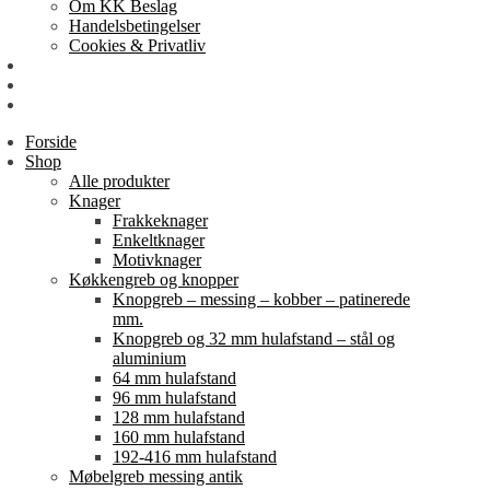
Om KK Beslag
Handelsbetingelser
Cookies & Privatliv
Erhverv
EAN-fakturering
Min Konto
Forside
Shop
Alle produkter
Knager
Frakkeknager
Enkeltknager
Motivknager
Køkkengreb og knopper
Knopgreb – messing – kobber – patinerede
mm.
Knopgreb og 32 mm hulafstand – stål og
aluminium
64 mm hulafstand
96 mm hulafstand
128 mm hulafstand
160 mm hulafstand
192-416 mm hulafstand
Møbelgreb messing antik