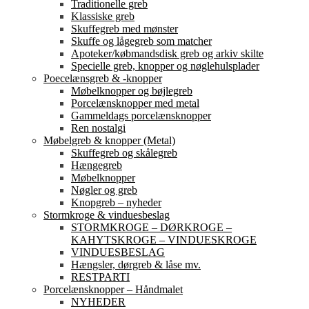
Traditionelle greb
Klassiske greb
Skuffegreb med mønster
Skuffe og lågegreb som matcher
Apoteker/købmandsdisk greb og arkiv skilte
Specielle greb, knopper og nøglehulsplader
Poecelænsgreb & -knopper
Møbelknopper og bøjlegreb
Porcelænsknopper med metal
Gammeldags porcelænsknopper
Ren nostalgi
Møbelgreb & knopper (Metal)
Skuffegreb og skålegreb
Hængegreb
Møbelknopper
Nøgler og greb
Knopgreb – nyheder
Stormkroge & vinduesbeslag
STORMKROGE – DØRKROGE –
KAHYTSKROGE – VINDUESKROGE
VINDUESBESLAG
Hængsler, dørgreb & låse mv.
RESTPARTI
Porcelænsknopper – Håndmalet
NYHEDER