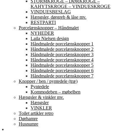
STORMKROGE – DØRKROGE –
KAHYTSKROGE – VINDUESKROGE
VINDUESBESLAG
Hængsler, dørgreb & låse mv.
RESTPARTI
Porcelænsknopper – Håndmalet
NYHEDER
Laila Nielsen design
Håndmalede porcelænsknopper 1
Håndmalede porcelænsknopper 2
Håndmalede porcelænsknopper 3
Håndmalede porcelænsknopper 4
Håndmalede porcelænsknopper 5
Håndmalede porcelænsknopper 6
Håndmalede porcelænsknopper 7
Knopper / ben / pyntedele (træ)
Pyntedele
Kommodeben – møbelben
Hængsler & vinkler mv.
Hængsler
VINKLER
Toilet artikler retro
Dørhamre
Husnumre
Om os