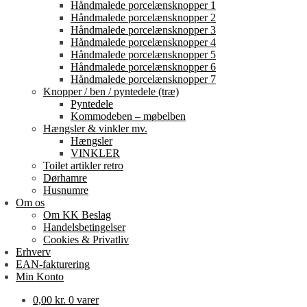
Håndmalede porcelænsknopper 1
Håndmalede porcelænsknopper 2
Håndmalede porcelænsknopper 3
Håndmalede porcelænsknopper 4
Håndmalede porcelænsknopper 5
Håndmalede porcelænsknopper 6
Håndmalede porcelænsknopper 7
Knopper / ben / pyntedele (træ)
Pyntedele
Kommodeben – møbelben
Hængsler & vinkler mv.
Hængsler
VINKLER
Toilet artikler retro
Dørhamre
Husnumre
Om os
Om KK Beslag
Handelsbetingelser
Cookies & Privatliv
Erhverv
EAN-fakturering
Min Konto
0,00
kr.
0 varer