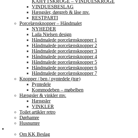
KAHYTSKROGE – VINDUESKROGE
VINDUESBESLAG
Hængsler, dørgreb & låse mv.
RESTPARTI
Porcelænsknopper – Håndmalet
NYHEDER
Laila Nielsen design
Håndmalede porcelænsknopper 1
Håndmalede porcelænsknopper 2
Håndmalede porcelænsknopper 3
Håndmalede porcelænsknopper 4
Håndmalede porcelænsknopper 5
Håndmalede porcelænsknopper 6
Håndmalede porcelænsknopper 7
Knopper / ben / pyntedele (træ)
Pyntedele
Kommodeben – møbelben
Hængsler & vinkler mv.
Hængsler
VINKLER
Toilet artikler retro
Dørhamre
Husnumre
Om os
Om KK Beslag