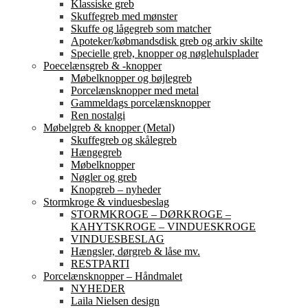
Klassiske greb
Skuffegreb med mønster
Skuffe og lågegreb som matcher
Apoteker/købmandsdisk greb og arkiv skilte
Specielle greb, knopper og nøglehulsplader
Poecelænsgreb & -knopper
Møbelknopper og bøjlegreb
Porcelænsknopper med metal
Gammeldags porcelænsknopper
Ren nostalgi
Møbelgreb & knopper (Metal)
Skuffegreb og skålegreb
Hængegreb
Møbelknopper
Nøgler og greb
Knopgreb – nyheder
Stormkroge & vinduesbeslag
STORMKROGE – DØRKROGE –
KAHYTSKROGE – VINDUESKROGE
VINDUESBESLAG
Hængsler, dørgreb & låse mv.
RESTPARTI
Porcelænsknopper – Håndmalet
NYHEDER
Laila Nielsen design