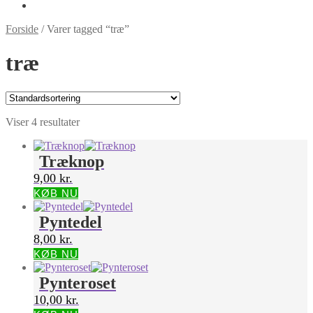
Forside
/
Varer tagged “træ”
træ
Viser 4 resultater
Træknop
9,00
kr.
KØB NU
Pyntedel
8,00
kr.
KØB NU
Pynteroset
10,00
kr.