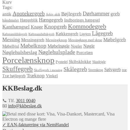
Kurv
Tags:
Apotekergreb
Dørhammer
Bøjlegreb
greb
antik
Arkiv skilt
Hængegreb
Indborings hængsel
håndmalet
Hængeblik
Kommodegreb
Knopgreb
Kanthængsel
Knage
Lågegreb
Køkkengreb
Ligejern
Købmanddiskgreb
Købmandsdiskgreb
Messing
Møbelgreb
Messinggreb
Messingknop
Messingknop med skrue
Møbelknop
Møbelnøgle
Nøgle
Møbelhjul
Nogler
Nøglehulsplade
Nøglehulsbeslag
Porcelæn
Porcelænsknop
Skibsklokke
Pyntedel
Skudrigle
Skuffegreb
Skålegreb
Sølvgreb
træ
Stormkrog
Skuffegreb i messing
Træknop
Vinkel
Træ bøjlegreb
KKBeslag.dk
📞 Tlf.
3011 0040
📧
info@kkbeslag.dk
✓ EAN-fakturering via NemHandel