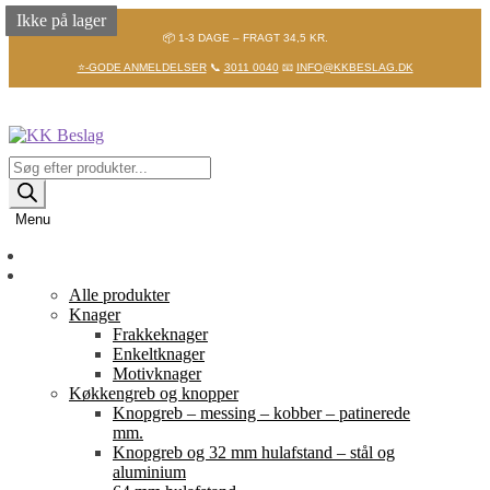
Ikke på lager
Ikke på lager
Ikke på lager
Ikke på lager
📦 1-3 DAGE – FRAGT 34,5 KR.
⭐-GODE ANMELDELSER
📞
3011 0040
📧
INFO@KKBESLAG.DK
Spring
Spring
til
til
navigation
indhold
Products
search
Menu
Forside
Shop
Alle produkter
Knager
Frakkeknager
Enkeltknager
Motivknager
Køkkengreb og knopper
Knopgreb – messing – kobber – patinerede
mm.
Knopgreb og 32 mm hulafstand – stål og
aluminium