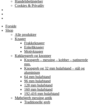
Handelsbetingelser
Cookies & Privatliv
Erhverv
EAN-fakturering
Min Konto
Forside
Shop
Alle produkter
Knager
Frakkeknager
Enkeltknager
Motivknager
Køkkengreb og knopper
Knopgreb – messing – kobber – patinerede
mm.
Knopgreb og 32 mm hulafstand – stål og
aluminium
64 mm hulafstand
96 mm hulafstand
128 mm hulafstand
160 mm hulafstand
192-416 mm hulafstand
Møbelgreb messing antik
Traditionelle greb