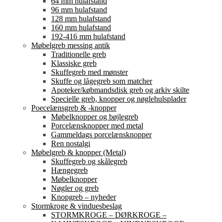
64 mm hulafstand
96 mm hulafstand
128 mm hulafstand
160 mm hulafstand
192-416 mm hulafstand
Møbelgreb messing antik
Traditionelle greb
Klassiske greb
Skuffegreb med mønster
Skuffe og lågegreb som matcher
Apoteker/købmandsdisk greb og arkiv skilte
Specielle greb, knopper og nøglehulsplader
Poecelænsgreb & -knopper
Møbelknopper og bøjlegreb
Porcelænsknopper med metal
Gammeldags porcelænsknopper
Ren nostalgi
Møbelgreb & knopper (Metal)
Skuffegreb og skålegreb
Hængegreb
Møbelknopper
Nøgler og greb
Knopgreb – nyheder
Stormkroge & vinduesbeslag
STORMKROGE – DØRKROGE –