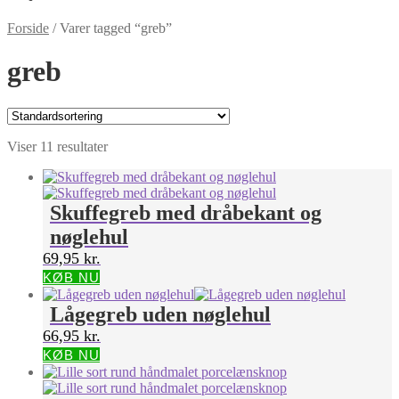
Forside
/
Varer tagged “greb”
greb
Viser 11 resultater
Skuffegreb med dråbekant og
nøglehul
69,95
kr.
KØB NU
Lågegreb uden nøglehul
66,95
kr.
KØB NU