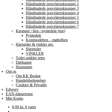
Håndmalede porcelænsknopper 2
Håndmalede porcelænsknopper 3
Håndmalede porcelænsknopper 4
Håndmalede porcelænsknopper 5
Håndmalede porcelænsknopper 6
Håndmalede porcelænsknopper 7
Knopper / ben / pyntedele (træ)
Pyntedele
Kommodeben – møbelben
Hængsler & vinkler mv.
Hængsler
VINKLER
Toilet artikler retro
Dørhamre
Husnumre
Om os
Om KK Beslag
Handelsbetingelser
Cookies & Privatliv
Erhverv
EAN-fakturering
Min Konto
0,00
kr.
0 varer