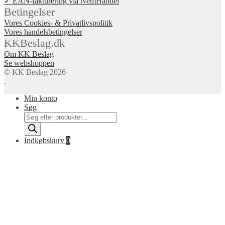
✓ EAN-fakturering via NemHandel
Betingelser
Vores Cookies- & Privatlivspolitik
Vores handelsbetingelser
KKBeslag.dk
Om KK Beslag
Se webshoppen
© KK Beslag 2026
.
Min konto
Søg
Products
search
Indkøbskurv
0