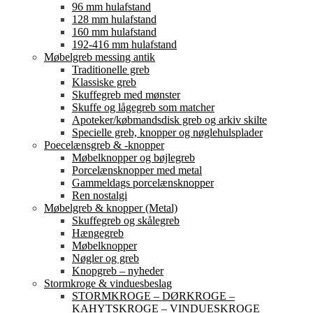
96 mm hulafstand
128 mm hulafstand
160 mm hulafstand
192-416 mm hulafstand
Møbelgreb messing antik
Traditionelle greb
Klassiske greb
Skuffegreb med mønster
Skuffe og lågegreb som matcher
Apoteker/købmandsdisk greb og arkiv skilte
Specielle greb, knopper og nøglehulsplader
Poecelænsgreb & -knopper
Møbelknopper og bøjlegreb
Porcelænsknopper med metal
Gammeldags porcelænsknopper
Ren nostalgi
Møbelgreb & knopper (Metal)
Skuffegreb og skålegreb
Hængegreb
Møbelknopper
Nøgler og greb
Knopgreb – nyheder
Stormkroge & vinduesbeslag
STORMKROGE – DØRKROGE –
KAHYTSKROGE – VINDUESKROGE