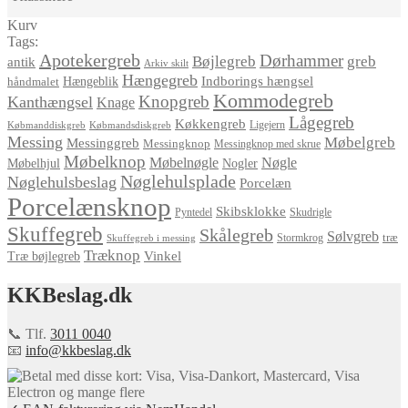
Kurv
Tags:
Apotekergreb
Dørhammer
Bøjlegreb
greb
antik
Arkiv skilt
Hængegreb
Indborings hængsel
håndmalet
Hængeblik
Kommodegreb
Knopgreb
Kanthængsel
Knage
Lågegreb
Køkkengreb
Ligejern
Købmanddiskgreb
Købmandsdiskgreb
Messing
Møbelgreb
Messinggreb
Messingknop
Messingknop med skrue
Møbelknop
Møbelnøgle
Nøgle
Møbelhjul
Nogler
Nøglehulsplade
Nøglehulsbeslag
Porcelæn
Porcelænsknop
Skibsklokke
Pyntedel
Skudrigle
Skuffegreb
Skålegreb
Sølvgreb
træ
Stormkrog
Skuffegreb i messing
Træknop
Vinkel
Træ bøjlegreb
KKBeslag.dk
📞 Tlf.
3011 0040
📧
info@kkbeslag.dk