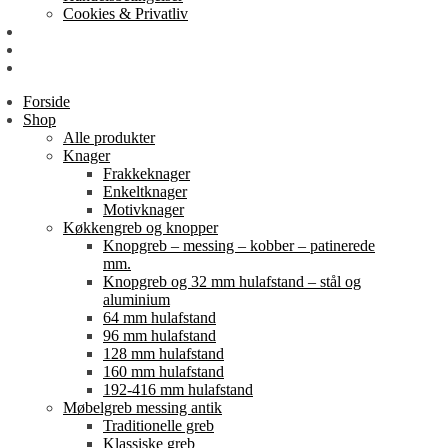
Cookies & Privatliv
Erhverv
EAN-fakturering
Min Konto
Forside
Shop
Alle produkter
Knager
Frakkeknager
Enkeltknager
Motivknager
Køkkengreb og knopper
Knopgreb – messing – kobber – patinerede
mm.
Knopgreb og 32 mm hulafstand – stål og
aluminium
64 mm hulafstand
96 mm hulafstand
128 mm hulafstand
160 mm hulafstand
192-416 mm hulafstand
Møbelgreb messing antik
Traditionelle greb
Klassiske greb