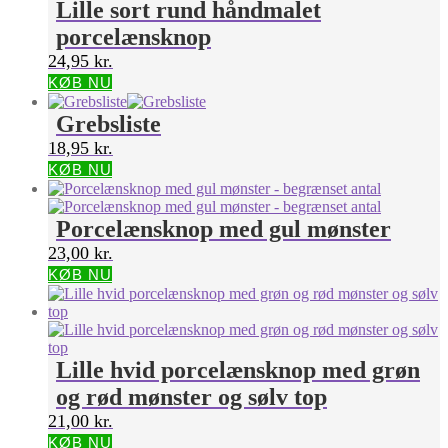
Lille sort rund håndmalet
porcelænsknop
24,95
kr.
KØB NU
Grebsliste
18,95
kr.
KØB NU
Porcelænsknop med gul mønster
23,00
kr.
KØB NU
Lille hvid porcelænsknop med grøn
og rød mønster og sølv top
21,00
kr.
KØB NU