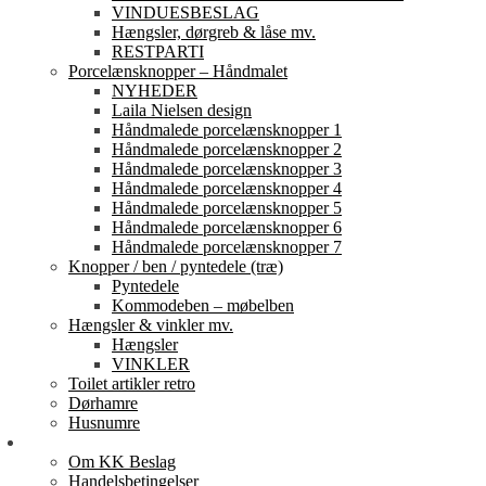
VINDUESBESLAG
Hængsler, dørgreb & låse mv.
RESTPARTI
Porcelænsknopper – Håndmalet
NYHEDER
Laila Nielsen design
Håndmalede porcelænsknopper 1
Håndmalede porcelænsknopper 2
Håndmalede porcelænsknopper 3
Håndmalede porcelænsknopper 4
Håndmalede porcelænsknopper 5
Håndmalede porcelænsknopper 6
Håndmalede porcelænsknopper 7
Knopper / ben / pyntedele (træ)
Pyntedele
Kommodeben – møbelben
Hængsler & vinkler mv.
Hængsler
VINKLER
Toilet artikler retro
Dørhamre
Husnumre
Om os
Om KK Beslag
Handelsbetingelser