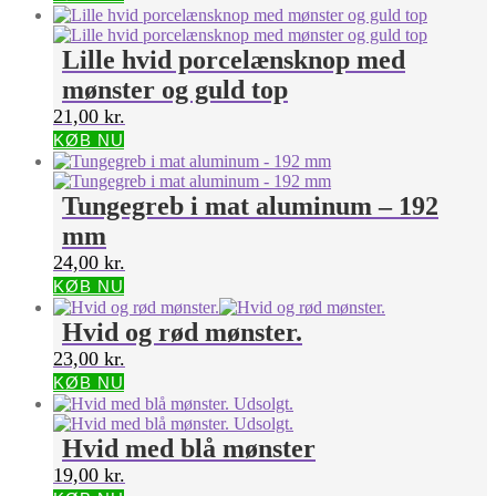
Lille hvid porcelænsknop med
mønster og guld top
21,00
kr.
KØB NU
Tungegreb i mat aluminum – 192
mm
24,00
kr.
KØB NU
Hvid og rød mønster.
23,00
kr.
KØB NU
Hvid med blå mønster
19,00
kr.