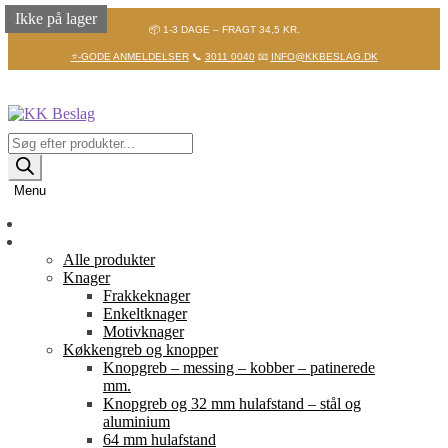
Ikke på lager
Ikke på lager
Ikke på lager
Ikke på lager
Ikke på lager
Ikke på lager
Ikke på lager
📦 1-3 DAGE – FRAGT 34,5 KR.
⭐-GODE ANMELDELSER
📞
3011 0040
📧
INFO@KKBESLAG.DK
Spring
Spring
til
til
navigation
indhold
Products
search
Menu
Forside
Shop
Alle produkter
Knager
Frakkeknager
Enkeltknager
Motivknager
Køkkengreb og knopper
Knopgreb – messing – kobber – patinerede
mm.
Knopgreb og 32 mm hulafstand – stål og
aluminium
64 mm hulafstand