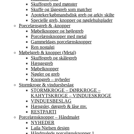
Skuffegreb med mønster
Skuffe og lågegreb som matcher
Apoteker/købmandsdisk greb og arkiv skilte
Specielle greb, knopper og nøglehulsplader
Poecelænsgreb & -knopper
Møbelknopper og bøjlegreb
Porcelænsknopper med metal
Gammeldags porcelænsknopper
Ren nostalgi
Møbelgreb & knopper (Metal)
Skuffegreb og skålegreb
Hængegreb
Møbelknopper
Nøgler og greb
Knopgreb – nyheder
Stormkroge & vinduesbeslag
STORMKROGE – DØRKROGE –
KAHYTSKROGE – VINDUESKROGE
VINDUESBESLAG
Hængsler, dørgreb & låse mv.
RESTPARTI
Porcelænsknopper – Håndmalet
NYHEDER
Laila Nielsen design
Håndmalede porcelænsknopper 1