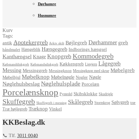
Dørhamre
Husnumre
Kurv
Tags:
Apotekergreb
Dørhammer
Bøjlegreb
greb
antik
Arkiv skilt
Hængegreb
Indborings hængsel
håndmalet
Hængeblik
Kommodegreb
Knopgreb
Kanthængsel
Knage
Lågegreb
Køkkengreb
Ligejern
Købmanddiskgreb
Købmandsdiskgreb
Messing
Møbelgreb
Messinggreb
Messingknop
Messingknop med skrue
Møbelknop
Møbelnøgle
Nøgle
Møbelhjul
Nogler
Nøglehulsplade
Nøglehulsbeslag
Porcelæn
Porcelænsknop
Skibsklokke
Pyntedel
Skudrigle
Skuffegreb
Skålegreb
Sølvgreb
træ
Stormkrog
Skuffegreb i messing
Træknop
Vinkel
Træ bøjlegreb
KKBeslag.dk
📞 Tlf.
3011 0040