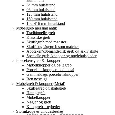
aluminium
64 mm hulafstand
96 mm hulafstand
128 mm hulafstand
160 mm hulafstand
192-416 mm hulafstand
Møbelgreb messing antik
Traditionelle greb
Klassiske greb
Skuffegreb med mønster
Skuffe og lågegreb som matcher
Apoteker/købmandsdisk greb og arkiv skilte
Specielle greb, knopper og nøglehulsplader
Poecelænsgreb & -knopper
Møbelknopper og bøjlegreb
Porcelænsknopper med metal
Gammeldags porcelænsknopper
Ren nostalgi
Møbelgreb & knopper (Metal)
Skuffegreb og skålegreb
Hængegreb
Møbelknopper
Nøgler og greb
Knopgreb – nyheder
Stormkroge & vinduesbeslag