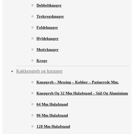
Dobbeltknager
Trekrogsknager
Foldeknager
Hyldeknager
Motivknager
Kroge
Køkkengreb og knopper
Knopgreb – Messing – Kobber – Patinerede Mm.
Knopgreb Og 32 Mm Hulafstand – Stål Og Aluminium
64 Mm Hulafstand
96 Mm Hulafstand
128 Mm Hulafstand