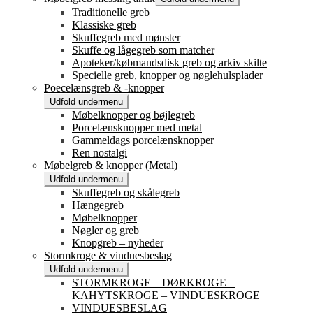
Traditionelle greb
Klassiske greb
Skuffegreb med mønster
Skuffe og lågegreb som matcher
Apoteker/købmandsdisk greb og arkiv skilte
Specielle greb, knopper og nøglehulsplader
Poecelænsgreb & -knopper
Udfold undermenu
Møbelknopper og bøjlegreb
Porcelænsknopper med metal
Gammeldags porcelænsknopper
Ren nostalgi
Møbelgreb & knopper (Metal)
Udfold undermenu
Skuffegreb og skålegreb
Hængegreb
Møbelknopper
Nøgler og greb
Knopgreb – nyheder
Stormkroge & vinduesbeslag
Udfold undermenu
STORMKROGE – DØRKROGE –
KAHYTSKROGE – VINDUESKROGE
VINDUESBESLAG