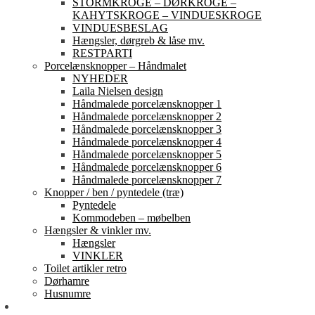
STORMKROGE – DØRKROGE –
KAHYTSKROGE – VINDUESKROGE
VINDUESBESLAG
Hængsler, dørgreb & låse mv.
RESTPARTI
Porcelænsknopper – Håndmalet
NYHEDER
Laila Nielsen design
Håndmalede porcelænsknopper 1
Håndmalede porcelænsknopper 2
Håndmalede porcelænsknopper 3
Håndmalede porcelænsknopper 4
Håndmalede porcelænsknopper 5
Håndmalede porcelænsknopper 6
Håndmalede porcelænsknopper 7
Knopper / ben / pyntedele (træ)
Pyntedele
Kommodeben – møbelben
Hængsler & vinkler mv.
Hængsler
VINKLER
Toilet artikler retro
Dørhamre
Husnumre
Om os