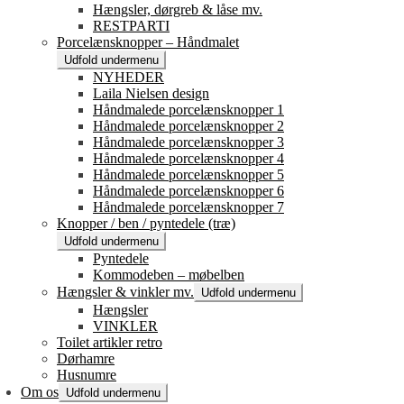
Hængsler, dørgreb & låse mv.
RESTPARTI
Porcelænsknopper – Håndmalet
Udfold undermenu
NYHEDER
Laila Nielsen design
Håndmalede porcelænsknopper 1
Håndmalede porcelænsknopper 2
Håndmalede porcelænsknopper 3
Håndmalede porcelænsknopper 4
Håndmalede porcelænsknopper 5
Håndmalede porcelænsknopper 6
Håndmalede porcelænsknopper 7
Knopper / ben / pyntedele (træ)
Udfold undermenu
Pyntedele
Kommodeben – møbelben
Hængsler & vinkler mv.
Udfold undermenu
Hængsler
VINKLER
Toilet artikler retro
Dørhamre
Husnumre
Om os
Udfold undermenu