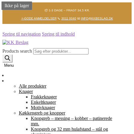
Ikke på lager
Ikke på lager
Ikke på lager
📦 1-3 DAGE – FRAGT 34,5 KR.
⭐-GODE ANMELDELSER
📞
3011 0040
📧
INFO@KKBESLAG.DK
Spring til navigation
Spring til indhold
Products search
Menu
Forside
Shop
Alle produkter
Knager
Frakkeknager
Enkeltknager
Motivknager
Køkkengreb og knopper
Knopgreb – messing – kobber – patinerede
mm.
Knopgreb og 32 mm hulafstand – stål og