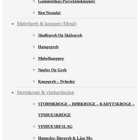
Gammeldags Porcelænsknopper
Ren Nostalgi
Møbelgreb & knopper (Metal)
Skuffegreb Og Skålegreb
Hængegreb
Møbelknopper
Nøgler Og Greb
Knopgreb – Nyheder
Stormkroge & vinduesbeslag
STORMKROGE – DØRKROGE – KAHYTSKROGE –
VINDUESKROGE
VINDUESBESLAG
Hængsler, Dørgreb & Låse Mv.