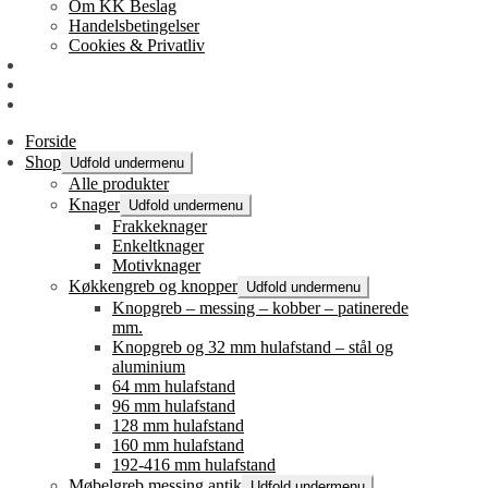
Om KK Beslag
Handelsbetingelser
Cookies & Privatliv
Erhverv
EAN-fakturering
Min Konto
Forside
Shop
Udfold undermenu
Alle produkter
Knager
Udfold undermenu
Frakkeknager
Enkeltknager
Motivknager
Køkkengreb og knopper
Udfold undermenu
Knopgreb – messing – kobber – patinerede
mm.
Knopgreb og 32 mm hulafstand – stål og
aluminium
64 mm hulafstand
96 mm hulafstand
128 mm hulafstand
160 mm hulafstand
192-416 mm hulafstand
Møbelgreb messing antik
Udfold undermenu