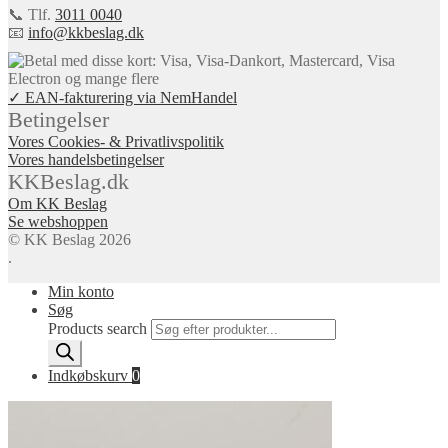
📞 Tlf.
3011 0040
📧
info@kkbeslag.dk
✓ EAN-fakturering via NemHandel
Betingelser
Vores Cookies- & Privatlivspolitik
Vores handelsbetingelser
KKBeslag.dk
Om KK Beslag
Se webshoppen
© KK Beslag 2026
.
Min konto
Søg
Products search
Indkøbskurv
0