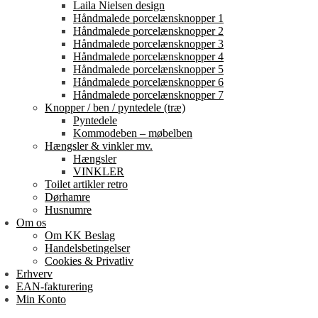
Laila Nielsen design
Håndmalede porcelænsknopper 1
Håndmalede porcelænsknopper 2
Håndmalede porcelænsknopper 3
Håndmalede porcelænsknopper 4
Håndmalede porcelænsknopper 5
Håndmalede porcelænsknopper 6
Håndmalede porcelænsknopper 7
Knopper / ben / pyntedele (træ)
Pyntedele
Kommodeben – møbelben
Hængsler & vinkler mv.
Hængsler
VINKLER
Toilet artikler retro
Dørhamre
Husnumre
Om os
Om KK Beslag
Handelsbetingelser
Cookies & Privatliv
Erhverv
EAN-fakturering
Min Konto