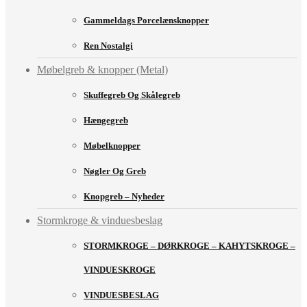
Gammeldags Porcelænsknopper
Ren Nostalgi
Møbelgreb & knopper (Metal)
Skuffegreb Og Skålegreb
Hængegreb
Møbelknopper
Nøgler Og Greb
Knopgreb – Nyheder
Stormkroge & vinduesbeslag
STORMKROGE – DØRKROGE – KAHYTSKROGE –
VINDUESKROGE
VINDUESBESLAG