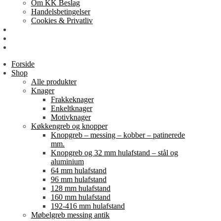
Om KK Beslag
Handelsbetingelser
Cookies & Privatliv
Erhverv
EAN-fakturering
Min Konto
Forside
Shop
Alle produkter
Knager
Frakkeknager
Enkeltknager
Motivknager
Køkkengreb og knopper
Knopgreb – messing – kobber – patinerede
mm.
Knopgreb og 32 mm hulafstand – stål og
aluminium
64 mm hulafstand
96 mm hulafstand
128 mm hulafstand
160 mm hulafstand
192-416 mm hulafstand
Møbelgreb messing antik