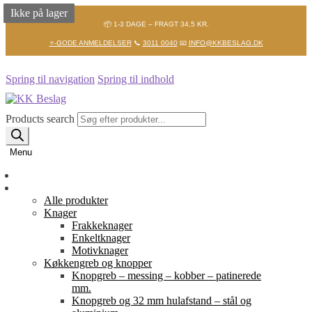
Ikke på lager
Ikke på lager
📦 1-3 DAGE – FRAGT 34,5 KR.
⭐-GODE ANMELDELSER
📞
3011 0040
📧
INFO@KKBESLAG.DK
Spring til navigation
Spring til indhold
Products search
Menu
Forside
Shop
Alle produkter
Knager
Frakkeknager
Enkeltknager
Motivknager
Køkkengreb og knopper
Knopgreb – messing – kobber – patinerede
mm.
Knopgreb og 32 mm hulafstand – stål og