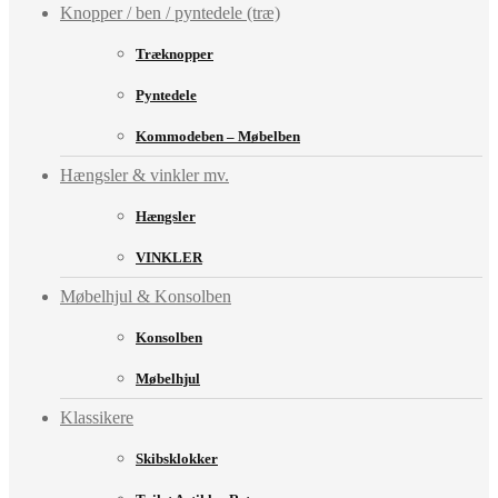
Knopper / ben / pyntedele (træ)
Træknopper
Pyntedele
Kommodeben – Møbelben
Hængsler & vinkler mv.
Hængsler
VINKLER
Møbelhjul & Konsolben
Konsolben
Møbelhjul
Klassikere
Skibsklokker