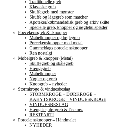
Traditionelle greb
Klassiske greb
Skuffegreb med mønster
Skuffe og lågegreb som matcher
Apoteker/købmandsdisk greb og arkiv skilte
Specielle greb, knopper og nøglehulsplader
Poecelænsgreb & -knopper
Møbelknopper og bøjlegreb
Porcelænsknopper med metal
Gammeldags porcelænsknopper
Ren nostalgi
Møbelgreb & knopper (Metal)
Skuffegreb og skålegreb
Hængegreb
Møbelknopper
Nøgler og greb
Knopgreb – nyheder
Stormkroge & vinduesbeslag
STORMKROGE – DØRKROGE –
KAHYTSKROGE – VINDUESKROGE
VINDUESBESLAG
Hængsler, dørgreb & låse mv.
RESTPARTI
Porcelænsknopper – Håndmalet
NYHEDER