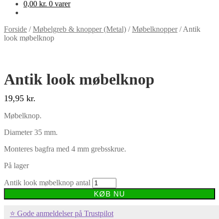
0,00
kr.
0 varer
Forside
/
Møbelgreb & knopper (Metal)
/
Møbelknopper
/
Antik
look møbelknop
Antik look møbelknop
19,95
kr.
Møbelknop.
Diameter 35 mm.
Monteres bagfra med 4 mm grebsskrue.
På lager
Antik look møbelknop antal
KØB NU
⭐ Gode anmeldelser på Trustpilot