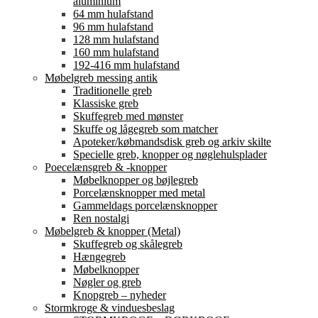
aluminium
64 mm hulafstand
96 mm hulafstand
128 mm hulafstand
160 mm hulafstand
192-416 mm hulafstand
Møbelgreb messing antik
Traditionelle greb
Klassiske greb
Skuffegreb med mønster
Skuffe og lågegreb som matcher
Apoteker/købmandsdisk greb og arkiv skilte
Specielle greb, knopper og nøglehulsplader
Poecelænsgreb & -knopper
Møbelknopper og bøjlegreb
Porcelænsknopper med metal
Gammeldags porcelænsknopper
Ren nostalgi
Møbelgreb & knopper (Metal)
Skuffegreb og skålegreb
Hængegreb
Møbelknopper
Nøgler og greb
Knopgreb – nyheder
Stormkroge & vinduesbeslag