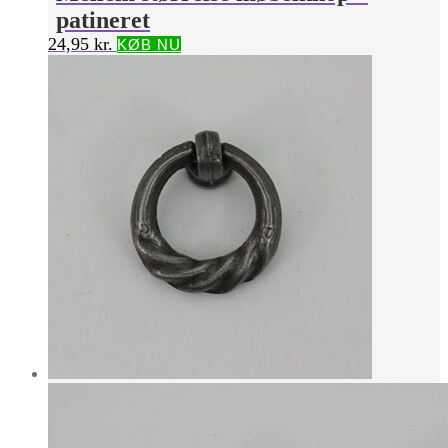
patineret
24,95
kr.
KØB NU