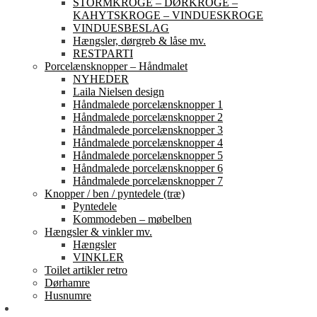
STORMKROGE – DØRKROGE –
KAHYTSKROGE – VINDUESKROGE
VINDUESBESLAG
Hængsler, dørgreb & låse mv.
RESTPARTI
Porcelænsknopper – Håndmalet
NYHEDER
Laila Nielsen design
Håndmalede porcelænsknopper 1
Håndmalede porcelænsknopper 2
Håndmalede porcelænsknopper 3
Håndmalede porcelænsknopper 4
Håndmalede porcelænsknopper 5
Håndmalede porcelænsknopper 6
Håndmalede porcelænsknopper 7
Knopper / ben / pyntedele (træ)
Pyntedele
Kommodeben – møbelben
Hængsler & vinkler mv.
Hængsler
VINKLER
Toilet artikler retro
Dørhamre
Husnumre
Om os