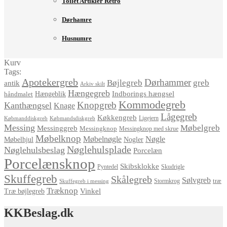
Toilet Artikler Retro
Dørhamre
Husnumre
Kurv
Tags:
Apotekergreb
Dørhammer
Bøjlegreb
greb
antik
Arkiv skilt
Hængegreb
Indborings hængsel
håndmalet
Hængeblik
Kommodegreb
Knopgreb
Kanthængsel
Knage
Lågegreb
Køkkengreb
Ligejern
Købmanddiskgreb
Købmandsdiskgreb
Messing
Møbelgreb
Messinggreb
Messingknop
Messingknop med skrue
Møbelknop
Møbelnøgle
Nøgle
Møbelhjul
Nogler
Nøglehulsplade
Nøglehulsbeslag
Porcelæn
Porcelænsknop
Skibsklokke
Pyntedel
Skudrigle
Skuffegreb
Skålegreb
Sølvgreb
træ
Stormkrog
Skuffegreb i messing
Træknop
Vinkel
Træ bøjlegreb
KKBeslag.dk