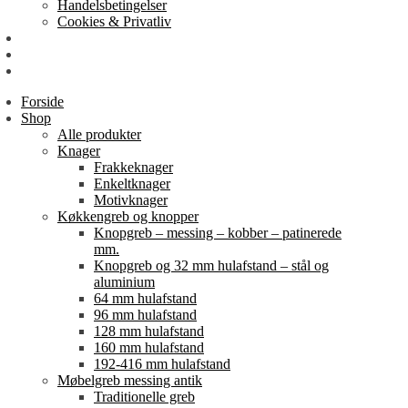
Handelsbetingelser
Cookies & Privatliv
Erhverv
EAN-fakturering
Min Konto
Forside
Shop
Alle produkter
Knager
Frakkeknager
Enkeltknager
Motivknager
Køkkengreb og knopper
Knopgreb – messing – kobber – patinerede
mm.
Knopgreb og 32 mm hulafstand – stål og
aluminium
64 mm hulafstand
96 mm hulafstand
128 mm hulafstand
160 mm hulafstand
192-416 mm hulafstand
Møbelgreb messing antik
Traditionelle greb