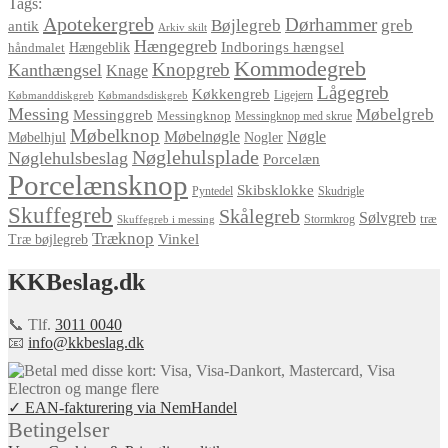
Tags:
Apotekergreb
Dørhammer
Bøjlegreb
greb
antik
Arkiv skilt
Hængegreb
Indborings hængsel
håndmalet
Hængeblik
Kommodegreb
Knopgreb
Kanthængsel
Knage
Lågegreb
Køkkengreb
Ligejern
Købmanddiskgreb
Købmandsdiskgreb
Messing
Møbelgreb
Messinggreb
Messingknop
Messingknop med skrue
Møbelknop
Møbelnøgle
Nøgle
Møbelhjul
Nogler
Nøglehulsplade
Nøglehulsbeslag
Porcelæn
Porcelænsknop
Skibsklokke
Pyntedel
Skudrigle
Skuffegreb
Skålegreb
Sølvgreb
træ
Stormkrog
Skuffegreb i messing
Træknop
Vinkel
Træ bøjlegreb
KKBeslag.dk
📞 Tlf.
3011 0040
📧
info@kkbeslag.dk
✓ EAN-fakturering via NemHandel
Betingelser