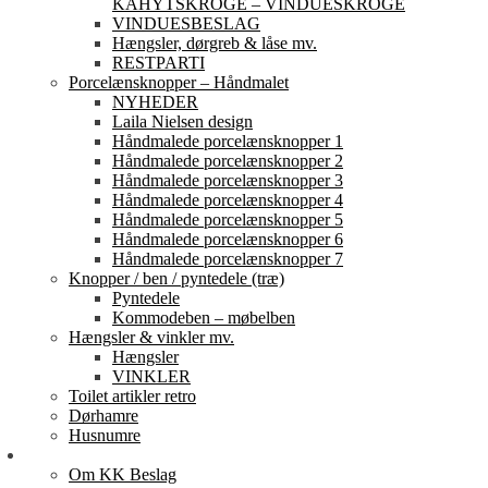
KAHYTSKROGE – VINDUESKROGE
VINDUESBESLAG
Hængsler, dørgreb & låse mv.
RESTPARTI
Porcelænsknopper – Håndmalet
NYHEDER
Laila Nielsen design
Håndmalede porcelænsknopper 1
Håndmalede porcelænsknopper 2
Håndmalede porcelænsknopper 3
Håndmalede porcelænsknopper 4
Håndmalede porcelænsknopper 5
Håndmalede porcelænsknopper 6
Håndmalede porcelænsknopper 7
Knopper / ben / pyntedele (træ)
Pyntedele
Kommodeben – møbelben
Hængsler & vinkler mv.
Hængsler
VINKLER
Toilet artikler retro
Dørhamre
Husnumre
Om os
Om KK Beslag