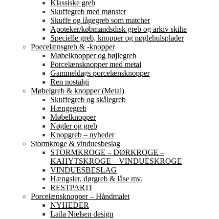
Klassiske greb
Skuffegreb med mønster
Skuffe og lågegreb som matcher
Apoteker/købmandsdisk greb og arkiv skilte
Specielle greb, knopper og nøglehulsplader
Poecelænsgreb & -knopper
Møbelknopper og bøjlegreb
Porcelænsknopper med metal
Gammeldags porcelænsknopper
Ren nostalgi
Møbelgreb & knopper (Metal)
Skuffegreb og skålegreb
Hængegreb
Møbelknopper
Nøgler og greb
Knopgreb – nyheder
Stormkroge & vinduesbeslag
STORMKROGE – DØRKROGE –
KAHYTSKROGE – VINDUESKROGE
VINDUESBESLAG
Hængsler, dørgreb & låse mv.
RESTPARTI
Porcelænsknopper – Håndmalet
NYHEDER
Laila Nielsen design