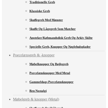
Traditionelle Greb
Klassiske Greb
Skuffegreb Med Mønster
Skuffe Og Lågegreb Som Matcher
Apoteker/købmandsdisk Greb Og Arkiv Skilte
Specielle Greb, Knopper Og Nøglehulsplader
Poecelænsgreb & -knopper
Møbelknopper Og Bøjlegreb
Porcelænsknopper Med Metal
Gammeldags Porcelænsknopper
Ren Nostalgi
Møbelgreb & knopper (Metal)