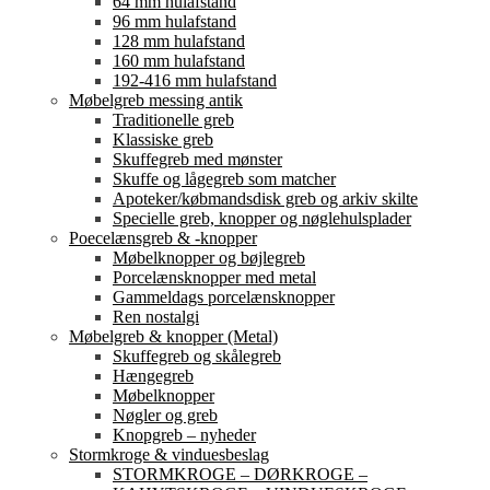
64 mm hulafstand
96 mm hulafstand
128 mm hulafstand
160 mm hulafstand
192-416 mm hulafstand
Møbelgreb messing antik
Traditionelle greb
Klassiske greb
Skuffegreb med mønster
Skuffe og lågegreb som matcher
Apoteker/købmandsdisk greb og arkiv skilte
Specielle greb, knopper og nøglehulsplader
Poecelænsgreb & -knopper
Møbelknopper og bøjlegreb
Porcelænsknopper med metal
Gammeldags porcelænsknopper
Ren nostalgi
Møbelgreb & knopper (Metal)
Skuffegreb og skålegreb
Hængegreb
Møbelknopper
Nøgler og greb
Knopgreb – nyheder
Stormkroge & vinduesbeslag
STORMKROGE – DØRKROGE –