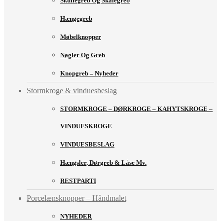
Skuffegreb Og Skålegreb
Hængegreb
Møbelknopper
Nøgler Og Greb
Knopgreb – Nyheder
Stormkroge & vinduesbeslag
STORMKROGE – DØRKROGE – KAHYTSKROGE –
VINDUESKROGE
VINDUESBESLAG
Hængsler, Dørgreb & Låse Mv.
RESTPARTI
Porcelænsknopper – Håndmalet
NYHEDER