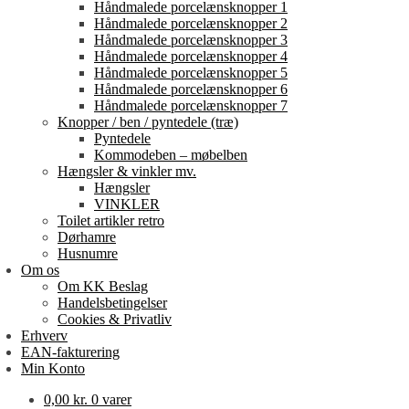
Håndmalede porcelænsknopper 1
Håndmalede porcelænsknopper 2
Håndmalede porcelænsknopper 3
Håndmalede porcelænsknopper 4
Håndmalede porcelænsknopper 5
Håndmalede porcelænsknopper 6
Håndmalede porcelænsknopper 7
Knopper / ben / pyntedele (træ)
Pyntedele
Kommodeben – møbelben
Hængsler & vinkler mv.
Hængsler
VINKLER
Toilet artikler retro
Dørhamre
Husnumre
Om os
Om KK Beslag
Handelsbetingelser
Cookies & Privatliv
Erhverv
EAN-fakturering
Min Konto
0,00
kr.
0 varer