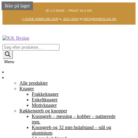
Ikke på lager
Ikke på lager
Ikke på lager
📦 1-3 DAGE – FRAGT 34,5 KR.
⭐-GODE ANMELDELSER
📞
3011 0040
📧
INFO@KKBESLAG.DK
Spring
Spring
til
til
navigation
indhold
Products
search
Menu
Forside
Shop
Alle produkter
Knager
Frakkeknager
Enkeltknager
Motivknager
Køkkengreb og knopper
Knopgreb – messing – kobber – patinerede
mm.
Knopgreb og 32 mm hulafstand – stål og
aluminium