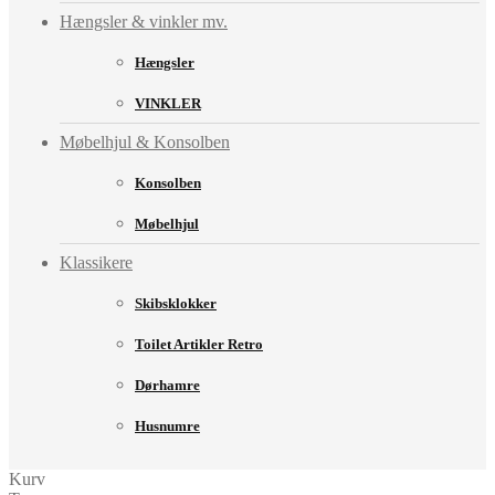
Hængsler & vinkler mv.
Hængsler
VINKLER
Møbelhjul & Konsolben
Konsolben
Møbelhjul
Klassikere
Skibsklokker
Toilet Artikler Retro
Dørhamre
Husnumre
Kurv