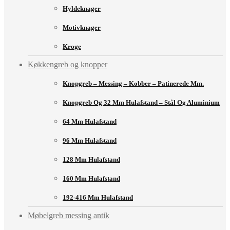
Hyldeknager
Motivknager
Kroge
Køkkengreb og knopper
Knopgreb – Messing – Kobber – Patinerede Mm.
Knopgreb Og 32 Mm Hulafstand – Stål Og Aluminium
64 Mm Hulafstand
96 Mm Hulafstand
128 Mm Hulafstand
160 Mm Hulafstand
192-416 Mm Hulafstand
Møbelgreb messing antik