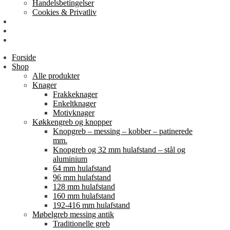
Handelsbetingelser
Cookies & Privatliv
Erhverv
EAN-fakturering
Min Konto
Forside
Shop
Alle produkter
Knager
Frakkeknager
Enkeltknager
Motivknager
Køkkengreb og knopper
Knopgreb – messing – kobber – patinerede
mm.
Knopgreb og 32 mm hulafstand – stål og
aluminium
64 mm hulafstand
96 mm hulafstand
128 mm hulafstand
160 mm hulafstand
192-416 mm hulafstand
Møbelgreb messing antik
Traditionelle greb