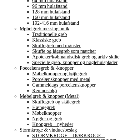
64 mm hulafstand
96 mm hulafstand
128 mm hulafstand
160 mm hulafstand
192-416 mm hulafstand
Møbelgreb messing antik
Traditionelle greb
Klassiske greb
Skuffegreb med mønster
Skuffe og lågegreb som matcher
Apoteker/købmandsdisk greb og arkiv skilte
Specielle greb, knopper og nøglehulsplader
Poecelænsgreb & -knopper
Møbelknopper og bøjlegreb
Porcelænsknopper med metal
Gammeldags porcelænsknopper
Ren nostalgi
Møbelgreb & knopper (Metal)
Skuffegreb og skålegreb
Hængegreb
Møbelknopper
Nøgler og greb
Knopgreb – nyheder
Stormkroge & vinduesbeslag
STORMKROGE – DØRKROGE –