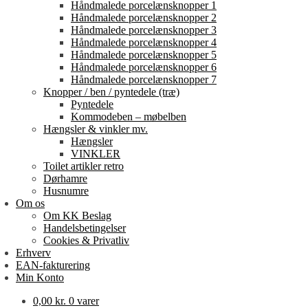
Håndmalede porcelænsknopper 1
Håndmalede porcelænsknopper 2
Håndmalede porcelænsknopper 3
Håndmalede porcelænsknopper 4
Håndmalede porcelænsknopper 5
Håndmalede porcelænsknopper 6
Håndmalede porcelænsknopper 7
Knopper / ben / pyntedele (træ)
Pyntedele
Kommodeben – møbelben
Hængsler & vinkler mv.
Hængsler
VINKLER
Toilet artikler retro
Dørhamre
Husnumre
Om os
Om KK Beslag
Handelsbetingelser
Cookies & Privatliv
Erhverv
EAN-fakturering
Min Konto
0,00
kr.
0 varer