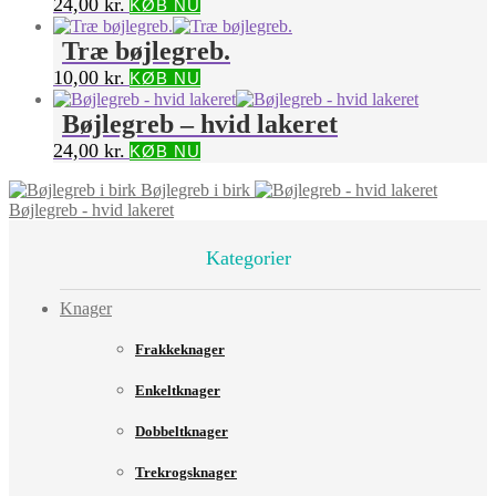
24,00
kr.
KØB NU
Træ bøjlegreb.
10,00
kr.
KØB NU
Bøjlegreb – hvid lakeret
24,00
kr.
KØB NU
Bøjlegreb i birk
Bøjlegreb - hvid lakeret
Kategorier
Knager
Frakkeknager
Enkeltknager
Dobbeltknager
Trekrogsknager