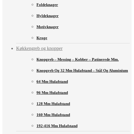
Foldeknager
Hyldeknager
Motivknager
Kroge
Køkkengreb og knopper
Knopgreb – Messing – Kobber – Patinerede Mm.
Knopgreb Og 32 Mm Hulafstand – Stål Og Aluminium
64 Mm Hulafstand
96 Mm Hulafstand
128 Mm Hulafstand
160 Mm Hulafstand
192-416 Mm Hulafstand