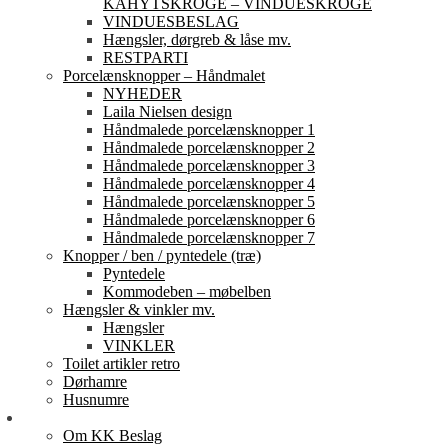
KAHYTSKROGE – VINDUESKROGE
VINDUESBESLAG
Hængsler, dørgreb & låse mv.
RESTPARTI
Porcelænsknopper – Håndmalet
NYHEDER
Laila Nielsen design
Håndmalede porcelænsknopper 1
Håndmalede porcelænsknopper 2
Håndmalede porcelænsknopper 3
Håndmalede porcelænsknopper 4
Håndmalede porcelænsknopper 5
Håndmalede porcelænsknopper 6
Håndmalede porcelænsknopper 7
Knopper / ben / pyntedele (træ)
Pyntedele
Kommodeben – møbelben
Hængsler & vinkler mv.
Hængsler
VINKLER
Toilet artikler retro
Dørhamre
Husnumre
Om os
Om KK Beslag