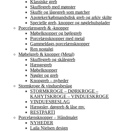
Klassiske greb
Skuffegreb med mønster
Skuffe og lågegreb som matcher
Apoteker/købmandsdisk greb og arkiv skilte
Specielle greb, knopper og nøglehulsplader
Poecelænsgreb & -knopper
Møbelknopper og bøjlegreb
Porcelænsknopper med metal
Gammeldags porcelænsknopper
Ren nostalgi
Møbelgreb & knopper (Metal)
Skuffegreb og skålegreb
Hængegreb
Møbelknopper
Nøgler og greb
Knopgreb – nyheder
Stormkroge & vinduesbeslag
STORMKROGE – DØRKROGE –
KAHYTSKROGE – VINDUESKROGE
VINDUESBESLAG
Hængsler, dørgreb & låse mv.
RESTPARTI
Porcelænsknopper – Håndmalet
NYHEDER
Laila Nielsen design