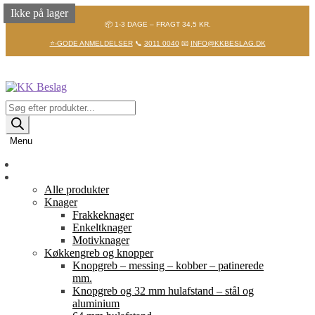
Ikke på lager
Ikke på lager
Ikke på lager
📦 1-3 DAGE – FRAGT 34,5 KR.
⭐-GODE ANMELDELSER
📞
3011 0040
📧
INFO@KKBESLAG.DK
Spring
Spring
til
til
navigation
indhold
Products
search
Menu
Forside
Shop
Alle produkter
Knager
Frakkeknager
Enkeltknager
Motivknager
Køkkengreb og knopper
Knopgreb – messing – kobber – patinerede
mm.
Knopgreb og 32 mm hulafstand – stål og
aluminium