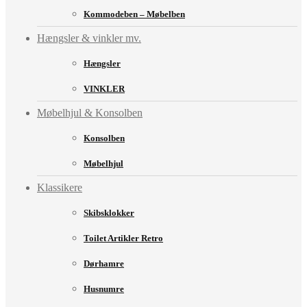
Kommodeben – Møbelben
Hængsler & vinkler mv.
Hængsler
VINKLER
Møbelhjul & Konsolben
Konsolben
Møbelhjul
Klassikere
Skibsklokker
Toilet Artikler Retro
Dørhamre
Husnumre