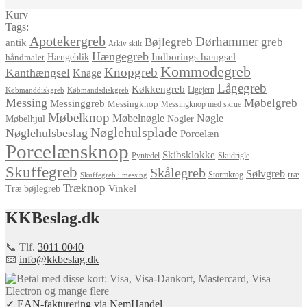
Kurv
Tags:
Apotekergreb
Dørhammer
Bøjlegreb
greb
antik
Arkiv skilt
Hængegreb
Indborings hængsel
håndmalet
Hængeblik
Kommodegreb
Knopgreb
Kanthængsel
Knage
Lågegreb
Køkkengreb
Ligejern
Købmanddiskgreb
Købmandsdiskgreb
Messing
Møbelgreb
Messinggreb
Messingknop
Messingknop med skrue
Møbelknop
Møbelnøgle
Nøgle
Møbelhjul
Nogler
Nøglehulsplade
Nøglehulsbeslag
Porcelæn
Porcelænsknop
Skibsklokke
Pyntedel
Skudrigle
Skuffegreb
Skålegreb
Sølvgreb
træ
Stormkrog
Skuffegreb i messing
Træknop
Vinkel
Træ bøjlegreb
KKBeslag.dk
📞 Tlf.
3011 0040
📧
info@kkbeslag.dk
✓ EAN-fakturering via NemHandel