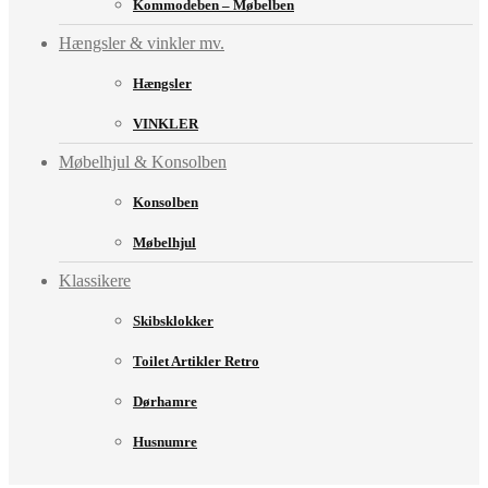
Kommodeben – Møbelben
Hængsler & vinkler mv.
Hængsler
VINKLER
Møbelhjul & Konsolben
Konsolben
Møbelhjul
Klassikere
Skibsklokker
Toilet Artikler Retro
Dørhamre
Husnumre