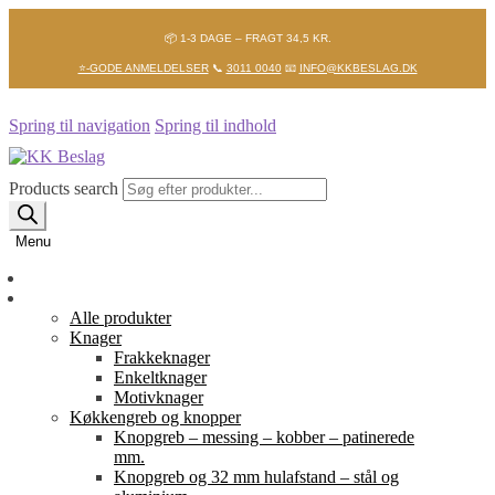
📦 1-3 DAGE – FRAGT 34,5 KR.
⭐-GODE ANMELDELSER
📞
3011 0040
📧
INFO@KKBESLAG.DK
Spring til navigation
Spring til indhold
Products search
Menu
Forside
Shop
Alle produkter
Knager
Frakkeknager
Enkeltknager
Motivknager
Køkkengreb og knopper
Knopgreb – messing – kobber – patinerede
mm.
Knopgreb og 32 mm hulafstand – stål og