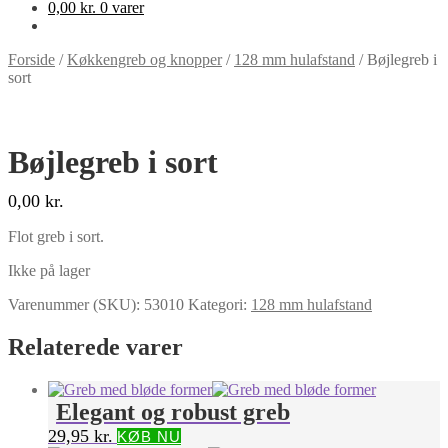
0,00
kr.
0 varer
Forside
/
Køkkengreb og knopper
/
128 mm hulafstand
/
Bøjlegreb i
sort
Bøjlegreb i sort
0,00
kr.
Flot greb i sort.
Ikke på lager
Varenummer (SKU):
53010
Kategori:
128 mm hulafstand
Relaterede varer
Elegant og robust greb
29,95
kr.
KØB NU