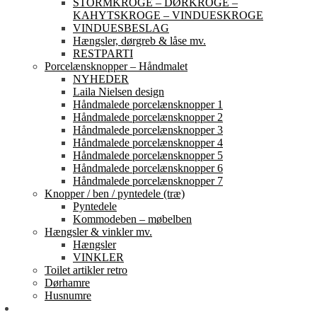
STORMKROGE – DØRKROGE –
KAHYTSKROGE – VINDUESKROGE
VINDUESBESLAG
Hængsler, dørgreb & låse mv.
RESTPARTI
Porcelænsknopper – Håndmalet
NYHEDER
Laila Nielsen design
Håndmalede porcelænsknopper 1
Håndmalede porcelænsknopper 2
Håndmalede porcelænsknopper 3
Håndmalede porcelænsknopper 4
Håndmalede porcelænsknopper 5
Håndmalede porcelænsknopper 6
Håndmalede porcelænsknopper 7
Knopper / ben / pyntedele (træ)
Pyntedele
Kommodeben – møbelben
Hængsler & vinkler mv.
Hængsler
VINKLER
Toilet artikler retro
Dørhamre
Husnumre
Om os