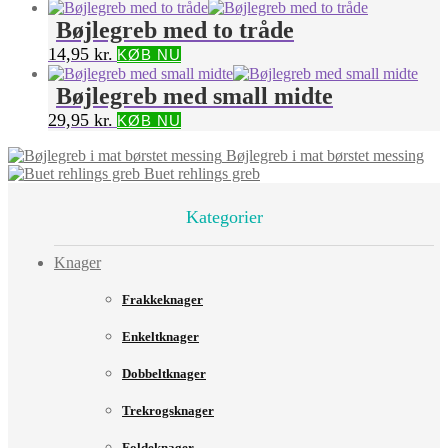
Bøjlegreb med to tråde
14,95
kr.
KØB NU
Bøjlegreb med small midte
29,95
kr.
KØB NU
Bøjlegreb i mat børstet messing
Buet rehlings greb
Kategorier
Knager
Frakkeknager
Enkeltknager
Dobbeltknager
Trekrogsknager
Foldeknager