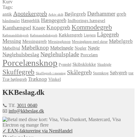
Kurv
Tags:
Apotekergreb
Dørhammer
Bøjlegreb
greb
antik
Arkiv skilt
Hængegreb
Indborings hængsel
håndmalet
Hængeblik
Kommodegreb
Knopgreb
Kanthængsel
Knage
Lågegreb
Køkkengreb
Ligejern
Købmanddiskgreb
Købmandsdiskgreb
Messing
Møbelgreb
Messinggreb
Messingknop
Messingknop med skrue
Møbelknop
Møbelnøgle
Nøgle
Møbelhjul
Nogler
Nøglehulsplade
Nøglehulsbeslag
Porcelæn
Porcelænsknop
Skibsklokke
Pyntedel
Skudrigle
Skuffegreb
Skålegreb
Sølvgreb
træ
Stormkrog
Skuffegreb i messing
Træknop
Vinkel
Træ bøjlegreb
KKBeslag.dk
📞 Tlf.
3011 0040
📧
info@kkbeslag.dk
✓ EAN-fakturering via NemHandel