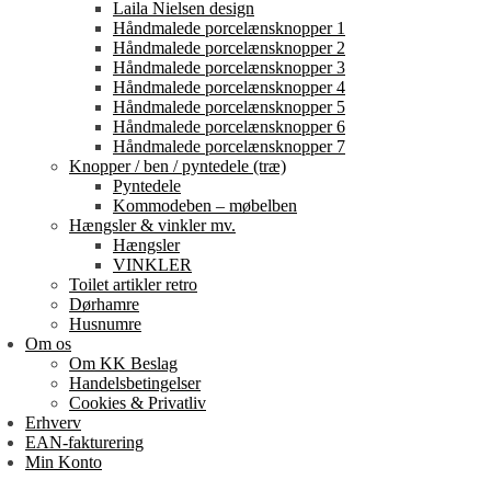
Laila Nielsen design
Håndmalede porcelænsknopper 1
Håndmalede porcelænsknopper 2
Håndmalede porcelænsknopper 3
Håndmalede porcelænsknopper 4
Håndmalede porcelænsknopper 5
Håndmalede porcelænsknopper 6
Håndmalede porcelænsknopper 7
Knopper / ben / pyntedele (træ)
Pyntedele
Kommodeben – møbelben
Hængsler & vinkler mv.
Hængsler
VINKLER
Toilet artikler retro
Dørhamre
Husnumre
Om os
Om KK Beslag
Handelsbetingelser
Cookies & Privatliv
Erhverv
EAN-fakturering
Min Konto