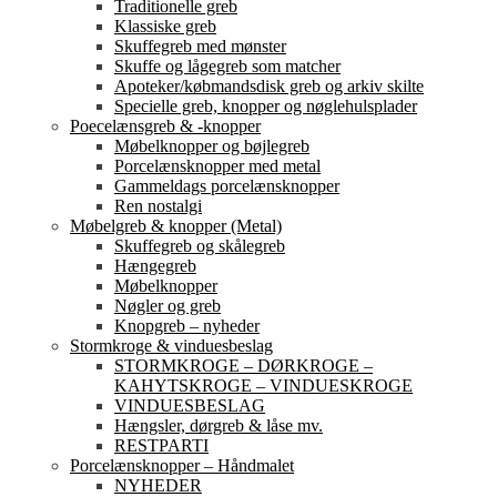
Traditionelle greb
Klassiske greb
Skuffegreb med mønster
Skuffe og lågegreb som matcher
Apoteker/købmandsdisk greb og arkiv skilte
Specielle greb, knopper og nøglehulsplader
Poecelænsgreb & -knopper
Møbelknopper og bøjlegreb
Porcelænsknopper med metal
Gammeldags porcelænsknopper
Ren nostalgi
Møbelgreb & knopper (Metal)
Skuffegreb og skålegreb
Hængegreb
Møbelknopper
Nøgler og greb
Knopgreb – nyheder
Stormkroge & vinduesbeslag
STORMKROGE – DØRKROGE –
KAHYTSKROGE – VINDUESKROGE
VINDUESBESLAG
Hængsler, dørgreb & låse mv.
RESTPARTI
Porcelænsknopper – Håndmalet
NYHEDER