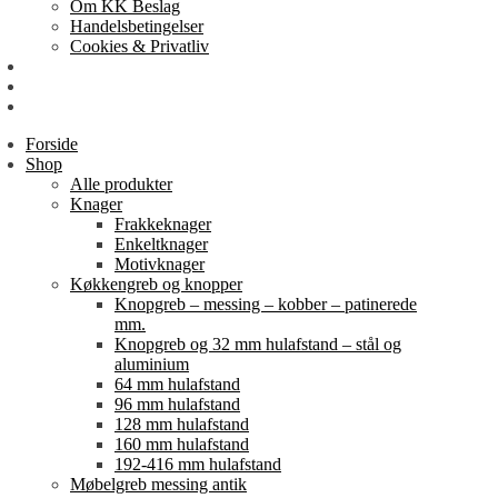
Om KK Beslag
Handelsbetingelser
Cookies & Privatliv
Erhverv
EAN-fakturering
Min Konto
Forside
Shop
Alle produkter
Knager
Frakkeknager
Enkeltknager
Motivknager
Køkkengreb og knopper
Knopgreb – messing – kobber – patinerede
mm.
Knopgreb og 32 mm hulafstand – stål og
aluminium
64 mm hulafstand
96 mm hulafstand
128 mm hulafstand
160 mm hulafstand
192-416 mm hulafstand
Møbelgreb messing antik