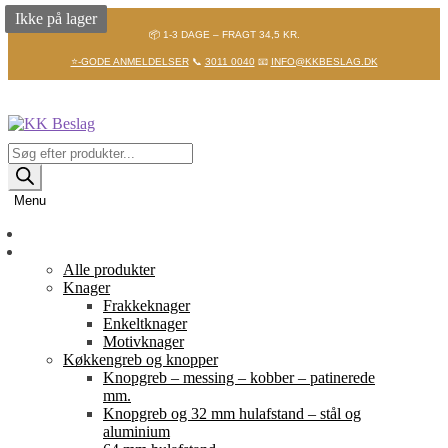
Ikke på lager
📦 1-3 DAGE – FRAGT 34,5 KR.
⭐-GODE ANMELDELSER
📞
3011 0040
📧
INFO@KKBESLAG.DK
Spring
Spring
til
til
navigation
indhold
Products
search
Menu
Forside
Shop
Alle produkter
Knager
Frakkeknager
Enkeltknager
Motivknager
Køkkengreb og knopper
Knopgreb – messing – kobber – patinerede
mm.
Knopgreb og 32 mm hulafstand – stål og
aluminium