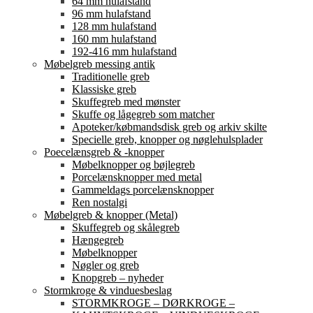
64 mm hulafstand
96 mm hulafstand
128 mm hulafstand
160 mm hulafstand
192-416 mm hulafstand
Møbelgreb messing antik
Traditionelle greb
Klassiske greb
Skuffegreb med mønster
Skuffe og lågegreb som matcher
Apoteker/købmandsdisk greb og arkiv skilte
Specielle greb, knopper og nøglehulsplader
Poecelænsgreb & -knopper
Møbelknopper og bøjlegreb
Porcelænsknopper med metal
Gammeldags porcelænsknopper
Ren nostalgi
Møbelgreb & knopper (Metal)
Skuffegreb og skålegreb
Hængegreb
Møbelknopper
Nøgler og greb
Knopgreb – nyheder
Stormkroge & vinduesbeslag
STORMKROGE – DØRKROGE –