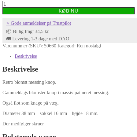
Chamerende
messing
KØB NU
knop
fra
⭐ Gode anmeldelser på Trustpilot
80'erne
antal
📦 Billig fragt 34,5 kr.
🚚 Levering 1-3 dage med DAO
Varenummer (SKU):
50660
Kategori:
Ren nostalgi
Beskrivelse
Beskrivelse
Retro blomst messing knop.
Gammeldags blomster knop i massiv patineret messing.
Også flot som knage på væg.
Diameter 38 mm – sokkel 16 mm – højde 18 mm.
Der medfølger skruer.
Relaterede varer