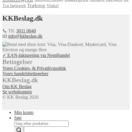
Træknop
Vinkel
Træ bøjlegreb
KKBeslag.dk
📞 Tlf.
3011 0040
📧
info@kkbeslag.dk
✓ EAN-fakturering via NemHandel
Betingelser
Vores Cookies- & Privatlivspolitik
Vores handelsbetingelser
KKBeslag.dk
Om KK Beslag
Se webshoppen
© KK Beslag 2026
.
Min konto
Søg
Products
search