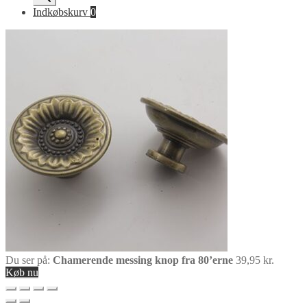
Indkøbskurv
0
Du ser på:
Chamerende messing knop fra 80’erne
39,95
kr.
Køb nu