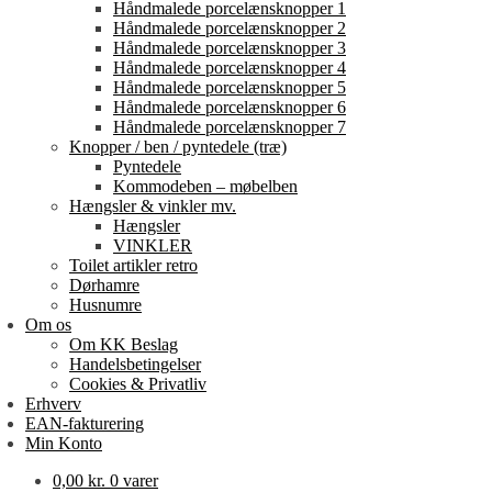
Håndmalede porcelænsknopper 1
Håndmalede porcelænsknopper 2
Håndmalede porcelænsknopper 3
Håndmalede porcelænsknopper 4
Håndmalede porcelænsknopper 5
Håndmalede porcelænsknopper 6
Håndmalede porcelænsknopper 7
Knopper / ben / pyntedele (træ)
Pyntedele
Kommodeben – møbelben
Hængsler & vinkler mv.
Hængsler
VINKLER
Toilet artikler retro
Dørhamre
Husnumre
Om os
Om KK Beslag
Handelsbetingelser
Cookies & Privatliv
Erhverv
EAN-fakturering
Min Konto
0,00
kr.
0 varer