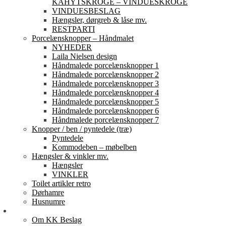
KAHYTSKROGE – VINDUESKROGE
VINDUESBESLAG
Hængsler, dørgreb & låse mv.
RESTPARTI
Porcelænsknopper – Håndmalet
NYHEDER
Laila Nielsen design
Håndmalede porcelænsknopper 1
Håndmalede porcelænsknopper 2
Håndmalede porcelænsknopper 3
Håndmalede porcelænsknopper 4
Håndmalede porcelænsknopper 5
Håndmalede porcelænsknopper 6
Håndmalede porcelænsknopper 7
Knopper / ben / pyntedele (træ)
Pyntedele
Kommodeben – møbelben
Hængsler & vinkler mv.
Hængsler
VINKLER
Toilet artikler retro
Dørhamre
Husnumre
Om os
Om KK Beslag