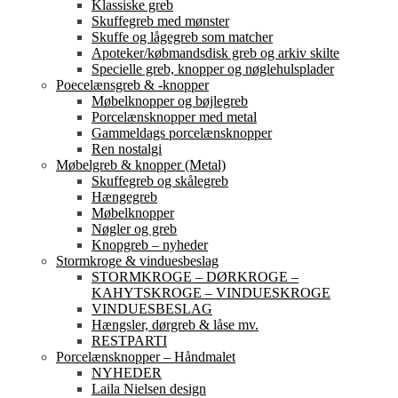
Klassiske greb
Skuffegreb med mønster
Skuffe og lågegreb som matcher
Apoteker/købmandsdisk greb og arkiv skilte
Specielle greb, knopper og nøglehulsplader
Poecelænsgreb & -knopper
Møbelknopper og bøjlegreb
Porcelænsknopper med metal
Gammeldags porcelænsknopper
Ren nostalgi
Møbelgreb & knopper (Metal)
Skuffegreb og skålegreb
Hængegreb
Møbelknopper
Nøgler og greb
Knopgreb – nyheder
Stormkroge & vinduesbeslag
STORMKROGE – DØRKROGE –
KAHYTSKROGE – VINDUESKROGE
VINDUESBESLAG
Hængsler, dørgreb & låse mv.
RESTPARTI
Porcelænsknopper – Håndmalet
NYHEDER
Laila Nielsen design