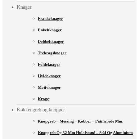
Knager
Frakkeknager
Enkeltknager
Dobbeltknager
Trekrogsknager
Foldeknager
Hyldeknager
Motivknager
Kroge
Køkkengreb og knopper
Knopgreb – Messing – Kobber – Patinerede Mm.
Knopgreb Og 32 Mm Hulafstand – Stål Og Aluminium