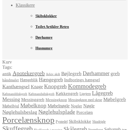
Klassikere
Skibsklokker
Toilet Artikler Retro
Dørhamre
Husnumre
Kurv
Tags:
Apotekergreb
Dørhammer
Bøjlegreb
greb
antik
Arkiv skilt
Hængegreb
Indborings hængsel
håndmalet
Hængeblik
Kommodegreb
Knopgreb
Kanthængsel
Knage
Lågegreb
Køkkengreb
Ligejern
Købmanddiskgreb
Købmandsdiskgreb
Messing
Møbelgreb
Messinggreb
Messingknop
Messingknop med skrue
Møbelknop
Møbelnøgle
Nøgle
Møbelhjul
Nogler
Nøglehulsplade
Nøglehulsbeslag
Porcelæn
Porcelænsknop
Skibsklokke
Pyntedel
Skudrigle
Skuffegreb
Skålegreb
Sølvgreb
træ
Stormkrog
Skuffegreb i messing