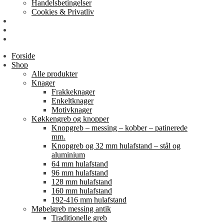
Handelsbetingelser
Cookies & Privatliv
Erhverv
EAN-fakturering
Min Konto
Forside
Shop
Alle produkter
Knager
Frakkeknager
Enkeltknager
Motivknager
Køkkengreb og knopper
Knopgreb – messing – kobber – patinerede
mm.
Knopgreb og 32 mm hulafstand – stål og
aluminium
64 mm hulafstand
96 mm hulafstand
128 mm hulafstand
160 mm hulafstand
192-416 mm hulafstand
Møbelgreb messing antik
Traditionelle greb