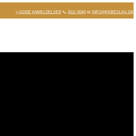
⭐-GODE ANMELDELSER
📞
3011 0040
📧
INFO@KKBESLAG.DK