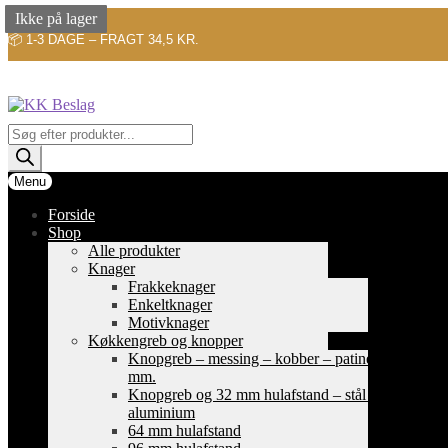
Ikke på lager
Ikke på lager
Ikke på lager
📦 1-3 DAGE – FRAGT 34,5 KR.
Spring
Spring
til
til
navigation
indhold
Products
search
Menu
Forside
Shop
Alle produkter
Knager
Frakkeknager
Enkeltknager
Motivknager
Køkkengreb og knopper
Knopgreb – messing – kobber – patinerede
mm.
Knopgreb og 32 mm hulafstand – stål og
aluminium
64 mm hulafstand