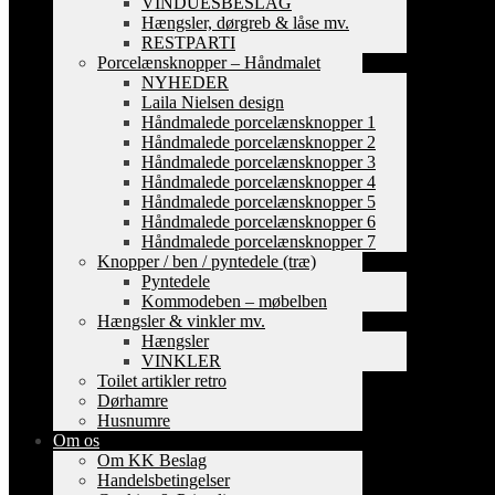
VINDUESBESLAG
Hængsler, dørgreb & låse mv.
RESTPARTI
Porcelænsknopper – Håndmalet
NYHEDER
Laila Nielsen design
Håndmalede porcelænsknopper 1
Håndmalede porcelænsknopper 2
Håndmalede porcelænsknopper 3
Håndmalede porcelænsknopper 4
Håndmalede porcelænsknopper 5
Håndmalede porcelænsknopper 6
Håndmalede porcelænsknopper 7
Knopper / ben / pyntedele (træ)
Pyntedele
Kommodeben – møbelben
Hængsler & vinkler mv.
Hængsler
VINKLER
Toilet artikler retro
Dørhamre
Husnumre
Om os
Om KK Beslag
Handelsbetingelser