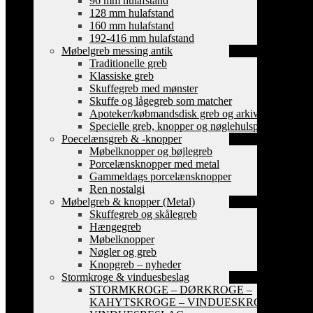
96 mm hulafstand
128 mm hulafstand
160 mm hulafstand
192-416 mm hulafstand
Møbelgreb messing antik
Traditionelle greb
Klassiske greb
Skuffegreb med mønster
Skuffe og lågegreb som matcher
Apoteker/købmandsdisk greb og arkiv skilte
Specielle greb, knopper og nøglehulsplader
Poecelænsgreb & -knopper
Møbelknopper og bøjlegreb
Porcelænsknopper med metal
Gammeldags porcelænsknopper
Ren nostalgi
Møbelgreb & knopper (Metal)
Skuffegreb og skålegreb
Hængegreb
Møbelknopper
Nøgler og greb
Knopgreb – nyheder
Stormkroge & vinduesbeslag
STORMKROGE – DØRKROGE –
KAHYTSKROGE – VINDUESKROGE