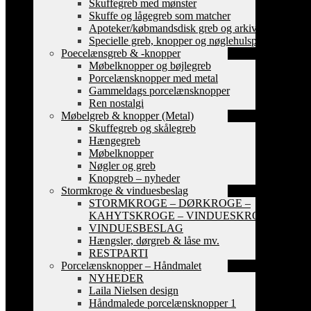
Skuffegreb med mønster
Skuffe og lågegreb som matcher
Apoteker/købmandsdisk greb og arkiv skilte
Specielle greb, knopper og nøglehulsplader
Poecelænsgreb & -knopper
Møbelknopper og bøjlegreb
Porcelænsknopper med metal
Gammeldags porcelænsknopper
Ren nostalgi
Møbelgreb & knopper (Metal)
Skuffegreb og skålegreb
Hængegreb
Møbelknopper
Nøgler og greb
Knopgreb – nyheder
Stormkroge & vinduesbeslag
STORMKROGE – DØRKROGE –
KAHYTSKROGE – VINDUESKROGE
VINDUESBESLAG
Hængsler, dørgreb & låse mv.
RESTPARTI
Porcelænsknopper – Håndmalet
NYHEDER
Laila Nielsen design
Håndmalede porcelænsknopper 1