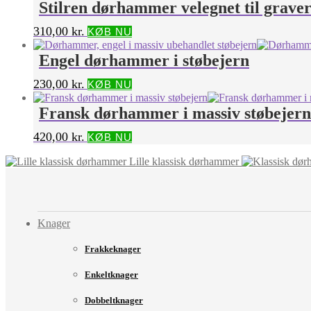
Stilren dørhammer velegnet til grave
310,00
kr.
KØB NU
Engel dørhammer i støbejern
230,00
kr.
KØB NU
Fransk dørhammer i massiv støbejern
420,00
kr.
KØB NU
Lille klassisk dørhammer
Knager
Frakkeknager
Enkeltknager
Dobbeltknager