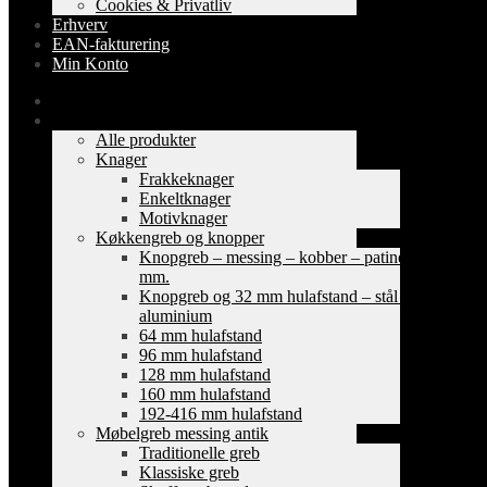
Cookies & Privatliv
Erhverv
EAN-fakturering
Min Konto
Forside
Shop
Alle produkter
Knager
Frakkeknager
Enkeltknager
Motivknager
Køkkengreb og knopper
Knopgreb – messing – kobber – patinerede
mm.
Knopgreb og 32 mm hulafstand – stål og
aluminium
64 mm hulafstand
96 mm hulafstand
128 mm hulafstand
160 mm hulafstand
192-416 mm hulafstand
Møbelgreb messing antik
Traditionelle greb
Klassiske greb