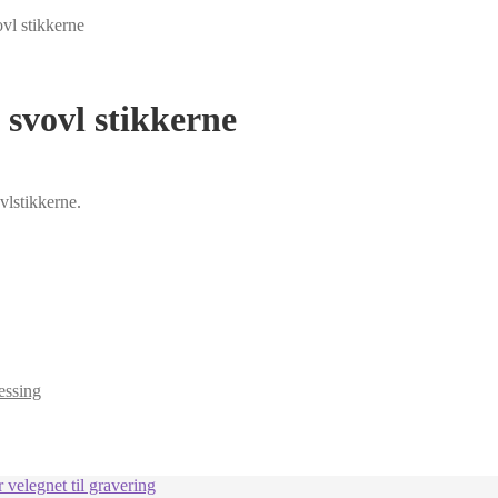
vl stikkerne
 svovl stikkerne
vlstikkerne.
ssing