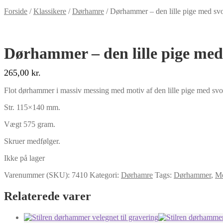
Forside
/
Klassikere
/
Dørhamre
/
Dørhammer – den lille pige med svo
Dørhammer – den lille pige med
265,00
kr.
Flot dørhammer i massiv messing med motiv af den lille pige med svo
Str. 115×140 mm.
Vægt 575 gram.
Skruer medfølger.
Ikke på lager
Varenummer (SKU):
7410
Kategori:
Dørhamre
Tags:
Dørhammer
,
Me
Relaterede varer