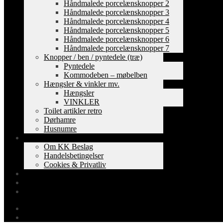
Håndmalede porcelænsknopper 2
Håndmalede porcelænsknopper 3
Håndmalede porcelænsknopper 4
Håndmalede porcelænsknopper 5
Håndmalede porcelænsknopper 6
Håndmalede porcelænsknopper 7
Knopper / ben / pyntedele (træ)
Pyntedele
Kommodeben – møbelben
Hængsler & vinkler mv.
Hængsler
VINKLER
Toilet artikler retro
Dørhamre
Husnumre
Om os
Om KK Beslag
Handelsbetingelser
Cookies & Privatliv
Erhverv
EAN-fakturering
Min Konto
0,00
kr.
0 varer