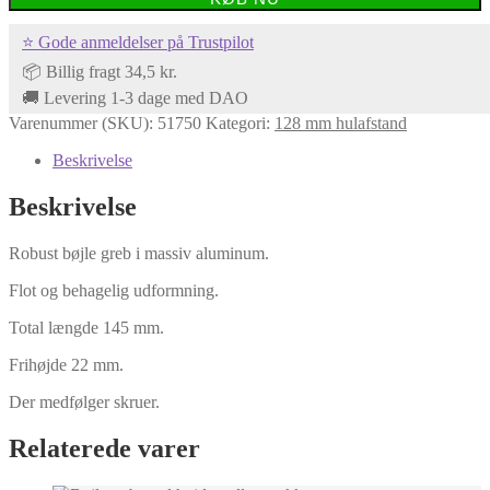
robust
greb
⭐ Gode anmeldelser på Trustpilot
antal
📦 Billig fragt 34,5 kr.
🚚 Levering 1-3 dage med DAO
Varenummer (SKU):
51750
Kategori:
128 mm hulafstand
Beskrivelse
Beskrivelse
Robust bøjle greb i massiv aluminum.
Flot og behagelig udformning.
Total længde 145 mm.
Frihøjde 22 mm.
Der medfølger skruer.
Relaterede varer