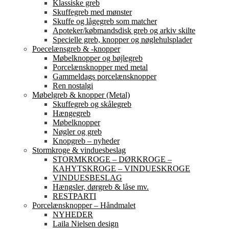
Klassiske greb
Skuffegreb med mønster
Skuffe og lågegreb som matcher
Apoteker/købmandsdisk greb og arkiv skilte
Specielle greb, knopper og nøglehulsplader
Poecelænsgreb & -knopper
Møbelknopper og bøjlegreb
Porcelænsknopper med metal
Gammeldags porcelænsknopper
Ren nostalgi
Møbelgreb & knopper (Metal)
Skuffegreb og skålegreb
Hængegreb
Møbelknopper
Nøgler og greb
Knopgreb – nyheder
Stormkroge & vinduesbeslag
STORMKROGE – DØRKROGE –
KAHYTSKROGE – VINDUESKROGE
VINDUESBESLAG
Hængsler, dørgreb & låse mv.
RESTPARTI
Porcelænsknopper – Håndmalet
NYHEDER
Laila Nielsen design