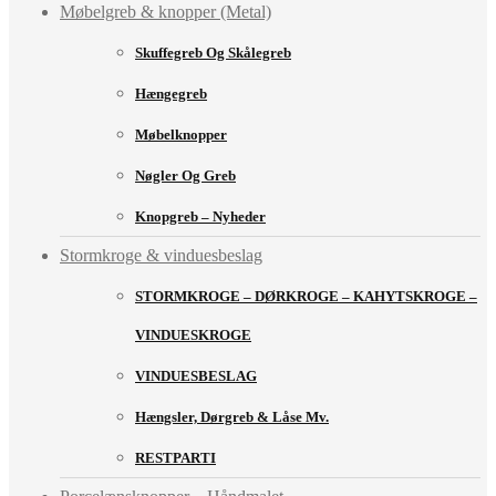
Møbelgreb & knopper (Metal)
Skuffegreb Og Skålegreb
Hængegreb
Møbelknopper
Nøgler Og Greb
Knopgreb – Nyheder
Stormkroge & vinduesbeslag
STORMKROGE – DØRKROGE – KAHYTSKROGE –
VINDUESKROGE
VINDUESBESLAG
Hængsler, Dørgreb & Låse Mv.
RESTPARTI