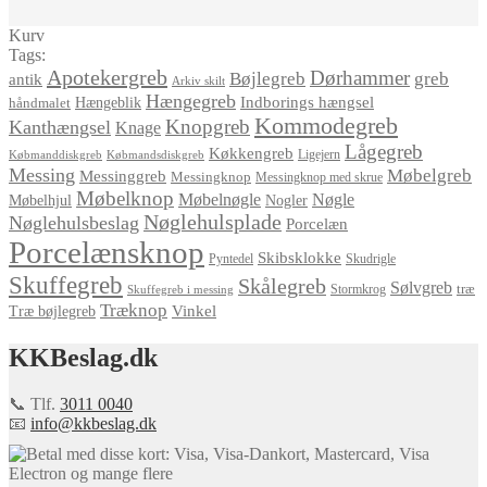
Kurv
Tags:
Apotekergreb
Dørhammer
Bøjlegreb
greb
antik
Arkiv skilt
Hængegreb
Indborings hængsel
håndmalet
Hængeblik
Kommodegreb
Knopgreb
Kanthængsel
Knage
Lågegreb
Køkkengreb
Ligejern
Købmanddiskgreb
Købmandsdiskgreb
Messing
Møbelgreb
Messinggreb
Messingknop
Messingknop med skrue
Møbelknop
Møbelnøgle
Nøgle
Møbelhjul
Nogler
Nøglehulsplade
Nøglehulsbeslag
Porcelæn
Porcelænsknop
Skibsklokke
Pyntedel
Skudrigle
Skuffegreb
Skålegreb
Sølvgreb
træ
Stormkrog
Skuffegreb i messing
Træknop
Vinkel
Træ bøjlegreb
KKBeslag.dk
📞 Tlf.
3011 0040
📧
info@kkbeslag.dk