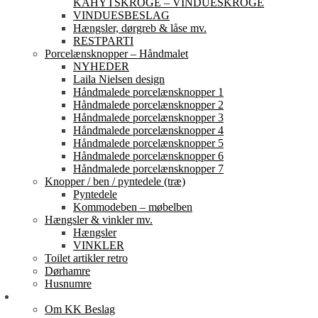
KAHYTSKROGE – VINDUESKROGE
VINDUESBESLAG
Hængsler, dørgreb & låse mv.
RESTPARTI
Porcelænsknopper – Håndmalet
NYHEDER
Laila Nielsen design
Håndmalede porcelænsknopper 1
Håndmalede porcelænsknopper 2
Håndmalede porcelænsknopper 3
Håndmalede porcelænsknopper 4
Håndmalede porcelænsknopper 5
Håndmalede porcelænsknopper 6
Håndmalede porcelænsknopper 7
Knopper / ben / pyntedele (træ)
Pyntedele
Kommodeben – møbelben
Hængsler & vinkler mv.
Hængsler
VINKLER
Toilet artikler retro
Dørhamre
Husnumre
Om os
Om KK Beslag