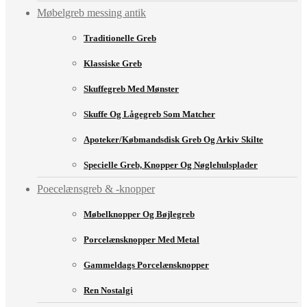
Møbelgreb messing antik
Traditionelle Greb
Klassiske Greb
Skuffegreb Med Mønster
Skuffe Og Lågegreb Som Matcher
Apoteker/købmandsdisk Greb Og Arkiv Skilte
Specielle Greb, Knopper Og Nøglehulsplader
Poecelænsgreb & -knopper
Møbelknopper Og Bøjlegreb
Porcelænsknopper Med Metal
Gammeldags Porcelænsknopper
Ren Nostalgi