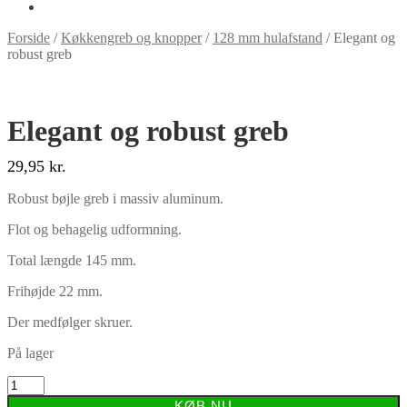
Forside
/
Køkkengreb og knopper
/
128 mm hulafstand
/
Elegant og
robust greb
Elegant og robust greb
29,95
kr.
Robust bøjle greb i massiv aluminum.
Flot og behagelig udformning.
Total længde 145 mm.
Frihøjde 22 mm.
Der medfølger skruer.
På lager
Elegant
og
KØB NU