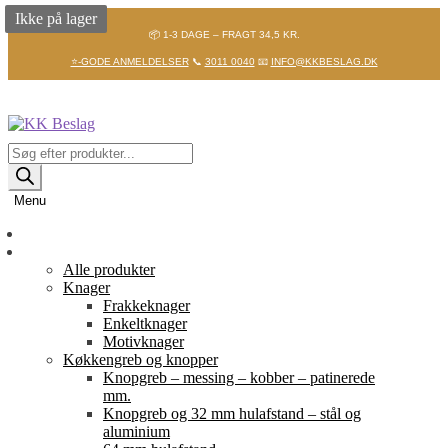
Ikke på lager
📦 1-3 DAGE – FRAGT 34,5 KR.
⭐-GODE ANMELDELSER
📞
3011 0040
📧
INFO@KKBESLAG.DK
Spring
Spring
til
til
navigation
indhold
Products
search
Menu
Forside
Shop
Alle produkter
Knager
Frakkeknager
Enkeltknager
Motivknager
Køkkengreb og knopper
Knopgreb – messing – kobber – patinerede
mm.
Knopgreb og 32 mm hulafstand – stål og
aluminium