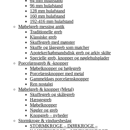
64 mm hulafstand
96 mm hulafstand
128 mm hulafstand
160 mm hulafstand
192-416 mm hulafstand
Møbelgreb messing antik
Traditionelle greb
Klassiske greb
Skuffegreb med mønster
Skuffe og lågegreb som matcher
Apoteker/købmandsdisk greb og arkiv skilte
Specielle greb, knopper og nøglehulsplader
Poecelænsgreb & -knopper
Møbelknopper og bøjlegreb
Porcelænsknopper med metal
Gammeldags porcelænsknopper
Ren nostalgi
Møbelgreb & knopper (Metal)
Skuffegreb og skålegreb
Hængegreb
Møbelknopper
Nøgler og greb
Knopgreb – nyheder
Stormkroge & vinduesbeslag
STORMKROGE – DØRKROGE –