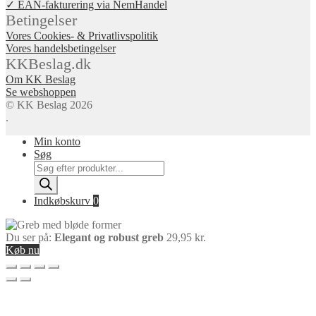
✓ EAN-fakturering via NemHandel
Betingelser
Vores Cookies- & Privatlivspolitik
Vores handelsbetingelser
KKBeslag.dk
Om KK Beslag
Se webshoppen
© KK Beslag 2026
.
Min konto
Søg
Products
search
Indkøbskurv
0
Du ser på:
Elegant og robust greb
29,95
kr.
Køb nu