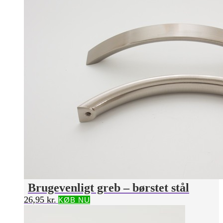
Brugevenligt greb – børstet stål
26,95
kr.
KØB NU