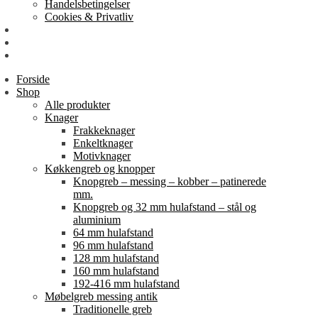
Handelsbetingelser
Cookies & Privatliv
Erhverv
EAN-fakturering
Min Konto
Forside
Shop
Alle produkter
Knager
Frakkeknager
Enkeltknager
Motivknager
Køkkengreb og knopper
Knopgreb – messing – kobber – patinerede
mm.
Knopgreb og 32 mm hulafstand – stål og
aluminium
64 mm hulafstand
96 mm hulafstand
128 mm hulafstand
160 mm hulafstand
192-416 mm hulafstand
Møbelgreb messing antik
Traditionelle greb