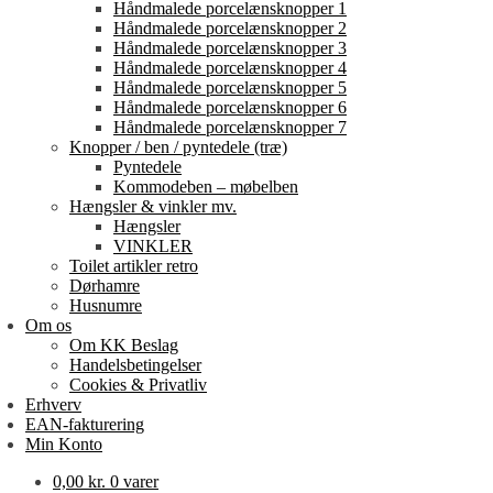
Håndmalede porcelænsknopper 1
Håndmalede porcelænsknopper 2
Håndmalede porcelænsknopper 3
Håndmalede porcelænsknopper 4
Håndmalede porcelænsknopper 5
Håndmalede porcelænsknopper 6
Håndmalede porcelænsknopper 7
Knopper / ben / pyntedele (træ)
Pyntedele
Kommodeben – møbelben
Hængsler & vinkler mv.
Hængsler
VINKLER
Toilet artikler retro
Dørhamre
Husnumre
Om os
Om KK Beslag
Handelsbetingelser
Cookies & Privatliv
Erhverv
EAN-fakturering
Min Konto
0,00
kr.
0 varer