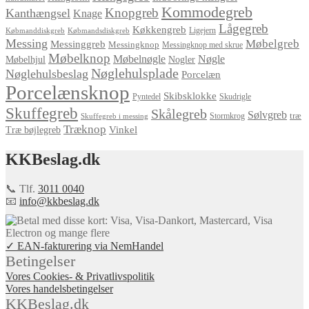
Kommodegreb
Knopgreb
Kanthængsel
Knage
Lågegreb
Køkkengreb
Ligejern
Købmanddiskgreb
Købmandsdiskgreb
Messing
Møbelgreb
Messinggreb
Messingknop
Messingknop med skrue
Møbelknop
Møbelnøgle
Nøgle
Møbelhjul
Nogler
Nøglehulsplade
Nøglehulsbeslag
Porcelæn
Porcelænsknop
Skibsklokke
Pyntedel
Skudrigle
Skuffegreb
Skålegreb
Sølvgreb
træ
Stormkrog
Skuffegreb i messing
Træknop
Vinkel
Træ bøjlegreb
KKBeslag.dk
📞 Tlf.
3011 0040
📧
info@kkbeslag.dk
✓ EAN-fakturering via NemHandel
Betingelser
Vores Cookies- & Privatlivspolitik
Vores handelsbetingelser
KKBeslag.dk