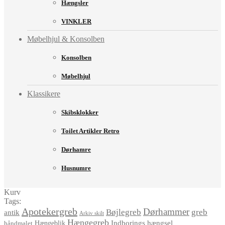
Hængsler
VINKLER
Møbelhjul & Konsolben
Konsolben
Møbelhjul
Klassikere
Skibsklokker
Toilet Artikler Retro
Dørhamre
Husnumre
Kurv
Tags:
Apotekergreb
Dørhammer
Bøjlegreb
greb
antik
Arkiv skilt
Hængegreb
Indborings hængsel
håndmalet
Hængeblik