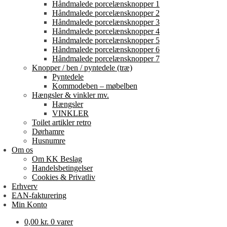
Håndmalede porcelænsknopper 1
Håndmalede porcelænsknopper 2
Håndmalede porcelænsknopper 3
Håndmalede porcelænsknopper 4
Håndmalede porcelænsknopper 5
Håndmalede porcelænsknopper 6
Håndmalede porcelænsknopper 7
Knopper / ben / pyntedele (træ)
Pyntedele
Kommodeben – møbelben
Hængsler & vinkler mv.
Hængsler
VINKLER
Toilet artikler retro
Dørhamre
Husnumre
Om os
Om KK Beslag
Handelsbetingelser
Cookies & Privatliv
Erhverv
EAN-fakturering
Min Konto
0,00
kr.
0 varer