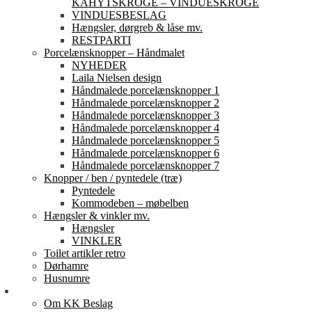
KAHYTSKROGE – VINDUESKROGE
VINDUESBESLAG
Hængsler, dørgreb & låse mv.
RESTPARTI
Porcelænsknopper – Håndmalet
NYHEDER
Laila Nielsen design
Håndmalede porcelænsknopper 1
Håndmalede porcelænsknopper 2
Håndmalede porcelænsknopper 3
Håndmalede porcelænsknopper 4
Håndmalede porcelænsknopper 5
Håndmalede porcelænsknopper 6
Håndmalede porcelænsknopper 7
Knopper / ben / pyntedele (træ)
Pyntedele
Kommodeben – møbelben
Hængsler & vinkler mv.
Hængsler
VINKLER
Toilet artikler retro
Dørhamre
Husnumre
Om os
Om KK Beslag