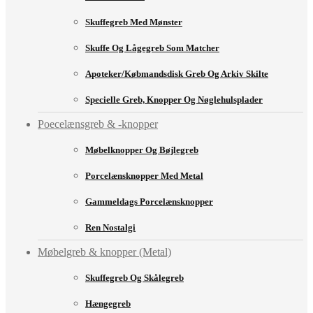
Skuffegreb Med Mønster
Skuffe Og Lågegreb Som Matcher
Apoteker/købmandsdisk Greb Og Arkiv Skilte
Specielle Greb, Knopper Og Nøglehulsplader
Poecelænsgreb & -knopper
Møbelknopper Og Bøjlegreb
Porcelænsknopper Med Metal
Gammeldags Porcelænsknopper
Ren Nostalgi
Møbelgreb & knopper (Metal)
Skuffegreb Og Skålegreb
Hængegreb