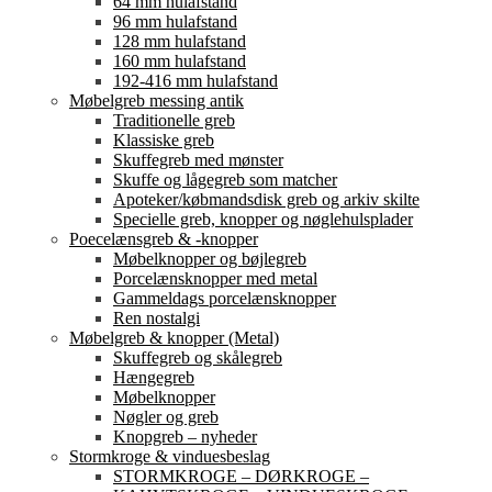
64 mm hulafstand
96 mm hulafstand
128 mm hulafstand
160 mm hulafstand
192-416 mm hulafstand
Møbelgreb messing antik
Traditionelle greb
Klassiske greb
Skuffegreb med mønster
Skuffe og lågegreb som matcher
Apoteker/købmandsdisk greb og arkiv skilte
Specielle greb, knopper og nøglehulsplader
Poecelænsgreb & -knopper
Møbelknopper og bøjlegreb
Porcelænsknopper med metal
Gammeldags porcelænsknopper
Ren nostalgi
Møbelgreb & knopper (Metal)
Skuffegreb og skålegreb
Hængegreb
Møbelknopper
Nøgler og greb
Knopgreb – nyheder
Stormkroge & vinduesbeslag
STORMKROGE – DØRKROGE –