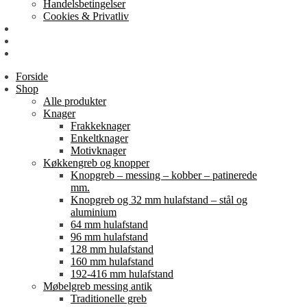
Handelsbetingelser
Cookies & Privatliv
Erhverv
EAN-fakturering
Min Konto
Forside
Shop
Alle produkter
Knager
Frakkeknager
Enkeltknager
Motivknager
Køkkengreb og knopper
Knopgreb – messing – kobber – patinerede
mm.
Knopgreb og 32 mm hulafstand – stål og
aluminium
64 mm hulafstand
96 mm hulafstand
128 mm hulafstand
160 mm hulafstand
192-416 mm hulafstand
Møbelgreb messing antik
Traditionelle greb