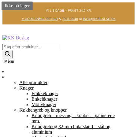
Ikke på lager
📦 1-3 DAGE – FRAGT 34,5 KR.
⭐-GODE ANMELDELSER
📞
3011 0040
📧
INFO@KKBESLAG.DK
Spring
Spring
til
til
navigation
indhold
Products
search
Menu
Forside
Shop
Alle produkter
Knager
Frakkeknager
Enkeltknager
Motivknager
Køkkengreb og knopper
Knopgreb – messing – kobber – patinerede
mm.
Knopgreb og 32 mm hulafstand – stål og
aluminium