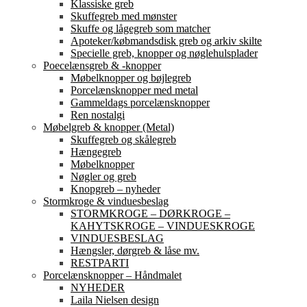
Klassiske greb
Skuffegreb med mønster
Skuffe og lågegreb som matcher
Apoteker/købmandsdisk greb og arkiv skilte
Specielle greb, knopper og nøglehulsplader
Poecelænsgreb & -knopper
Møbelknopper og bøjlegreb
Porcelænsknopper med metal
Gammeldags porcelænsknopper
Ren nostalgi
Møbelgreb & knopper (Metal)
Skuffegreb og skålegreb
Hængegreb
Møbelknopper
Nøgler og greb
Knopgreb – nyheder
Stormkroge & vinduesbeslag
STORMKROGE – DØRKROGE –
KAHYTSKROGE – VINDUESKROGE
VINDUESBESLAG
Hængsler, dørgreb & låse mv.
RESTPARTI
Porcelænsknopper – Håndmalet
NYHEDER
Laila Nielsen design