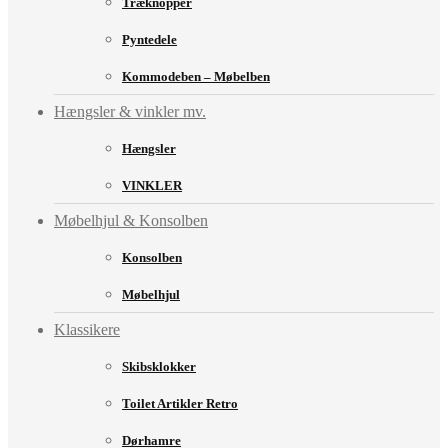
Træknopper
Pyntedele
Kommodeben – Møbelben
Hængsler & vinkler mv.
Hængsler
VINKLER
Møbelhjul & Konsolben
Konsolben
Møbelhjul
Klassikere
Skibsklokker
Toilet Artikler Retro
Dørhamre