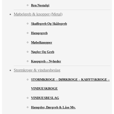
Ren Nostalgi
Møbelgreb & knopper (Metal)
Skuffegreb Og Skålegreb
Hængegreb
Møbelknopper
Nøgler Og Greb
Knopgreb – Nyheder
Stormkroge & vinduesbeslag
STORMKROGE – DØRKROGE – KAHYTSKROGE –
VINDUESKROGE
VINDUESBESLAG
Hængsler, Dørgreb & Låse Mv.