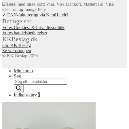
✓ EAN-fakturering via NemHandel
Betingelser
Vores Cookies- & Privatlivspolitik
Vores handelsbetingelser
KKBeslag.dk
Om KK Beslag
Se webshoppen
© KK Beslag 2026
.
Min konto
Søg
Products
search
Indkøbskurv
0