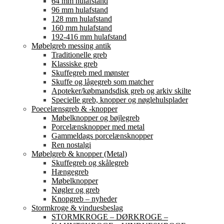
64 mm hulafstand
96 mm hulafstand
128 mm hulafstand
160 mm hulafstand
192-416 mm hulafstand
Møbelgreb messing antik
Traditionelle greb
Klassiske greb
Skuffegreb med mønster
Skuffe og lågegreb som matcher
Apoteker/købmandsdisk greb og arkiv skilte
Specielle greb, knopper og nøglehulsplader
Poecelænsgreb & -knopper
Møbelknopper og bøjlegreb
Porcelænsknopper med metal
Gammeldags porcelænsknopper
Ren nostalgi
Møbelgreb & knopper (Metal)
Skuffegreb og skålegreb
Hængegreb
Møbelknopper
Nøgler og greb
Knopgreb – nyheder
Stormkroge & vinduesbeslag
STORMKROGE – DØRKROGE –