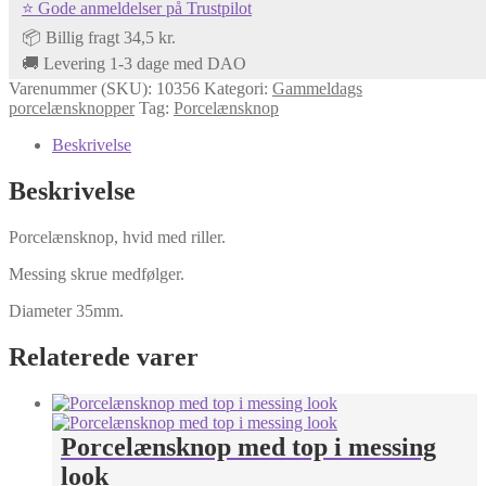
⭐ Gode anmeldelser på Trustpilot
antal
📦 Billig fragt 34,5 kr.
🚚 Levering 1-3 dage med DAO
Varenummer (SKU):
10356
Kategori:
Gammeldags
porcelænsknopper
Tag:
Porcelænsknop
Beskrivelse
Beskrivelse
Porcelænsknop, hvid med riller.
Messing skrue medfølger.
Diameter 35mm.
Relaterede varer
Porcelænsknop med top i messing
look