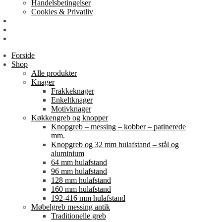
Handelsbetingelser
Cookies & Privatliv
Erhverv
EAN-fakturering
Min Konto
Forside
Shop
Alle produkter
Knager
Frakkeknager
Enkeltknager
Motivknager
Køkkengreb og knopper
Knopgreb – messing – kobber – patinerede
mm.
Knopgreb og 32 mm hulafstand – stål og
aluminium
64 mm hulafstand
96 mm hulafstand
128 mm hulafstand
160 mm hulafstand
192-416 mm hulafstand
Møbelgreb messing antik
Traditionelle greb