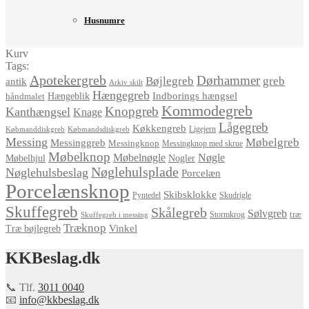
Husnumre
Kurv
Tags:
Apotekergreb
Dørhammer
Bøjlegreb
greb
antik
Arkiv skilt
Hængegreb
Indborings hængsel
håndmalet
Hængeblik
Kommodegreb
Knopgreb
Kanthængsel
Knage
Lågegreb
Køkkengreb
Ligejern
Købmanddiskgreb
Købmandsdiskgreb
Messing
Møbelgreb
Messinggreb
Messingknop
Messingknop med skrue
Møbelknop
Møbelnøgle
Nøgle
Møbelhjul
Nogler
Nøglehulsplade
Nøglehulsbeslag
Porcelæn
Porcelænsknop
Skibsklokke
Pyntedel
Skudrigle
Skuffegreb
Skålegreb
Sølvgreb
træ
Stormkrog
Skuffegreb i messing
Træknop
Vinkel
Træ bøjlegreb
KKBeslag.dk
📞 Tlf.
3011 0040
📧
info@kkbeslag.dk