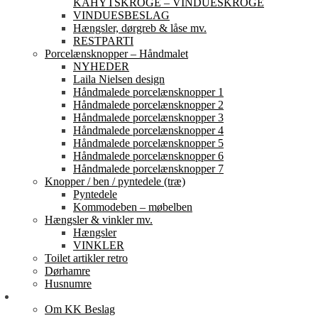
KAHYTSKROGE – VINDUESKROGE
VINDUESBESLAG
Hængsler, dørgreb & låse mv.
RESTPARTI
Porcelænsknopper – Håndmalet
NYHEDER
Laila Nielsen design
Håndmalede porcelænsknopper 1
Håndmalede porcelænsknopper 2
Håndmalede porcelænsknopper 3
Håndmalede porcelænsknopper 4
Håndmalede porcelænsknopper 5
Håndmalede porcelænsknopper 6
Håndmalede porcelænsknopper 7
Knopper / ben / pyntedele (træ)
Pyntedele
Kommodeben – møbelben
Hængsler & vinkler mv.
Hængsler
VINKLER
Toilet artikler retro
Dørhamre
Husnumre
Om os
Om KK Beslag