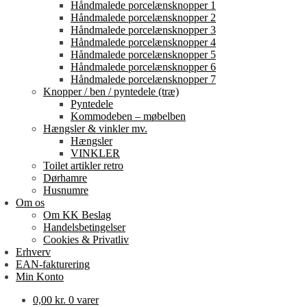
Håndmalede porcelænsknopper 1
Håndmalede porcelænsknopper 2
Håndmalede porcelænsknopper 3
Håndmalede porcelænsknopper 4
Håndmalede porcelænsknopper 5
Håndmalede porcelænsknopper 6
Håndmalede porcelænsknopper 7
Knopper / ben / pyntedele (træ)
Pyntedele
Kommodeben – møbelben
Hængsler & vinkler mv.
Hængsler
VINKLER
Toilet artikler retro
Dørhamre
Husnumre
Om os
Om KK Beslag
Handelsbetingelser
Cookies & Privatliv
Erhverv
EAN-fakturering
Min Konto
0,00
kr.
0 varer