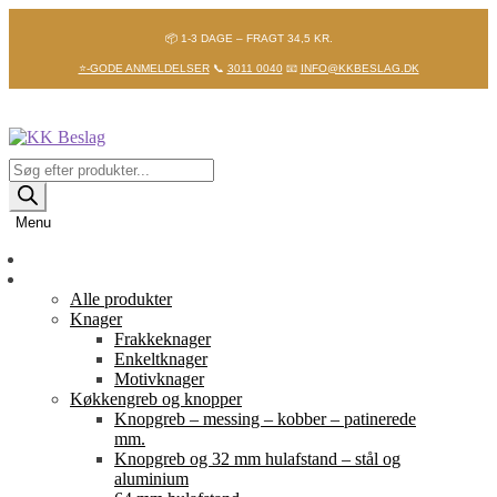
📦 1-3 DAGE – FRAGT 34,5 KR.
⭐-GODE ANMELDELSER
📞
3011 0040
📧
INFO@KKBESLAG.DK
Spring
Spring
til
til
navigation
indhold
Products
search
Menu
Forside
Shop
Alle produkter
Knager
Frakkeknager
Enkeltknager
Motivknager
Køkkengreb og knopper
Knopgreb – messing – kobber – patinerede
mm.
Knopgreb og 32 mm hulafstand – stål og
aluminium