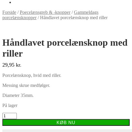
Forside
/
Poecelænsgreb & -knopper
/
Gammeldags
porcelænsknopper
/
Håndlavet porcelænsknop med riller
Håndlavet porcelænsknop med
riller
29,95
kr.
Porcelænsknop, hvid med riller.
Messing skrue medfølger.
Diameter 35mm.
På lager
Håndlavet
porcelænsknop
KØB NU
med
riller