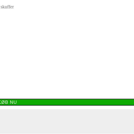
skuffer
KØB NU