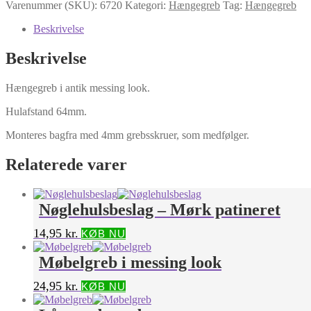
Varenummer (SKU):
6720
Kategori:
Hængegreb
Tag:
Hængegreb
Beskrivelse
Beskrivelse
Hængegreb i antik messing look.
Hulafstand 64mm.
Monteres bagfra med 4mm grebsskruer, som medfølger.
Relaterede varer
Nøglehulsbeslag – Mørk patineret
14,95
kr.
KØB NU
Møbelgreb i messing look
24,95
kr.
KØB NU