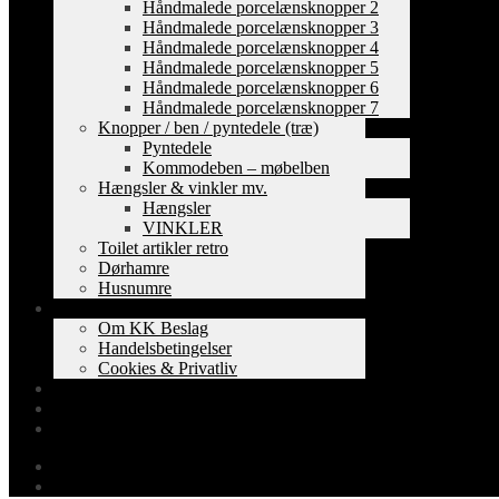
Håndmalede porcelænsknopper 2
Håndmalede porcelænsknopper 3
Håndmalede porcelænsknopper 4
Håndmalede porcelænsknopper 5
Håndmalede porcelænsknopper 6
Håndmalede porcelænsknopper 7
Knopper / ben / pyntedele (træ)
Pyntedele
Kommodeben – møbelben
Hængsler & vinkler mv.
Hængsler
VINKLER
Toilet artikler retro
Dørhamre
Husnumre
Om os
Om KK Beslag
Handelsbetingelser
Cookies & Privatliv
Erhverv
EAN-fakturering
Min Konto
0,00
kr.
0 varer