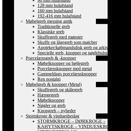
96 mm hulafstand
128 mm hulafstand
160 mm hulafstand
192-416 mm hulafstand
Møbelgreb messing antik
Traditionelle greb
Klassiske greb
Skuffegreb med mønster
Skuffe og lågegreb som matcher
Apoteker/købmandsdisk greb og arkiv skilte
Specielle greb, knopper og nøglehulsplader
Poecelænsgreb & -knopper
Møbelknopper og bøjlegreb
Porcelænsknopper med metal
Gammeldags porcelænsknopper
Ren nostalgi
Møbelgreb & knopper (Metal)
Skuffegreb og skålegreb
Hængegreb
Møbelknopper
Nøgler og greb
Knopgreb – nyheder
Stormkroge & vinduesbeslag
STORMKROGE – DØRKROGE –
KAHYTSKROGE – VINDUESKROGE