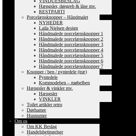
VINDUESBESLAG
Hængsler, dørgreb & låse mv.
RESTPARTI
Porcelænsknopper – Håndmalet
NYHEDER
Laila Nielsen design
Håndmalede porcelænsknopper 1
Håndmalede porcelænsknopper 2
Håndmalede porcelænsknopper 3
Håndmalede porcelænsknopper 4
Håndmalede porcelænsknopper 5
Håndmalede porcelænsknopper 6
Håndmalede porcelænsknopper 7
Knopper / ben / pyntedele (træ)
Pyntedele
Kommodeben – møbelben
Hængsler & vinkler mv.
Hængsler
VINKLER
Toilet artikler retro
Dørhamre
Husnumre
Om os
Om KK Beslag
Handelsbetingelser