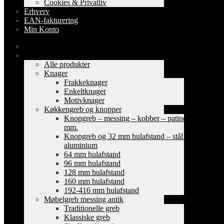
Cookies & Privatliv
Erhverv
EAN-fakturering
Min Konto
Forside
Shop
Alle produkter
Knager
Frakkeknager
Enkeltknager
Motivknager
Køkkengreb og knopper
Knopgreb – messing – kobber – patinerede
mm.
Knopgreb og 32 mm hulafstand – stål og
aluminium
64 mm hulafstand
96 mm hulafstand
128 mm hulafstand
160 mm hulafstand
192-416 mm hulafstand
Møbelgreb messing antik
Traditionelle greb
Klassiske greb