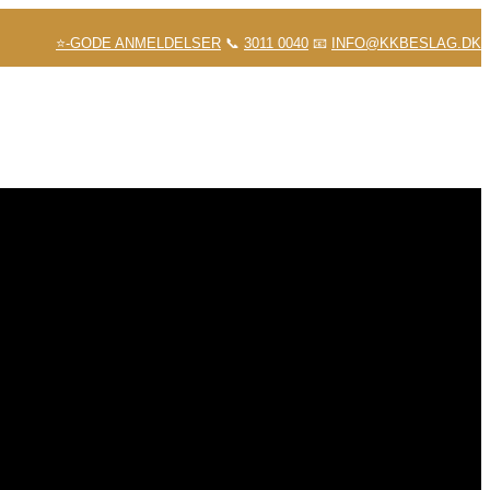
⭐-GODE ANMELDELSER
📞
3011 0040
📧
INFO@KKBESLAG.DK