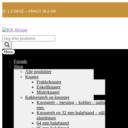
📦 1-3 DAGE – FRAGT 34,5 KR.
Spring
Spring
til
til
navigation
indhold
Products
search
Menu
Forside
Shop
Alle produkter
Knager
Frakkeknager
Enkeltknager
Motivknager
Køkkengreb og knopper
Knopgreb – messing – kobber – patinerede
mm.
Knopgreb og 32 mm hulafstand – stål og
aluminium
64 mm hulafstand