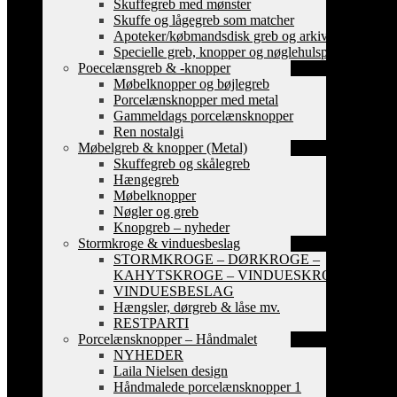
Skuffegreb med mønster
Skuffe og lågegreb som matcher
Apoteker/købmandsdisk greb og arkiv skilte
Specielle greb, knopper og nøglehulsplader
Poecelænsgreb & -knopper
Møbelknopper og bøjlegreb
Porcelænsknopper med metal
Gammeldags porcelænsknopper
Ren nostalgi
Møbelgreb & knopper (Metal)
Skuffegreb og skålegreb
Hængegreb
Møbelknopper
Nøgler og greb
Knopgreb – nyheder
Stormkroge & vinduesbeslag
STORMKROGE – DØRKROGE –
KAHYTSKROGE – VINDUESKROGE
VINDUESBESLAG
Hængsler, dørgreb & låse mv.
RESTPARTI
Porcelænsknopper – Håndmalet
NYHEDER
Laila Nielsen design
Håndmalede porcelænsknopper 1