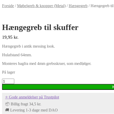
Forside
/
Møbelgreb & knopper (Metal)
/
Hængegreb
/
Hængegreb til 
Hængegreb til skuffer
19,95
kr.
Hængegreb i antik messing look.
Hulafstand 64mm.
Monteres bagfra med 4mm grebsskruer, som medfølger.
På lager
Hængegreb
til
skuffer
antal
⭐ Gode anmeldelser på Trustpilot
📦 Billig fragt 34,5 kr.
🚚 Levering 1-3 dage med DAO