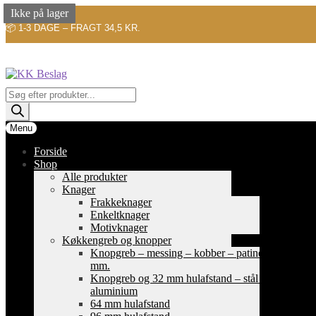
Ikke på lager
Ikke på lager
Ikke på lager
📦 1-3 DAGE – FRAGT 34,5 KR.
Spring
Spring
til
til
navigation
indhold
Products
search
Menu
Forside
Shop
Alle produkter
Knager
Frakkeknager
Enkeltknager
Motivknager
Køkkengreb og knopper
Knopgreb – messing – kobber – patinerede
mm.
Knopgreb og 32 mm hulafstand – stål og
aluminium
64 mm hulafstand