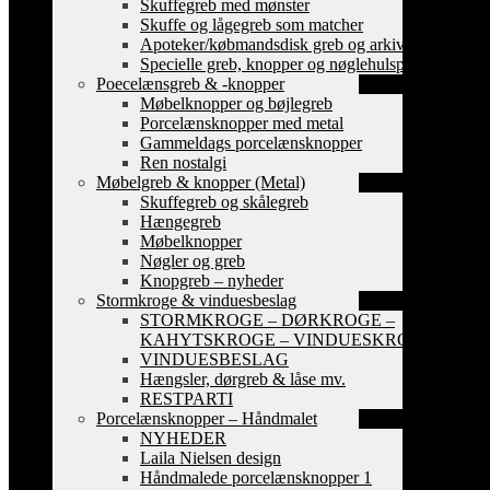
Skuffegreb med mønster
Skuffe og lågegreb som matcher
Apoteker/købmandsdisk greb og arkiv skilte
Specielle greb, knopper og nøglehulsplader
Poecelænsgreb & -knopper
Møbelknopper og bøjlegreb
Porcelænsknopper med metal
Gammeldags porcelænsknopper
Ren nostalgi
Møbelgreb & knopper (Metal)
Skuffegreb og skålegreb
Hængegreb
Møbelknopper
Nøgler og greb
Knopgreb – nyheder
Stormkroge & vinduesbeslag
STORMKROGE – DØRKROGE –
KAHYTSKROGE – VINDUESKROGE
VINDUESBESLAG
Hængsler, dørgreb & låse mv.
RESTPARTI
Porcelænsknopper – Håndmalet
NYHEDER
Laila Nielsen design
Håndmalede porcelænsknopper 1