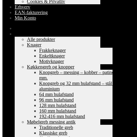
Cookies & Privatliv
Erhverv
EAN-fakturering
Min Konto
Forside
Shop
Alle produkter
Knager
Frakkeknager
Enkeltknager
Motivknager
Køkkengreb og knopper
Knopgreb – messing – kobber – patinerede
mm.
Knopgreb og 32 mm hulafstand – stål og
aluminium
64 mm hulafstand
96 mm hulafstand
128 mm hulafstand
160 mm hulafstand
192-416 mm hulafstand
Møbelgreb messing antik
Traditionelle greb
Klassiske greb