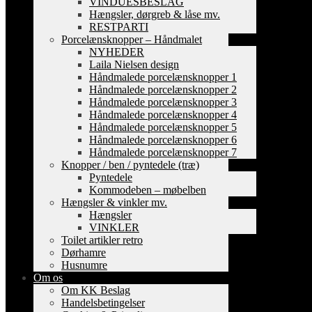
VINDUESBESLAG
Hængsler, dørgreb & låse mv.
RESTPARTI
Porcelænsknopper – Håndmalet
NYHEDER
Laila Nielsen design
Håndmalede porcelænsknopper 1
Håndmalede porcelænsknopper 2
Håndmalede porcelænsknopper 3
Håndmalede porcelænsknopper 4
Håndmalede porcelænsknopper 5
Håndmalede porcelænsknopper 6
Håndmalede porcelænsknopper 7
Knopper / ben / pyntedele (træ)
Pyntedele
Kommodeben – møbelben
Hængsler & vinkler mv.
Hængsler
VINKLER
Toilet artikler retro
Dørhamre
Husnumre
Om os
Om KK Beslag
Handelsbetingelser