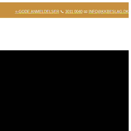
⭐-GODE ANMELDELSER
📞
3011 0040
📧
INFO@KKBESLAG.DK