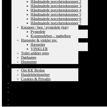
Håndmalede porcelænsknopper 2
Håndmalede porcelænsknopper 3
Håndmalede porcelænsknopper 4
Håndmalede porcelænsknopper 5
Håndmalede porcelænsknopper 6
Håndmalede porcelænsknopper 7
Knopper / ben / pyntedele (træ)
Pyntedele
Kommodeben – møbelben
Hængsler & vinkler mv.
Hængsler
VINKLER
Toilet artikler retro
Dørhamre
Husnumre
Om os
Om KK Beslag
Handelsbetingelser
Cookies & Privatliv
Erhverv
EAN-fakturering
Min Konto
0,00
kr.
0 varer