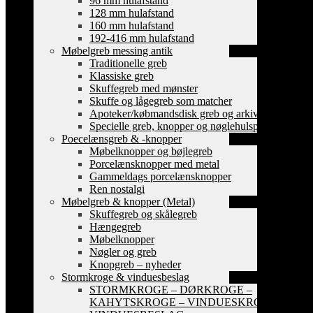
96 mm hulafstand
128 mm hulafstand
160 mm hulafstand
192-416 mm hulafstand
Møbelgreb messing antik
Traditionelle greb
Klassiske greb
Skuffegreb med mønster
Skuffe og lågegreb som matcher
Apoteker/købmandsdisk greb og arkiv skilte
Specielle greb, knopper og nøglehulsplader
Poecelænsgreb & -knopper
Møbelknopper og bøjlegreb
Porcelænsknopper med metal
Gammeldags porcelænsknopper
Ren nostalgi
Møbelgreb & knopper (Metal)
Skuffegreb og skålegreb
Hængegreb
Møbelknopper
Nøgler og greb
Knopgreb – nyheder
Stormkroge & vinduesbeslag
STORMKROGE – DØRKROGE –
KAHYTSKROGE – VINDUESKROGE