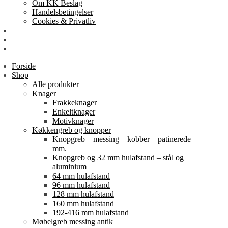
Om KK Beslag
Handelsbetingelser
Cookies & Privatliv
Erhverv
EAN-fakturering
Min Konto
Forside
Shop
Alle produkter
Knager
Frakkeknager
Enkeltknager
Motivknager
Køkkengreb og knopper
Knopgreb – messing – kobber – patinerede
mm.
Knopgreb og 32 mm hulafstand – stål og
aluminium
64 mm hulafstand
96 mm hulafstand
128 mm hulafstand
160 mm hulafstand
192-416 mm hulafstand
Møbelgreb messing antik