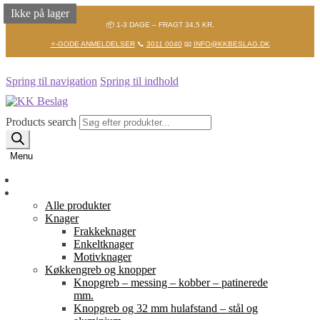
Ikke på lager
Ikke på lager
Ikke på lager
📦 1-3 DAGE – FRAGT 34,5 KR.
⭐-GODE ANMELDELSER
📞
3011 0040
📧
INFO@KKBESLAG.DK
Spring til navigation
Spring til indhold
Products search
Menu
Forside
Shop
Alle produkter
Knager
Frakkeknager
Enkeltknager
Motivknager
Køkkengreb og knopper
Knopgreb – messing – kobber – patinerede
mm.
Knopgreb og 32 mm hulafstand – stål og