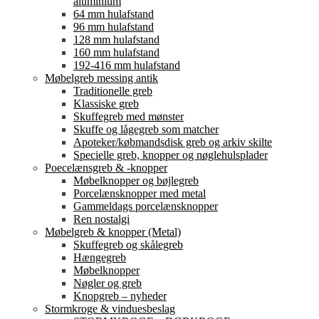
aluminium
64 mm hulafstand
96 mm hulafstand
128 mm hulafstand
160 mm hulafstand
192-416 mm hulafstand
Møbelgreb messing antik
Traditionelle greb
Klassiske greb
Skuffegreb med mønster
Skuffe og lågegreb som matcher
Apoteker/købmandsdisk greb og arkiv skilte
Specielle greb, knopper og nøglehulsplader
Poecelænsgreb & -knopper
Møbelknopper og bøjlegreb
Porcelænsknopper med metal
Gammeldags porcelænsknopper
Ren nostalgi
Møbelgreb & knopper (Metal)
Skuffegreb og skålegreb
Hængegreb
Møbelknopper
Nøgler og greb
Knopgreb – nyheder
Stormkroge & vinduesbeslag