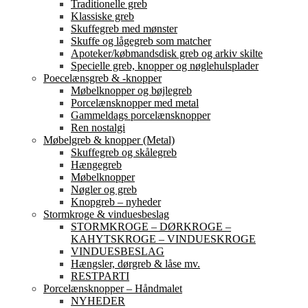
Traditionelle greb
Klassiske greb
Skuffegreb med mønster
Skuffe og lågegreb som matcher
Apoteker/købmandsdisk greb og arkiv skilte
Specielle greb, knopper og nøglehulsplader
Poecelænsgreb & -knopper
Møbelknopper og bøjlegreb
Porcelænsknopper med metal
Gammeldags porcelænsknopper
Ren nostalgi
Møbelgreb & knopper (Metal)
Skuffegreb og skålegreb
Hængegreb
Møbelknopper
Nøgler og greb
Knopgreb – nyheder
Stormkroge & vinduesbeslag
STORMKROGE – DØRKROGE –
KAHYTSKROGE – VINDUESKROGE
VINDUESBESLAG
Hængsler, dørgreb & låse mv.
RESTPARTI
Porcelænsknopper – Håndmalet
NYHEDER