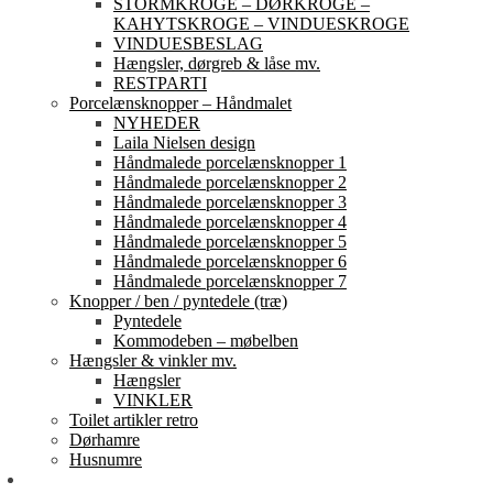
STORMKROGE – DØRKROGE –
KAHYTSKROGE – VINDUESKROGE
VINDUESBESLAG
Hængsler, dørgreb & låse mv.
RESTPARTI
Porcelænsknopper – Håndmalet
NYHEDER
Laila Nielsen design
Håndmalede porcelænsknopper 1
Håndmalede porcelænsknopper 2
Håndmalede porcelænsknopper 3
Håndmalede porcelænsknopper 4
Håndmalede porcelænsknopper 5
Håndmalede porcelænsknopper 6
Håndmalede porcelænsknopper 7
Knopper / ben / pyntedele (træ)
Pyntedele
Kommodeben – møbelben
Hængsler & vinkler mv.
Hængsler
VINKLER
Toilet artikler retro
Dørhamre
Husnumre
Om os