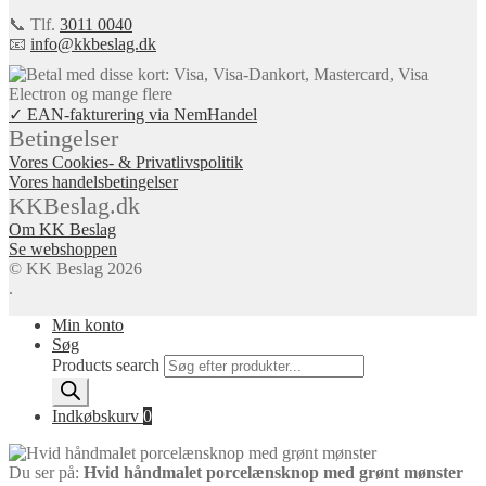
📞 Tlf.
3011 0040
📧
info@kkbeslag.dk
✓ EAN-fakturering via NemHandel
Betingelser
Vores Cookies- & Privatlivspolitik
Vores handelsbetingelser
KKBeslag.dk
Om KK Beslag
Se webshoppen
© KK Beslag 2026
.
Min konto
Søg
Products search
Indkøbskurv
0
Du ser på:
Hvid håndmalet porcelænsknop med grønt mønster