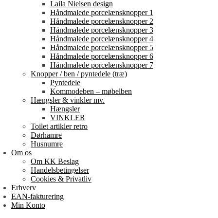
Laila Nielsen design
Håndmalede porcelænsknopper 1
Håndmalede porcelænsknopper 2
Håndmalede porcelænsknopper 3
Håndmalede porcelænsknopper 4
Håndmalede porcelænsknopper 5
Håndmalede porcelænsknopper 6
Håndmalede porcelænsknopper 7
Knopper / ben / pyntedele (træ)
Pyntedele
Kommodeben – møbelben
Hængsler & vinkler mv.
Hængsler
VINKLER
Toilet artikler retro
Dørhamre
Husnumre
Om os
Om KK Beslag
Handelsbetingelser
Cookies & Privatliv
Erhverv
EAN-fakturering
Min Konto