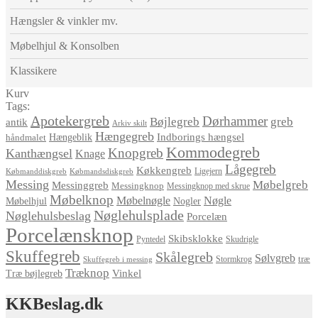
Hængsler & vinkler mv.
Møbelhjul & Konsolben
Klassikere
Kurv
Tags:
Apotekergreb
Dørhammer
Bøjlegreb
greb
antik
Arkiv skilt
Hængegreb
Indborings hængsel
håndmalet
Hængeblik
Kommodegreb
Knopgreb
Kanthængsel
Knage
Lågegreb
Køkkengreb
Ligejern
Købmanddiskgreb
Købmandsdiskgreb
Messing
Møbelgreb
Messinggreb
Messingknop
Messingknop med skrue
Møbelknop
Møbelnøgle
Nøgle
Møbelhjul
Nogler
Nøglehulsplade
Nøglehulsbeslag
Porcelæn
Porcelænsknop
Skibsklokke
Pyntedel
Skudrigle
Skuffegreb
Skålegreb
Sølvgreb
træ
Stormkrog
Skuffegreb i messing
Træknop
Vinkel
Træ bøjlegreb
KKBeslag.dk