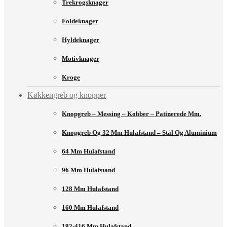
Trekrogsknager
Foldeknager
Hyldeknager
Motivknager
Kroge
Køkkengreb og knopper
Knopgreb – Messing – Kobber – Patinerede Mm.
Knopgreb Og 32 Mm Hulafstand – Stål Og Aluminium
64 Mm Hulafstand
96 Mm Hulafstand
128 Mm Hulafstand
160 Mm Hulafstand
192-416 Mm Hulafstand