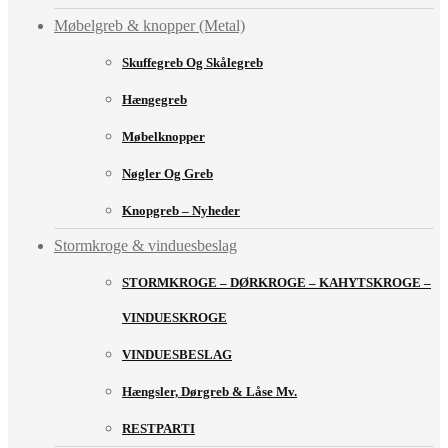
Møbelgreb & knopper (Metal)
Skuffegreb Og Skålegreb
Hængegreb
Møbelknopper
Nøgler Og Greb
Knopgreb – Nyheder
Stormkroge & vinduesbeslag
STORMKROGE – DØRKROGE – KAHYTSKROGE –
VINDUESKROGE
VINDUESBESLAG
Hængsler, Dørgreb & Låse Mv.
RESTPARTI