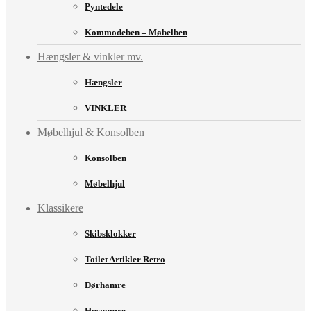
Pyntedele
Kommodeben – Møbelben
Hængsler & vinkler mv.
Hængsler
VINKLER
Møbelhjul & Konsolben
Konsolben
Møbelhjul
Klassikere
Skibsklokker
Toilet Artikler Retro
Dørhamre
Husnumre