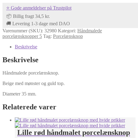
porcelænsknop
⭐ Gode anmeldelser på Trustpilot
med
mønster
📦 Billig fragt 34,5 kr.
antal
🚚 Levering 1-3 dage med DAO
Varenummer (SKU):
32980
Kategori:
Håndmalede
porcelænsknopper 5
Tag:
Porcelænsknop
Beskrivelse
Beskrivelse
Håndmalede porcelænsknop.
Beige med mønster og guld top.
Diameter 35 mm.
Relaterede varer
Lille rød håndmalet porcelænsknop