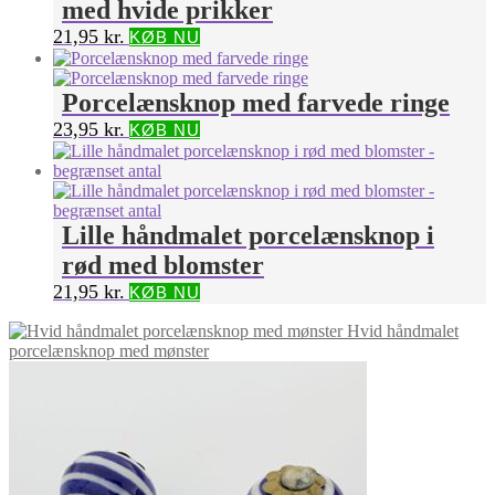
med hvide prikker
21,95
kr.
KØB NU
Porcelænsknop med farvede ringe
23,95
kr.
KØB NU
Lille håndmalet porcelænsknop i
rød med blomster
21,95
kr.
KØB NU
Hvid håndmalet
porcelænsknop med mønster