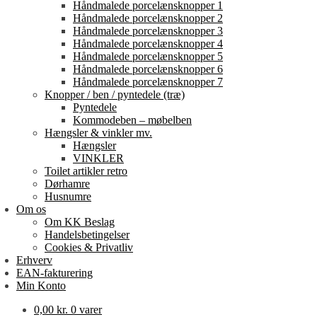
Håndmalede porcelænsknopper 1
Håndmalede porcelænsknopper 2
Håndmalede porcelænsknopper 3
Håndmalede porcelænsknopper 4
Håndmalede porcelænsknopper 5
Håndmalede porcelænsknopper 6
Håndmalede porcelænsknopper 7
Knopper / ben / pyntedele (træ)
Pyntedele
Kommodeben – møbelben
Hængsler & vinkler mv.
Hængsler
VINKLER
Toilet artikler retro
Dørhamre
Husnumre
Om os
Om KK Beslag
Handelsbetingelser
Cookies & Privatliv
Erhverv
EAN-fakturering
Min Konto
0,00
kr.
0 varer