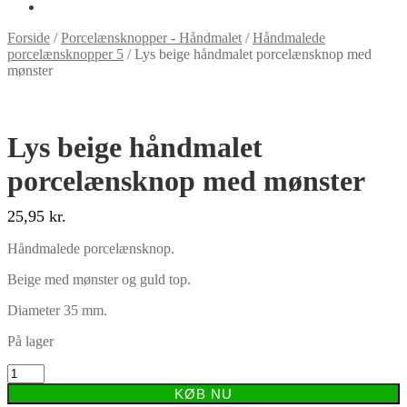
Forside
/
Porcelænsknopper - Håndmalet
/
Håndmalede
porcelænsknopper 5
/
Lys beige håndmalet porcelænsknop med
mønster
Lys beige håndmalet
porcelænsknop med mønster
25,95
kr.
Håndmalede porcelænsknop.
Beige med mønster og guld top.
Diameter 35 mm.
På lager
Lys
beige
KØB NU
håndmalet