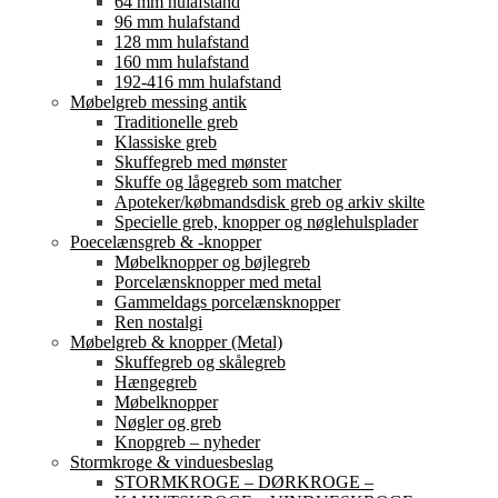
64 mm hulafstand
96 mm hulafstand
128 mm hulafstand
160 mm hulafstand
192-416 mm hulafstand
Møbelgreb messing antik
Traditionelle greb
Klassiske greb
Skuffegreb med mønster
Skuffe og lågegreb som matcher
Apoteker/købmandsdisk greb og arkiv skilte
Specielle greb, knopper og nøglehulsplader
Poecelænsgreb & -knopper
Møbelknopper og bøjlegreb
Porcelænsknopper med metal
Gammeldags porcelænsknopper
Ren nostalgi
Møbelgreb & knopper (Metal)
Skuffegreb og skålegreb
Hængegreb
Møbelknopper
Nøgler og greb
Knopgreb – nyheder
Stormkroge & vinduesbeslag
STORMKROGE – DØRKROGE –