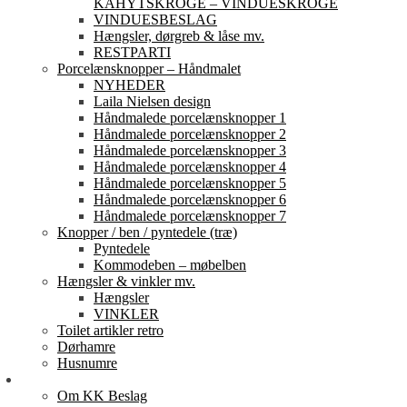
KAHYTSKROGE – VINDUESKROGE
VINDUESBESLAG
Hængsler, dørgreb & låse mv.
RESTPARTI
Porcelænsknopper – Håndmalet
NYHEDER
Laila Nielsen design
Håndmalede porcelænsknopper 1
Håndmalede porcelænsknopper 2
Håndmalede porcelænsknopper 3
Håndmalede porcelænsknopper 4
Håndmalede porcelænsknopper 5
Håndmalede porcelænsknopper 6
Håndmalede porcelænsknopper 7
Knopper / ben / pyntedele (træ)
Pyntedele
Kommodeben – møbelben
Hængsler & vinkler mv.
Hængsler
VINKLER
Toilet artikler retro
Dørhamre
Husnumre
Om os
Om KK Beslag