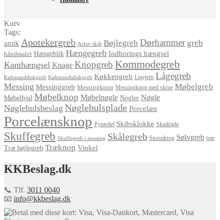
Kurv
Tags:
Apotekergreb
Dørhammer
Bøjlegreb
greb
antik
Arkiv skilt
Hængegreb
Indborings hængsel
håndmalet
Hængeblik
Kommodegreb
Knopgreb
Kanthængsel
Knage
Lågegreb
Køkkengreb
Ligejern
Købmanddiskgreb
Købmandsdiskgreb
Messing
Møbelgreb
Messinggreb
Messingknop
Messingknop med skrue
Møbelknop
Møbelnøgle
Nøgle
Møbelhjul
Nogler
Nøglehulsplade
Nøglehulsbeslag
Porcelæn
Porcelænsknop
Skibsklokke
Pyntedel
Skudrigle
Skuffegreb
Skålegreb
Sølvgreb
træ
Stormkrog
Skuffegreb i messing
Træknop
Vinkel
Træ bøjlegreb
KKBeslag.dk
📞 Tlf.
3011 0040
📧
info@kkbeslag.dk