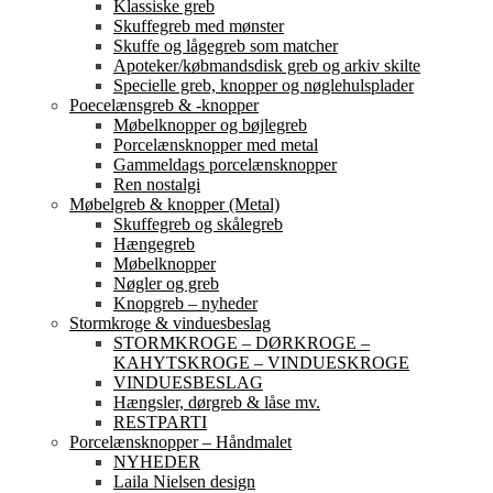
Klassiske greb
Skuffegreb med mønster
Skuffe og lågegreb som matcher
Apoteker/købmandsdisk greb og arkiv skilte
Specielle greb, knopper og nøglehulsplader
Poecelænsgreb & -knopper
Møbelknopper og bøjlegreb
Porcelænsknopper med metal
Gammeldags porcelænsknopper
Ren nostalgi
Møbelgreb & knopper (Metal)
Skuffegreb og skålegreb
Hængegreb
Møbelknopper
Nøgler og greb
Knopgreb – nyheder
Stormkroge & vinduesbeslag
STORMKROGE – DØRKROGE –
KAHYTSKROGE – VINDUESKROGE
VINDUESBESLAG
Hængsler, dørgreb & låse mv.
RESTPARTI
Porcelænsknopper – Håndmalet
NYHEDER
Laila Nielsen design