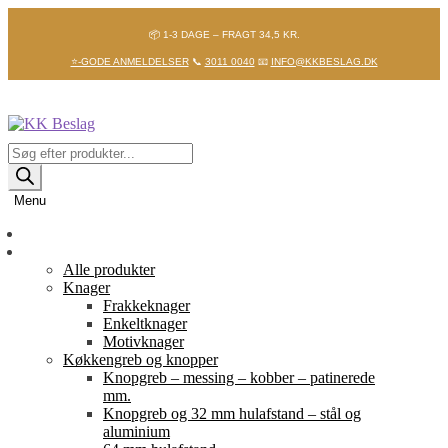
📦 1-3 DAGE – FRAGT 34,5 KR.
⭐-GODE ANMELDELSER
📞
3011 0040
📧
INFO@KKBESLAG.DK
Spring
Spring
til
til
navigation
indhold
Products
search
Menu
Forside
Shop
Alle produkter
Knager
Frakkeknager
Enkeltknager
Motivknager
Køkkengreb og knopper
Knopgreb – messing – kobber – patinerede
mm.
Knopgreb og 32 mm hulafstand – stål og
aluminium