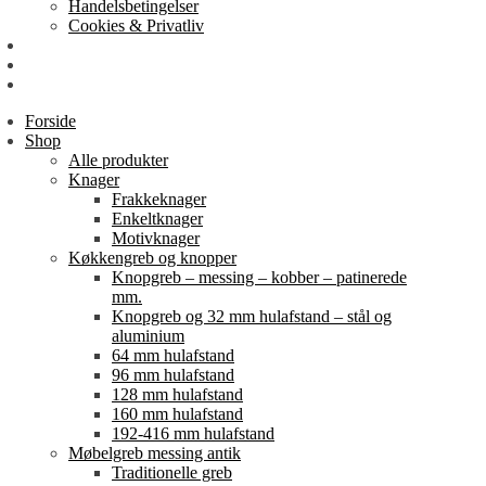
Handelsbetingelser
Cookies & Privatliv
Erhverv
EAN-fakturering
Min Konto
Forside
Shop
Alle produkter
Knager
Frakkeknager
Enkeltknager
Motivknager
Køkkengreb og knopper
Knopgreb – messing – kobber – patinerede
mm.
Knopgreb og 32 mm hulafstand – stål og
aluminium
64 mm hulafstand
96 mm hulafstand
128 mm hulafstand
160 mm hulafstand
192-416 mm hulafstand
Møbelgreb messing antik
Traditionelle greb