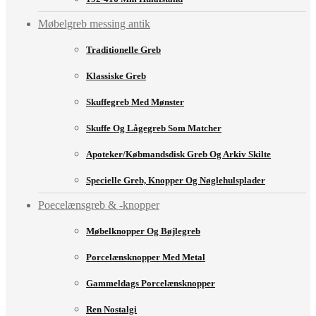
Møbelgreb messing antik
Traditionelle Greb
Klassiske Greb
Skuffegreb Med Mønster
Skuffe Og Lågegreb Som Matcher
Apoteker/købmandsdisk Greb Og Arkiv Skilte
Specielle Greb, Knopper Og Nøglehulsplader
Poecelænsgreb & -knopper
Møbelknopper Og Bøjlegreb
Porcelænsknopper Med Metal
Gammeldags Porcelænsknopper
Ren Nostalgi