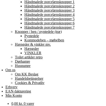
Håndmalede porcelænsknopper 1
Håndmalede porcelænsknopper 2
Håndmalede porcelænsknopper 3
Håndmalede porcelænsknopper 4
Håndmalede porcelænsknopper 5
Håndmalede porcelænsknopper 6
Håndmalede porcelænsknopper 7
Knopper / ben / pyntedele (træ)
Pyntedele
Kommodeben – møbelben
Hængsler & vinkler mv.
Hængsler
VINKLER
Toilet artikler retro
Dørhamre
Husnumre
Om os
Om KK Beslag
Handelsbetingelser
Cookies & Privatliv
Erhverv
EAN-fakturering
Min Konto
0,00
kr.
0 varer