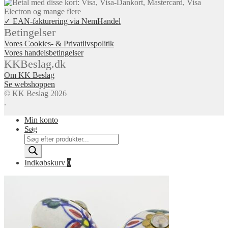
✓ EAN-fakturering via NemHandel
Betingelser
Vores Cookies- & Privatlivspolitik
Vores handelsbetingelser
KKBeslag.dk
Om KK Beslag
Se webshoppen
© KK Beslag 2026
.
Min konto
Søg
Products
search
Indkøbskurv
0