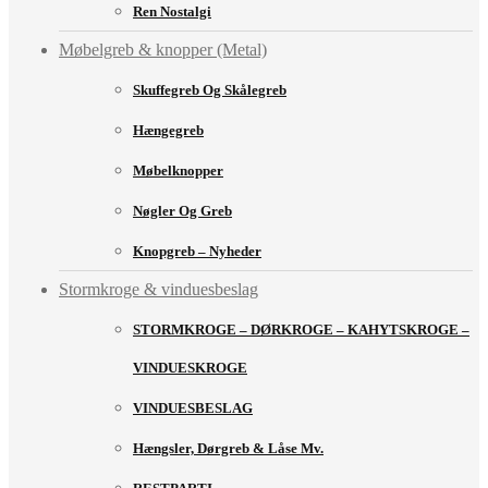
Ren Nostalgi
Møbelgreb & knopper (Metal)
Skuffegreb Og Skålegreb
Hængegreb
Møbelknopper
Nøgler Og Greb
Knopgreb – Nyheder
Stormkroge & vinduesbeslag
STORMKROGE – DØRKROGE – KAHYTSKROGE –
VINDUESKROGE
VINDUESBESLAG
Hængsler, Dørgreb & Låse Mv.