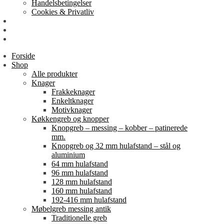
Handelsbetingelser
Cookies & Privatliv
Erhverv
EAN-fakturering
Min Konto
Forside
Shop
Alle produkter
Knager
Frakkeknager
Enkeltknager
Motivknager
Køkkengreb og knopper
Knopgreb – messing – kobber – patinerede
mm.
Knopgreb og 32 mm hulafstand – stål og
aluminium
64 mm hulafstand
96 mm hulafstand
128 mm hulafstand
160 mm hulafstand
192-416 mm hulafstand
Møbelgreb messing antik
Traditionelle greb