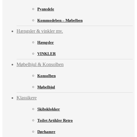
Pyntedele
Kommodeben – Møbelben
Hængsler & vinkler mv.
Hængsler
VINKLER
Møbelhjul & Konsolben
Konsolben
Møbelhjul
Klassikere
Skibsklokker
Toilet Artikler Retro
Dørhamre