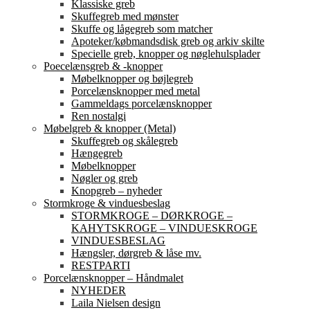
Klassiske greb
Skuffegreb med mønster
Skuffe og lågegreb som matcher
Apoteker/købmandsdisk greb og arkiv skilte
Specielle greb, knopper og nøglehulsplader
Poecelænsgreb & -knopper
Møbelknopper og bøjlegreb
Porcelænsknopper med metal
Gammeldags porcelænsknopper
Ren nostalgi
Møbelgreb & knopper (Metal)
Skuffegreb og skålegreb
Hængegreb
Møbelknopper
Nøgler og greb
Knopgreb – nyheder
Stormkroge & vinduesbeslag
STORMKROGE – DØRKROGE –
KAHYTSKROGE – VINDUESKROGE
VINDUESBESLAG
Hængsler, dørgreb & låse mv.
RESTPARTI
Porcelænsknopper – Håndmalet
NYHEDER
Laila Nielsen design