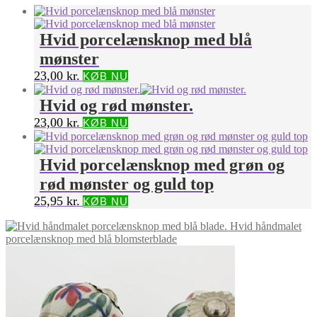
Hvid porcelænsknop med blå
mønster
23,00
kr.
KØB NU
Hvid og rød mønster.
23,00
kr.
KØB NU
Hvid porcelænsknop med grøn og
rød mønster og guld top
25,95
kr.
KØB NU
Hvid håndmalet
porcelænsknop med blå blomsterblade