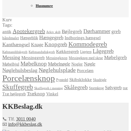
Husnumre
Kurv
Tags:
Apotekergreb
Dørhammer
Bøjlegreb
greb
antik
Arkiv skilt
Hængegreb
Indborings hængsel
håndmalet
Hængeblik
Kommodegreb
Knopgreb
Kanthængsel
Knage
Lågegreb
Køkkengreb
Ligejern
Købmanddiskgreb
Købmandsdiskgreb
Messing
Møbelgreb
Messinggreb
Messingknop
Messingknop med skrue
Møbelknop
Møbelnøgle
Nøgle
Møbelhjul
Nogler
Nøglehulsplade
Nøglehulsbeslag
Porcelæn
Porcelænsknop
Skibsklokke
Pyntedel
Skudrigle
Skuffegreb
Skålegreb
Sølvgreb
træ
Stormkrog
Skuffegreb i messing
Træknop
Vinkel
Træ bøjlegreb
KKBeslag.dk
📞 Tlf.
3011 0040
📧
info@kkbeslag.dk