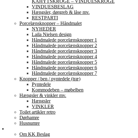
KAHYTSKROGE – VINDUESKROGE
VINDUESBESLAG
Hængsler, dørgreb & låse mv.
RESTPARTI
Porcelænsknopper – Håndmalet
NYHEDER
Laila Nielsen design
Håndmalede porcelænsknopper 1
Håndmalede porcelænsknopper 2
Håndmalede porcelænsknopper 3
Håndmalede porcelænsknopper 4
Håndmalede porcelænsknopper 5
Håndmalede porcelænsknopper 6
Håndmalede porcelænsknopper 7
Knopper / ben / pyntedele (træ)
Pyntedele
Kommodeben – møbelben
Hængsler & vinkler mv.
Hængsler
VINKLER
Toilet artikler retro
Dørhamre
Husnumre
Om os
Om KK Beslag