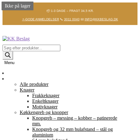
Ikke på lager
Ikke på lager
📦 1-3 DAGE – FRAGT 34,5 KR.
⭐-GODE ANMELDELSER
📞
3011 0040
📧
INFO@KKBESLAG.DK
Spring
Spring
til
til
navigation
indhold
Products
search
Menu
Forside
Shop
Alle produkter
Knager
Frakkeknager
Enkeltknager
Motivknager
Køkkengreb og knopper
Knopgreb – messing – kobber – patinerede
mm.
Knopgreb og 32 mm hulafstand – stål og
aluminium