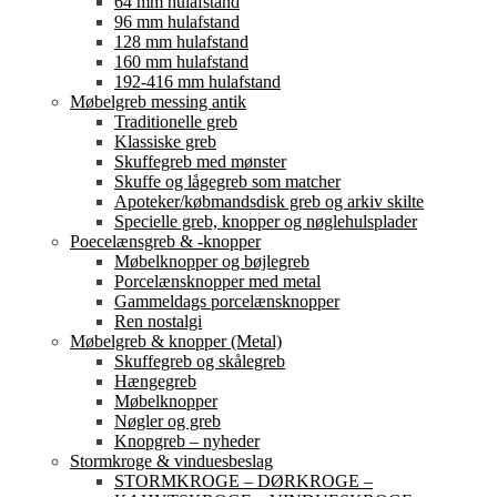
64 mm hulafstand
96 mm hulafstand
128 mm hulafstand
160 mm hulafstand
192-416 mm hulafstand
Møbelgreb messing antik
Traditionelle greb
Klassiske greb
Skuffegreb med mønster
Skuffe og lågegreb som matcher
Apoteker/købmandsdisk greb og arkiv skilte
Specielle greb, knopper og nøglehulsplader
Poecelænsgreb & -knopper
Møbelknopper og bøjlegreb
Porcelænsknopper med metal
Gammeldags porcelænsknopper
Ren nostalgi
Møbelgreb & knopper (Metal)
Skuffegreb og skålegreb
Hængegreb
Møbelknopper
Nøgler og greb
Knopgreb – nyheder
Stormkroge & vinduesbeslag
STORMKROGE – DØRKROGE –