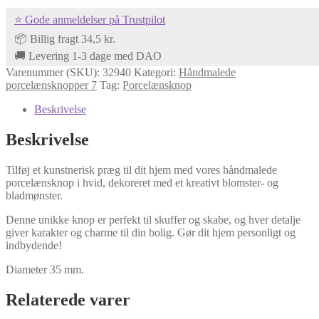
kreativ
⭐ Gode anmeldelser på Trustpilot
blomster
mønster
📦 Billig fragt 34,5 kr.
antal
🚚 Levering 1-3 dage med DAO
Varenummer (SKU):
32940
Kategori:
Håndmalede
porcelænsknopper 7
Tag:
Porcelænsknop
Beskrivelse
Beskrivelse
Tilføj et kunstnerisk præg til dit hjem med vores håndmalede
porcelænsknop i hvid, dekoreret med et kreativt blomster- og
bladmønster.
Denne unikke knop er perfekt til skuffer og skabe, og hver detalje
giver karakter og charme til din bolig. Gør dit hjem personligt og
indbydende!
Diameter 35 mm.
Relaterede varer