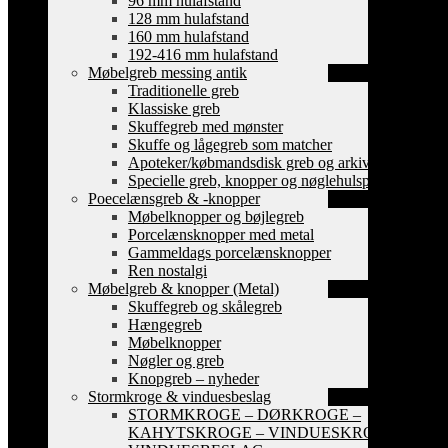
96 mm hulafstand
128 mm hulafstand
160 mm hulafstand
192-416 mm hulafstand
Møbelgreb messing antik
Traditionelle greb
Klassiske greb
Skuffegreb med mønster
Skuffe og lågegreb som matcher
Apoteker/købmandsdisk greb og arkiv skilte
Specielle greb, knopper og nøglehulsplader
Poecelænsgreb & -knopper
Møbelknopper og bøjlegreb
Porcelænsknopper med metal
Gammeldags porcelænsknopper
Ren nostalgi
Møbelgreb & knopper (Metal)
Skuffegreb og skålegreb
Hængegreb
Møbelknopper
Nøgler og greb
Knopgreb – nyheder
Stormkroge & vinduesbeslag
STORMKROGE – DØRKROGE –
KAHYTSKROGE – VINDUESKROGE