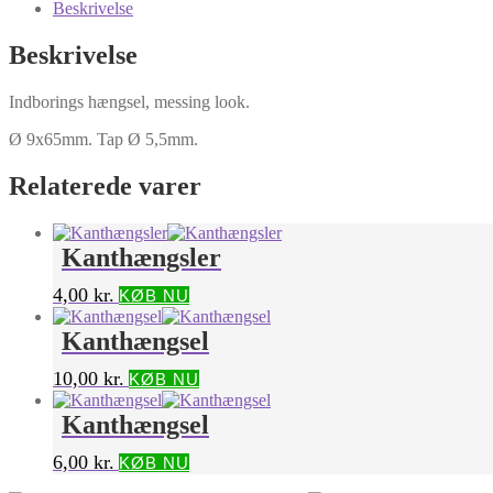
Beskrivelse
Beskrivelse
Indborings hængsel, messing look.
Ø 9x65mm. Tap Ø 5,5mm.
Relaterede varer
Kanthængsler
4,00
kr.
KØB NU
Kanthængsel
10,00
kr.
KØB NU
Kanthængsel
6,00
kr.
KØB NU