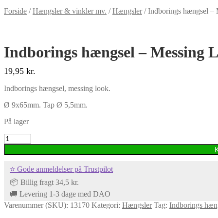
Forside
/
Hængsler & vinkler mv.
/
Hængsler
/
Indborings hængsel –
Indborings hængsel – Messing 
19,95
kr.
Indborings hængsel, messing look.
Ø 9x65mm. Tap Ø 5,5mm.
På lager
Indborings
hængsel
-
Messing
⭐ Gode anmeldelser på Trustpilot
Look
antal
📦 Billig fragt 34,5 kr.
🚚 Levering 1-3 dage med DAO
Varenummer (SKU):
13170
Kategori:
Hængsler
Tag:
Indborings hæn