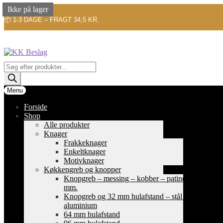
Ikke på lager
Ikke på lager
Ikke på lager
📦 1-3 DAGE – FRAGT 34,5 KR.
Spring
Spring
til
til
navigation
indhold
Products
search
Menu
Forside
Shop
Alle produkter
Knager
Frakkeknager
Enkeltknager
Motivknager
Køkkengreb og knopper
Knopgreb – messing – kobber – patinerede
mm.
Knopgreb og 32 mm hulafstand – stål og
aluminium
64 mm hulafstand