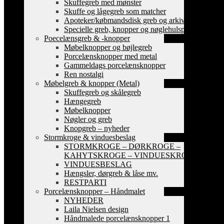
Skuffegreb med mønster
Skuffe og lågegreb som matcher
Apoteker/købmandsdisk greb og arkiv skilte
Specielle greb, knopper og nøglehulsplader
Poecelænsgreb & -knopper
Møbelknopper og bøjlegreb
Porcelænsknopper med metal
Gammeldags porcelænsknopper
Ren nostalgi
Møbelgreb & knopper (Metal)
Skuffegreb og skålegreb
Hængegreb
Møbelknopper
Nøgler og greb
Knopgreb – nyheder
Stormkroge & vinduesbeslag
STORMKROGE – DØRKROGE –
KAHYTSKROGE – VINDUESKROGE
VINDUESBESLAG
Hængsler, dørgreb & låse mv.
RESTPARTI
Porcelænsknopper – Håndmalet
NYHEDER
Laila Nielsen design
Håndmalede porcelænsknopper 1