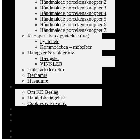
Håndmalede porcelænsknopper 2
Håndmalede porcelænsknopper 3
Håndmalede porcelænsknopper 4
Håndmalede porcelænsknopper 5
Håndmalede porcelænsknopper 6
Håndmalede porcelænsknopper 7
Knopper / ben / pyntedele (træ)
Pyntedele
Kommodeben – møbelben
Hængsler & vinkler mv.
Hængsler
VINKLER
Toilet artikler retro
Dørhamre
Husnumre
Om os
Om KK Beslag
Handelsbetingelser
Cookies & Privatliv
Erhverv
EAN-fakturering
Min Konto
0,00
kr.
0 varer