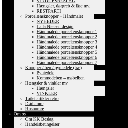
VINDUESBESLAG
Hængsler, dørgreb & låse mv.
RESTPARTI
Porcelænsknopper – Håndmalet
NYHEDER
Laila Nielsen design
Håndmalede porcelænsknopper 1
Håndmalede porcelænsknopper 2
Håndmalede porcelænsknopper 3
Håndmalede porcelænsknopper 4
Håndmalede porcelænsknopper 5
Håndmalede porcelænsknopper 6
Håndmalede porcelænsknopper 7
Knopper / ben / pyntedele (træ)
Pyntedele
Kommodeben – møbelben
Hængsler & vinkler mv.
Hængsler
VINKLER
Toilet artikler retro
Dørhamre
Husnumre
Om os
Om KK Beslag
Handelsbetingelser