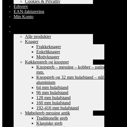
Cookies & Privatliv
Erhverv
EAN-fakturering
Min Konto
Forside
Shop
Alle produkter
Knager
Frakkeknager
Enkeltknager
Motivknager
Køkkengreb og knopper
Knopgreb – messing – kobber – patinerede
mm.
Knopgreb og 32 mm hulafstand – stål og
aluminium
64 mm hulafstand
96 mm hulafstand
128 mm hulafstand
160 mm hulafstand
192-416 mm hulafstand
Møbelgreb messing antik
Traditionelle greb
Klassiske greb