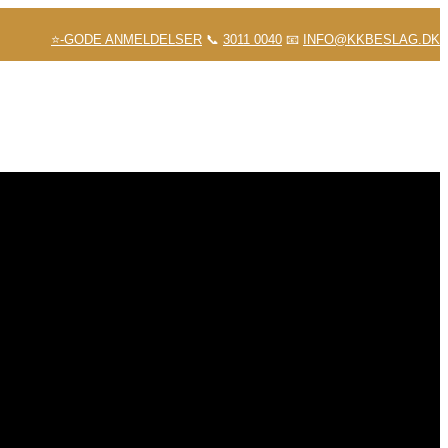
⭐-GODE ANMELDELSER
📞
3011 0040
📧
INFO@KKBESLAG.DK