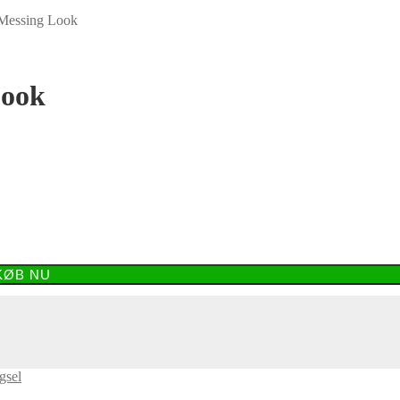
 Messing Look
Look
KØB NU
gsel