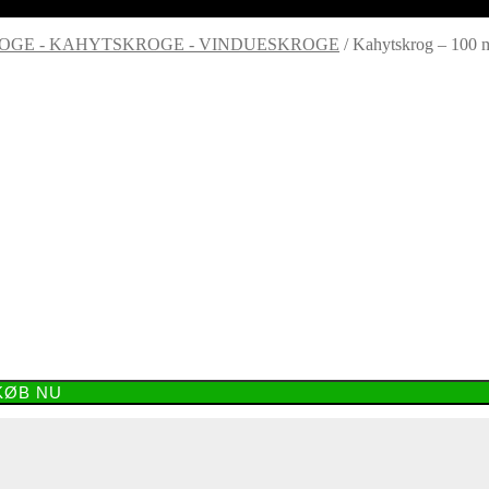
OGE - KAHYTSKROGE - VINDUESKROGE
/
Kahytskrog – 100
KØB NU