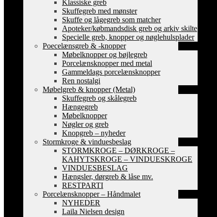
Klassiske greb
Skuffegreb med mønster
Skuffe og lågegreb som matcher
Apoteker/købmandsdisk greb og arkiv skilte
Specielle greb, knopper og nøglehulsplader
Poecelænsgreb & -knopper
Møbelknopper og bøjlegreb
Porcelænsknopper med metal
Gammeldags porcelænsknopper
Ren nostalgi
Møbelgreb & knopper (Metal)
Skuffegreb og skålegreb
Hængegreb
Møbelknopper
Nøgler og greb
Knopgreb – nyheder
Stormkroge & vinduesbeslag
STORMKROGE – DØRKROGE –
KAHYTSKROGE – VINDUESKROGE
VINDUESBESLAG
Hængsler, dørgreb & låse mv.
RESTPARTI
Porcelænsknopper – Håndmalet
NYHEDER
Laila Nielsen design