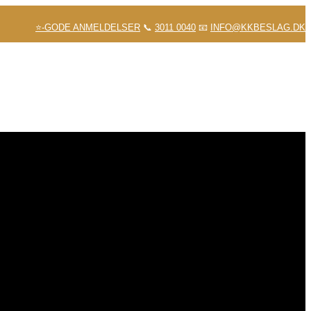
⭐-GODE ANMELDELSER
📞
3011 0040
📧
INFO@KKBESLAG.DK