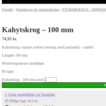
Forside
/
Stormkroge & vinduesbeslag
/
STORMKROGE - DØRKR
Kahytskrog – 100 mm
74,95
kr.
Kahytskrog i massiv poleret messing med kardanled – raslefri.
Længde 100 mm.
Monteringsskruer medfølger.
På lager
Kahytskrog - 100 mm antal
⭐ Gode anmeldelser på Trustpilot
📦 Billig fragt 34,5 kr.