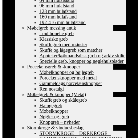
64 mm hulafstand
96 mm hulafstand
128 mm hulafstand
160 mm hulafstand
192-416 mm hulafstand
Møbelgreb messing antik
Traditionelle greb
Klassiske greb
Skuffegreb med mønster
Skuffe og lågegreb som matcher
Apoteker/købmandsdisk greb og arkiv skilte
Specielle greb, knopper og nøglehulsplader
Poecelænsgreb & -knopper
Møbelknopper og bøjlegreb
Porcelænsknopper med metal
Gammeldags porcelænsknopper
Ren nostalgi
Møbelgreb & knopper (Metal)
Skuffegreb og skålegreb
Hængegreb
Møbelknopper
Nøgler og greb
Knopgreb – nyheder
Stormkroge & vinduesbeslag
STORMKROGE – DØRKROGE –