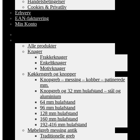
Handelsbetingelser
Cookies & Privatliv
Erhverv
EAN-fakturering
Min Konto
Forside
Shop
Alle produkter
Knager
Frakkeknager
Enkeltknager
Motivknager
Køkkengreb og knopper
Knopgreb – messing – kobber – patinerede
mm.
Knopgreb og 32 mm hulafstand – stål og
aluminium
64 mm hulafstand
96 mm hulafstand
128 mm hulafstand
160 mm hulafstand
192-416 mm hulafstand
Møbelgreb messing antik
Traditionelle greb