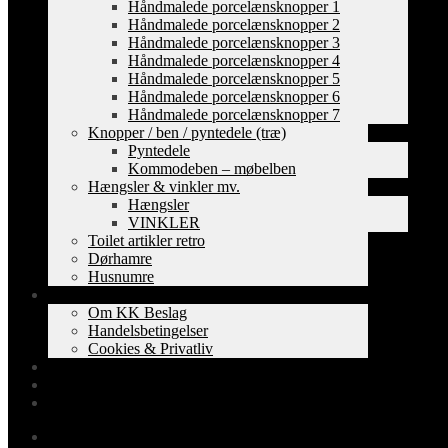
Håndmalede porcelænsknopper 1
Håndmalede porcelænsknopper 2
Håndmalede porcelænsknopper 3
Håndmalede porcelænsknopper 4
Håndmalede porcelænsknopper 5
Håndmalede porcelænsknopper 6
Håndmalede porcelænsknopper 7
Knopper / ben / pyntedele (træ)
Pyntedele
Kommodeben – møbelben
Hængsler & vinkler mv.
Hængsler
VINKLER
Toilet artikler retro
Dørhamre
Husnumre
Om os
Om KK Beslag
Handelsbetingelser
Cookies & Privatliv
Erhverv
EAN-fakturering
Min Konto
0,00
kr.
0 varer