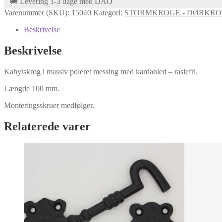
🚚 Levering 1-3 dage med DAO
Varenummer (SKU):
15040
Kategori:
STORMKROGE - DØRKRO
Beskrivelse
Beskrivelse
Kahytskrog i massiv poleret messing med kardanled – raslefri.
Længde 100 mm.
Monteringsskruer medfølger.
Relaterede varer