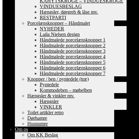
KAHYTSKROGE – VINDUESKROGE
VINDUESBESLAG
Hængsler, dørgreb & låse mv.
RESTPARTI
Porcelænsknopper – Håndmalet
NYHEDER
Laila Nielsen design
Håndmalede porcelænsknopper 1
Håndmalede porcelænsknopper 2
Håndmalede porcelænsknopper 3
Håndmalede porcelænsknopper 4
Håndmalede porcelænsknopper 5
Håndmalede porcelænsknopper 6
Håndmalede porcelænsknopper 7
Knopper / ben / pyntedele (træ)
Pyntedele
Kommodeben – møbelben
Hængsler & vinkler mv.
Hængsler
VINKLER
Toilet artikler retro
Dørhamre
Husnumre
Om os
Om KK Beslag