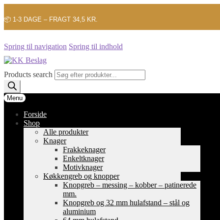
📦 1-3 DAGE – FRAGT 34,5 KR.
Spring til navigation
Spring til indhold
Products search
Menu
Forside
Shop
Alle produkter
Knager
Frakkeknager
Enkeltknager
Motivknager
Køkkengreb og knopper
Knopgreb – messing – kobber – patinerede
mm.
Knopgreb og 32 mm hulafstand – stål og
aluminium