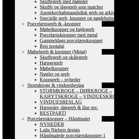
Skuffegreb med mønster
Skuffe og lågegreb som matcher
Apoteker/købmandsdisk greb og arkiv skilte
Specielle greb, knopper og nøglehulsplader
Poecelænsgreb & -knopper
Møbelknopper og bøjlegreb
Porcelænsknopper med metal
Gammeldags porcelænsknopper
Ren nostalgi
Møbelgreb & knopper (Metal)
Skuffegreb og skålegreb
Hængegreb
Møbelknopper
Nøgler og greb
Knopgreb – nyheder
Stormkroge & vinduesbeslag
STORMKROGE – DØRKROGE –
KAHYTSKROGE – VINDUESKROGE
VINDUESBESLAG
Hængsler, dørgreb & låse mv.
RESTPARTI
Porcelænsknopper – Håndmalet
NYHEDER
Laila Nielsen design
Håndmalede porcelænsknopper 1