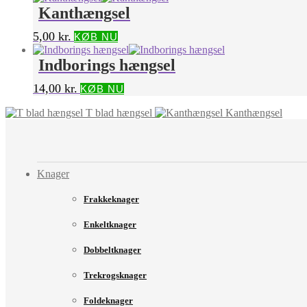
Kanthængsel
5,00
kr.
KØB NU
Indborings hængsel
14,00
kr.
KØB NU
T blad hængsel
Kanthængsel
Knager
Frakkeknager
Enkeltknager
Dobbeltknager
Trekrogsknager
Foldeknager