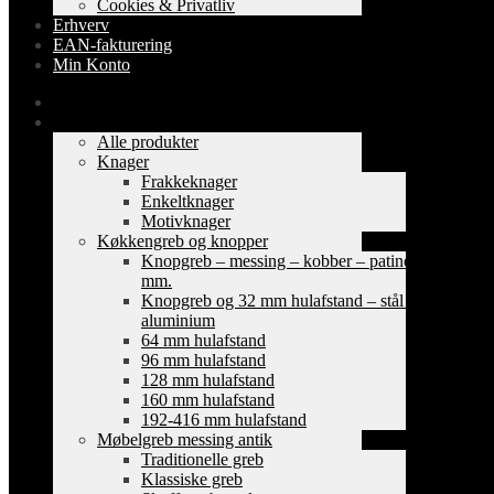
Cookies & Privatliv
Erhverv
EAN-fakturering
Min Konto
Forside
Shop
Alle produkter
Knager
Frakkeknager
Enkeltknager
Motivknager
Køkkengreb og knopper
Knopgreb – messing – kobber – patinerede
mm.
Knopgreb og 32 mm hulafstand – stål og
aluminium
64 mm hulafstand
96 mm hulafstand
128 mm hulafstand
160 mm hulafstand
192-416 mm hulafstand
Møbelgreb messing antik
Traditionelle greb
Klassiske greb