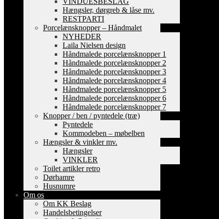
VINDUESBESLAG
Hængsler, dørgreb & låse mv.
RESTPARTI
Porcelænsknopper – Håndmalet
NYHEDER
Laila Nielsen design
Håndmalede porcelænsknopper 1
Håndmalede porcelænsknopper 2
Håndmalede porcelænsknopper 3
Håndmalede porcelænsknopper 4
Håndmalede porcelænsknopper 5
Håndmalede porcelænsknopper 6
Håndmalede porcelænsknopper 7
Knopper / ben / pyntedele (træ)
Pyntedele
Kommodeben – møbelben
Hængsler & vinkler mv.
Hængsler
VINKLER
Toilet artikler retro
Dørhamre
Husnumre
Om os
Om KK Beslag
Handelsbetingelser