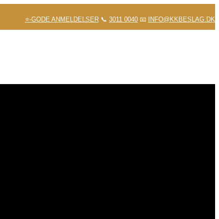
⭐-GODE ANMELDELSER
📞
3011 0040
📧
INFO@KKBESLAG.DK