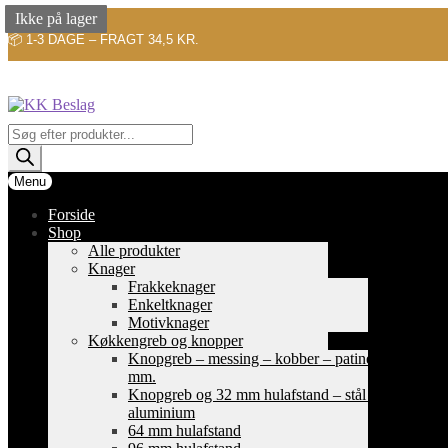
Ikke på lager
Ikke på lager
Ikke på lager
📦 1-3 DAGE – FRAGT 34,5 KR.
Spring
Spring
til
til
navigation
indhold
Products
search
Menu
Forside
Shop
Alle produkter
Knager
Frakkeknager
Enkeltknager
Motivknager
Køkkengreb og knopper
Knopgreb – messing – kobber – patinerede
mm.
Knopgreb og 32 mm hulafstand – stål og
aluminium
64 mm hulafstand