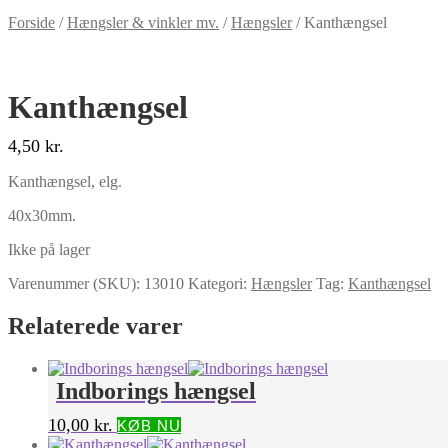
Forside
/
Hængsler & vinkler mv.
/
Hængsler
/
Kanthængsel
Kanthængsel
4,50
kr.
Kanthængsel, elg.
40x30mm.
Ikke på lager
Varenummer (SKU):
13010
Kategori:
Hængsler
Tag:
Kanthængsel
Relaterede varer
Indborings hængsel
10,00
kr.
KØB NU