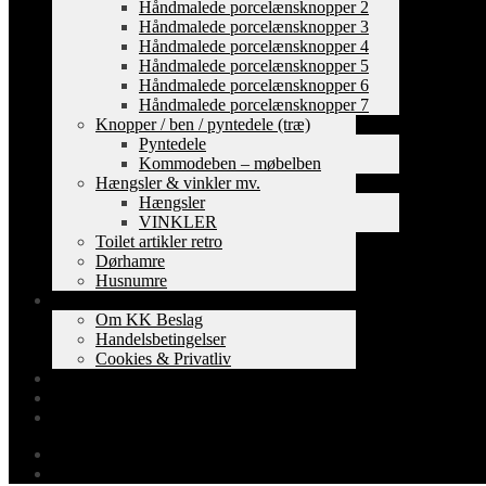
Håndmalede porcelænsknopper 2
Håndmalede porcelænsknopper 3
Håndmalede porcelænsknopper 4
Håndmalede porcelænsknopper 5
Håndmalede porcelænsknopper 6
Håndmalede porcelænsknopper 7
Knopper / ben / pyntedele (træ)
Pyntedele
Kommodeben – møbelben
Hængsler & vinkler mv.
Hængsler
VINKLER
Toilet artikler retro
Dørhamre
Husnumre
Om os
Om KK Beslag
Handelsbetingelser
Cookies & Privatliv
Erhverv
EAN-fakturering
Min Konto
0,00
kr.
0 varer