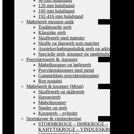
96 mm hulafstand
128 mm hulafstand
160 mm hulafstand
192-416 mm hulafstand
Møbelgreb messing antik
Traditionelle greb
Klassiske greb
Skuffegreb med mønster
Skuffe og lågegreb som matcher
Apoteker/købmandsdisk greb og arkiv skilte
Specielle greb, knopper og nøglehulsplader
Poecelænsgreb & -knopper
Møbelknopper og bøjlegreb
Porcelænsknopper med metal
Gammeldags porcelænsknopper
Ren nostalgi
Møbelgreb & knopper (Metal)
Skuffegreb og skålegreb
Hængegreb
Møbelknopper
Nøgler og greb
Knopgreb – nyheder
Stormkroge & vinduesbeslag
STORMKROGE – DØRKROGE –
KAHYTSKROGE – VINDUESKROGE