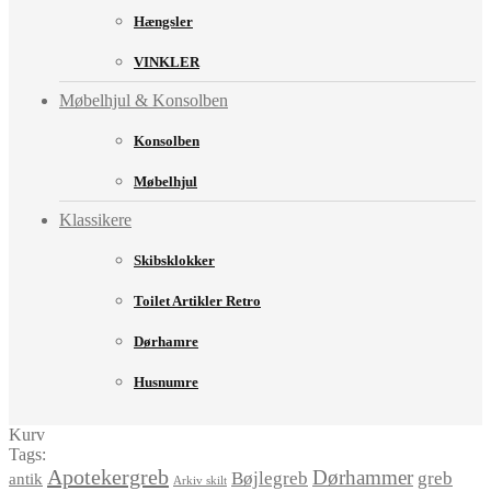
Hængsler
VINKLER
Møbelhjul & Konsolben
Konsolben
Møbelhjul
Klassikere
Skibsklokker
Toilet Artikler Retro
Dørhamre
Husnumre
Kurv
Tags:
Apotekergreb
Dørhammer
Bøjlegreb
greb
antik
Arkiv skilt