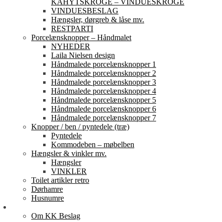
KAHYTSKROGE – VINDUESKROGE
VINDUESBESLAG
Hængsler, dørgreb & låse mv.
RESTPARTI
Porcelænsknopper – Håndmalet
NYHEDER
Laila Nielsen design
Håndmalede porcelænsknopper 1
Håndmalede porcelænsknopper 2
Håndmalede porcelænsknopper 3
Håndmalede porcelænsknopper 4
Håndmalede porcelænsknopper 5
Håndmalede porcelænsknopper 6
Håndmalede porcelænsknopper 7
Knopper / ben / pyntedele (træ)
Pyntedele
Kommodeben – møbelben
Hængsler & vinkler mv.
Hængsler
VINKLER
Toilet artikler retro
Dørhamre
Husnumre
Om os
Om KK Beslag