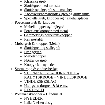
Klassiske greb
Skuffegreb med mønster
Skuffe og lågegreb som matcher
Apoteker/købmandsdisk greb og arkiv skilte
Specielle greb, knopper og nøglehulsplader
Poecelænsgreb & -knopper
Møbelknopper og bøjlegreb
Porcelænsknopper med metal
Gammeldags porcelænsknopper
Ren nostalgi
Møbelgreb & knopper (Metal)
Skuffegreb og skålegreb
Hængegreb
Møbelknopper
Nøgler og greb
Knopgreb – nyheder
Stormkroge & vinduesbeslag
STORMKROGE – DØRKROGE –
KAHYTSKROGE – VINDUESKROGE
VINDUESBESLAG
Hængsler, dørgreb & låse mv.
RESTPARTI
Porcelænsknopper – Håndmalet
NYHEDER
Laila Nielsen design