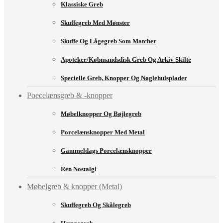
Klassiske Greb
Skuffegreb Med Mønster
Skuffe Og Lågegreb Som Matcher
Apoteker/købmandsdisk Greb Og Arkiv Skilte
Specielle Greb, Knopper Og Nøglehulsplader
Poecelænsgreb & -knopper
Møbelknopper Og Bøjlegreb
Porcelænsknopper Med Metal
Gammeldags Porcelænsknopper
Ren Nostalgi
Møbelgreb & knopper (Metal)
Skuffegreb Og Skålegreb