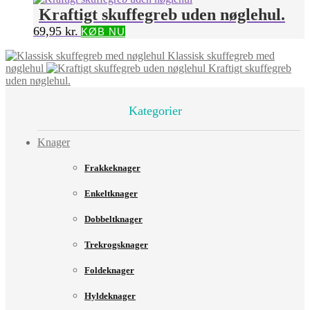
Kraftigt skuffegreb uden nøglehul.
69,95
kr.
KØB NU
Klassisk skuffegreb med
nøglehul
Kraftigt skuffegreb
uden nøglehul.
Kategorier
Knager
Frakkeknager
Enkeltknager
Dobbeltknager
Trekrogsknager
Foldeknager
Hyldeknager