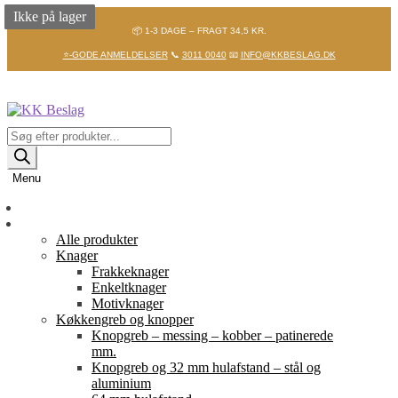
Ikke på lager
Ikke på lager
📦 1-3 DAGE – FRAGT 34,5 KR.
⭐-GODE ANMELDELSER
📞
3011 0040
📧
INFO@KKBESLAG.DK
Spring
Spring
til
til
navigation
indhold
Products
search
Menu
Forside
Shop
Alle produkter
Knager
Frakkeknager
Enkeltknager
Motivknager
Køkkengreb og knopper
Knopgreb – messing – kobber – patinerede
mm.
Knopgreb og 32 mm hulafstand – stål og
aluminium