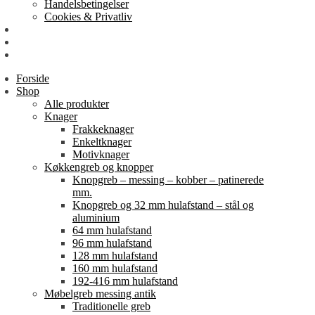
Handelsbetingelser
Cookies & Privatliv
Erhverv
EAN-fakturering
Min Konto
Forside
Shop
Alle produkter
Knager
Frakkeknager
Enkeltknager
Motivknager
Køkkengreb og knopper
Knopgreb – messing – kobber – patinerede
mm.
Knopgreb og 32 mm hulafstand – stål og
aluminium
64 mm hulafstand
96 mm hulafstand
128 mm hulafstand
160 mm hulafstand
192-416 mm hulafstand
Møbelgreb messing antik
Traditionelle greb