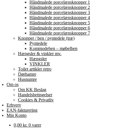
Håndmalede porcelænsknopper 1
Håndmalede porcelænsknopper 2
Håndmalede porcelænsknopper 3
Håndmalede porcelænsknopper 4
Håndmalede porcelænsknopper 5
Håndmalede porcelænsknopper 6
Håndmalede porcelænsknopper 7
Knopper / ben / pyntedele (træ)
Pyntedele
Kommodeben – møbelben
Hængsler & vinkler mv.
Hængsler
VINKLER
Toilet artikler retro
Dørhamre
Husnumre
Om os
Om KK Beslag
Handelsbetingelser
Cookies & Privatliv
Erhverv
EAN-fakturering
Min Konto
0,00
kr.
0 varer