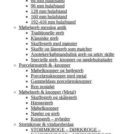
64 mm hulafstand
96 mm hulafstand
128 mm hulafstand
160 mm hulafstand
192-416 mm hulafstand
Møbelgreb messing antik
Traditionelle greb
Klassiske greb
Skuffegreb med mønster
Skuffe og lågegreb som matcher
Apoteker/købmandsdisk greb og arkiv skilte
Specielle greb, knopper og nøglehulsplader
Poecelænsgreb & -knopper
Møbelknopper og bøjlegreb
Porcelænsknopper med metal
Gammeldags porcelænsknopper
Ren nostalgi
Møbelgreb & knopper (Metal)
Skuffegreb og skålegreb
Hængegreb
Møbelknopper
Nøgler og greb
Knopgreb – nyheder
Stormkroge & vinduesbeslag
STORMKROGE – DØRKROGE –