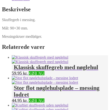
Beskrivelse
Skuffegreb i messing.
Mål: 90×30 mm.
Messingskruer medfølger.
Relaterede varer
Klassisk skuffegreb med nøglehul
59,95
kr.
KØB NU
Stor flot nøglehulsplade – messing
lodret
44,95
kr.
KØB NU