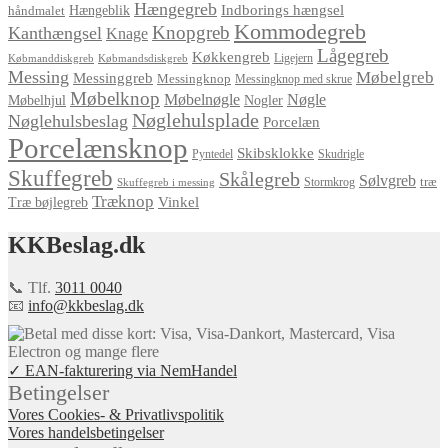
Hængegreb
Indborings hængsel
håndmalet
Hængeblik
Kommodegreb
Knopgreb
Kanthængsel
Knage
Lågegreb
Køkkengreb
Ligejern
Købmanddiskgreb
Købmandsdiskgreb
Messing
Møbelgreb
Messinggreb
Messingknop
Messingknop med skrue
Møbelknop
Møbelnøgle
Nøgle
Møbelhjul
Nogler
Nøglehulsplade
Nøglehulsbeslag
Porcelæn
Porcelænsknop
Skibsklokke
Pyntedel
Skudrigle
Skuffegreb
Skålegreb
Sølvgreb
træ
Stormkrog
Skuffegreb i messing
Træknop
Vinkel
Træ bøjlegreb
KKBeslag.dk
📞 Tlf.
3011 0040
📧
info@kkbeslag.dk
✓ EAN-fakturering via NemHandel
Betingelser
Vores Cookies- & Privatlivspolitik
Vores handelsbetingelser