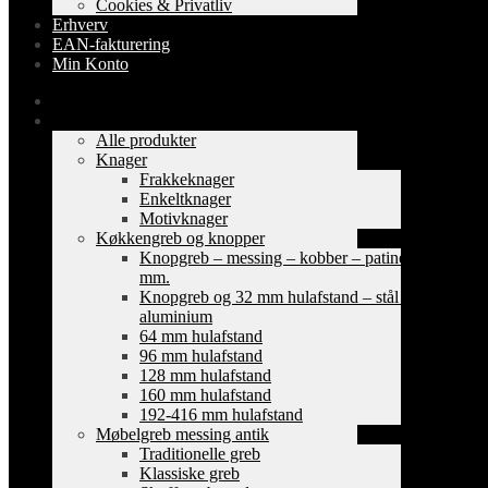
Cookies & Privatliv
Erhverv
EAN-fakturering
Min Konto
Forside
Shop
Alle produkter
Knager
Frakkeknager
Enkeltknager
Motivknager
Køkkengreb og knopper
Knopgreb – messing – kobber – patinerede
mm.
Knopgreb og 32 mm hulafstand – stål og
aluminium
64 mm hulafstand
96 mm hulafstand
128 mm hulafstand
160 mm hulafstand
192-416 mm hulafstand
Møbelgreb messing antik
Traditionelle greb
Klassiske greb