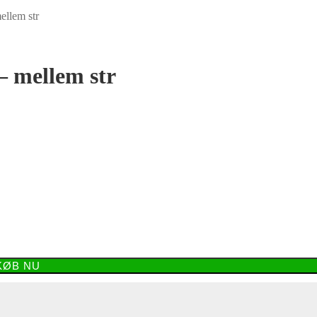
ellem str
– mellem str
KØB NU