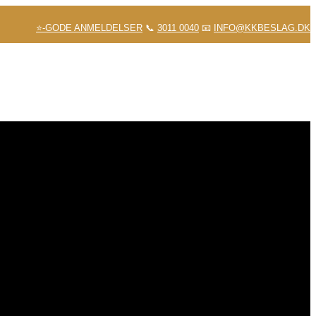
⭐-GODE ANMELDELSER
📞
3011 0040
📧
INFO@KKBESLAG.DK