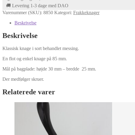
mellem
🚚 Levering 1-3 dage med DAO
str
Varenummer (SKU):
8850
Kategori:
Frakkeknager
antal
Beskrivelse
Beskrivelse
Klassisk knage i sort behandlet messing.
En flot og enkel knage på 85 mm.
Mål på bagplade: højde 30 mm – bredde 25 mm.
Der medfølger skruer.
Relaterede varer