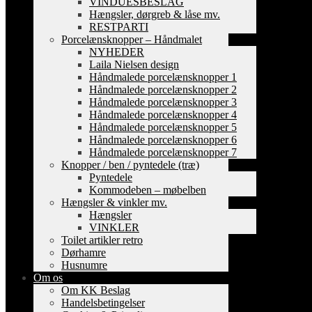
VINDUESBESLAG
Hængsler, dørgreb & låse mv.
RESTPARTI
Porcelænsknopper – Håndmalet
NYHEDER
Laila Nielsen design
Håndmalede porcelænsknopper 1
Håndmalede porcelænsknopper 2
Håndmalede porcelænsknopper 3
Håndmalede porcelænsknopper 4
Håndmalede porcelænsknopper 5
Håndmalede porcelænsknopper 6
Håndmalede porcelænsknopper 7
Knopper / ben / pyntedele (træ)
Pyntedele
Kommodeben – møbelben
Hængsler & vinkler mv.
Hængsler
VINKLER
Toilet artikler retro
Dørhamre
Husnumre
Om os
Om KK Beslag
Handelsbetingelser