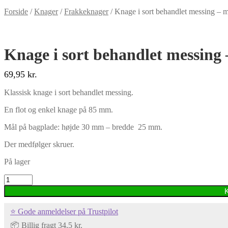
Forside
/
Knager
/
Frakkeknager
/
Knage i sort behandlet messing – m
Knage i sort behandlet messing 
69,95
kr.
Klassisk knage i sort behandlet messing.
En flot og enkel knage på 85 mm.
Mål på bagplade: højde 30 mm – bredde 25 mm.
Der medfølger skruer.
På lager
Knage
i
sort
behandlet
⭐ Gode anmeldelser på Trustpilot
messing
-
📦 Billig fragt 34,5 kr.