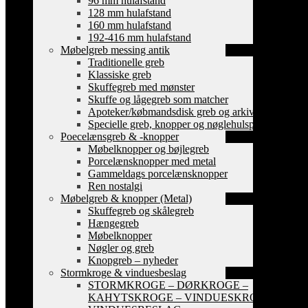
96 mm hulafstand
128 mm hulafstand
160 mm hulafstand
192-416 mm hulafstand
Møbelgreb messing antik
Traditionelle greb
Klassiske greb
Skuffegreb med mønster
Skuffe og lågegreb som matcher
Apoteker/købmandsdisk greb og arkiv skilte
Specielle greb, knopper og nøglehulsplader
Poecelænsgreb & -knopper
Møbelknopper og bøjlegreb
Porcelænsknopper med metal
Gammeldags porcelænsknopper
Ren nostalgi
Møbelgreb & knopper (Metal)
Skuffegreb og skålegreb
Hængegreb
Møbelknopper
Nøgler og greb
Knopgreb – nyheder
Stormkroge & vinduesbeslag
STORMKROGE – DØRKROGE –
KAHYTSKROGE – VINDUESKROGE