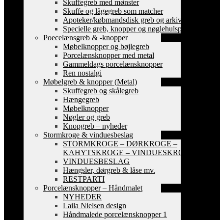
Skuffegreb med mønster
Skuffe og lågegreb som matcher
Apoteker/købmandsdisk greb og arkiv skilte
Specielle greb, knopper og nøglehulsplader
Poecelænsgreb & -knopper
Møbelknopper og bøjlegreb
Porcelænsknopper med metal
Gammeldags porcelænsknopper
Ren nostalgi
Møbelgreb & knopper (Metal)
Skuffegreb og skålegreb
Hængegreb
Møbelknopper
Nøgler og greb
Knopgreb – nyheder
Stormkroge & vinduesbeslag
STORMKROGE – DØRKROGE –
KAHYTSKROGE – VINDUESKROGE
VINDUESBESLAG
Hængsler, dørgreb & låse mv.
RESTPARTI
Porcelænsknopper – Håndmalet
NYHEDER
Laila Nielsen design
Håndmalede porcelænsknopper 1