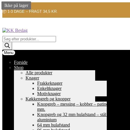
Ikke på lager
📦 1-3 DAGE – FRAGT 34,5 KR.
Spring
Spring
til
til
navigation
indhold
Products
search
Menu
Forside
Shop
Alle produkter
Knager
Frakkeknager
Enkeltknager
Motivknager
Køkkengreb og knopper
Knopgreb – messing – kobber – patinerede
mm.
Knopgreb og 32 mm hulafstand – stål og
aluminium
64 mm hulafstand