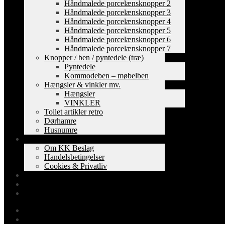
Håndmalede porcelænsknopper 2
Håndmalede porcelænsknopper 3
Håndmalede porcelænsknopper 4
Håndmalede porcelænsknopper 5
Håndmalede porcelænsknopper 6
Håndmalede porcelænsknopper 7
Knopper / ben / pyntedele (træ)
Pyntedele
Kommodeben – møbelben
Hængsler & vinkler mv.
Hængsler
VINKLER
Toilet artikler retro
Dørhamre
Husnumre
Om os
Om KK Beslag
Handelsbetingelser
Cookies & Privatliv
Erhverv
EAN-fakturering
Min Konto
0,00
kr.
0 varer