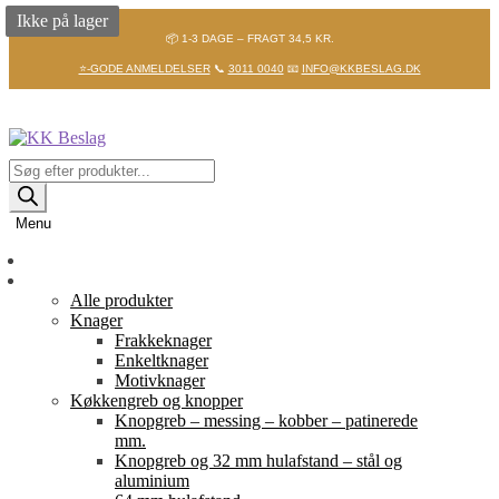
Ikke på lager
📦 1-3 DAGE – FRAGT 34,5 KR.
⭐-GODE ANMELDELSER
📞
3011 0040
📧
INFO@KKBESLAG.DK
Spring
Spring
til
til
navigation
indhold
Products
search
Menu
Forside
Shop
Alle produkter
Knager
Frakkeknager
Enkeltknager
Motivknager
Køkkengreb og knopper
Knopgreb – messing – kobber – patinerede
mm.
Knopgreb og 32 mm hulafstand – stål og
aluminium