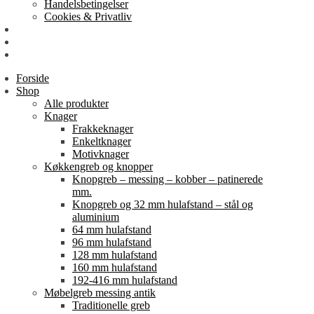
Handelsbetingelser
Cookies & Privatliv
Erhverv
EAN-fakturering
Min Konto
Forside
Shop
Alle produkter
Knager
Frakkeknager
Enkeltknager
Motivknager
Køkkengreb og knopper
Knopgreb – messing – kobber – patinerede
mm.
Knopgreb og 32 mm hulafstand – stål og
aluminium
64 mm hulafstand
96 mm hulafstand
128 mm hulafstand
160 mm hulafstand
192-416 mm hulafstand
Møbelgreb messing antik
Traditionelle greb