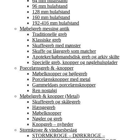
64 mm hulafstand
96 mm hulafstand
128 mm hulafstand
160 mm hulafstand
192-416 mm hulafstand
Møbelgreb messing antik
Traditionelle greb
Klassiske greb
Skuffegreb med mønster
Skuffe og lågegreb som matcher
Apoteker/købmandsdisk greb og arkiv skilte
Specielle greb, knopper og nøglehulsplader
Poecelænsgreb & -knopper
Møbelknopper og bøjlegreb
Porcelænsknopper med metal
Gammeldags porcelænsknopper
Ren nostalgi
Møbelgreb & knopper (Metal)
Skuffegreb og skålegreb
Hængegreb
Møbelknopper
Nøgler og greb
Knopgreb – nyheder
Stormkroge & vinduesbeslag
STORMKROGE – DØRKROGE –