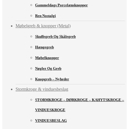
Gammeldags Porcelænsknopper
Ren Nostalgi
Møbelgreb & knopper (Metal)
Skuffegreb Og Skålegreb
Hængegreb
Møbelknopper
Nøgler Og Greb
Knopgreb – Nyheder
Stormkroge & vinduesbeslag
STORMKROGE – DØRKROGE – KAHYTSKROGE –
VINDUESKROGE
VINDUESBESLAG