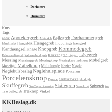
Dørhamre
Husnumre
Kurv
Tags:
Apotekergreb
Dørhammer
Bøjlegreb
greb
antik
Arkiv skilt
Hængegreb
Indborings hængsel
håndmalet
Hængeblik
Kommodegreb
Knopgreb
Kanthængsel
Knage
Lågegreb
Køkkengreb
Ligejern
Købmanddiskgreb
Købmandsdiskgreb
Messing
Møbelgreb
Messinggreb
Messingknop
Messingknop med skrue
Møbelknop
Møbelnøgle
Nøgle
Møbelhjul
Nogler
Nøglehulsplade
Nøglehulsbeslag
Porcelæn
Porcelænsknop
Skibsklokke
Pyntedel
Skudrigle
Skuffegreb
Skålegreb
Sølvgreb
træ
Stormkrog
Skuffegreb i messing
Træknop
Vinkel
Træ bøjlegreb
KKBeslag.dk