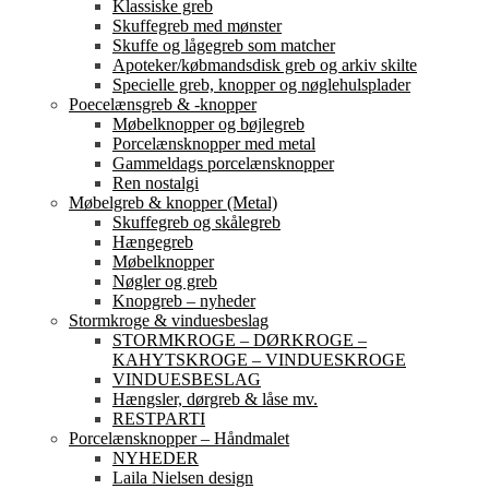
Klassiske greb
Skuffegreb med mønster
Skuffe og lågegreb som matcher
Apoteker/købmandsdisk greb og arkiv skilte
Specielle greb, knopper og nøglehulsplader
Poecelænsgreb & -knopper
Møbelknopper og bøjlegreb
Porcelænsknopper med metal
Gammeldags porcelænsknopper
Ren nostalgi
Møbelgreb & knopper (Metal)
Skuffegreb og skålegreb
Hængegreb
Møbelknopper
Nøgler og greb
Knopgreb – nyheder
Stormkroge & vinduesbeslag
STORMKROGE – DØRKROGE –
KAHYTSKROGE – VINDUESKROGE
VINDUESBESLAG
Hængsler, dørgreb & låse mv.
RESTPARTI
Porcelænsknopper – Håndmalet
NYHEDER
Laila Nielsen design