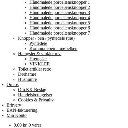
Håndmalede porcelænsknopper 1
Håndmalede porcelænsknopper 2
Håndmalede porcelænsknopper 3
Håndmalede porcelænsknopper 4
Håndmalede porcelænsknopper 5
Håndmalede porcelænsknopper 6
Håndmalede porcelænsknopper 7
Knopper / ben / pyntedele (træ)
Pyntedele
Kommodeben – møbelben
Hængsler & vinkler mv.
Hængsler
VINKLER
Toilet artikler retro
Dørhamre
Husnumre
Om os
Om KK Beslag
Handelsbetingelser
Cookies & Privatliv
Erhverv
EAN-fakturering
Min Konto
0,00
kr.
0 varer