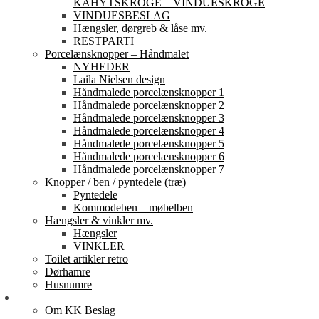
KAHYTSKROGE – VINDUESKROGE
VINDUESBESLAG
Hængsler, dørgreb & låse mv.
RESTPARTI
Porcelænsknopper – Håndmalet
NYHEDER
Laila Nielsen design
Håndmalede porcelænsknopper 1
Håndmalede porcelænsknopper 2
Håndmalede porcelænsknopper 3
Håndmalede porcelænsknopper 4
Håndmalede porcelænsknopper 5
Håndmalede porcelænsknopper 6
Håndmalede porcelænsknopper 7
Knopper / ben / pyntedele (træ)
Pyntedele
Kommodeben – møbelben
Hængsler & vinkler mv.
Hængsler
VINKLER
Toilet artikler retro
Dørhamre
Husnumre
Om os
Om KK Beslag