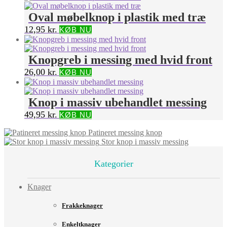
Oval møbelknop i plastik med træ
12,95
kr.
KØB NU
Knopgreb i messing med hvid front
26,00
kr.
KØB NU
Knop i massiv ubehandlet messing
49,95
kr.
KØB NU
Patineret messing knop
Stor knop i massiv messing
Kategorier
Knager
Frakkeknager
Enkeltknager