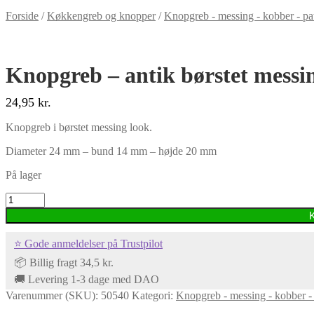
Forside
/
Køkkengreb og knopper
/
Knopgreb - messing - kobber - p
Knopgreb – antik børstet messi
24,95
kr.
Knopgreb i børstet messing look.
Diameter 24 mm – bund 14 mm – højde 20 mm
På lager
Knopgreb
-
antik
børstet
⭐ Gode anmeldelser på Trustpilot
messing
look
📦 Billig fragt 34,5 kr.
-
🚚 Levering 1-3 dage med DAO
24
Varenummer (SKU):
50540
Kategori:
Knopgreb - messing - kobber -
mm
antal