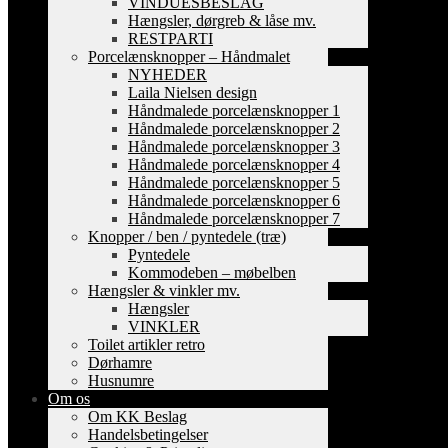
VINDUESBESLAG
Hængsler, dørgreb & låse mv.
RESTPARTI
Porcelænsknopper – Håndmalet
NYHEDER
Laila Nielsen design
Håndmalede porcelænsknopper 1
Håndmalede porcelænsknopper 2
Håndmalede porcelænsknopper 3
Håndmalede porcelænsknopper 4
Håndmalede porcelænsknopper 5
Håndmalede porcelænsknopper 6
Håndmalede porcelænsknopper 7
Knopper / ben / pyntedele (træ)
Pyntedele
Kommodeben – møbelben
Hængsler & vinkler mv.
Hængsler
VINKLER
Toilet artikler retro
Dørhamre
Husnumre
Om os
Om KK Beslag
Handelsbetingelser