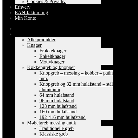
Cookies & Privatliv
Erhverv
EAN-fakturering
Min Konto
Forside
Shop
Alle produkter
Knager
Frakkeknager
Enkeltknager
Motivknager
Køkkengreb og knopper
Knopgreb – messing – kobber – patinerede
mm.
Knopgreb og 32 mm hulafstand – stål og
aluminium
64 mm hulafstand
96 mm hulafstand
128 mm hulafstand
160 mm hulafstand
192-416 mm hulafstand
Møbelgreb messing antik
Traditionelle greb
Klassiske greb