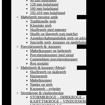
96 mm hulafstand
128 mm hulafstand
160 mm hulafstand
192-416 mm hulafstand
Møbelgreb messing antik
Traditionelle greb
Klassiske greb
Skuffegreb med mønster
Skuffe og lågegreb som matcher
Apoteker/købmandsdisk greb og arkiv skilte
Specielle greb, knopper og nøglehulsplader
Poecelænsgreb & -knopper
Møbelknopper og bøjlegreb
Porcelænsknopper med metal
Gammeldags porcelænsknopper
Ren nostalgi
Møbelgreb & knopper (Metal)
Skuffegreb og skålegreb
Hængegreb
Møbelknopper
Nøgler og greb
Knopgreb – nyheder
Stormkroge & vinduesbeslag
STORMKROGE – DØRKROGE –
KAHYTSKROGE – VINDUESKROGE