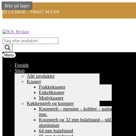
Ikke på lager
📦 1-3 DAGE – FRAGT 34,5 KR.
Spring
Spring
til
til
navigation
indhold
Products
search
Menu
Forside
Shop
Alle produkter
Knager
Frakkeknager
Enkeltknager
Motivknager
Køkkengreb og knopper
Knopgreb – messing – kobber – patinerede
mm.
Knopgreb og 32 mm hulafstand – stål og
aluminium
64 mm hulafstand