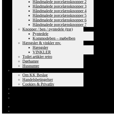
Håndmalede porcelænsknopper 2
Håndmalede porcelænsknopper 3
Håndmalede porcelænsknopper 4
Håndmalede porcelænsknopper 5
Håndmalede porcelænsknopper 6
Håndmalede porcelænsknopper 7
Knopper / ben / pyntedele (træ)
Pyntedele
Kommodeben – møbelben
Hængsler & vinkler mv.
Hængsler
VINKLER
Toilet artikler retro
Dørhamre
Husnumre
Om os
Om KK Beslag
Handelsbetingelser
Cookies & Privatliv
Erhverv
EAN-fakturering
Min Konto
0,00
kr.
0 varer