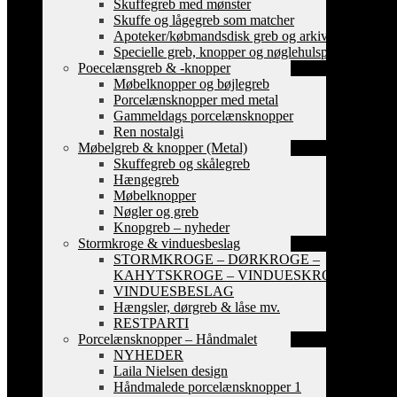
Skuffegreb med mønster
Skuffe og lågegreb som matcher
Apoteker/købmandsdisk greb og arkiv skilte
Specielle greb, knopper og nøglehulsplader
Poecelænsgreb & -knopper
Møbelknopper og bøjlegreb
Porcelænsknopper med metal
Gammeldags porcelænsknopper
Ren nostalgi
Møbelgreb & knopper (Metal)
Skuffegreb og skålegreb
Hængegreb
Møbelknopper
Nøgler og greb
Knopgreb – nyheder
Stormkroge & vinduesbeslag
STORMKROGE – DØRKROGE –
KAHYTSKROGE – VINDUESKROGE
VINDUESBESLAG
Hængsler, dørgreb & låse mv.
RESTPARTI
Porcelænsknopper – Håndmalet
NYHEDER
Laila Nielsen design
Håndmalede porcelænsknopper 1