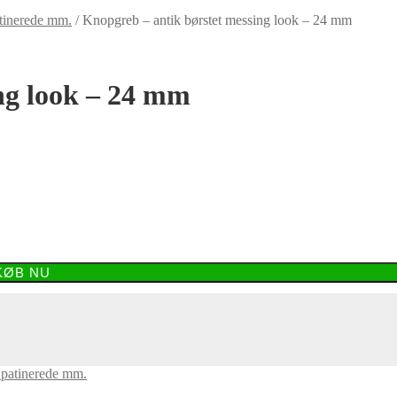
atinerede mm.
/
Knopgreb – antik børstet messing look – 24 mm
ng look – 24 mm
KØB NU
 patinerede mm.