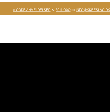
⭐-GODE ANMELDELSER
📞
3011 0040
📧
INFO@KKBESLAG.DK