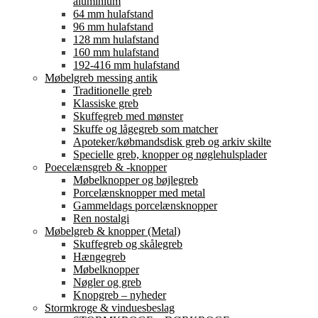
aluminium
64 mm hulafstand
96 mm hulafstand
128 mm hulafstand
160 mm hulafstand
192-416 mm hulafstand
Møbelgreb messing antik
Traditionelle greb
Klassiske greb
Skuffegreb med mønster
Skuffe og lågegreb som matcher
Apoteker/købmandsdisk greb og arkiv skilte
Specielle greb, knopper og nøglehulsplader
Poecelænsgreb & -knopper
Møbelknopper og bøjlegreb
Porcelænsknopper med metal
Gammeldags porcelænsknopper
Ren nostalgi
Møbelgreb & knopper (Metal)
Skuffegreb og skålegreb
Hængegreb
Møbelknopper
Nøgler og greb
Knopgreb – nyheder
Stormkroge & vinduesbeslag