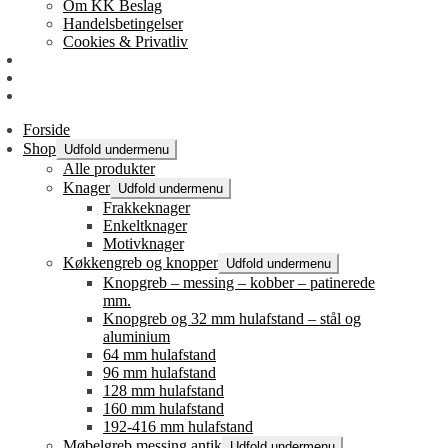
Om KK Beslag
Handelsbetingelser
Cookies & Privatliv
Erhverv
EAN-fakturering
Min Konto
Forside
Shop
Udfold undermenu
Alle produkter
Knager
Udfold undermenu
Frakkeknager
Enkeltknager
Motivknager
Køkkengreb og knopper
Udfold undermenu
Knopgreb – messing – kobber – patinerede
mm.
Knopgreb og 32 mm hulafstand – stål og
aluminium
64 mm hulafstand
96 mm hulafstand
128 mm hulafstand
160 mm hulafstand
192-416 mm hulafstand
Møbelgreb messing antik
Udfold undermenu