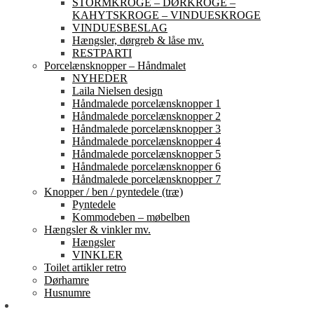
STORMKROGE – DØRKROGE –
KAHYTSKROGE – VINDUESKROGE
VINDUESBESLAG
Hængsler, dørgreb & låse mv.
RESTPARTI
Porcelænsknopper – Håndmalet
NYHEDER
Laila Nielsen design
Håndmalede porcelænsknopper 1
Håndmalede porcelænsknopper 2
Håndmalede porcelænsknopper 3
Håndmalede porcelænsknopper 4
Håndmalede porcelænsknopper 5
Håndmalede porcelænsknopper 6
Håndmalede porcelænsknopper 7
Knopper / ben / pyntedele (træ)
Pyntedele
Kommodeben – møbelben
Hængsler & vinkler mv.
Hængsler
VINKLER
Toilet artikler retro
Dørhamre
Husnumre
Om os