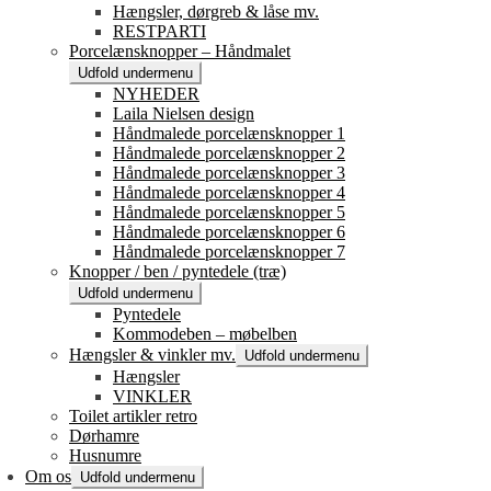
Hængsler, dørgreb & låse mv.
RESTPARTI
Porcelænsknopper – Håndmalet
Udfold undermenu
NYHEDER
Laila Nielsen design
Håndmalede porcelænsknopper 1
Håndmalede porcelænsknopper 2
Håndmalede porcelænsknopper 3
Håndmalede porcelænsknopper 4
Håndmalede porcelænsknopper 5
Håndmalede porcelænsknopper 6
Håndmalede porcelænsknopper 7
Knopper / ben / pyntedele (træ)
Udfold undermenu
Pyntedele
Kommodeben – møbelben
Hængsler & vinkler mv.
Udfold undermenu
Hængsler
VINKLER
Toilet artikler retro
Dørhamre
Husnumre
Om os
Udfold undermenu