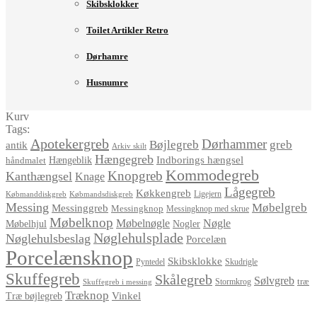
Skibsklokker
Toilet Artikler Retro
Dørhamre
Husnumre
Kurv
Tags:
Apotekergreb
Dørhammer
Bøjlegreb
greb
antik
Arkiv skilt
Hængegreb
Indborings hængsel
håndmalet
Hængeblik
Kommodegreb
Knopgreb
Kanthængsel
Knage
Lågegreb
Køkkengreb
Ligejern
Købmanddiskgreb
Købmandsdiskgreb
Messing
Møbelgreb
Messinggreb
Messingknop
Messingknop med skrue
Møbelknop
Møbelnøgle
Nøgle
Møbelhjul
Nogler
Nøglehulsplade
Nøglehulsbeslag
Porcelæn
Porcelænsknop
Skibsklokke
Pyntedel
Skudrigle
Skuffegreb
Skålegreb
Sølvgreb
træ
Stormkrog
Skuffegreb i messing
Træknop
Vinkel
Træ bøjlegreb