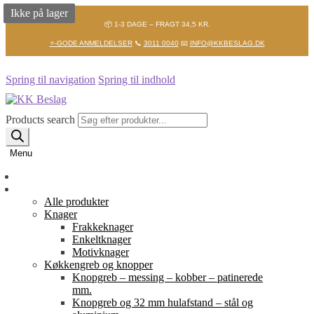
Ikke på lager
📦 1-3 DAGE – FRAGT 34,5 KR.
⭐-GODE ANMELDELSER
📞
3011 0040
📧
INFO@KKBESLAG.DK
Spring til navigation
Spring til indhold
Products search
Menu
Forside
Shop
Alle produkter
Knager
Frakkeknager
Enkeltknager
Motivknager
Køkkengreb og knopper
Knopgreb – messing – kobber – patinerede
mm.
Knopgreb og 32 mm hulafstand – stål og