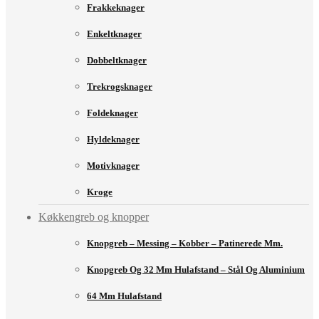
Frakkeknager
Enkeltknager
Dobbeltknager
Trekrogsknager
Foldeknager
Hyldeknager
Motivknager
Kroge
Køkkengreb og knopper
Knopgreb – Messing – Kobber – Patinerede Mm.
Knopgreb Og 32 Mm Hulafstand – Stål Og Aluminium
64 Mm Hulafstand