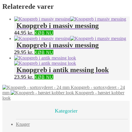
Relaterede varer
Knopgreb i massiv messing
44,95
kr.
KØB NU
Knopgreb i massiv messing
29,95
kr.
KØB NU
Knopgreb i antik messing look
23,95
kr.
KØB NU
Knopgreb - sortoxyderet - 24
mm
Knopgreb - børstet kobber
look
Kategorier
Knager