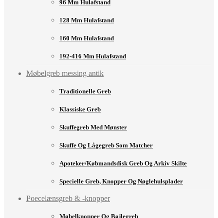
96 Mm Hulafstand
128 Mm Hulafstand
160 Mm Hulafstand
192-416 Mm Hulafstand
Møbelgreb messing antik
Traditionelle Greb
Klassiske Greb
Skuffegreb Med Mønster
Skuffe Og Lågegreb Som Matcher
Apoteker/købmandsdisk Greb Og Arkiv Skilte
Specielle Greb, Knopper Og Nøglehulsplader
Poecelænsgreb & -knopper
Møbelknopper Og Bøjlegreb