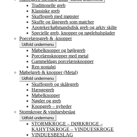
Traditionelle greb
Klassiske greb
Skuffegreb med mønster
Skuffe og lågegreb som matcher
Apoteker/købmandsdisk greb og arkiv skilte
Specielle greb, knopper og nøglehulsplader
Poecelænsgreb & -knopper
Udfold undermenu
Møbelknopper og bøjlegreb
Porcelænsknopper med metal
Gammeldags porcelænsknopper
Ren nostalgi
Møbelgreb & knopper (Metal)
Udfold undermenu
Skuffegreb og skålegreb
Hængegreb
Møbelknopper
Nøgler og greb
Knopgreb – nyheder
Stormkroge & vinduesbeslag
Udfold undermenu
STORMKROGE – DØRKROGE –
KAHYTSKROGE – VINDUESKROGE
VINDUESBESLAG