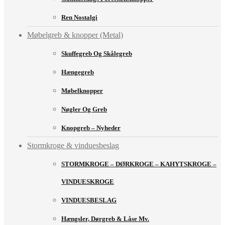
Ren Nostalgi
Møbelgreb & knopper (Metal)
Skuffegreb Og Skålegreb
Hængegreb
Møbelknopper
Nøgler Og Greb
Knopgreb – Nyheder
Stormkroge & vinduesbeslag
STORMKROGE – DØRKROGE – KAHYTSKROGE –
VINDUESKROGE
VINDUESBESLAG
Hængsler, Dørgreb & Låse Mv.