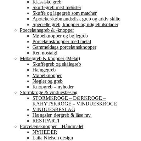
Klassiske greb
Skuffegreb med mønster
Skuffe og lågegreb som matcher
Apoteker/købmandsdisk greb og arkiv skilte
Specielle greb, knopper og nøglehulsplader
Poecelænsgreb & -knopper
Møbelknopper og bøjlegreb
Porcelænsknopper med metal
Gammeldags porcelænsknopper
Ren nostalgi
Møbelgreb & knopper (Metal)
Skuffegreb og skålegreb
Hængegreb
Møbelknopper
Nøgler og greb
Knopgreb – nyheder
Stormkroge & vinduesbeslag
STORMKROGE – DØRKROGE –
KAHYTSKROGE – VINDUESKROGE
VINDUESBESLAG
Hængsler, dørgreb & låse mv.
RESTPARTI
Porcelænsknopper – Håndmalet
NYHEDER
Laila Nielsen design