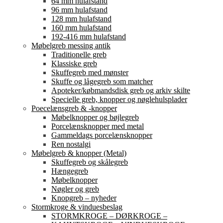
64 mm hulafstand
96 mm hulafstand
128 mm hulafstand
160 mm hulafstand
192-416 mm hulafstand
Møbelgreb messing antik
Traditionelle greb
Klassiske greb
Skuffegreb med mønster
Skuffe og lågegreb som matcher
Apoteker/købmandsdisk greb og arkiv skilte
Specielle greb, knopper og nøglehulsplader
Poecelænsgreb & -knopper
Møbelknopper og bøjlegreb
Porcelænsknopper med metal
Gammeldags porcelænsknopper
Ren nostalgi
Møbelgreb & knopper (Metal)
Skuffegreb og skålegreb
Hængegreb
Møbelknopper
Nøgler og greb
Knopgreb – nyheder
Stormkroge & vinduesbeslag
STORMKROGE – DØRKROGE –