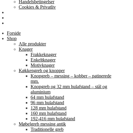
Handelsbetingelser
Cookies & Privatliv
Erhverv
EAN-fakturering
Min Konto
Forside
Shop
Alle produkter
Knager
Frakkeknager
Enkeltknager
Motivknager
Køkkengreb og knopper
Knopgreb – messing – kobber – patinerede
mm.
Knopgreb og 32 mm hulafstand – stål og
aluminium
64 mm hulafstand
96 mm hulafstand
128 mm hulafstand
160 mm hulafstand
192-416 mm hulafstand
Møbelgreb messing antik
Traditionelle greb