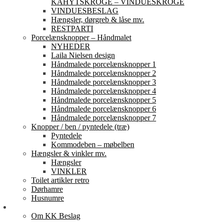
KAHYTSKROGE – VINDUESKROGE
VINDUESBESLAG
Hængsler, dørgreb & låse mv.
RESTPARTI
Porcelænsknopper – Håndmalet
NYHEDER
Laila Nielsen design
Håndmalede porcelænsknopper 1
Håndmalede porcelænsknopper 2
Håndmalede porcelænsknopper 3
Håndmalede porcelænsknopper 4
Håndmalede porcelænsknopper 5
Håndmalede porcelænsknopper 6
Håndmalede porcelænsknopper 7
Knopper / ben / pyntedele (træ)
Pyntedele
Kommodeben – møbelben
Hængsler & vinkler mv.
Hængsler
VINKLER
Toilet artikler retro
Dørhamre
Husnumre
Om os
Om KK Beslag