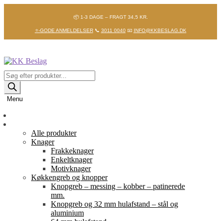
📦 1-3 DAGE – FRAGT 34,5 KR.
⭐-GODE ANMELDELSER
📞
3011 0040
📧
INFO@KKBESLAG.DK
Spring
Spring
til
til
navigation
indhold
Products
search
Menu
Forside
Shop
Alle produkter
Knager
Frakkeknager
Enkeltknager
Motivknager
Køkkengreb og knopper
Knopgreb – messing – kobber – patinerede
mm.
Knopgreb og 32 mm hulafstand – stål og
aluminium