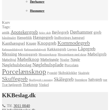
Dørhamre
Husnumre
Kurv
Tags:
Apotekergreb
Dørhammer
Bøjlegreb
greb
antik
Arkiv skilt
Hængegreb
Indborings hængsel
håndmalet
Hængeblik
Kommodegreb
Knopgreb
Kanthængsel
Knage
Lågegreb
Køkkengreb
Ligejern
Købmanddiskgreb
Købmandsdiskgreb
Messing
Møbelgreb
Messinggreb
Messingknop
Messingknop med skrue
Møbelknop
Møbelnøgle
Nøgle
Møbelhjul
Nogler
Nøglehulsplade
Nøglehulsbeslag
Porcelæn
Porcelænsknop
Skibsklokke
Pyntedel
Skudrigle
Skuffegreb
Skålegreb
Sølvgreb
træ
Stormkrog
Skuffegreb i messing
Træknop
Vinkel
Træ bøjlegreb
KKBeslag.dk
📞 Tlf.
3011 0040