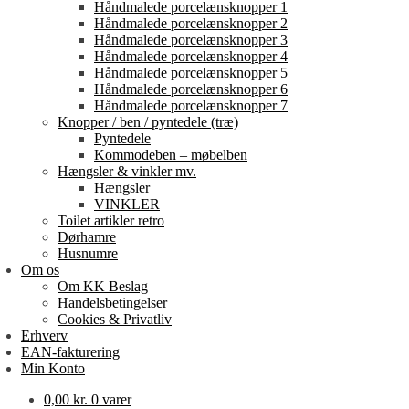
Håndmalede porcelænsknopper 1
Håndmalede porcelænsknopper 2
Håndmalede porcelænsknopper 3
Håndmalede porcelænsknopper 4
Håndmalede porcelænsknopper 5
Håndmalede porcelænsknopper 6
Håndmalede porcelænsknopper 7
Knopper / ben / pyntedele (træ)
Pyntedele
Kommodeben – møbelben
Hængsler & vinkler mv.
Hængsler
VINKLER
Toilet artikler retro
Dørhamre
Husnumre
Om os
Om KK Beslag
Handelsbetingelser
Cookies & Privatliv
Erhverv
EAN-fakturering
Min Konto
0,00
kr.
0 varer