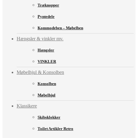
Træknopper
Pyntedele
Kommodeben – Møbelben
Hængsler & vinkler mv.
Hængsler
VINKLER
Møbelhjul & Konsolben
Konsolben
Møbelhjul
Klassikere
Skibsklokker
Toilet Artikler Retro