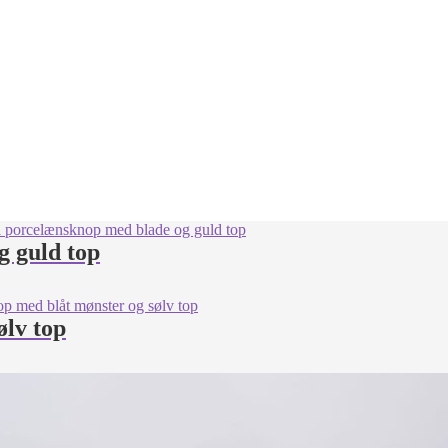
 guld top
ølv top