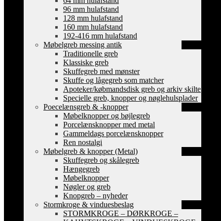
64 mm hulafstand
96 mm hulafstand
128 mm hulafstand
160 mm hulafstand
192-416 mm hulafstand
Møbelgreb messing antik
Traditionelle greb
Klassiske greb
Skuffegreb med mønster
Skuffe og lågegreb som matcher
Apoteker/købmandsdisk greb og arkiv skilte
Specielle greb, knopper og nøglehulsplader
Poecelænsgreb & -knopper
Møbelknopper og bøjlegreb
Porcelænsknopper med metal
Gammeldags porcelænsknopper
Ren nostalgi
Møbelgreb & knopper (Metal)
Skuffegreb og skålegreb
Hængegreb
Møbelknopper
Nøgler og greb
Knopgreb – nyheder
Stormkroge & vinduesbeslag
STORMKROGE – DØRKROGE –