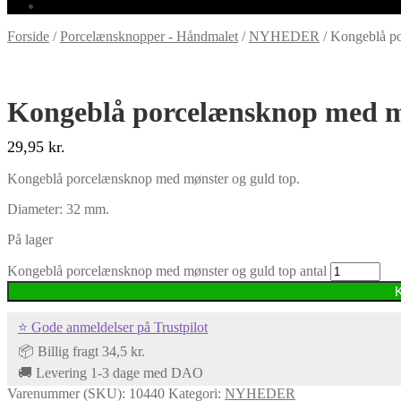
Forside
/
Porcelænsknopper - Håndmalet
/
NYHEDER
/
Kongeblå po
Kongeblå porcelænsknop med mø
29,95
kr.
Kongeblå porcelænsknop med mønster og guld top.
Diameter: 32 mm.
På lager
Kongeblå porcelænsknop med mønster og guld top antal
⭐ Gode anmeldelser på Trustpilot
📦 Billig fragt 34,5 kr.
🚚 Levering 1-3 dage med DAO
Varenummer (SKU):
10440
Kategori:
NYHEDER