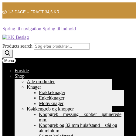
📦 1-3 DAGE – FRAGT 34,5 KR.
Spring til navigation
Spring til indhold
Products search
Menu
Forside
Shop
Alle produkter
Knager
Frakkeknager
Enkeltknager
Motivknager
Køkkengreb og knopper
Knopgreb – messing – kobber – patinerede
mm.
Knopgreb og 32 mm hulafstand – stål og
aluminium