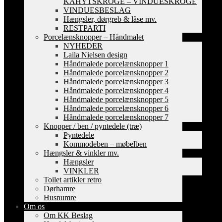
KAHYTSKROGE – VINDUESKROGE
VINDUESBESLAG
Hængsler, dørgreb & låse mv.
RESTPARTI
Porcelænsknopper – Håndmalet
NYHEDER
Laila Nielsen design
Håndmalede porcelænsknopper 1
Håndmalede porcelænsknopper 2
Håndmalede porcelænsknopper 3
Håndmalede porcelænsknopper 4
Håndmalede porcelænsknopper 5
Håndmalede porcelænsknopper 6
Håndmalede porcelænsknopper 7
Knopper / ben / pyntedele (træ)
Pyntedele
Kommodeben – møbelben
Hængsler & vinkler mv.
Hængsler
VINKLER
Toilet artikler retro
Dørhamre
Husnumre
Om os
Om KK Beslag