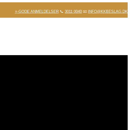
⭐-GODE ANMELDELSER
📞
3011 0040
📧
INFO@KKBESLAG.DK