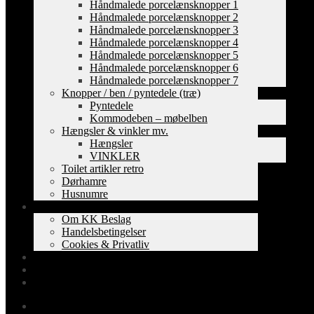
Håndmalede porcelænsknopper 1
Håndmalede porcelænsknopper 2
Håndmalede porcelænsknopper 3
Håndmalede porcelænsknopper 4
Håndmalede porcelænsknopper 5
Håndmalede porcelænsknopper 6
Håndmalede porcelænsknopper 7
Knopper / ben / pyntedele (træ)
Pyntedele
Kommodeben – møbelben
Hængsler & vinkler mv.
Hængsler
VINKLER
Toilet artikler retro
Dørhamre
Husnumre
Om os
Om KK Beslag
Handelsbetingelser
Cookies & Privatliv
Erhverv
EAN-fakturering
Min Konto
0,00
kr.
0 varer