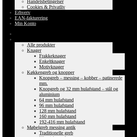
Handelsbetingelser
Cookies & Privatliv
Erhverv
EAN-fakturering
Min Konto
Forside
Shop
Alle produkter
Knager
Frakkeknager
Enkeltknager
Motivknager
Køkkengreb og knopper
Knopgreb – messing – kobber – patinerede
mm.
Knopgreb og 32 mm hulafstand – stål og
aluminium
64 mm hulafstand
96 mm hulafstand
128 mm hulafstand
160 mm hulafstand
192-416 mm hulafstand
Møbelgreb messing antik
Traditionelle greb