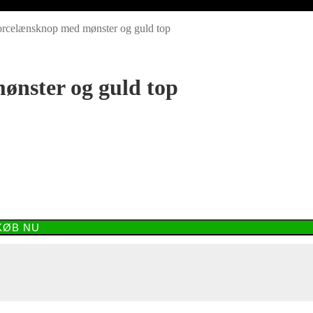
rcelænsknop med mønster og guld top
nster og guld top
KØB NU