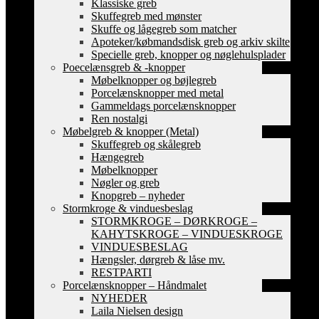
Klassiske greb
Skuffegreb med mønster
Skuffe og lågegreb som matcher
Apoteker/købmandsdisk greb og arkiv skilte
Specielle greb, knopper og nøglehulsplader
Poecelænsgreb & -knopper
Møbelknopper og bøjlegreb
Porcelænsknopper med metal
Gammeldags porcelænsknopper
Ren nostalgi
Møbelgreb & knopper (Metal)
Skuffegreb og skålegreb
Hængegreb
Møbelknopper
Nøgler og greb
Knopgreb – nyheder
Stormkroge & vinduesbeslag
STORMKROGE – DØRKROGE –
KAHYTSKROGE – VINDUESKROGE
VINDUESBESLAG
Hængsler, dørgreb & låse mv.
RESTPARTI
Porcelænsknopper – Håndmalet
NYHEDER
Laila Nielsen design