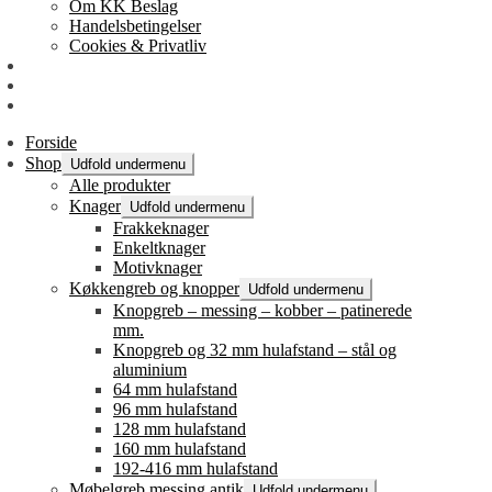
Om KK Beslag
Handelsbetingelser
Cookies & Privatliv
Erhverv
EAN-fakturering
Min Konto
Forside
Shop
Udfold undermenu
Alle produkter
Knager
Udfold undermenu
Frakkeknager
Enkeltknager
Motivknager
Køkkengreb og knopper
Udfold undermenu
Knopgreb – messing – kobber – patinerede
mm.
Knopgreb og 32 mm hulafstand – stål og
aluminium
64 mm hulafstand
96 mm hulafstand
128 mm hulafstand
160 mm hulafstand
192-416 mm hulafstand
Møbelgreb messing antik
Udfold undermenu