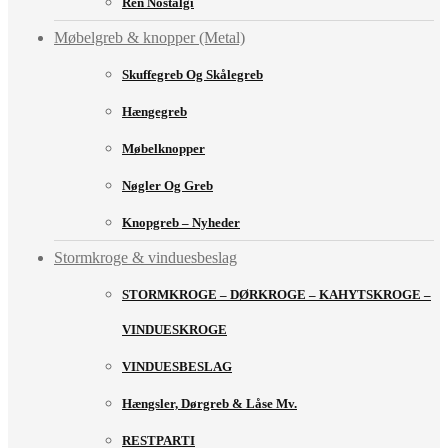
Ren Nostalgi
Møbelgreb & knopper (Metal)
Skuffegreb Og Skålegreb
Hængegreb
Møbelknopper
Nøgler Og Greb
Knopgreb – Nyheder
Stormkroge & vinduesbeslag
STORMKROGE – DØRKROGE – KAHYTSKROGE –
VINDUESKROGE
VINDUESBESLAG
Hængsler, Dørgreb & Låse Mv.
RESTPARTI