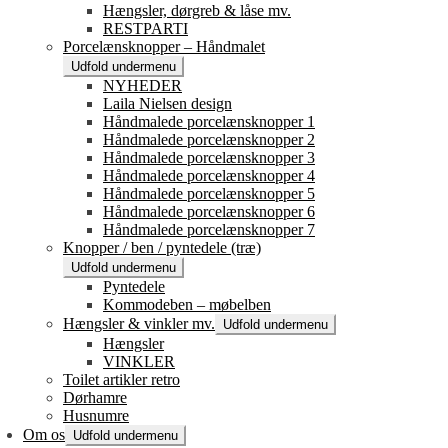
Hængsler, dørgreb & låse mv.
RESTPARTI
Porcelænsknopper – Håndmalet
Udfold undermenu
NYHEDER
Laila Nielsen design
Håndmalede porcelænsknopper 1
Håndmalede porcelænsknopper 2
Håndmalede porcelænsknopper 3
Håndmalede porcelænsknopper 4
Håndmalede porcelænsknopper 5
Håndmalede porcelænsknopper 6
Håndmalede porcelænsknopper 7
Knopper / ben / pyntedele (træ)
Udfold undermenu
Pyntedele
Kommodeben – møbelben
Hængsler & vinkler mv.
Udfold undermenu
Hængsler
VINKLER
Toilet artikler retro
Dørhamre
Husnumre
Om os
Udfold undermenu