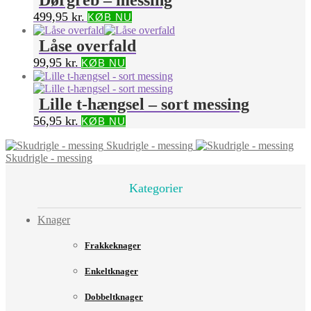
Dørgreb – messing
499,95
kr.
KØB NU
Låse overfald
99,95
kr.
KØB NU
Lille t-hængsel – sort messing
56,95
kr.
KØB NU
Skudrigle - messing
Skudrigle - messing
Kategorier
Knager
Frakkeknager
Enkeltknager
Dobbeltknager