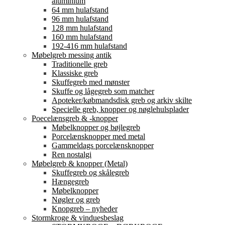
aluminium
64 mm hulafstand
96 mm hulafstand
128 mm hulafstand
160 mm hulafstand
192-416 mm hulafstand
Møbelgreb messing antik
Traditionelle greb
Klassiske greb
Skuffegreb med mønster
Skuffe og lågegreb som matcher
Apoteker/købmandsdisk greb og arkiv skilte
Specielle greb, knopper og nøglehulsplader
Poecelænsgreb & -knopper
Møbelknopper og bøjlegreb
Porcelænsknopper med metal
Gammeldags porcelænsknopper
Ren nostalgi
Møbelgreb & knopper (Metal)
Skuffegreb og skålegreb
Hængegreb
Møbelknopper
Nøgler og greb
Knopgreb – nyheder
Stormkroge & vinduesbeslag