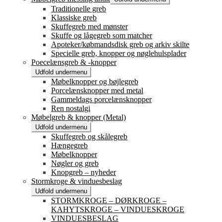
Traditionelle greb
Klassiske greb
Skuffegreb med mønster
Skuffe og lågegreb som matcher
Apoteker/købmandsdisk greb og arkiv skilte
Specielle greb, knopper og nøglehulsplader
Poecelænsgreb & -knopper
Udfold undermenu
Møbelknopper og bøjlegreb
Porcelænsknopper med metal
Gammeldags porcelænsknopper
Ren nostalgi
Møbelgreb & knopper (Metal)
Udfold undermenu
Skuffegreb og skålegreb
Hængegreb
Møbelknopper
Nøgler og greb
Knopgreb – nyheder
Stormkroge & vinduesbeslag
Udfold undermenu
STORMKROGE – DØRKROGE –
KAHYTSKROGE – VINDUESKROGE
VINDUESBESLAG