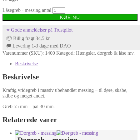
Låsegreb - messing antal
KØB NU
⭐ Gode anmeldelser på Trustpilot
📦 Billig fragt 34,5 kr.
🚚 Levering 1-3 dage med DAO
Varenummer (SKU):
1400
Kategori:
Hængsler, dørgreb & låse mv.
Beskrivelse
Beskrivelse
Kraftig vridegreb i massiv ubehandlet messing – til døre, skabe,
skibe og meget andet.
Greb 55 mm – pal 30 mm.
Relaterede varer