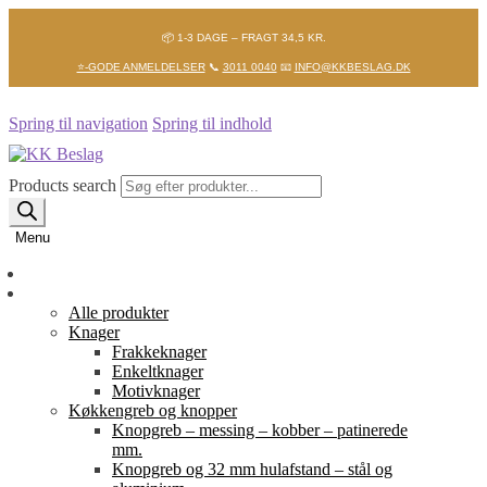
📦 1-3 DAGE – FRAGT 34,5 KR.
⭐-GODE ANMELDELSER
📞
3011 0040
📧
INFO@KKBESLAG.DK
Spring til navigation
Spring til indhold
Products search
Menu
Forside
Shop
Alle produkter
Knager
Frakkeknager
Enkeltknager
Motivknager
Køkkengreb og knopper
Knopgreb – messing – kobber – patinerede
mm.
Knopgreb og 32 mm hulafstand – stål og