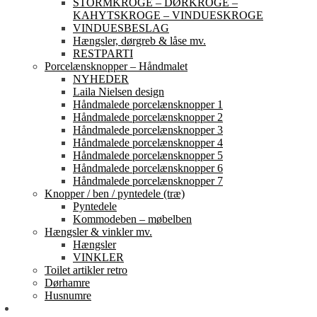
STORMKROGE – DØRKROGE –
KAHYTSKROGE – VINDUESKROGE
VINDUESBESLAG
Hængsler, dørgreb & låse mv.
RESTPARTI
Porcelænsknopper – Håndmalet
NYHEDER
Laila Nielsen design
Håndmalede porcelænsknopper 1
Håndmalede porcelænsknopper 2
Håndmalede porcelænsknopper 3
Håndmalede porcelænsknopper 4
Håndmalede porcelænsknopper 5
Håndmalede porcelænsknopper 6
Håndmalede porcelænsknopper 7
Knopper / ben / pyntedele (træ)
Pyntedele
Kommodeben – møbelben
Hængsler & vinkler mv.
Hængsler
VINKLER
Toilet artikler retro
Dørhamre
Husnumre
Om os