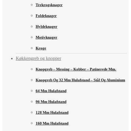
Trekrogsknager
Foldeknager
Hyldeknager
Motivknager
Kroge
Køkkengreb og knopper
Knopgreb – Messing – Kobber – Patinerede Mm.
Knopgreb Og 32 Mm Hulafstand – Stål Og Aluminium
64 Mm Hulafstand
96 Mm Hulafstand
128 Mm Hulafstand
160 Mm Hulafstand