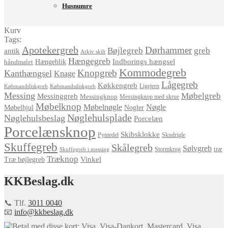
Husnumre
Kurv
Tags:
Apotekergreb
Dørhammer
Bøjlegreb
greb
antik
Arkiv skilt
Hængegreb
Indborings hængsel
håndmalet
Hængeblik
Kommodegreb
Knopgreb
Kanthængsel
Knage
Lågegreb
Køkkengreb
Ligejern
Købmanddiskgreb
Købmandsdiskgreb
Messing
Møbelgreb
Messinggreb
Messingknop
Messingknop med skrue
Møbelknop
Møbelnøgle
Nøgle
Møbelhjul
Nogler
Nøglehulsplade
Nøglehulsbeslag
Porcelæn
Porcelænsknop
Skibsklokke
Pyntedel
Skudrigle
Skuffegreb
Skålegreb
Sølvgreb
træ
Stormkrog
Skuffegreb i messing
Træknop
Vinkel
Træ bøjlegreb
KKBeslag.dk
📞 Tlf.
3011 0040
📧
info@kkbeslag.dk