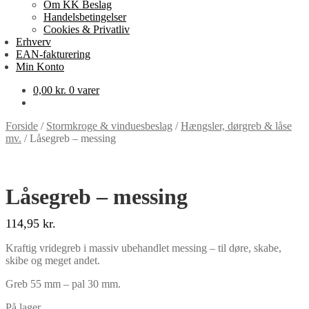
Om KK Beslag
Handelsbetingelser
Cookies & Privatliv
Erhverv
EAN-fakturering
Min Konto
0,00
kr.
0 varer
Forside
/
Stormkroge & vinduesbeslag
/
Hængsler, dørgreb & låse
mv.
/
Låsegreb – messing
Låsegreb – messing
114,95
kr.
Kraftig vridegreb i massiv ubehandlet messing – til døre, skabe,
skibe og meget andet.
Greb 55 mm – pal 30 mm.
På lager