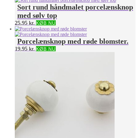
Sort rund håndmalet porcelænsknop
med sølv top
25,95
kr.
KØB NU
Porcelænsknop med røde blomster.
19,95
kr.
KØB NU