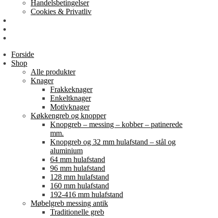
Handelsbetingelser
Cookies & Privatliv
Erhverv
EAN-fakturering
Min Konto
Forside
Shop
Alle produkter
Knager
Frakkeknager
Enkeltknager
Motivknager
Køkkengreb og knopper
Knopgreb – messing – kobber – patinerede
mm.
Knopgreb og 32 mm hulafstand – stål og
aluminium
64 mm hulafstand
96 mm hulafstand
128 mm hulafstand
160 mm hulafstand
192-416 mm hulafstand
Møbelgreb messing antik
Traditionelle greb