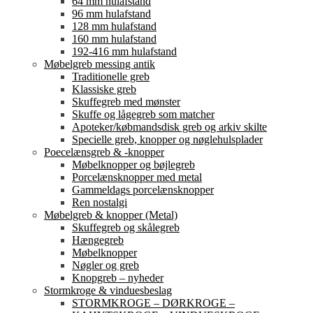
64 mm hulafstand
96 mm hulafstand
128 mm hulafstand
160 mm hulafstand
192-416 mm hulafstand
Møbelgreb messing antik
Traditionelle greb
Klassiske greb
Skuffegreb med mønster
Skuffe og lågegreb som matcher
Apoteker/købmandsdisk greb og arkiv skilte
Specielle greb, knopper og nøglehulsplader
Poecelænsgreb & -knopper
Møbelknopper og bøjlegreb
Porcelænsknopper med metal
Gammeldags porcelænsknopper
Ren nostalgi
Møbelgreb & knopper (Metal)
Skuffegreb og skålegreb
Hængegreb
Møbelknopper
Nøgler og greb
Knopgreb – nyheder
Stormkroge & vinduesbeslag
STORMKROGE – DØRKROGE –