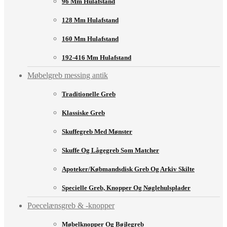
96 Mm Hulafstand
128 Mm Hulafstand
160 Mm Hulafstand
192-416 Mm Hulafstand
Møbelgreb messing antik
Traditionelle Greb
Klassiske Greb
Skuffegreb Med Mønster
Skuffe Og Lågegreb Som Matcher
Apoteker/købmandsdisk Greb Og Arkiv Skilte
Specielle Greb, Knopper Og Nøglehulsplader
Poecelænsgreb & -knopper
Møbelknopper Og Bøjlegreb