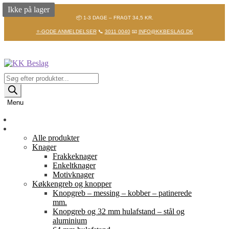
Ikke på lager
📦 1-3 DAGE – FRAGT 34,5 KR.
⭐-GODE ANMELDELSER
📞
3011 0040
📧
INFO@KKBESLAG.DK
Spring
Spring
til
til
navigation
indhold
Products
search
Menu
Forside
Shop
Alle produkter
Knager
Frakkeknager
Enkeltknager
Motivknager
Køkkengreb og knopper
Knopgreb – messing – kobber – patinerede
mm.
Knopgreb og 32 mm hulafstand – stål og
aluminium