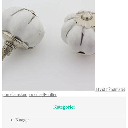
Hvid håndmalet
porcelænsknop med sølv riller
Kategorier
Knager