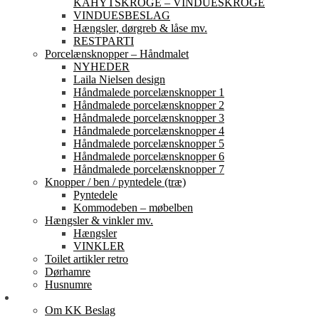
KAHYTSKROGE – VINDUESKROGE
VINDUESBESLAG
Hængsler, dørgreb & låse mv.
RESTPARTI
Porcelænsknopper – Håndmalet
NYHEDER
Laila Nielsen design
Håndmalede porcelænsknopper 1
Håndmalede porcelænsknopper 2
Håndmalede porcelænsknopper 3
Håndmalede porcelænsknopper 4
Håndmalede porcelænsknopper 5
Håndmalede porcelænsknopper 6
Håndmalede porcelænsknopper 7
Knopper / ben / pyntedele (træ)
Pyntedele
Kommodeben – møbelben
Hængsler & vinkler mv.
Hængsler
VINKLER
Toilet artikler retro
Dørhamre
Husnumre
Om os
Om KK Beslag