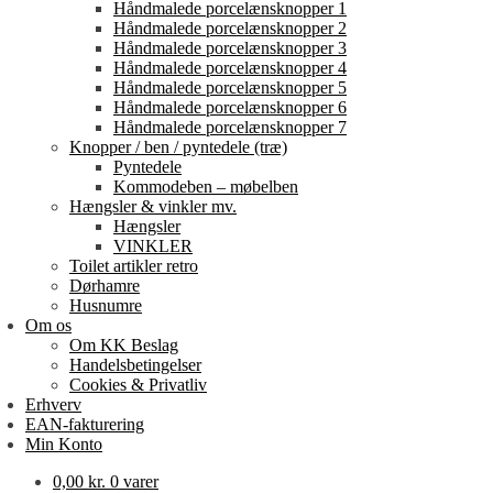
Håndmalede porcelænsknopper 1
Håndmalede porcelænsknopper 2
Håndmalede porcelænsknopper 3
Håndmalede porcelænsknopper 4
Håndmalede porcelænsknopper 5
Håndmalede porcelænsknopper 6
Håndmalede porcelænsknopper 7
Knopper / ben / pyntedele (træ)
Pyntedele
Kommodeben – møbelben
Hængsler & vinkler mv.
Hængsler
VINKLER
Toilet artikler retro
Dørhamre
Husnumre
Om os
Om KK Beslag
Handelsbetingelser
Cookies & Privatliv
Erhverv
EAN-fakturering
Min Konto
0,00
kr.
0 varer