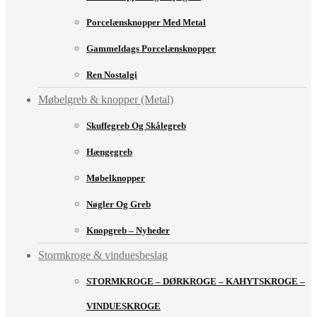
Porcelænsknopper Med Metal
Gammeldags Porcelænsknopper
Ren Nostalgi
Møbelgreb & knopper (Metal)
Skuffegreb Og Skålegreb
Hængegreb
Møbelknopper
Nøgler Og Greb
Knopgreb – Nyheder
Stormkroge & vinduesbeslag
STORMKROGE – DØRKROGE – KAHYTSKROGE –
VINDUESKROGE