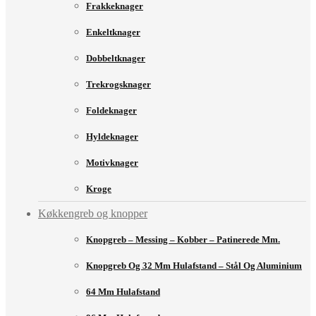
Frakkeknager
Enkeltknager
Dobbeltknager
Trekrogsknager
Foldeknager
Hyldeknager
Motivknager
Kroge
Køkkengreb og knopper
Knopgreb – Messing – Kobber – Patinerede Mm.
Knopgreb Og 32 Mm Hulafstand – Stål Og Aluminium
64 Mm Hulafstand