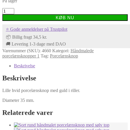
På lager
Lille
hvid
KØB NU
håndmalet
porcelænsknop
⭐ Gode anmeldelser på Trustpilot
med
guld
📦 Billig fragt 34,5 kr.
i
🚚 Levering 1-3 dage med DAO
riller
Varenummer (SKU):
4660
Kategori:
Håndmalede
antal
porcelænsknopper 1
Tag:
Porcelænsknop
Beskrivelse
Beskrivelse
Lille hvid porcelænsknop med guld i riller.
Diameter 35 mm.
Relaterede varer