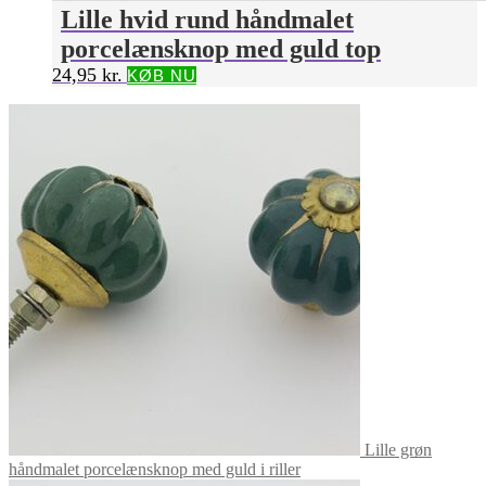
Lille hvid rund håndmalet
porcelænsknop med guld top
24,95
kr.
KØB NU
Lille grøn
håndmalet porcelænsknop med guld i riller