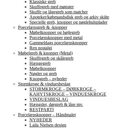
Klassiske greb
Skuffegreb med mønster
Skuffe og lågegreb som matcher
Apoteker/købmandsdisk greb og arkiv skilte
Specielle greb, knopper og nøglehulsplader
Poecelænsgreb & -knopper
Møbelknopper og bøjlegreb
Porcelænsknopper med metal
Gammeldags porcelænsknopper
Ren nostalgi
Møbelgreb & knopper (Metal)
Skuffegreb og skålegreb
Hængegreb
Møbelknopper
Nøgler og greb
Knopgreb – nyheder
Stormkroge & vinduesbeslag
STORMKROGE – DØRKROGE –
KAHYTSKROGE – VINDUESKROGE
VINDUESBESLAG
Hængsler, dørgreb & låse mv.
RESTPARTI
Porcelænsknopper – Håndmalet
NYHEDER
Laila Nielsen design