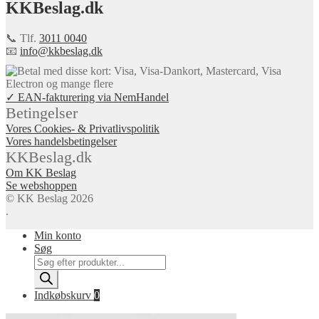
KKBeslag.dk
📞 Tlf.
3011 0040
📧
info@kkbeslag.dk
✓ EAN-fakturering via NemHandel
Betingelser
Vores Cookies- & Privatlivspolitik
Vores handelsbetingelser
KKBeslag.dk
Om KK Beslag
Se webshoppen
© KK Beslag 2026
.
Min konto
Søg
Products
search
Indkøbskurv
0