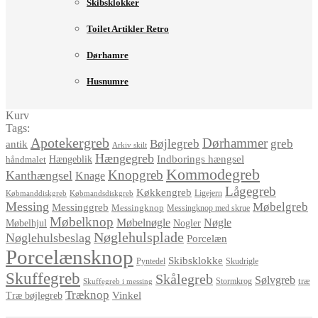
Skibsklokker
Toilet Artikler Retro
Dørhamre
Husnumre
Kurv
Tags:
Apotekergreb
Dørhammer
Bøjlegreb
greb
antik
Arkiv skilt
Hængegreb
Indborings hængsel
håndmalet
Hængeblik
Kommodegreb
Knopgreb
Kanthængsel
Knage
Lågegreb
Køkkengreb
Ligejern
Købmanddiskgreb
Købmandsdiskgreb
Messing
Møbelgreb
Messinggreb
Messingknop
Messingknop med skrue
Møbelknop
Møbelnøgle
Nøgle
Møbelhjul
Nogler
Nøglehulsplade
Nøglehulsbeslag
Porcelæn
Porcelænsknop
Skibsklokke
Pyntedel
Skudrigle
Skuffegreb
Skålegreb
Sølvgreb
træ
Stormkrog
Skuffegreb i messing
Træknop
Vinkel
Træ bøjlegreb