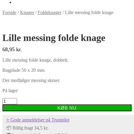
Forside
/
Knager
/
Foldeknager
/
Lille messing folde knage
Lille messing folde knage
68,95
kr.
Lille messing folde knage, dobbelt.
Bagplade 50 x 20 mm.
Der medfølger messing skruer.
På lager
Lille
messing
KØB NU
folde
knage
⭐ Gode anmeldelser på Trustpilot
antal
📦 Billig fragt 34,5 kr.