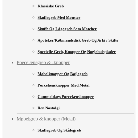
Klassiske Greb
Skuffegreb Med Mønster
Skuffe Og Lågegreb Som Matcher
Apoteker/købmandsdisk Greb Og Arkiv Skilte
Specielle Greb, Knopper Og Nøglehulsplader
Poecelænsgreb & -knopper
Møbelknopper Og Bøjlegreb
Porcelænsknopper Med Metal
Gammeldags Porcelænsknopper
Ren Nostalgi
Møbelgreb & knopper (Metal)
Skuffegreb Og Skålegreb