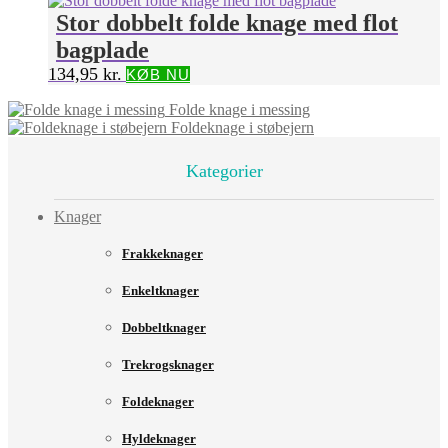
Stor dobbelt folde knage med flot
bagplade
134,95
kr.
KØB NU
Folde knage i messing
Foldeknage i støbejern
Kategorier
Knager
Frakkeknager
Enkeltknager
Dobbeltknager
Trekrogsknager
Foldeknager
Hyldeknager