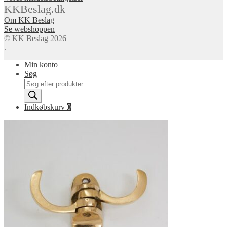
KKBeslag.dk
Om KK Beslag
Se webshoppen
© KK Beslag 2026
.
Min konto
Søg
Products
search
Indkøbskurv
0