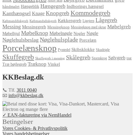
antik
Arkiv skilt
Hængegreb
Indborings hængsel
håndmalet
Hængeblik
Kommodegreb
Knopgreb
Kanthængsel
Knage
Lågegreb
Køkkengreb
Ligejern
Købmanddiskgreb
Købmandsdiskgreb
Messing
Møbelgreb
Messinggreb
Messingknop
Messingknop med skrue
Møbelknop
Møbelnøgle
Nøgle
Møbelhjul
Nogler
Nøglehulsplade
Nøglehulsbeslag
Porcelæn
Porcelænsknop
Skibsklokke
Pyntedel
Skudrigle
Skuffegreb
Skålegreb
Sølvgreb
træ
Stormkrog
Skuffegreb i messing
Træknop
Vinkel
Træ bøjlegreb
KKBeslag.dk
📞 Tlf.
3011 0040
📧
info@kkbeslag.dk
✓ EAN-fakturering via NemHandel
Betingelser
Vores Cookies- & Privatlivspolitik
Vores handelsbetingelser