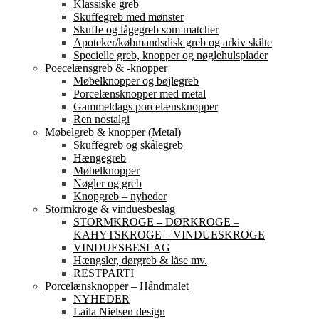
Klassiske greb
Skuffegreb med mønster
Skuffe og lågegreb som matcher
Apoteker/købmandsdisk greb og arkiv skilte
Specielle greb, knopper og nøglehulsplader
Poecelænsgreb & -knopper
Møbelknopper og bøjlegreb
Porcelænsknopper med metal
Gammeldags porcelænsknopper
Ren nostalgi
Møbelgreb & knopper (Metal)
Skuffegreb og skålegreb
Hængegreb
Møbelknopper
Nøgler og greb
Knopgreb – nyheder
Stormkroge & vinduesbeslag
STORMKROGE – DØRKROGE –
KAHYTSKROGE – VINDUESKROGE
VINDUESBESLAG
Hængsler, dørgreb & låse mv.
RESTPARTI
Porcelænsknopper – Håndmalet
NYHEDER
Laila Nielsen design