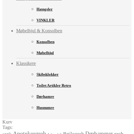
Hængsler
VINKLER
Møbelhjul & Konsolben
Konsolben
Møbelhjul
Klassikere
Skibsklokker
Toilet Artikler Retro
Dørhamre
Husnumre
Kurv
Tags:
Apotekergreb
Dørhammer
Bøjlegreb
greb