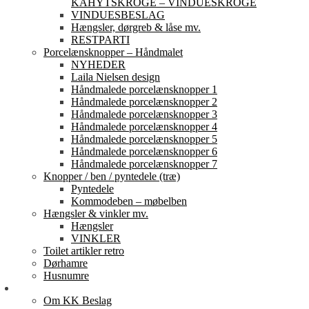
KAHYTSKROGE – VINDUESKROGE
VINDUESBESLAG
Hængsler, dørgreb & låse mv.
RESTPARTI
Porcelænsknopper – Håndmalet
NYHEDER
Laila Nielsen design
Håndmalede porcelænsknopper 1
Håndmalede porcelænsknopper 2
Håndmalede porcelænsknopper 3
Håndmalede porcelænsknopper 4
Håndmalede porcelænsknopper 5
Håndmalede porcelænsknopper 6
Håndmalede porcelænsknopper 7
Knopper / ben / pyntedele (træ)
Pyntedele
Kommodeben – møbelben
Hængsler & vinkler mv.
Hængsler
VINKLER
Toilet artikler retro
Dørhamre
Husnumre
Om os
Om KK Beslag