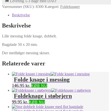
🚚 Levering 1-3 dage med DAO
Varenummer (SKU):
8300
Kategori:
Foldeknager
Beskrivelse
Beskrivelse
Lille messing folde knage, dobbelt.
Bagplade 50 x 20 mm.
Der medfølger messing skruer.
Relaterede varer
Folde knage i messing
146,95
kr.
KØB NU
Foldeknage i støbejern
99,95
kr.
KØB NU