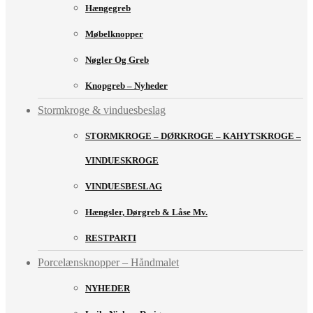
Hængegreb
Møbelknopper
Nøgler Og Greb
Knopgreb – Nyheder
Stormkroge & vinduesbeslag
STORMKROGE – DØRKROGE – KAHYTSKROGE –
VINDUESKROGE
VINDUESBESLAG
Hængsler, Dørgreb & Låse Mv.
RESTPARTI
Porcelænsknopper – Håndmalet
NYHEDER