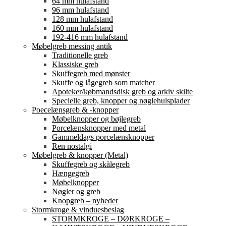
64 mm hulafstand
96 mm hulafstand
128 mm hulafstand
160 mm hulafstand
192-416 mm hulafstand
Møbelgreb messing antik
Traditionelle greb
Klassiske greb
Skuffegreb med mønster
Skuffe og lågegreb som matcher
Apoteker/købmandsdisk greb og arkiv skilte
Specielle greb, knopper og nøglehulsplader
Poecelænsgreb & -knopper
Møbelknopper og bøjlegreb
Porcelænsknopper med metal
Gammeldags porcelænsknopper
Ren nostalgi
Møbelgreb & knopper (Metal)
Skuffegreb og skålegreb
Hængegreb
Møbelknopper
Nøgler og greb
Knopgreb – nyheder
Stormkroge & vinduesbeslag
STORMKROGE – DØRKROGE –