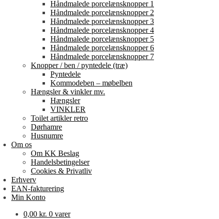
Håndmalede porcelænsknopper 1
Håndmalede porcelænsknopper 2
Håndmalede porcelænsknopper 3
Håndmalede porcelænsknopper 4
Håndmalede porcelænsknopper 5
Håndmalede porcelænsknopper 6
Håndmalede porcelænsknopper 7
Knopper / ben / pyntedele (træ)
Pyntedele
Kommodeben – møbelben
Hængsler & vinkler mv.
Hængsler
VINKLER
Toilet artikler retro
Dørhamre
Husnumre
Om os
Om KK Beslag
Handelsbetingelser
Cookies & Privatliv
Erhverv
EAN-fakturering
Min Konto
0,00
kr.
0 varer