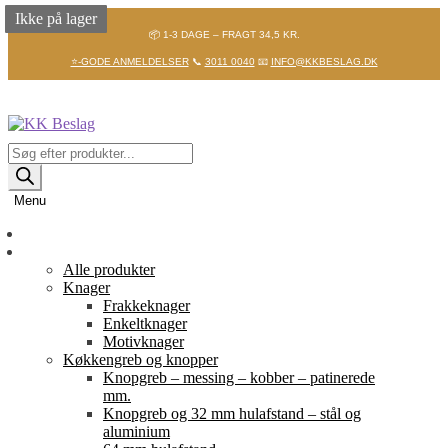
Ikke på lager
Ikke på lager
Ikke på lager
📦 1-3 DAGE – FRAGT 34,5 KR.
⭐-GODE ANMELDELSER
📞
3011 0040
📧
INFO@KKBESLAG.DK
Spring
Spring
til
til
navigation
indhold
Products
search
Menu
Forside
Shop
Alle produkter
Knager
Frakkeknager
Enkeltknager
Motivknager
Køkkengreb og knopper
Knopgreb – messing – kobber – patinerede
mm.
Knopgreb og 32 mm hulafstand – stål og
aluminium