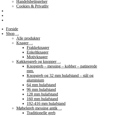
Handelsbetingelser
Cookies & Privatliv
Erhverv
EAN-fakturering
Min Konto
Forside
Shop
Udfold
Alle produkter
undermenu
Knager
Udfold
Frakkeknager
undermenu
Enkeltknager
Motivknager
Køkkengreb og knopper
Udfold
Knopgreb – messing – kobber – patinerede
undermenu
mm.
Knopgreb og 32 mm hulafstand – stål og
aluminium
64 mm hulafstand
96 mm hulafstand
128 mm hulafstand
160 mm hulafstand
192-416 mm hulafstand
Møbelgreb messing antik
Udfold
Traditionelle greb
undermenu