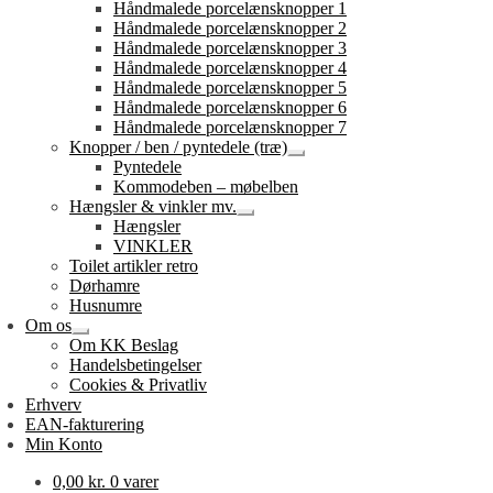
Håndmalede porcelænsknopper 1
Håndmalede porcelænsknopper 2
Håndmalede porcelænsknopper 3
Håndmalede porcelænsknopper 4
Håndmalede porcelænsknopper 5
Håndmalede porcelænsknopper 6
Håndmalede porcelænsknopper 7
Knopper / ben / pyntedele (træ)
Udfold
Pyntedele
undermenu
Kommodeben – møbelben
Hængsler & vinkler mv.
Udfold
Hængsler
undermenu
VINKLER
Toilet artikler retro
Dørhamre
Husnumre
Om os
Udfold
Om KK Beslag
undermenu
Handelsbetingelser
Cookies & Privatliv
Erhverv
EAN-fakturering
Min Konto
0,00
kr.
0 varer