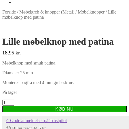
Forside
/
Møbelgreb & knopper (Metal)
/
Møbelknopper
/
Lille
møbelknop med patina
Lille møbelknop med patina
18,95
kr.
Møbelknop med smuk patina.
Diameter 25 mm.
Monteres bagfra med 4 mm grebsskrue.
På lager
Lille
møbelknop
KØB NU
med
patina
⭐ Gode anmeldelser på Trustpilot
antal
📦 Billig fragt 34,5 kr.