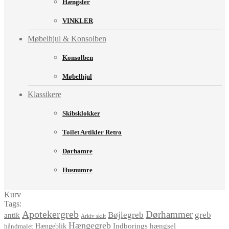
Hængsler
VINKLER
Møbelhjul & Konsolben
Konsolben
Møbelhjul
Klassikere
Skibsklokker
Toilet Artikler Retro
Dørhamre
Husnumre
Kurv
Tags:
Apotekergreb
Dørhammer
Bøjlegreb
greb
antik
Arkiv skilt
Hængegreb
Indborings hængsel
håndmalet
Hængeblik