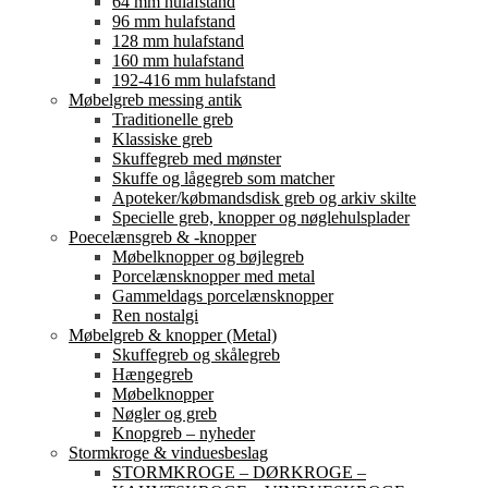
64 mm hulafstand
96 mm hulafstand
128 mm hulafstand
160 mm hulafstand
192-416 mm hulafstand
Møbelgreb messing antik
Traditionelle greb
Klassiske greb
Skuffegreb med mønster
Skuffe og lågegreb som matcher
Apoteker/købmandsdisk greb og arkiv skilte
Specielle greb, knopper og nøglehulsplader
Poecelænsgreb & -knopper
Møbelknopper og bøjlegreb
Porcelænsknopper med metal
Gammeldags porcelænsknopper
Ren nostalgi
Møbelgreb & knopper (Metal)
Skuffegreb og skålegreb
Hængegreb
Møbelknopper
Nøgler og greb
Knopgreb – nyheder
Stormkroge & vinduesbeslag
STORMKROGE – DØRKROGE –