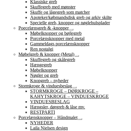
Klassiske greb
Skuffegreb med mønster
Skuffe og lågegreb som matcher
Apoteker/købmandsdisk greb og arkiv skilte
Specielle greb, knopper og nøglehulsplader
Poecelænsgreb & -knopper
Udfold
Møbelknopper og bøjlegreb
undermenu
Porcelænsknopper med metal
Gammeldags porcelænsknopper
Ren nostalgi
Møbelgreb & knopper (Metal)
Udfold
Skuffegreb og skålegreb
undermenu
Hængegreb
Møbelknopper
Nøgler og greb
Knopgreb – nyheder
Stormkroge & vinduesbeslag
Udfold
STORMKROGE – DØRKROGE –
undermenu
KAHYTSKROGE – VINDUESKROGE
VINDUESBESLAG
Hængsler, dørgreb & låse mv.
RESTPARTI
Porcelænsknopper – Håndmalet
Udfold
NYHEDER
undermenu
Laila Nielsen design