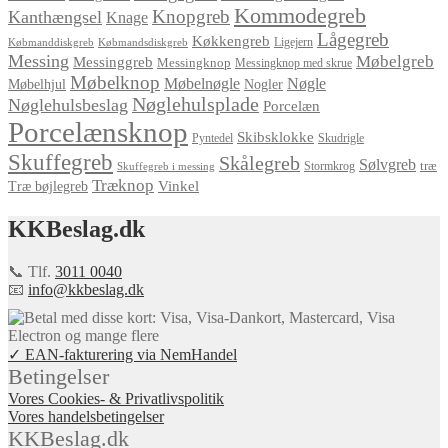
Kommodegreb
Knopgreb
Kanthængsel
Knage
Lågegreb
Køkkengreb
Ligejern
Købmanddiskgreb
Købmandsdiskgreb
Messing
Møbelgreb
Messinggreb
Messingknop
Messingknop med skrue
Møbelknop
Møbelnøgle
Nøgle
Møbelhjul
Nogler
Nøglehulsplade
Nøglehulsbeslag
Porcelæn
Porcelænsknop
Skibsklokke
Pyntedel
Skudrigle
Skuffegreb
Skålegreb
Sølvgreb
træ
Stormkrog
Skuffegreb i messing
Træknop
Vinkel
Træ bøjlegreb
KKBeslag.dk
📞 Tlf.
3011 0040
📧
info@kkbeslag.dk
✓ EAN-fakturering via NemHandel
Betingelser
Vores Cookies- & Privatlivspolitik
Vores handelsbetingelser
KKBeslag.dk