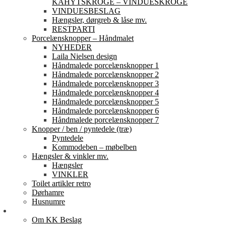
KAHYTSKROGE – VINDUESKROGE
VINDUESBESLAG
Hængsler, dørgreb & låse mv.
RESTPARTI
Porcelænsknopper – Håndmalet
NYHEDER
Laila Nielsen design
Håndmalede porcelænsknopper 1
Håndmalede porcelænsknopper 2
Håndmalede porcelænsknopper 3
Håndmalede porcelænsknopper 4
Håndmalede porcelænsknopper 5
Håndmalede porcelænsknopper 6
Håndmalede porcelænsknopper 7
Knopper / ben / pyntedele (træ)
Pyntedele
Kommodeben – møbelben
Hængsler & vinkler mv.
Hængsler
VINKLER
Toilet artikler retro
Dørhamre
Husnumre
Om os
Om KK Beslag