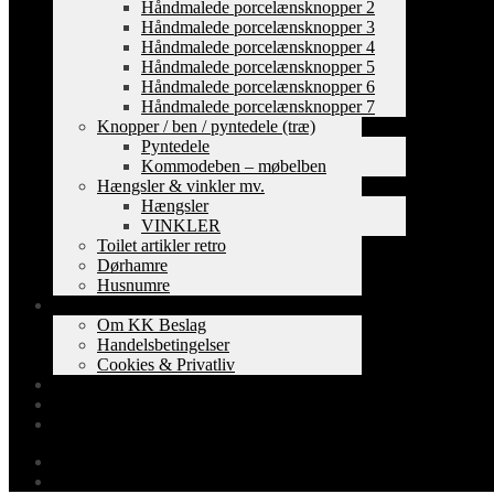
Håndmalede porcelænsknopper 2
Håndmalede porcelænsknopper 3
Håndmalede porcelænsknopper 4
Håndmalede porcelænsknopper 5
Håndmalede porcelænsknopper 6
Håndmalede porcelænsknopper 7
Knopper / ben / pyntedele (træ)
Pyntedele
Kommodeben – møbelben
Hængsler & vinkler mv.
Hængsler
VINKLER
Toilet artikler retro
Dørhamre
Husnumre
Om os
Om KK Beslag
Handelsbetingelser
Cookies & Privatliv
Erhverv
EAN-fakturering
Min Konto
0,00
kr.
0 varer