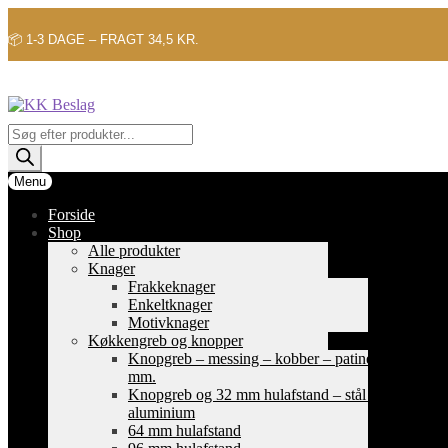
📦 1-3 DAGE – FRAGT 34,5 KR.
Spring
Spring
til
til
navigation
indhold
Products
search
Menu
Forside
Shop
Alle produkter
Knager
Frakkeknager
Enkeltknager
Motivknager
Køkkengreb og knopper
Knopgreb – messing – kobber – patinerede
mm.
Knopgreb og 32 mm hulafstand – stål og
aluminium
64 mm hulafstand