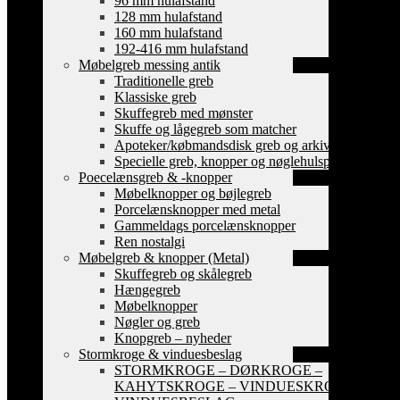
96 mm hulafstand
128 mm hulafstand
160 mm hulafstand
192-416 mm hulafstand
Møbelgreb messing antik
Traditionelle greb
Klassiske greb
Skuffegreb med mønster
Skuffe og lågegreb som matcher
Apoteker/købmandsdisk greb og arkiv skilte
Specielle greb, knopper og nøglehulsplader
Poecelænsgreb & -knopper
Møbelknopper og bøjlegreb
Porcelænsknopper med metal
Gammeldags porcelænsknopper
Ren nostalgi
Møbelgreb & knopper (Metal)
Skuffegreb og skålegreb
Hængegreb
Møbelknopper
Nøgler og greb
Knopgreb – nyheder
Stormkroge & vinduesbeslag
STORMKROGE – DØRKROGE –
KAHYTSKROGE – VINDUESKROGE