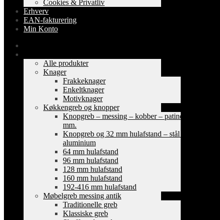
Cookies & Privatliv
Erhverv
EAN-fakturering
Min Konto
Forside
Shop
Alle produkter
Knager
Frakkeknager
Enkeltknager
Motivknager
Køkkengreb og knopper
Knopgreb – messing – kobber – patinerede
mm.
Knopgreb og 32 mm hulafstand – stål og
aluminium
64 mm hulafstand
96 mm hulafstand
128 mm hulafstand
160 mm hulafstand
192-416 mm hulafstand
Møbelgreb messing antik
Traditionelle greb
Klassiske greb