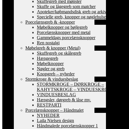
Skuffegreb med mønster
Skuffe og lågegreb som matcher
Apoteker/købmandsdisk greb og arkiv skilte
Specielle greb, knopper og nøglehulsplader
Poecelænsgreb & -knopper
Møbelknopper og bøjlegreb
Porcelænsknopper med metal
Gammeldags porcelænsknopper
Ren nostalgi
Møbelgreb & knopper (Metal)
Skuffegreb og skålegreb
Hængegreb
Møbelknopper
Nøgler og greb
Knopgreb – nyheder
Stormkroge & vinduesbeslag
STORMKROGE – DØRKROGE –
KAHYTSKROGE – VINDUESKROGE
VINDUESBESLAG
Hængsler, dørgreb & låse mv.
RESTPARTI
Porcelænsknopper – Håndmalet
NYHEDER
Laila Nielsen design
Håndmalede porcelænsknopper 1