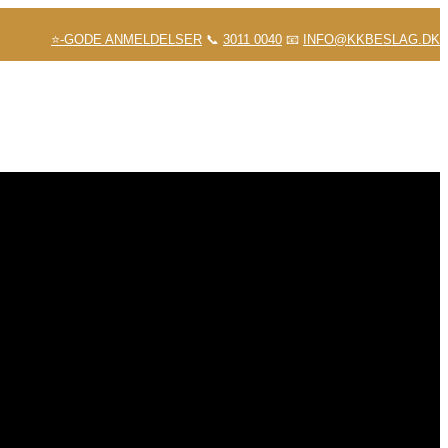
⭐-GODE ANMELDELSER
📞
3011 0040
📧
INFO@KKBESLAG.DK