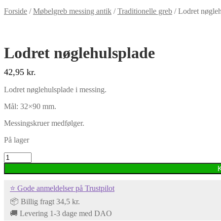
Forside
/
Møbelgreb messing antik
/
Traditionelle greb
/
Lodret nøgle
Lodret nøglehulsplade
42,95
kr.
Lodret nøglehulsplade i messing.
Mål: 32×90 mm.
Messingskruer medfølger.
På lager
Lodret
nøglehulsplade
antal
⭐ Gode anmeldelser på Trustpilot
📦 Billig fragt 34,5 kr.
🚚 Levering 1-3 dage med DAO