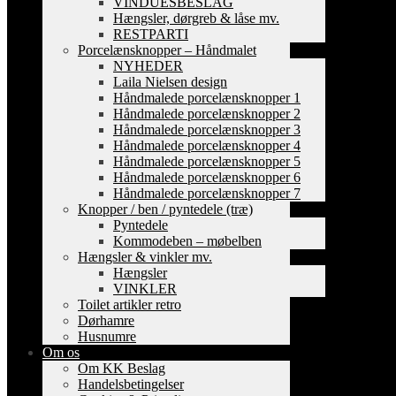
VINDUESBESLAG
Hængsler, dørgreb & låse mv.
RESTPARTI
Porcelænsknopper – Håndmalet
NYHEDER
Laila Nielsen design
Håndmalede porcelænsknopper 1
Håndmalede porcelænsknopper 2
Håndmalede porcelænsknopper 3
Håndmalede porcelænsknopper 4
Håndmalede porcelænsknopper 5
Håndmalede porcelænsknopper 6
Håndmalede porcelænsknopper 7
Knopper / ben / pyntedele (træ)
Pyntedele
Kommodeben – møbelben
Hængsler & vinkler mv.
Hængsler
VINKLER
Toilet artikler retro
Dørhamre
Husnumre
Om os
Om KK Beslag
Handelsbetingelser