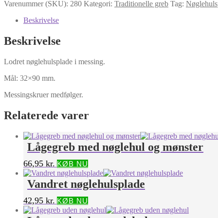
Varenummer (SKU):
280
Kategori:
Traditionelle greb
Tag:
Nøglehuls
Beskrivelse
Beskrivelse
Lodret nøglehulsplade i messing.
Mål: 32×90 mm.
Messingskruer medfølger.
Relaterede varer
Lågegreb med nøglehul og mønster
66,95
kr.
KØB NU
Vandret nøglehulsplade
42,95
kr.
KØB NU