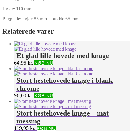
Højde: 110 mm.
Bagplade: højde 85 mm – bredde 65 mm.
Relaterede varer
Et glad lille hovede med knage
64,95
kr.
KØB NU
Stort hestehovede knage i blank
chrome
96,00
kr.
KØB NU
Stort hestehovede knage – mat
messing
119,95
kr.
KØB NU