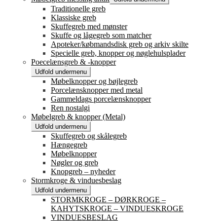
Traditionelle greb
Klassiske greb
Skuffegreb med mønster
Skuffe og lågegreb som matcher
Apoteker/købmandsdisk greb og arkiv skilte
Specielle greb, knopper og nøglehulsplader
Poecelænsgreb & -knopper
Udfold undermenu
Møbelknopper og bøjlegreb
Porcelænsknopper med metal
Gammeldags porcelænsknopper
Ren nostalgi
Møbelgreb & knopper (Metal)
Udfold undermenu
Skuffegreb og skålegreb
Hængegreb
Møbelknopper
Nøgler og greb
Knopgreb – nyheder
Stormkroge & vinduesbeslag
Udfold undermenu
STORMKROGE – DØRKROGE –
KAHYTSKROGE – VINDUESKROGE
VINDUESBESLAG