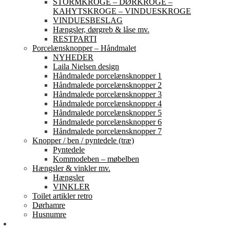
STORMKROGE – DØRKROGE –
KAHYTSKROGE – VINDUESKROGE
VINDUESBESLAG
Hængsler, dørgreb & låse mv.
RESTPARTI
Porcelænsknopper – Håndmalet
NYHEDER
Laila Nielsen design
Håndmalede porcelænsknopper 1
Håndmalede porcelænsknopper 2
Håndmalede porcelænsknopper 3
Håndmalede porcelænsknopper 4
Håndmalede porcelænsknopper 5
Håndmalede porcelænsknopper 6
Håndmalede porcelænsknopper 7
Knopper / ben / pyntedele (træ)
Pyntedele
Kommodeben – møbelben
Hængsler & vinkler mv.
Hængsler
VINKLER
Toilet artikler retro
Dørhamre
Husnumre
Om os