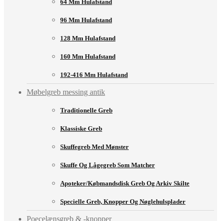
64 Mm Hulafstand
96 Mm Hulafstand
128 Mm Hulafstand
160 Mm Hulafstand
192-416 Mm Hulafstand
Møbelgreb messing antik
Traditionelle Greb
Klassiske Greb
Skuffegreb Med Mønster
Skuffe Og Lågegreb Som Matcher
Apoteker/købmandsdisk Greb Og Arkiv Skilte
Specielle Greb, Knopper Og Nøglehulsplader
Poecelænsgreb & -knopper