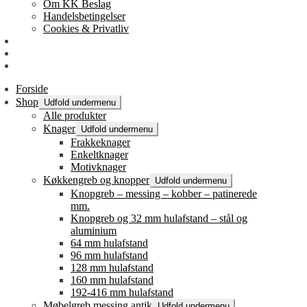
Om KK Beslag
Handelsbetingelser
Cookies & Privatliv
Erhverv
EAN-fakturering
Min Konto
Forside
Shop
Udfold undermenu
Alle produkter
Knager
Udfold undermenu
Frakkeknager
Enkeltknager
Motivknager
Køkkengreb og knopper
Udfold undermenu
Knopgreb – messing – kobber – patinerede
mm.
Knopgreb og 32 mm hulafstand – stål og
aluminium
64 mm hulafstand
96 mm hulafstand
128 mm hulafstand
160 mm hulafstand
192-416 mm hulafstand
Møbelgreb messing antik
Udfold undermenu