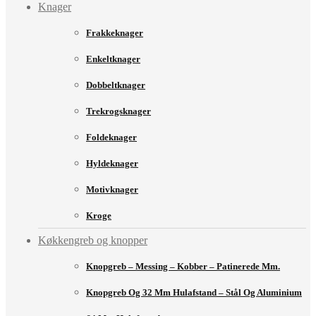
Knager
Frakkeknager
Enkeltknager
Dobbeltknager
Trekrogsknager
Foldeknager
Hyldeknager
Motivknager
Kroge
Køkkengreb og knopper
Knopgreb – Messing – Kobber – Patinerede Mm.
Knopgreb Og 32 Mm Hulafstand – Stål Og Aluminium