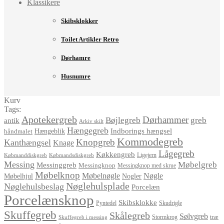
Klassikere
Skibsklokker
Toilet Artikler Retro
Dørhamre
Husnumre
Kurv
Tags:
Apotekergreb
Dørhammer
Bøjlegreb
greb
antik
Arkiv skilt
Hængegreb
Indborings hængsel
håndmalet
Hængeblik
Kommodegreb
Knopgreb
Kanthængsel
Knage
Lågegreb
Køkkengreb
Ligejern
Købmanddiskgreb
Købmandsdiskgreb
Messing
Møbelgreb
Messinggreb
Messingknop
Messingknop med skrue
Møbelknop
Møbelnøgle
Nøgle
Møbelhjul
Nogler
Nøglehulsplade
Nøglehulsbeslag
Porcelæn
Porcelænsknop
Skibsklokke
Pyntedel
Skudrigle
Skuffegreb
Skålegreb
Sølvgreb
træ
Stormkrog
Skuffegreb i messing