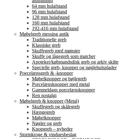
aluminium
64 mm hulafstand
96 mm hulafstand
128 mm hulafstand
160 mm hulafstand
192-416 mm hulafstand
Møbelgreb messing antik
Traditionelle greb
Klassiske greb
Skuffegreb med mønster
Skuffe og lågegreb som matcher
Apoteker/købmandsdisk greb og arkiv skilte
Specielle greb, knopper og nøglehulsplader
Poecelænsgreb & -knopper
Møbelknopper og bøjlegreb
Porcelænsknopper med metal
Gammeldags porcelænsknopper
Ren nostalgi
Møbelgreb & knopper (Metal)
Skuffegreb og skålegreb
Hængegreb
Møbelknopper
Nøgler og greb
Knopgreb – nyheder
Stormkroge & vinduesbeslag