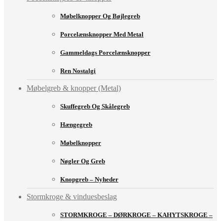
Møbelknopper Og Bøjlegreb
Porcelænsknopper Med Metal
Gammeldags Porcelænsknopper
Ren Nostalgi
Møbelgreb & knopper (Metal)
Skuffegreb Og Skålegreb
Hængegreb
Møbelknopper
Nøgler Og Greb
Knopgreb – Nyheder
Stormkroge & vinduesbeslag
STORMKROGE – DØRKROGE – KAHYTSKROGE –