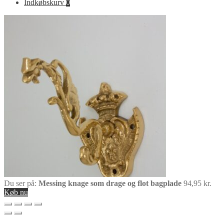
Indkøbskurv
0
Du ser på:
Messing knage som drage og flot bagplade
94,95
kr.
Køb nu