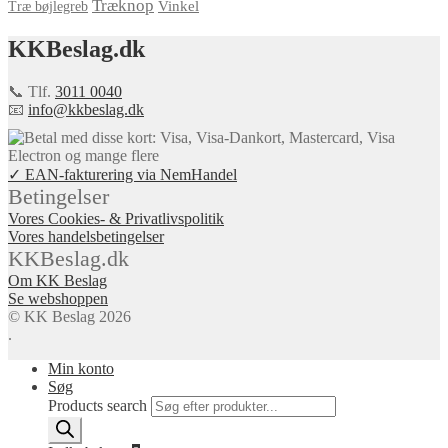
Træknop
Vinkel
Træ bøjlegreb
KKBeslag.dk
📞 Tlf.
3011 0040
📧
info@kkbeslag.dk
✓ EAN-fakturering via NemHandel
Betingelser
Vores Cookies- & Privatlivspolitik
Vores handelsbetingelser
KKBeslag.dk
Om KK Beslag
Se webshoppen
© KK Beslag 2026
.
Min konto
Søg
Products search