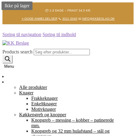
Ikke på lager
📦 1-3 DAGE – FRAGT 34,5 KR.
⭐-GODE ANMELDELSER
📞
3011 0040
📧
INFO@KKBESLAG.DK
Spring til navigation
Spring til indhold
Products search
Menu
Forside
Shop
Alle produkter
Knager
Frakkeknager
Enkeltknager
Motivknager
Køkkengreb og knopper
Knopgreb – messing – kobber – patinerede
mm.
Knopgreb og 32 mm hulafstand – stål og