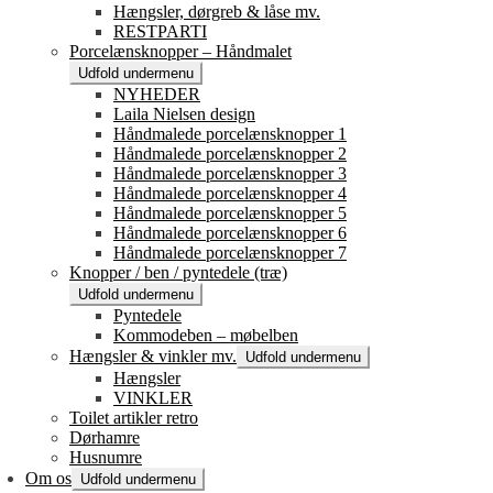
Hængsler, dørgreb & låse mv.
RESTPARTI
Porcelænsknopper – Håndmalet
Udfold undermenu
NYHEDER
Laila Nielsen design
Håndmalede porcelænsknopper 1
Håndmalede porcelænsknopper 2
Håndmalede porcelænsknopper 3
Håndmalede porcelænsknopper 4
Håndmalede porcelænsknopper 5
Håndmalede porcelænsknopper 6
Håndmalede porcelænsknopper 7
Knopper / ben / pyntedele (træ)
Udfold undermenu
Pyntedele
Kommodeben – møbelben
Hængsler & vinkler mv.
Udfold undermenu
Hængsler
VINKLER
Toilet artikler retro
Dørhamre
Husnumre
Om os
Udfold undermenu