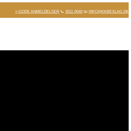
⭐-GODE ANMELDELSER
📞
3011 0040
📧
INFO@KKBESLAG.DK