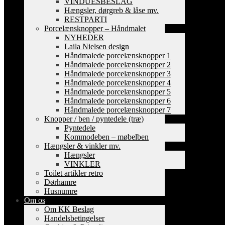
VINDUESBESLAG
Hængsler, dørgreb & låse mv.
RESTPARTI
Porcelænsknopper – Håndmalet
NYHEDER
Laila Nielsen design
Håndmalede porcelænsknopper 1
Håndmalede porcelænsknopper 2
Håndmalede porcelænsknopper 3
Håndmalede porcelænsknopper 4
Håndmalede porcelænsknopper 5
Håndmalede porcelænsknopper 6
Håndmalede porcelænsknopper 7
Knopper / ben / pyntedele (træ)
Pyntedele
Kommodeben – møbelben
Hængsler & vinkler mv.
Hængsler
VINKLER
Toilet artikler retro
Dørhamre
Husnumre
Om os
Om KK Beslag
Handelsbetingelser