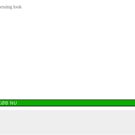
essing look
KØB NU