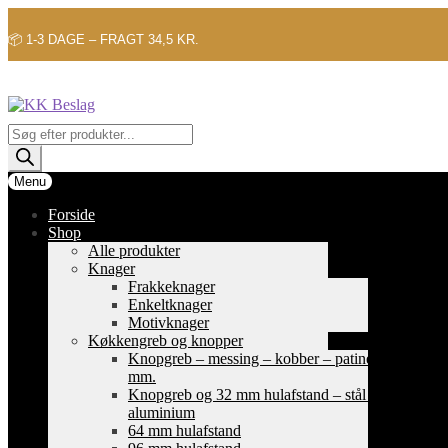
📦 1-3 DAGE – FRAGT 34,5 KR.
Spring
Spring
til
til
navigation
indhold
Products
search
Menu
Forside
Shop
Alle produkter
Knager
Frakkeknager
Enkeltknager
Motivknager
Køkkengreb og knopper
Knopgreb – messing – kobber – patinerede
mm.
Knopgreb og 32 mm hulafstand – stål og
aluminium
64 mm hulafstand