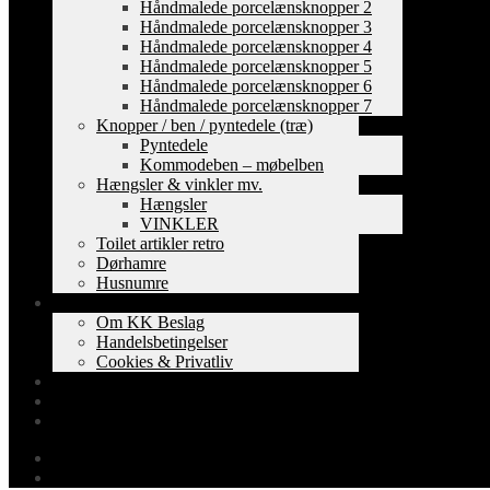
Håndmalede porcelænsknopper 2
Håndmalede porcelænsknopper 3
Håndmalede porcelænsknopper 4
Håndmalede porcelænsknopper 5
Håndmalede porcelænsknopper 6
Håndmalede porcelænsknopper 7
Knopper / ben / pyntedele (træ)
Pyntedele
Kommodeben – møbelben
Hængsler & vinkler mv.
Hængsler
VINKLER
Toilet artikler retro
Dørhamre
Husnumre
Om os
Om KK Beslag
Handelsbetingelser
Cookies & Privatliv
Erhverv
EAN-fakturering
Min Konto
0,00
kr.
0 varer