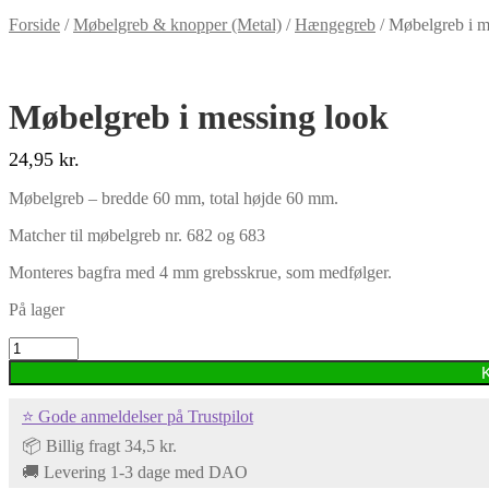
Forside
/
Møbelgreb & knopper (Metal)
/
Hængegreb
/
Møbelgreb i m
Møbelgreb i messing look
24,95
kr.
Møbelgreb – bredde 60 mm, total højde 60 mm.
Matcher til møbelgreb nr. 682 og 683
Monteres bagfra med 4 mm grebsskrue, som medfølger.
På lager
Møbelgreb
i
messing
look
⭐ Gode anmeldelser på Trustpilot
antal
📦 Billig fragt 34,5 kr.
🚚 Levering 1-3 dage med DAO