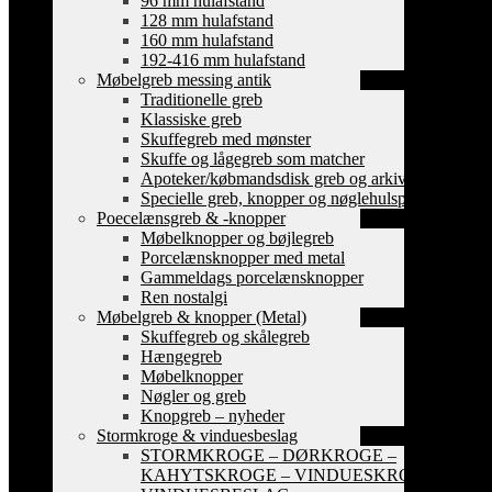
96 mm hulafstand
128 mm hulafstand
160 mm hulafstand
192-416 mm hulafstand
Møbelgreb messing antik
Traditionelle greb
Klassiske greb
Skuffegreb med mønster
Skuffe og lågegreb som matcher
Apoteker/købmandsdisk greb og arkiv skilte
Specielle greb, knopper og nøglehulsplader
Poecelænsgreb & -knopper
Møbelknopper og bøjlegreb
Porcelænsknopper med metal
Gammeldags porcelænsknopper
Ren nostalgi
Møbelgreb & knopper (Metal)
Skuffegreb og skålegreb
Hængegreb
Møbelknopper
Nøgler og greb
Knopgreb – nyheder
Stormkroge & vinduesbeslag
STORMKROGE – DØRKROGE –
KAHYTSKROGE – VINDUESKROGE