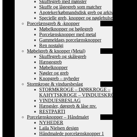
Skuffegreb med mønster
Skuffe og lågegreb som matcher
Apoteker/købmandsdisk greb og arkiv skilte
Specielle greb, knopper og nøglehulsplader
Poecelænsgreb & -knopper
Møbelknopper og bøjlegreb
Porcelænsknopper med metal
Gammeldags porcelænsknopper
Ren nostalgi
Møbelgreb & knopper (Metal)
Skuffegreb og skålegreb
Hængegreb
Møbelknopper
Nøgler og greb
Knopgreb – nyheder
Stormkroge & vinduesbeslag
STORMKROGE – DØRKROGE –
KAHYTSKROGE – VINDUESKROGE
VINDUESBESLAG
Hængsler, dørgreb & låse mv.
RESTPARTI
Porcelænsknopper – Håndmalet
NYHEDER
Laila Nielsen design
Håndmalede porcelænsknopper 1