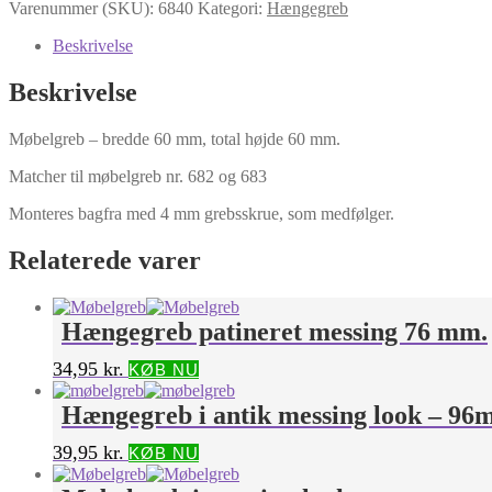
Varenummer (SKU):
6840
Kategori:
Hængegreb
Beskrivelse
Beskrivelse
Møbelgreb – bredde 60 mm, total højde 60 mm.
Matcher til møbelgreb nr. 682 og 683
Monteres bagfra med 4 mm grebsskrue, som medfølger.
Relaterede varer
Hængegreb patineret messing 76 mm.
34,95
kr.
KØB NU
Hængegreb i antik messing look – 9
39,95
kr.
KØB NU