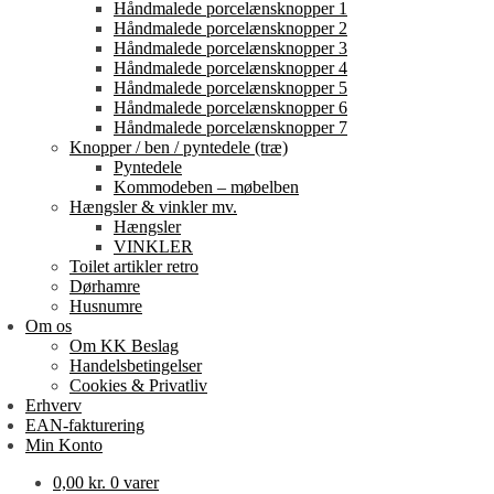
Håndmalede porcelænsknopper 1
Håndmalede porcelænsknopper 2
Håndmalede porcelænsknopper 3
Håndmalede porcelænsknopper 4
Håndmalede porcelænsknopper 5
Håndmalede porcelænsknopper 6
Håndmalede porcelænsknopper 7
Knopper / ben / pyntedele (træ)
Pyntedele
Kommodeben – møbelben
Hængsler & vinkler mv.
Hængsler
VINKLER
Toilet artikler retro
Dørhamre
Husnumre
Om os
Om KK Beslag
Handelsbetingelser
Cookies & Privatliv
Erhverv
EAN-fakturering
Min Konto
0,00
kr.
0 varer