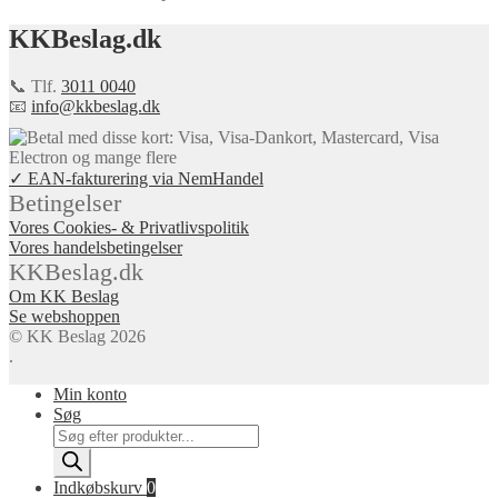
KKBeslag.dk
📞 Tlf.
3011 0040
📧
info@kkbeslag.dk
✓ EAN-fakturering via NemHandel
Betingelser
Vores Cookies- & Privatlivspolitik
Vores handelsbetingelser
KKBeslag.dk
Om KK Beslag
Se webshoppen
© KK Beslag 2026
.
Min konto
Søg
Products
search
Indkøbskurv
0