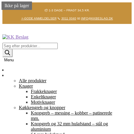
Ikke på lager
Ikke på lager
Ikke på lager
📦 1-3 DAGE – FRAGT 34,5 KR.
⭐-GODE ANMELDELSER
📞
3011 0040
📧
INFO@KKBESLAG.DK
Spring
Spring
til
til
navigation
indhold
Products
search
Menu
Forside
Shop
Alle produkter
Knager
Frakkeknager
Enkeltknager
Motivknager
Køkkengreb og knopper
Knopgreb – messing – kobber – patinerede
mm.
Knopgreb og 32 mm hulafstand – stål og
aluminium