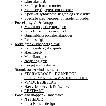
Klassiske greb
Skuffegreb med mønster
Skuffe og lågegreb som matcher
Apoteker/købmandsdisk greb og arkiv skilte
Specielle greb, knopper og nøglehulsplader
Poecelænsgreb & -knopper
Møbelknopper og bøjlegreb
Porcelænsknopper med metal
Gammeldags porcelænsknopper
Ren nostalgi
Møbelgreb & knopper (Metal)
Skuffegreb og skålegreb
Hængegreb
Møbelknopper
Nøgler og greb
Knopgreb – nyheder
Stormkroge & vinduesbeslag
STORMKROGE – DØRKROGE –
KAHYTSKROGE – VINDUESKROGE
VINDUESBESLAG
Hængsler, dørgreb & låse mv.
RESTPARTI
Porcelænsknopper – Håndmalet
NYHEDER
Laila Nielsen design