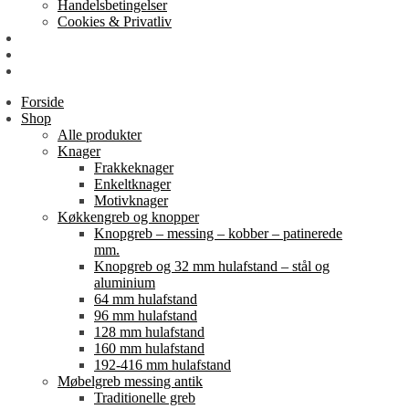
Handelsbetingelser
Cookies & Privatliv
Erhverv
EAN-fakturering
Min Konto
Forside
Shop
Alle produkter
Knager
Frakkeknager
Enkeltknager
Motivknager
Køkkengreb og knopper
Knopgreb – messing – kobber – patinerede
mm.
Knopgreb og 32 mm hulafstand – stål og
aluminium
64 mm hulafstand
96 mm hulafstand
128 mm hulafstand
160 mm hulafstand
192-416 mm hulafstand
Møbelgreb messing antik
Traditionelle greb