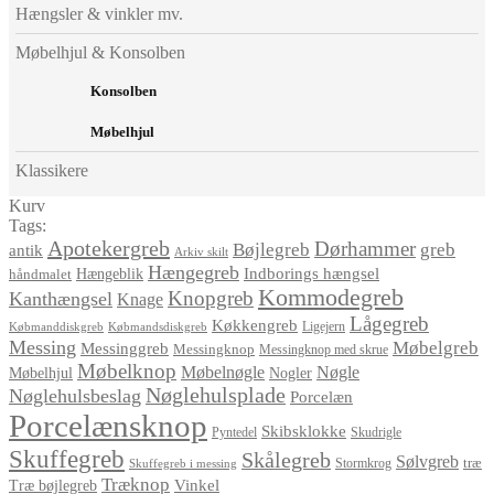
Hængsler & vinkler mv.
Møbelhjul & Konsolben
Konsolben
Møbelhjul
Klassikere
Kurv
Tags:
Apotekergreb
Dørhammer
Bøjlegreb
greb
antik
Arkiv skilt
Hængegreb
Indborings hængsel
håndmalet
Hængeblik
Kommodegreb
Knopgreb
Kanthængsel
Knage
Lågegreb
Køkkengreb
Ligejern
Købmanddiskgreb
Købmandsdiskgreb
Messing
Møbelgreb
Messinggreb
Messingknop
Messingknop med skrue
Møbelknop
Møbelnøgle
Nøgle
Møbelhjul
Nogler
Nøglehulsplade
Nøglehulsbeslag
Porcelæn
Porcelænsknop
Skibsklokke
Pyntedel
Skudrigle
Skuffegreb
Skålegreb
Sølvgreb
træ
Stormkrog
Skuffegreb i messing
Træknop
Vinkel
Træ bøjlegreb