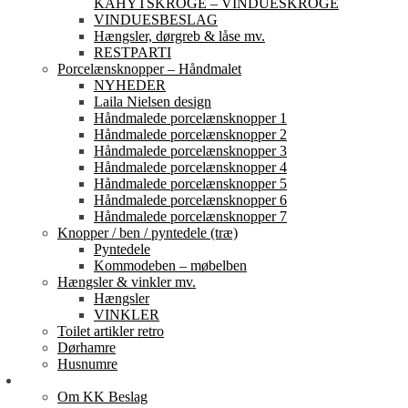
KAHYTSKROGE – VINDUESKROGE
VINDUESBESLAG
Hængsler, dørgreb & låse mv.
RESTPARTI
Porcelænsknopper – Håndmalet
NYHEDER
Laila Nielsen design
Håndmalede porcelænsknopper 1
Håndmalede porcelænsknopper 2
Håndmalede porcelænsknopper 3
Håndmalede porcelænsknopper 4
Håndmalede porcelænsknopper 5
Håndmalede porcelænsknopper 6
Håndmalede porcelænsknopper 7
Knopper / ben / pyntedele (træ)
Pyntedele
Kommodeben – møbelben
Hængsler & vinkler mv.
Hængsler
VINKLER
Toilet artikler retro
Dørhamre
Husnumre
Om os
Om KK Beslag