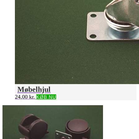
Møbelhjul
24,00
kr.
KØB NU