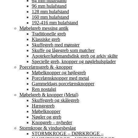
64 mm hulafstand
96 mm hulafstand
128 mm hulafstand
160 mm hulafstand
192-416 mm hulafstand
Møbelgreb messing antik
Traditionelle greb
Klassiske greb
Skuffegreb med mønster
Skuffe og lågegreb som matcher
Apoteker/købmandsdisk greb og arkiv skilte
Specielle greb, knopper og nøglehulsplader
Poecelænsgreb & -knopper
Møbelknopper og bøjlegreb
Porcelænsknopper med metal
Gammeldags porcelænsknopper
Ren nostalgi
Møbelgreb & knopper (Metal)
Skuffegreb og skålegreb
Hængegreb
Møbelknopper
Nøgler og greb
Knopgreb – nyheder
Stormkroge & vinduesbeslag
STORMKROGE – DØRKROGE –