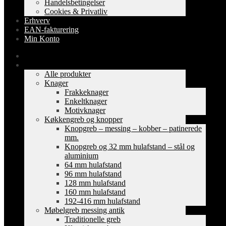
Handelsbetingelser
Cookies & Privatliv
Erhverv
EAN-fakturering
Min Konto
Forside
Shop
Alle produkter
Knager
Frakkeknager
Enkeltknager
Motivknager
Køkkengreb og knopper
Knopgreb – messing – kobber – patinerede
mm.
Knopgreb og 32 mm hulafstand – stål og
aluminium
64 mm hulafstand
96 mm hulafstand
128 mm hulafstand
160 mm hulafstand
192-416 mm hulafstand
Møbelgreb messing antik
Traditionelle greb