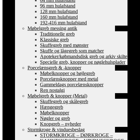
64 mm hulafstand
96 mm hulafstand
128 mm hulafstand
160 mm hulafstand
192-416 mm hulafstand
Møbelgreb messing antik
Traditionelle greb
Klassiske greb
Skuffegreb med mønster
Skuffe og lågegreb som matcher
Apoteker/købmandsdisk greb og arkiv skilte
Specielle greb, knopper og nøglehulsplader
Poecelænsgreb & -knopper
Møbelknopper og bøjlegreb
Porcelænsknopper med metal
Gammeldags porcelænsknopper
Ren nostalgi
Møbelgreb & knopper (Metal)
Skuffegreb og skålegreb
Hængegreb
Møbelknopper
Nøgler og greb
Knopgreb – nyheder
Stormkroge & vinduesbeslag
STORMKROGE – DØRKROGE –