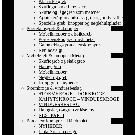
Klassiske greb
Skuffegreb med mønster
Skuffe og lågegreb som matcher
Apoteker/købmandsdisk greb og arkiv skilte
Specielle greb, knopper og nøglehulsplader
Poecelænsgreb & -knopper
Møbelknopper og bøjlegreb
Porcelænsknopper med metal
Gammeldags porcelænsknopper
Ren nostalgi
Møbelgreb & knopper (Metal)
Skuffegreb og skålegreb
Hængegreb
Møbelknopper
Nøgler og greb
Knopgreb – nyheder
Stormkroge & vinduesbeslag
STORMKROGE – DØRKROGE –
KAHYTSKROGE – VINDUESKROGE
VINDUESBESLAG
Hængsler, dørgreb & låse mv.
RESTPARTI
Porcelænsknopper – Håndmalet
NYHEDER
Laila Nielsen design