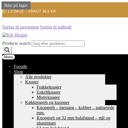
Ikke på lager
Ikke på lager
Ikke på lager
📦 1-3 DAGE – FRAGT 34,5 KR.
Spring til navigation
Spring til indhold
Products search
Menu
Forside
Shop
Alle produkter
Knager
Frakkeknager
Enkeltknager
Motivknager
Køkkengreb og knopper
Knopgreb – messing – kobber – patinerede
mm.
Knopgreb og 32 mm hulafstand – stål og
aluminium