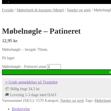
Forside
/
Møbelgreb & knopper (Metal)
/
Nøgler og greb
/
Møbelnøgle
Møbelnøgle – Patineret
12,95
kr.
Møbelnøgle – længde 70mm.
På lager
Møbelnøgle - Patineret antal
⭐ Gode anmeldelser på Trustpilot
📦 Billig fragt 34,5 kr.
🚚 Levering 1-3 dage med DAO
Varenummer (SKU):
5570
Kategori:
Nøgler og greb
Tags:
Møbelnøg
Beskrivelse