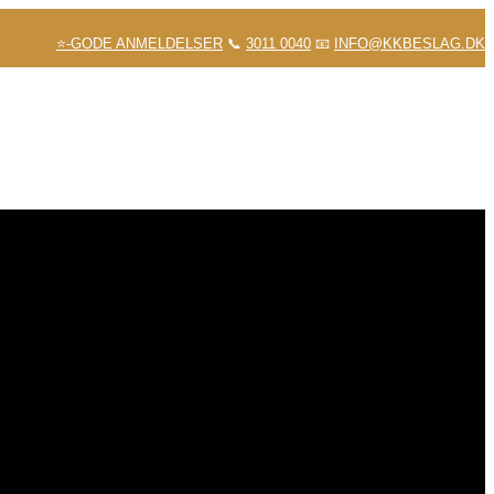
⭐-GODE ANMELDELSER
📞
3011 0040
📧
INFO@KKBESLAG.DK