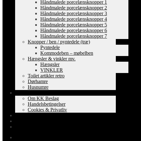
Håndmalede porcelænsknopper 1
Håndmalede porcelænsknopper 2
Håndmalede porcelænsknopper 3
Håndmalede porcelænsknopper 4
Håndmalede porcelænsknopper 5
Håndmalede porcelænsknopper 6
Håndmalede porcelænsknopper 7
Knopper / ben / pyntedele (træ)
Pyntedele
Kommodeben – møbelben
Hængsler & vinkler mv.
Hængsler
VINKLER
Toilet artikler retro
Dørhamre
Husnumre
Om os
Om KK Beslag
Handelsbetingelser
Cookies & Privatliv
Erhverv
EAN-fakturering
Min Konto
0,00
kr.
0 varer