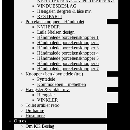
KAHYTSKROGE – VINDUESKROGE
VINDUESBESLAG
Hængsler, dørgreb & låse mv.
RESTPARTI
Porcelænsknopper – Håndmalet
NYHEDER
Laila Nielsen design
Håndmalede porcelænsknopper 1
Håndmalede porcelænsknopper 2
Håndmalede porcelænsknopper 3
Håndmalede porcelænsknopper 4
Håndmalede porcelænsknopper 5
Håndmalede porcelænsknopper 6
Håndmalede porcelænsknopper 7
Knopper / ben / pyntedele (træ)
Pyntedele
Kommodeben – møbelben
Hængsler & vinkler mv.
Hængsler
VINKLER
Toilet artikler retro
Dørhamre
Husnumre
Om os
Om KK Beslag