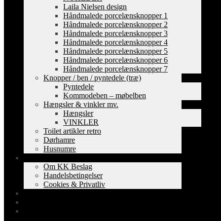
Laila Nielsen design
Håndmalede porcelænsknopper 1
Håndmalede porcelænsknopper 2
Håndmalede porcelænsknopper 3
Håndmalede porcelænsknopper 4
Håndmalede porcelænsknopper 5
Håndmalede porcelænsknopper 6
Håndmalede porcelænsknopper 7
Knopper / ben / pyntedele (træ)
Pyntedele
Kommodeben – møbelben
Hængsler & vinkler mv.
Hængsler
VINKLER
Toilet artikler retro
Dørhamre
Husnumre
Om os
Om KK Beslag
Handelsbetingelser
Cookies & Privatliv
Erhverv
EAN-fakturering
Min Konto