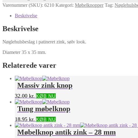
Varenummer (SKU):
6210
Kategori:
Møbelknopper
Tag:
Nøglehulsb
Beskrivelse
Beskrivelse
Nøglehulsbeslag i patineret zink, sølv look.
Diameter 35 x 35 mm.
Relaterede varer
Massiv zink knop
32,00
kr.
KØB NU
Tung møbelknop
18,95
kr.
KØB NU
Møbelknop antik zink – 28 mm