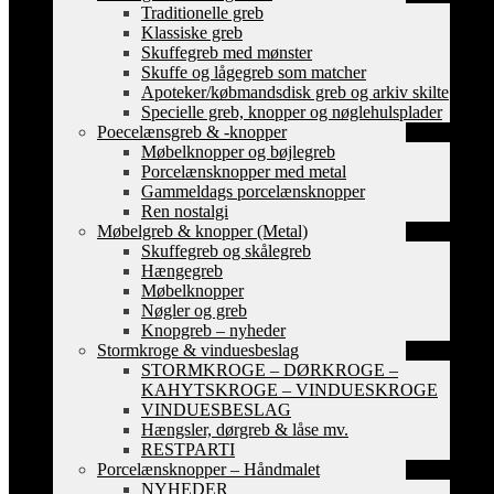
Traditionelle greb
Klassiske greb
Skuffegreb med mønster
Skuffe og lågegreb som matcher
Apoteker/købmandsdisk greb og arkiv skilte
Specielle greb, knopper og nøglehulsplader
Poecelænsgreb & -knopper
Møbelknopper og bøjlegreb
Porcelænsknopper med metal
Gammeldags porcelænsknopper
Ren nostalgi
Møbelgreb & knopper (Metal)
Skuffegreb og skålegreb
Hængegreb
Møbelknopper
Nøgler og greb
Knopgreb – nyheder
Stormkroge & vinduesbeslag
STORMKROGE – DØRKROGE –
KAHYTSKROGE – VINDUESKROGE
VINDUESBESLAG
Hængsler, dørgreb & låse mv.
RESTPARTI
Porcelænsknopper – Håndmalet
NYHEDER