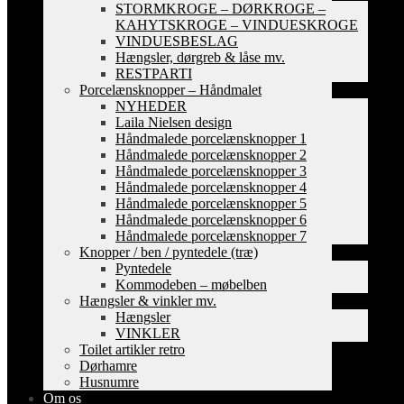
STORMKROGE – DØRKROGE –
KAHYTSKROGE – VINDUESKROGE
VINDUESBESLAG
Hængsler, dørgreb & låse mv.
RESTPARTI
Porcelænsknopper – Håndmalet
NYHEDER
Laila Nielsen design
Håndmalede porcelænsknopper 1
Håndmalede porcelænsknopper 2
Håndmalede porcelænsknopper 3
Håndmalede porcelænsknopper 4
Håndmalede porcelænsknopper 5
Håndmalede porcelænsknopper 6
Håndmalede porcelænsknopper 7
Knopper / ben / pyntedele (træ)
Pyntedele
Kommodeben – møbelben
Hængsler & vinkler mv.
Hængsler
VINKLER
Toilet artikler retro
Dørhamre
Husnumre
Om os