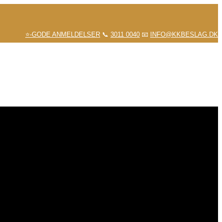
⭐-GODE ANMELDELSER
📞
3011 0040
📧
INFO@KKBESLAG.DK