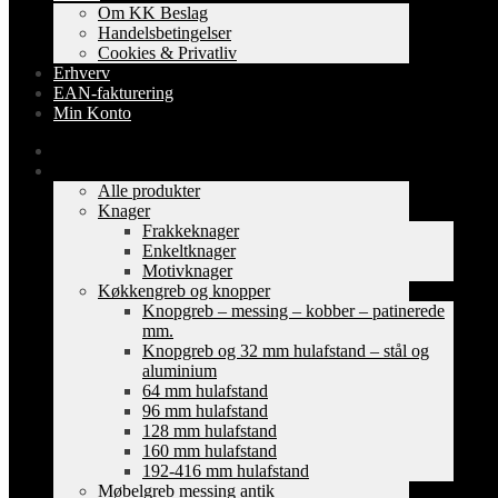
Om KK Beslag
Handelsbetingelser
Cookies & Privatliv
Erhverv
EAN-fakturering
Min Konto
Forside
Shop
Alle produkter
Knager
Frakkeknager
Enkeltknager
Motivknager
Køkkengreb og knopper
Knopgreb – messing – kobber – patinerede
mm.
Knopgreb og 32 mm hulafstand – stål og
aluminium
64 mm hulafstand
96 mm hulafstand
128 mm hulafstand
160 mm hulafstand
192-416 mm hulafstand
Møbelgreb messing antik