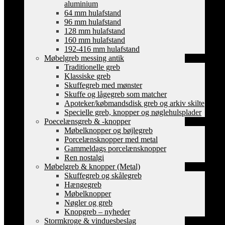
aluminium
64 mm hulafstand
96 mm hulafstand
128 mm hulafstand
160 mm hulafstand
192-416 mm hulafstand
Møbelgreb messing antik
Traditionelle greb
Klassiske greb
Skuffegreb med mønster
Skuffe og lågegreb som matcher
Apoteker/købmandsdisk greb og arkiv skilte
Specielle greb, knopper og nøglehulsplader
Poecelænsgreb & -knopper
Møbelknopper og bøjlegreb
Porcelænsknopper med metal
Gammeldags porcelænsknopper
Ren nostalgi
Møbelgreb & knopper (Metal)
Skuffegreb og skålegreb
Hængegreb
Møbelknopper
Nøgler og greb
Knopgreb – nyheder
Stormkroge & vinduesbeslag