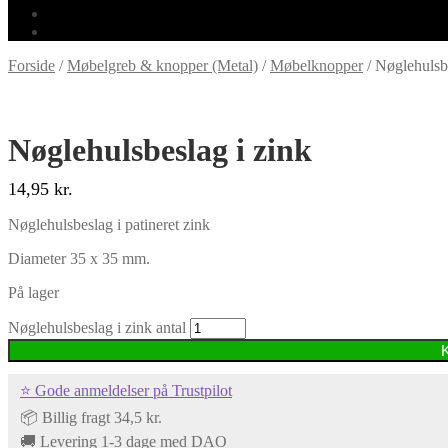
0,00
kr.
0 varer
Forside
/
Møbelgreb & knopper (Metal)
/
Møbelknopper
/
Nøglehulsbe
Nøglehulsbeslag i zink
14,95
kr.
Nøglehulsbeslag i patineret zink
Diameter 35 x 35 mm.
På lager
Nøglehulsbeslag i zink antal
⭐ Gode anmeldelser på Trustpilot
📦 Billig fragt 34,5 kr.
🚚 Levering 1-3 dage med DAO