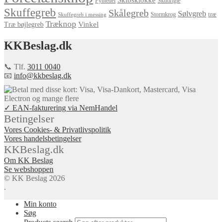
Pyntedel
Skudrigle
Skuffegreb
Skålegreb
Sølvgreb
træ
Stormkrog
Skuffegreb i messing
Træknop
Vinkel
Træ bøjlegreb
KKBeslag.dk
📞 Tlf.
3011 0040
📧
info@kkbeslag.dk
✓ EAN-fakturering via NemHandel
Betingelser
Vores Cookies- & Privatlivspolitik
Vores handelsbetingelser
KKBeslag.dk
Om KK Beslag
Se webshoppen
© KK Beslag 2026
.
Min konto
Søg