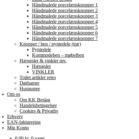
Håndmalede porcelænsknopper 1
Håndmalede porcelænsknopper 2
Håndmalede porcelænsknopper 3
Håndmalede porcelænsknopper 4
Håndmalede porcelænsknopper 5
Håndmalede porcelænsknopper 6
Håndmalede porcelænsknopper 7
Knopper / ben / pyntedele (træ)
Pyntedele
Kommodeben – møbelben
Hængsler & vinkler mv.
Hængsler
VINKLER
Toilet artikler retro
Dørhamre
Husnumre
Om os
Om KK Beslag
Handelsbetingelser
Cookies & Privatliv
Erhverv
EAN-fakturering
Min Konto
0,00
kr.
0 varer