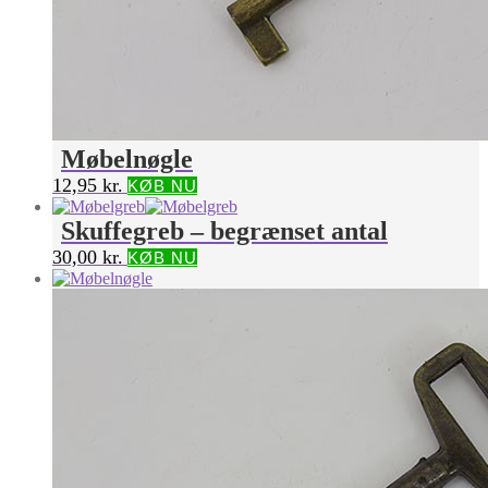
Møbelnøgle
12,95
kr.
KØB NU
Skuffegreb – begrænset antal
30,00
kr.
KØB NU