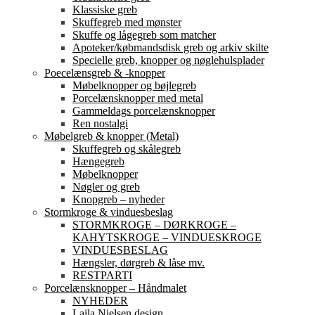
Klassiske greb
Skuffegreb med mønster
Skuffe og lågegreb som matcher
Apoteker/købmandsdisk greb og arkiv skilte
Specielle greb, knopper og nøglehulsplader
Poecelænsgreb & -knopper
Møbelknopper og bøjlegreb
Porcelænsknopper med metal
Gammeldags porcelænsknopper
Ren nostalgi
Møbelgreb & knopper (Metal)
Skuffegreb og skålegreb
Hængegreb
Møbelknopper
Nøgler og greb
Knopgreb – nyheder
Stormkroge & vinduesbeslag
STORMKROGE – DØRKROGE –
KAHYTSKROGE – VINDUESKROGE
VINDUESBESLAG
Hængsler, dørgreb & låse mv.
RESTPARTI
Porcelænsknopper – Håndmalet
NYHEDER
Laila Nielsen design