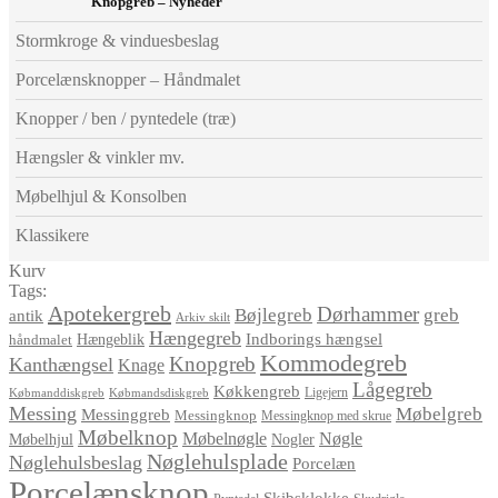
Knopgreb – Nyheder
Stormkroge & vinduesbeslag
Porcelænsknopper – Håndmalet
Knopper / ben / pyntedele (træ)
Hængsler & vinkler mv.
Møbelhjul & Konsolben
Klassikere
Kurv
Tags:
Apotekergreb
Dørhammer
Bøjlegreb
greb
antik
Arkiv skilt
Hængegreb
Indborings hængsel
håndmalet
Hængeblik
Kommodegreb
Knopgreb
Kanthængsel
Knage
Lågegreb
Køkkengreb
Ligejern
Købmanddiskgreb
Købmandsdiskgreb
Messing
Møbelgreb
Messinggreb
Messingknop
Messingknop med skrue
Møbelknop
Møbelnøgle
Nøgle
Møbelhjul
Nogler
Nøglehulsplade
Nøglehulsbeslag
Porcelæn
Porcelænsknop
Skibsklokke