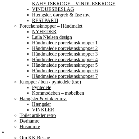
KAHYTSKROGE – VINDUESKROGE
VINDUESBESLAG
Hængsler, dørgreb & låse mv.
RESTPARTI
Porcelænsknopper – Håndmalet
NYHEDER
Laila Nielsen design
Håndmalede porcelænsknopper 1
Håndmalede porcelænsknopper 2
Håndmalede porcelænsknopper 3
Håndmalede porcelænsknopper 4
Håndmalede porcelænsknopper 5
Håndmalede porcelænsknopper 6
Håndmalede porcelænsknopper 7
Knopper / ben / pyntedele (træ)
Pyntedele
Kommodeben – møbelben
Hængsler & vinkler mv.
Hængsler
VINKLER
Toilet artikler retro
Dørhamre
Husnumre
Om os
Om KK Beslag