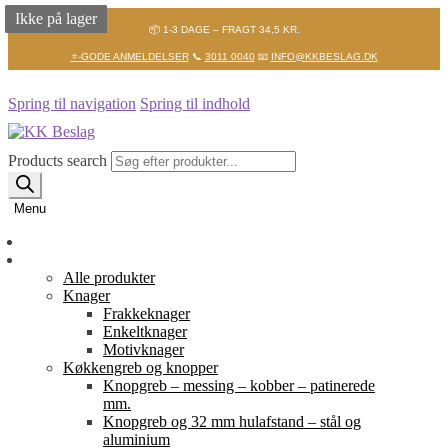
Ikke på lager
Ikke på lager
📦 1-3 DAGE – FRAGT 34,5 KR.
⭐-GODE ANMELDELSER
📞
3011 0040
📧
INFO@KKBESLAG.DK
Spring til navigation
Spring til indhold
Products search
Menu
Forside
Shop
Alle produkter
Knager
Frakkeknager
Enkeltknager
Motivknager
Køkkengreb og knopper
Knopgreb – messing – kobber – patinerede
mm.
Knopgreb og 32 mm hulafstand – stål og
aluminium