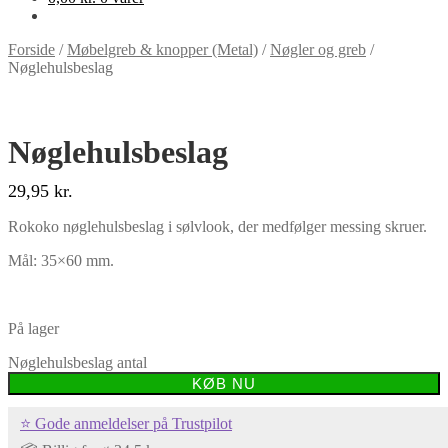
Forside
/
Møbelgreb & knopper (Metal)
/
Nøgler og greb
/
Nøglehulsbeslag
Nøglehulsbeslag
29,95
kr.
Rokoko nøglehulsbeslag i sølvlook,
der medfølger messing skruer.
Mål: 35×60 mm.
På lager
Nøglehulsbeslag antal
KØB NU
⭐ Gode anmeldelser på Trustpilot