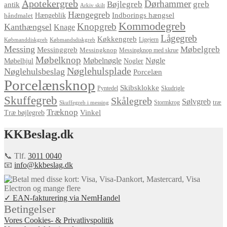
Apotekergreb
Dørhammer
Bøjlegreb
greb
antik
Arkiv skilt
Hængegreb
Indborings hængsel
håndmalet
Hængeblik
Kommodegreb
Knopgreb
Kanthængsel
Knage
Lågegreb
Køkkengreb
Ligejern
Købmanddiskgreb
Købmandsdiskgreb
Messing
Møbelgreb
Messinggreb
Messingknop
Messingknop med skrue
Møbelknop
Møbelnøgle
Nøgle
Møbelhjul
Nogler
Nøglehulsplade
Nøglehulsbeslag
Porcelæn
Porcelænsknop
Skibsklokke
Pyntedel
Skudrigle
Skuffegreb
Skålegreb
Sølvgreb
træ
Stormkrog
Skuffegreb i messing
Træknop
Vinkel
Træ bøjlegreb
KKBeslag.dk
📞 Tlf.
3011 0040
📧
info@kkbeslag.dk
✓ EAN-fakturering via NemHandel
Betingelser
Vores Cookies- & Privatlivspolitik