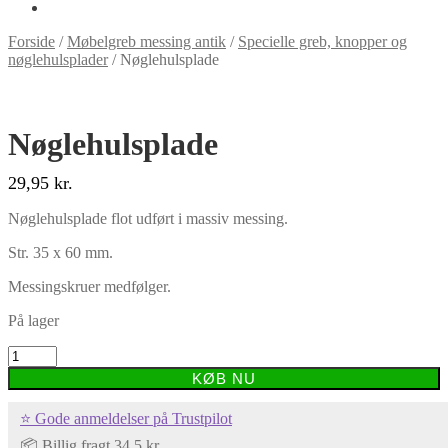
Forside
/
Møbelgreb messing antik
/
Specielle greb, knopper og
nøglehulsplader
/
Nøglehulsplade
Nøglehulsplade
29,95
kr.
Nøglehulsplade flot udført i massiv messing.
Str. 35 x 60 mm.
Messingskruer medfølger.
På lager
Nøglehulsplade
antal
KØB NU
⭐ Gode anmeldelser på Trustpilot
📦 Billig fragt 34,5 kr.