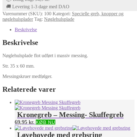
🚚 Levering 1-3 dage med DAO
Varenummer (SKU):
100
Kategori:
Specielle greb, knopper og
nøglehulsplader
Tag:
Nøglehulsplade
Beskrivelse
Beskrivelse
Nøglehulsplade flot udført i massiv messing.
Str. 35 x 60 mm.
Messingskruer medfølger.
Relaterede varer
Kronegreb – Messing- Skuffegreb
69,95
kr.
KØB NU
Løvehovede med grebsring