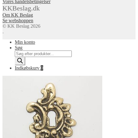
Vores handelsbetingelser
KKBeslag.dk
Om KK Beslag
Se webshoppen
© KK Beslag 2026
.
Min konto
Søg
Products
search
Indkøbskurv
0