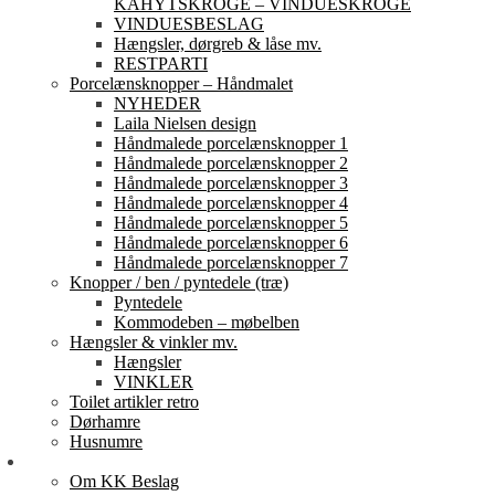
KAHYTSKROGE – VINDUESKROGE
VINDUESBESLAG
Hængsler, dørgreb & låse mv.
RESTPARTI
Porcelænsknopper – Håndmalet
NYHEDER
Laila Nielsen design
Håndmalede porcelænsknopper 1
Håndmalede porcelænsknopper 2
Håndmalede porcelænsknopper 3
Håndmalede porcelænsknopper 4
Håndmalede porcelænsknopper 5
Håndmalede porcelænsknopper 6
Håndmalede porcelænsknopper 7
Knopper / ben / pyntedele (træ)
Pyntedele
Kommodeben – møbelben
Hængsler & vinkler mv.
Hængsler
VINKLER
Toilet artikler retro
Dørhamre
Husnumre
Om os
Om KK Beslag