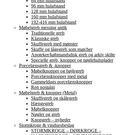
64 mm hulafstand
96 mm hulafstand
128 mm hulafstand
160 mm hulafstand
192-416 mm hulafstand
Møbelgreb messing antik
Traditionelle greb
Klassiske greb
Skuffegreb med mønster
Skuffe og lågegreb som matcher
Apoteker/købmandsdisk greb og arkiv skilte
Specielle greb, knopper og nøglehulsplader
Poecelænsgreb & -knopper
Møbelknopper og bøjlegreb
Porcelænsknopper med metal
Gammeldags porcelænsknopper
Ren nostalgi
Møbelgreb & knopper (Metal)
Skuffegreb og skålegreb
Hængegreb
Møbelknopper
Nøgler og greb
Knopgreb – nyheder
Stormkroge & vinduesbeslag
STORMKROGE – DØRKROGE –