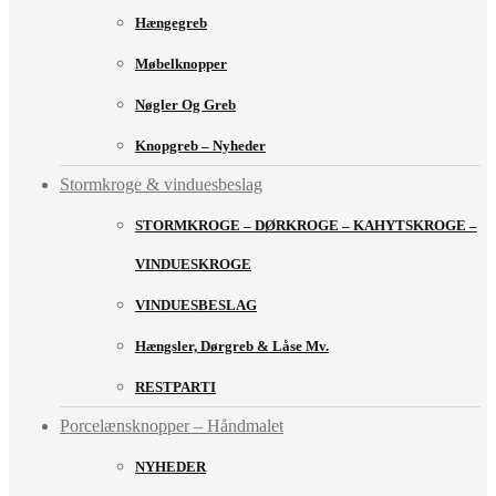
Hængegreb
Møbelknopper
Nøgler Og Greb
Knopgreb – Nyheder
Stormkroge & vinduesbeslag
STORMKROGE – DØRKROGE – KAHYTSKROGE –
VINDUESKROGE
VINDUESBESLAG
Hængsler, Dørgreb & Låse Mv.
RESTPARTI
Porcelænsknopper – Håndmalet
NYHEDER