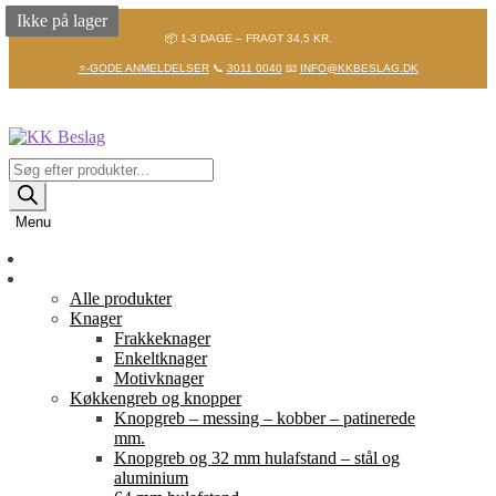
Ikke på lager
Ikke på lager
📦 1-3 DAGE – FRAGT 34,5 KR.
⭐-GODE ANMELDELSER
📞
3011 0040
📧
INFO@KKBESLAG.DK
Spring
Spring
til
til
navigation
indhold
Products
search
Menu
Forside
Shop
Alle produkter
Knager
Frakkeknager
Enkeltknager
Motivknager
Køkkengreb og knopper
Knopgreb – messing – kobber – patinerede
mm.
Knopgreb og 32 mm hulafstand – stål og
aluminium