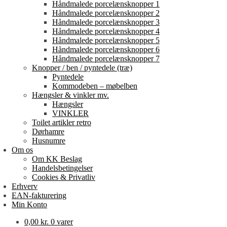
Håndmalede porcelænsknopper 1
Håndmalede porcelænsknopper 2
Håndmalede porcelænsknopper 3
Håndmalede porcelænsknopper 4
Håndmalede porcelænsknopper 5
Håndmalede porcelænsknopper 6
Håndmalede porcelænsknopper 7
Knopper / ben / pyntedele (træ)
Pyntedele
Kommodeben – møbelben
Hængsler & vinkler mv.
Hængsler
VINKLER
Toilet artikler retro
Dørhamre
Husnumre
Om os
Om KK Beslag
Handelsbetingelser
Cookies & Privatliv
Erhverv
EAN-fakturering
Min Konto
0,00
kr.
0 varer