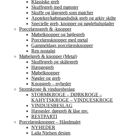
Klassiske greb
Skuffegreb med mønster
Skuffe og lågegreb som matcher
Apoteker/købmandsdisk greb og arkiv skilte
Specielle greb, knopper og nøglehulsplader
Poecelænsgreb & -knopper
Møbelknopper og bøjlegreb
Porcelænsknopper med metal
Gammeldags porcelænsknopper
Ren nostalgi
Møbelgreb & knopper (Metal)
Skuffegreb og skålegreb
Hængegreb
Møbelknopper
Nøgler og greb
Knopgreb – nyheder
Stormkroge & vinduesbeslag
STORMKROGE – DØRKROGE –
KAHYTSKROGE – VINDUESKROGE
VINDUESBESLAG
Hængsler, dørgreb & låse mv.
RESTPARTI
Porcelænsknopper – Håndmalet
NYHEDER
Laila Nielsen design