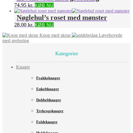
74,95
kr.
KØB NU
Nøglehul’s roset med mønster
28,00
kr.
KØB NU
Knop med skrue
Løvehovede
med grebsring
Kategorier
Knager
Frakkeknager
Enkeltknager
Dobbeltknager
Trekrogsknager
Foldeknager
Hyldeknager