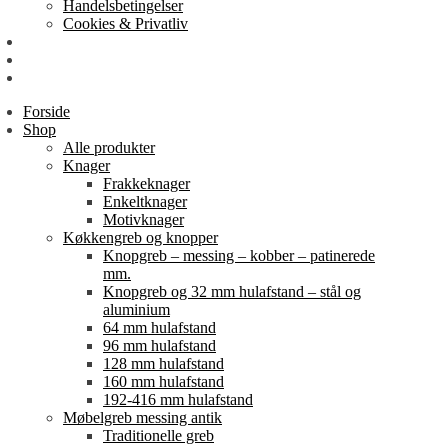
Handelsbetingelser
Cookies & Privatliv
Erhverv
EAN-fakturering
Min Konto
Forside
Shop
Alle produkter
Knager
Frakkeknager
Enkeltknager
Motivknager
Køkkengreb og knopper
Knopgreb – messing – kobber – patinerede
mm.
Knopgreb og 32 mm hulafstand – stål og
aluminium
64 mm hulafstand
96 mm hulafstand
128 mm hulafstand
160 mm hulafstand
192-416 mm hulafstand
Møbelgreb messing antik
Traditionelle greb