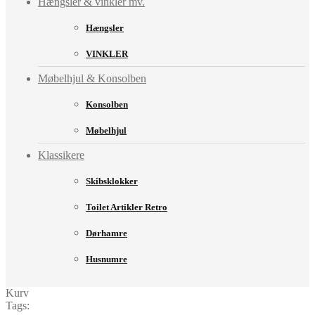
Hængsler & vinkler mv.
Hængsler
VINKLER
Møbelhjul & Konsolben
Konsolben
Møbelhjul
Klassikere
Skibsklokker
Toilet Artikler Retro
Dørhamre
Husnumre
Kurv
Tags: