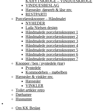
KAHYTSKROGE – VINDUESKROGE
VINDUESBESLAG
Hængsler, dørgreb & låse mv.
RESTPARTI
Porcelænsknopper – Håndmalet
NYHEDER
Laila Nielsen design
Håndmalede porcelænsknopper 1
Håndmalede porcelænsknopper 2
Håndmalede porcelænsknopper 3
Håndmalede porcelænsknopper 4
Håndmalede porcelænsknopper 5
Håndmalede porcelænsknopper 6
Håndmalede porcelænsknopper 7
Knopper / ben / pyntedele (træ)
Pyntedele
Kommodeben – møbelben
Hængsler & vinkler mv.
Hængsler
VINKLER
Toilet artikler retro
Dørhamre
Husnumre
Om os
Om KK Beslag