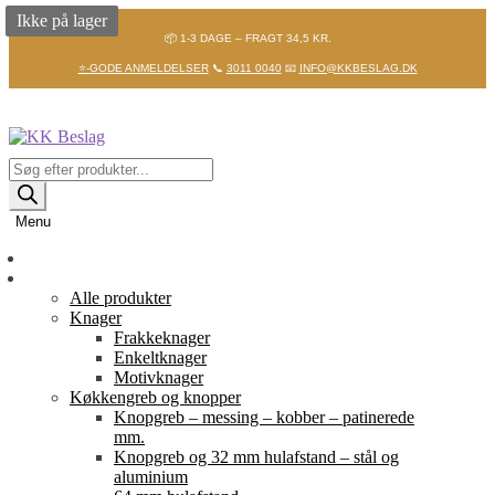
Ikke på lager
📦 1-3 DAGE – FRAGT 34,5 KR.
⭐-GODE ANMELDELSER
📞
3011 0040
📧
INFO@KKBESLAG.DK
Spring
Spring
til
til
navigation
indhold
Products
search
Menu
Forside
Shop
Alle produkter
Knager
Frakkeknager
Enkeltknager
Motivknager
Køkkengreb og knopper
Knopgreb – messing – kobber – patinerede
mm.
Knopgreb og 32 mm hulafstand – stål og
aluminium