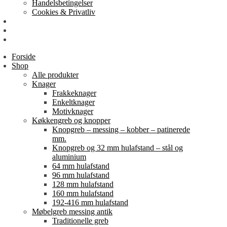
Handelsbetingelser
Cookies & Privatliv
Erhverv
EAN-fakturering
Min Konto
Forside
Shop
Alle produkter
Knager
Frakkeknager
Enkeltknager
Motivknager
Køkkengreb og knopper
Knopgreb – messing – kobber – patinerede
mm.
Knopgreb og 32 mm hulafstand – stål og
aluminium
64 mm hulafstand
96 mm hulafstand
128 mm hulafstand
160 mm hulafstand
192-416 mm hulafstand
Møbelgreb messing antik
Traditionelle greb