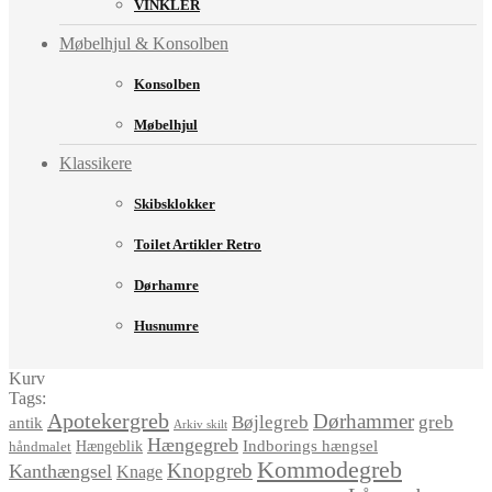
VINKLER
Møbelhjul & Konsolben
Konsolben
Møbelhjul
Klassikere
Skibsklokker
Toilet Artikler Retro
Dørhamre
Husnumre
Kurv
Tags:
Apotekergreb
Dørhammer
Bøjlegreb
greb
antik
Arkiv skilt
Hængegreb
Indborings hængsel
håndmalet
Hængeblik
Kommodegreb
Knopgreb
Kanthængsel
Knage