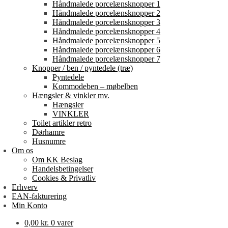
Håndmalede porcelænsknopper 1
Håndmalede porcelænsknopper 2
Håndmalede porcelænsknopper 3
Håndmalede porcelænsknopper 4
Håndmalede porcelænsknopper 5
Håndmalede porcelænsknopper 6
Håndmalede porcelænsknopper 7
Knopper / ben / pyntedele (træ)
Pyntedele
Kommodeben – møbelben
Hængsler & vinkler mv.
Hængsler
VINKLER
Toilet artikler retro
Dørhamre
Husnumre
Om os
Om KK Beslag
Handelsbetingelser
Cookies & Privatliv
Erhverv
EAN-fakturering
Min Konto
0,00
kr.
0 varer