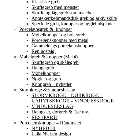
Klassiske greb
Skuffegreb med mønster
Skuffe og lågegreb som matcher
Apoteker/købmandsdisk greb og arkiv skilte
Specielle greb, knopper og nøglehulsplader
Poecelænsgreb & -knopper
Møbelknopper og bøjlegreb
Porcelænsknopper med metal
Gammeldags porcelænsknopper
Ren nostalgi
Møbelgreb & knopper (Metal)
Skuffegreb og skålegreb
Hængegreb
Møbelknopper
Nøgler og greb
Knopgreb – nyheder
Stormkroge & vinduesbeslag
STORMKROGE – DØRKROGE –
KAHYTSKROGE – VINDUESKROGE
VINDUESBESLAG
Hængsler, dørgreb & låse mv.
RESTPARTI
Porcelænsknopper – Håndmalet
NYHEDER
Laila Nielsen design