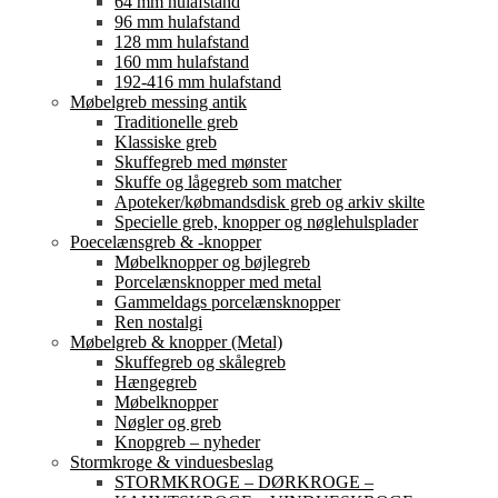
64 mm hulafstand
96 mm hulafstand
128 mm hulafstand
160 mm hulafstand
192-416 mm hulafstand
Møbelgreb messing antik
Traditionelle greb
Klassiske greb
Skuffegreb med mønster
Skuffe og lågegreb som matcher
Apoteker/købmandsdisk greb og arkiv skilte
Specielle greb, knopper og nøglehulsplader
Poecelænsgreb & -knopper
Møbelknopper og bøjlegreb
Porcelænsknopper med metal
Gammeldags porcelænsknopper
Ren nostalgi
Møbelgreb & knopper (Metal)
Skuffegreb og skålegreb
Hængegreb
Møbelknopper
Nøgler og greb
Knopgreb – nyheder
Stormkroge & vinduesbeslag
STORMKROGE – DØRKROGE –