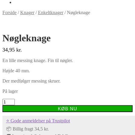
Forside
/
Knager
/
Enkeltknager
/
Nøgleknage
Nøgleknage
34,95
kr.
En lille messing knage. Fin til nøgler.
Højde 40 mm.
Der medfølger messing skruer.
På lager
Nøgleknage
antal
KØB NU
⭐ Gode anmeldelser på Trustpilot
📦 Billig fragt 34,5 kr.