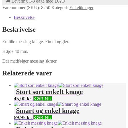
🚚 Levering 1-3 dage med DAO
Varenummer (SKU):
8250
Kategori:
Enkeltknager
Beskrivelse
Beskrivelse
En lille messing knage. Fin til nøgler.
Højde 40 mm.
Der medfølger messing skruer.
Relaterede varer
Stort sort enkelt knage
45,00
kr.
KØB NU
Smart og enkel knage
69,95
kr.
KØB NU