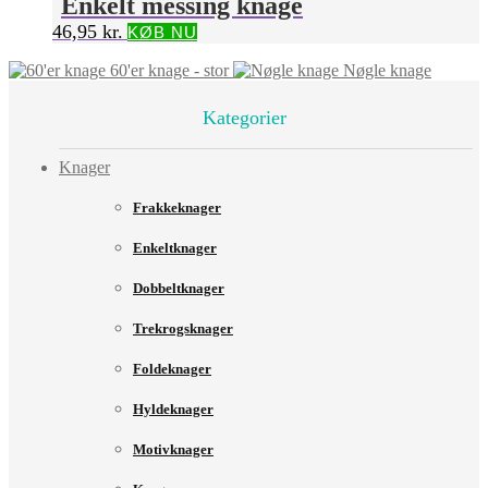
Enkelt messing knage
46,95
kr.
KØB NU
60'er knage - stor
Nøgle knage
Kategorier
Knager
Frakkeknager
Enkeltknager
Dobbeltknager
Trekrogsknager
Foldeknager
Hyldeknager
Motivknager