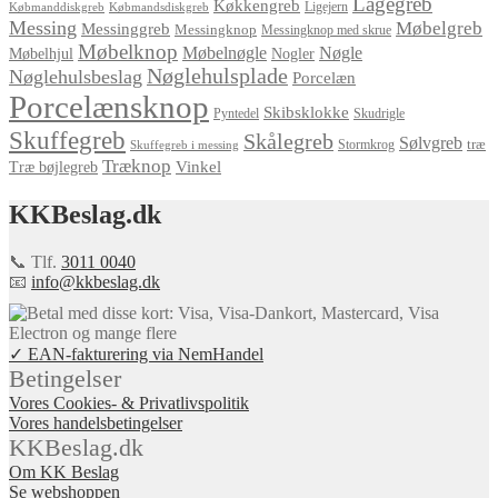
Lågegreb
Køkkengreb
Ligejern
Købmanddiskgreb
Købmandsdiskgreb
Messing
Møbelgreb
Messinggreb
Messingknop
Messingknop med skrue
Møbelknop
Møbelnøgle
Nøgle
Møbelhjul
Nogler
Nøglehulsplade
Nøglehulsbeslag
Porcelæn
Porcelænsknop
Skibsklokke
Pyntedel
Skudrigle
Skuffegreb
Skålegreb
Sølvgreb
træ
Stormkrog
Skuffegreb i messing
Træknop
Vinkel
Træ bøjlegreb
KKBeslag.dk
📞 Tlf.
3011 0040
📧
info@kkbeslag.dk
✓ EAN-fakturering via NemHandel
Betingelser
Vores Cookies- & Privatlivspolitik
Vores handelsbetingelser
KKBeslag.dk
Om KK Beslag
Se webshoppen