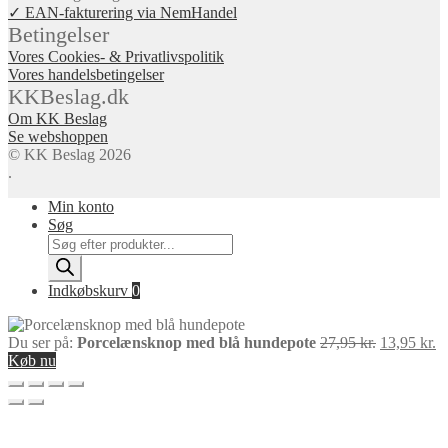
✓ EAN-fakturering via NemHandel
Betingelser
Vores Cookies- & Privatlivspolitik
Vores handelsbetingelser
KKBeslag.dk
Om KK Beslag
Se webshoppen
© KK Beslag 2026
.
Min konto
Søg
Products
search
Indkøbskurv
0
Den
D
Du ser på:
Porcelænsknop med blå hundepote
27,95
kr.
13,95
kr.
oprindelig
ak
Køb nu
pris
pr
var:
er
27,95 kr..
13