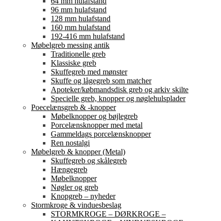
64 mm hulafstand
96 mm hulafstand
128 mm hulafstand
160 mm hulafstand
192-416 mm hulafstand
Møbelgreb messing antik
Traditionelle greb
Klassiske greb
Skuffegreb med mønster
Skuffe og lågegreb som matcher
Apoteker/købmandsdisk greb og arkiv skilte
Specielle greb, knopper og nøglehulsplader
Poecelænsgreb & -knopper
Møbelknopper og bøjlegreb
Porcelænsknopper med metal
Gammeldags porcelænsknopper
Ren nostalgi
Møbelgreb & knopper (Metal)
Skuffegreb og skålegreb
Hængegreb
Møbelknopper
Nøgler og greb
Knopgreb – nyheder
Stormkroge & vinduesbeslag
STORMKROGE – DØRKROGE –