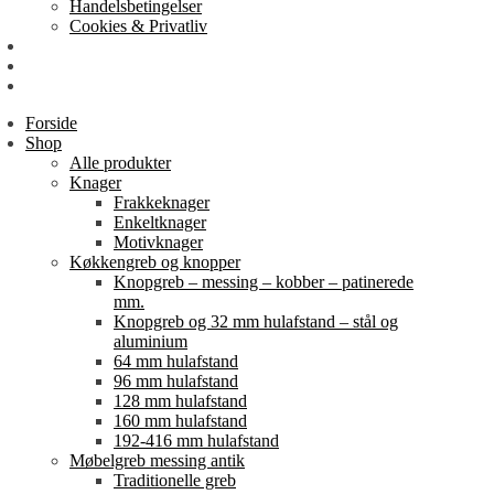
Handelsbetingelser
Cookies & Privatliv
Erhverv
EAN-fakturering
Min Konto
Forside
Shop
Alle produkter
Knager
Frakkeknager
Enkeltknager
Motivknager
Køkkengreb og knopper
Knopgreb – messing – kobber – patinerede
mm.
Knopgreb og 32 mm hulafstand – stål og
aluminium
64 mm hulafstand
96 mm hulafstand
128 mm hulafstand
160 mm hulafstand
192-416 mm hulafstand
Møbelgreb messing antik
Traditionelle greb