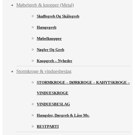
Møbelgreb & knopper (Metal)
Skuffegreb Og Skålegreb
Hængegreb
Møbelknopper
Nøgler Og Greb
Knopgreb – Nyheder
Stormkroge & vinduesbeslag
STORMKROGE – DØRKROGE – KAHYTSKROGE –
VINDUESKROGE
VINDUESBESLAG
Hængsler, Dørgreb & Låse Mv.
RESTPARTI