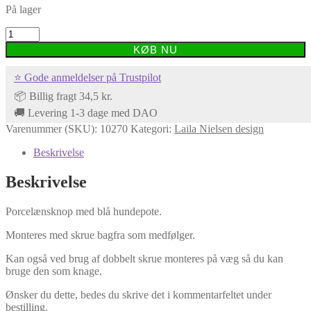
På lager
Porcelænsknop
med
KØB NU
blå
hundepote
⭐ Gode anmeldelser på Trustpilot
antal
📦 Billig fragt 34,5 kr.
🚚 Levering 1-3 dage med DAO
Varenummer (SKU):
10270
Kategori:
Laila Nielsen design
Beskrivelse
Beskrivelse
Porcelænsknop med blå hundepote.
Monteres med skrue bagfra som medfølger.
Kan også ved brug af dobbelt skrue monteres på væg så du kan
bruge den som knage.
Ønsker du dette, bedes du skrive det i kommentarfeltet under
bestilling.