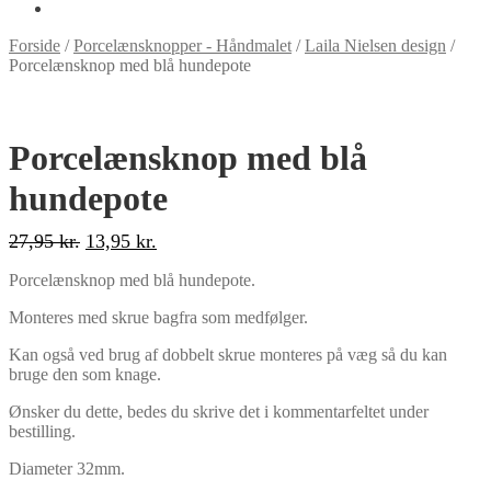
Forside
/
Porcelænsknopper - Håndmalet
/
Laila Nielsen design
/
Porcelænsknop med blå hundepote
-50%
Porcelænsknop med blå
hundepote
Den
Den
27,95
kr.
13,95
kr.
oprindelige
aktuelle
Porcelænsknop med blå hundepote.
pris
pris
var:
er:
Monteres med skrue bagfra som medfølger.
27,95 kr..
13,95 kr..
Kan også ved brug af dobbelt skrue monteres på væg så du kan
bruge den som knage.
Ønsker du dette, bedes du skrive det i kommentarfeltet under
bestilling.
Diameter 32mm.