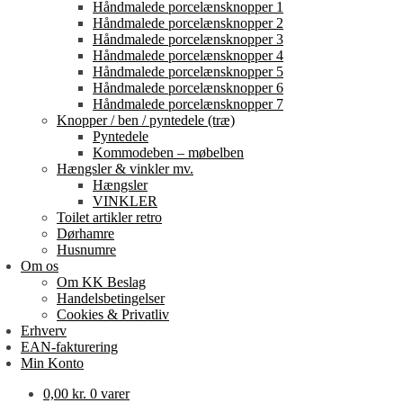
Håndmalede porcelænsknopper 1
Håndmalede porcelænsknopper 2
Håndmalede porcelænsknopper 3
Håndmalede porcelænsknopper 4
Håndmalede porcelænsknopper 5
Håndmalede porcelænsknopper 6
Håndmalede porcelænsknopper 7
Knopper / ben / pyntedele (træ)
Pyntedele
Kommodeben – møbelben
Hængsler & vinkler mv.
Hængsler
VINKLER
Toilet artikler retro
Dørhamre
Husnumre
Om os
Om KK Beslag
Handelsbetingelser
Cookies & Privatliv
Erhverv
EAN-fakturering
Min Konto
0,00
kr.
0 varer