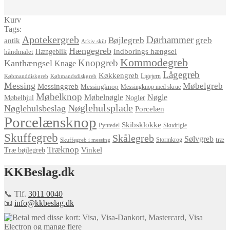
Kurv
Tags:
Apotekergreb
Dørhammer
Bøjlegreb
greb
antik
Arkiv skilt
Hængegreb
Indborings hængsel
håndmalet
Hængeblik
Kommodegreb
Knopgreb
Kanthængsel
Knage
Lågegreb
Køkkengreb
Ligejern
Købmanddiskgreb
Købmandsdiskgreb
Messing
Møbelgreb
Messinggreb
Messingknop
Messingknop med skrue
Møbelknop
Møbelnøgle
Nøgle
Møbelhjul
Nogler
Nøglehulsplade
Nøglehulsbeslag
Porcelæn
Porcelænsknop
Skibsklokke
Pyntedel
Skudrigle
Skuffegreb
Skålegreb
Sølvgreb
træ
Stormkrog
Skuffegreb i messing
Træknop
Vinkel
Træ bøjlegreb
KKBeslag.dk
📞 Tlf.
3011 0040
📧
info@kkbeslag.dk