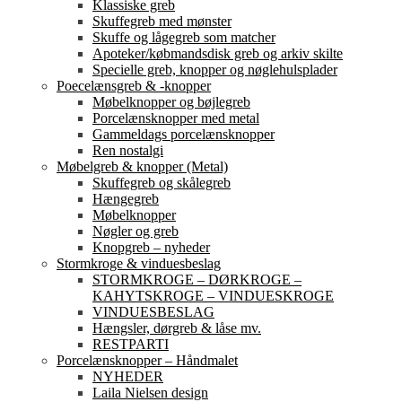
Klassiske greb
Skuffegreb med mønster
Skuffe og lågegreb som matcher
Apoteker/købmandsdisk greb og arkiv skilte
Specielle greb, knopper og nøglehulsplader
Poecelænsgreb & -knopper
Møbelknopper og bøjlegreb
Porcelænsknopper med metal
Gammeldags porcelænsknopper
Ren nostalgi
Møbelgreb & knopper (Metal)
Skuffegreb og skålegreb
Hængegreb
Møbelknopper
Nøgler og greb
Knopgreb – nyheder
Stormkroge & vinduesbeslag
STORMKROGE – DØRKROGE –
KAHYTSKROGE – VINDUESKROGE
VINDUESBESLAG
Hængsler, dørgreb & låse mv.
RESTPARTI
Porcelænsknopper – Håndmalet
NYHEDER
Laila Nielsen design