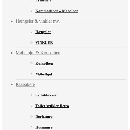
Pyntedele
Kommodeben – Møbelben
Hængsler & vinkler mv.
Hængsler
VINKLER
Møbelhjul & Konsolben
Konsolben
Møbelhjul
Klassikere
Skibsklokker
Toilet Artikler Retro
Dørhamre
Husnumre