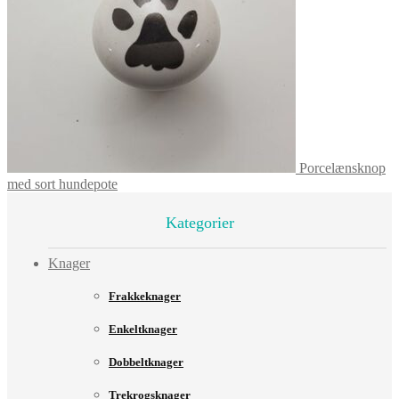
Porcelænsknop
med sort hundepote
Kategorier
Knager
Frakkeknager
Enkeltknager
Dobbeltknager
Trekrogsknager