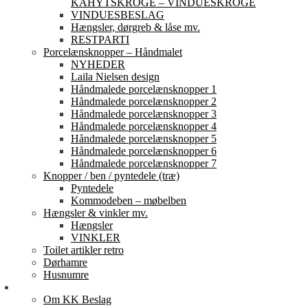
KAHYTSKROGE – VINDUESKROGE
VINDUESBESLAG
Hængsler, dørgreb & låse mv.
RESTPARTI
Porcelænsknopper – Håndmalet
NYHEDER
Laila Nielsen design
Håndmalede porcelænsknopper 1
Håndmalede porcelænsknopper 2
Håndmalede porcelænsknopper 3
Håndmalede porcelænsknopper 4
Håndmalede porcelænsknopper 5
Håndmalede porcelænsknopper 6
Håndmalede porcelænsknopper 7
Knopper / ben / pyntedele (træ)
Pyntedele
Kommodeben – møbelben
Hængsler & vinkler mv.
Hængsler
VINKLER
Toilet artikler retro
Dørhamre
Husnumre
Om os
Om KK Beslag