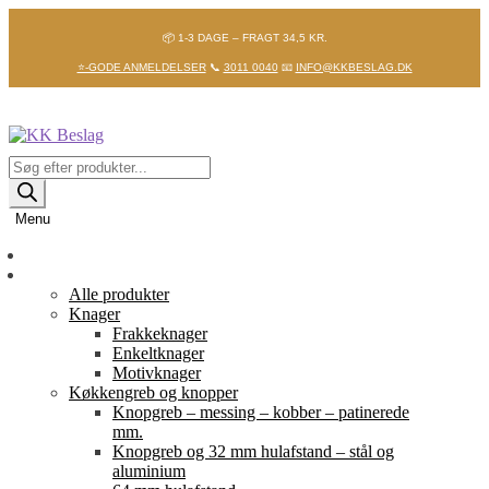
📦 1-3 DAGE – FRAGT 34,5 KR.
⭐-GODE ANMELDELSER
📞
3011 0040
📧
INFO@KKBESLAG.DK
Spring
Spring
til
til
navigation
indhold
Products
search
Menu
Forside
Shop
Alle produkter
Knager
Frakkeknager
Enkeltknager
Motivknager
Køkkengreb og knopper
Knopgreb – messing – kobber – patinerede
mm.
Knopgreb og 32 mm hulafstand – stål og
aluminium