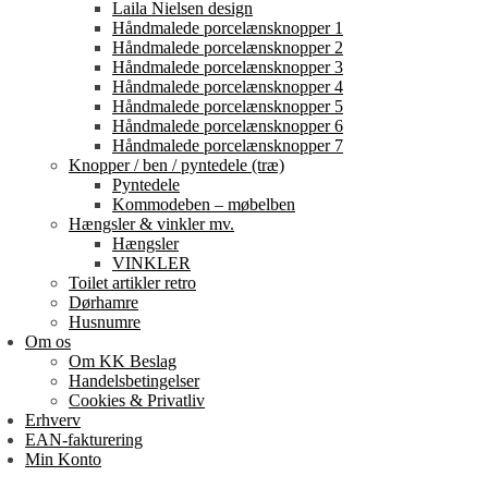
Laila Nielsen design
Håndmalede porcelænsknopper 1
Håndmalede porcelænsknopper 2
Håndmalede porcelænsknopper 3
Håndmalede porcelænsknopper 4
Håndmalede porcelænsknopper 5
Håndmalede porcelænsknopper 6
Håndmalede porcelænsknopper 7
Knopper / ben / pyntedele (træ)
Pyntedele
Kommodeben – møbelben
Hængsler & vinkler mv.
Hængsler
VINKLER
Toilet artikler retro
Dørhamre
Husnumre
Om os
Om KK Beslag
Handelsbetingelser
Cookies & Privatliv
Erhverv
EAN-fakturering
Min Konto