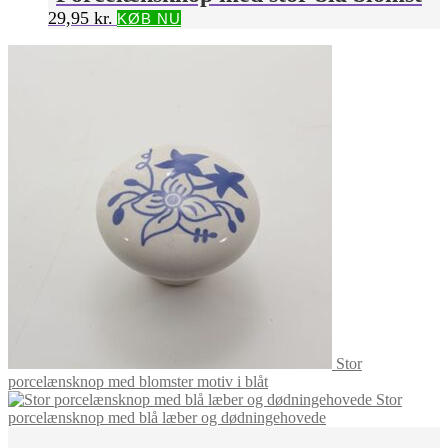
29,95
kr.
KØB NU
Stor
porcelænsknop med blomster motiv i blåt
Stor
porcelænsknop med blå læber og dødningehovede