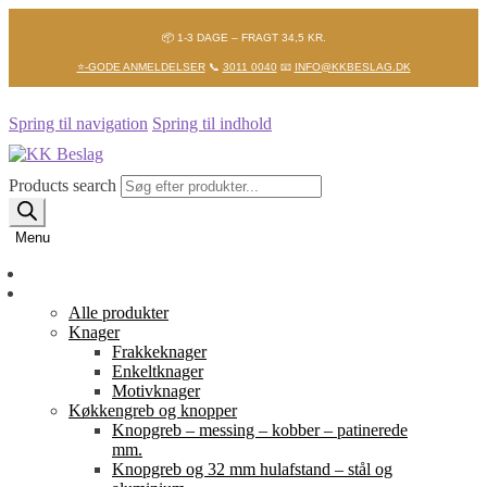
📦 1-3 DAGE – FRAGT 34,5 KR.
⭐-GODE ANMELDELSER
📞
3011 0040
📧
INFO@KKBESLAG.DK
Spring til navigation
Spring til indhold
Products search
Menu
Forside
Shop
Alle produkter
Knager
Frakkeknager
Enkeltknager
Motivknager
Køkkengreb og knopper
Knopgreb – messing – kobber – patinerede
mm.
Knopgreb og 32 mm hulafstand – stål og