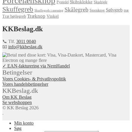
Porcelænsknop
Skibsklokke
Pyntedel
Skudrigle
Skuffegreb
Skålegreb
Sølvgreb
træ
Stormkrog
Skuffegreb i messing
Træknop
Vinkel
Træ bøjlegreb
KKBeslag.dk
📞 Tlf.
3011 0040
📧
info@kkbeslag.dk
✓ EAN-fakturering via NemHandel
Betingelser
Vores Cookies- & Privatlivspolitik
Vores handelsbetingelser
KKBeslag.dk
Om KK Beslag
Se webshoppen
© KK Beslag 2026
.
Min konto
Søg