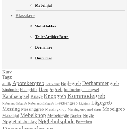
Møbelhjul
Klassikere
Skibsklokker
Toilet Artikler Retro
Dørhamre
Husnumre
Kurv
Tags:
Apotekergreb
Dørhammer
Bøjlegreb
greb
antik
Arkiv skilt
Hængegreb
Indborings hængsel
håndmalet
Hængeblik
Kommodegreb
Knopgreb
Kanthængsel
Knage
Lågegreb
Køkkengreb
Ligejern
Købmanddiskgreb
Købmandsdiskgreb
Messing
Møbelgreb
Messinggreb
Messingknop
Messingknop med skrue
Møbelknop
Møbelnøgle
Nøgle
Møbelhjul
Nogler
Nøglehulsplade
Nøglehulsbeslag
Porcelæn