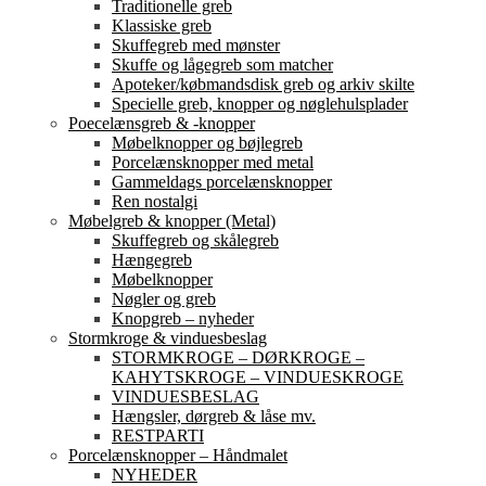
Traditionelle greb
Klassiske greb
Skuffegreb med mønster
Skuffe og lågegreb som matcher
Apoteker/købmandsdisk greb og arkiv skilte
Specielle greb, knopper og nøglehulsplader
Poecelænsgreb & -knopper
Møbelknopper og bøjlegreb
Porcelænsknopper med metal
Gammeldags porcelænsknopper
Ren nostalgi
Møbelgreb & knopper (Metal)
Skuffegreb og skålegreb
Hængegreb
Møbelknopper
Nøgler og greb
Knopgreb – nyheder
Stormkroge & vinduesbeslag
STORMKROGE – DØRKROGE –
KAHYTSKROGE – VINDUESKROGE
VINDUESBESLAG
Hængsler, dørgreb & låse mv.
RESTPARTI
Porcelænsknopper – Håndmalet
NYHEDER