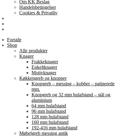
Om KK Beslag
Handelsbetingelser
Cookies & Privatliv
Erhverv
EAN-fakturering
Min Konto
Forside
Shop
Alle produkter
Knager
Frakkeknager
Enkeltknager
Motivknager
Køkkengreb og knopper
Knopgreb – messing – kobber – patinerede
mm.
Knopgreb og 32 mm hulafstand – stål og
aluminium
64 mm hulafstand
96 mm hulafstand
128 mm hulafstand
160 mm hulafstand
192-416 mm hulafstand
Møbelgreb messing antik