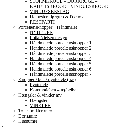
STORMKROGE – DØRKROGE –
KAHYTSKROGE – VINDUESKROGE
VINDUESBESLAG
Hængsler, dørgreb & låse mv.
RESTPARTI
Porcelænsknopper – Håndmalet
NYHEDER
Laila Nielsen design
Håndmalede porcelænsknopper 1
Håndmalede porcelænsknopper 2
Håndmalede porcelænsknopper 3
Håndmalede porcelænsknopper 4
Håndmalede porcelænsknopper 5
Håndmalede porcelænsknopper 6
Håndmalede porcelænsknopper 7
Knopper / ben / pyntedele (træ)
Pyntedele
Kommodeben – møbelben
Hængsler & vinkler mv.
Hængsler
VINKLER
Toilet artikler retro
Dørhamre
Husnumre
Om os