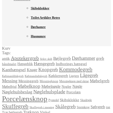
Skibsklokker
Toilet Artikler Retro
Dørhamre
Husnumre
Kurv
Tags:
Apotekergreb
Dørhammer
Bøjlegreb
greb
antik
Arkiv skilt
Hængegreb
Indborings hængsel
håndmalet
Hængeblik
Kommodegreb
Knopgreb
Kanthængsel
Knage
Lågegreb
Køkkengreb
Ligejern
Købmanddiskgreb
Købmandsdiskgreb
Messing
Møbelgreb
Messinggreb
Messingknop
Messingknop med skrue
Møbelknop
Møbelnøgle
Nøgle
Møbelhjul
Nogler
Nøglehulsplade
Nøglehulsbeslag
Porcelæn
Porcelænsknop
Skibsklokke
Pyntedel
Skudrigle
Skuffegreb
Skålegreb
Sølvgreb
træ
Stormkrog
Skuffegreb i messing
Træknop
Vinkel
Træ bøjlegreb