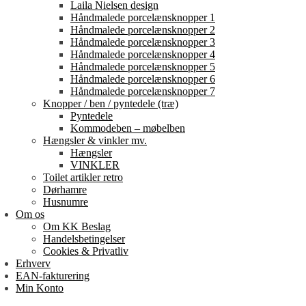
Laila Nielsen design
Håndmalede porcelænsknopper 1
Håndmalede porcelænsknopper 2
Håndmalede porcelænsknopper 3
Håndmalede porcelænsknopper 4
Håndmalede porcelænsknopper 5
Håndmalede porcelænsknopper 6
Håndmalede porcelænsknopper 7
Knopper / ben / pyntedele (træ)
Pyntedele
Kommodeben – møbelben
Hængsler & vinkler mv.
Hængsler
VINKLER
Toilet artikler retro
Dørhamre
Husnumre
Om os
Om KK Beslag
Handelsbetingelser
Cookies & Privatliv
Erhverv
EAN-fakturering
Min Konto