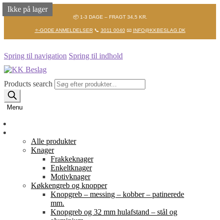
Ikke på lager
Ikke på lager
Ikke på lager
📦 1-3 DAGE – FRAGT 34,5 KR.
⭐-GODE ANMELDELSER
📞
3011 0040
📧
INFO@KKBESLAG.DK
Spring til navigation
Spring til indhold
Products search
Menu
Forside
Shop
Alle produkter
Knager
Frakkeknager
Enkeltknager
Motivknager
Køkkengreb og knopper
Knopgreb – messing – kobber – patinerede
mm.
Knopgreb og 32 mm hulafstand – stål og