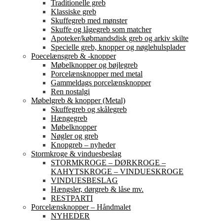
Traditionelle greb
Klassiske greb
Skuffegreb med mønster
Skuffe og lågegreb som matcher
Apoteker/købmandsdisk greb og arkiv skilte
Specielle greb, knopper og nøglehulsplader
Poecelænsgreb & -knopper
Møbelknopper og bøjlegreb
Porcelænsknopper med metal
Gammeldags porcelænsknopper
Ren nostalgi
Møbelgreb & knopper (Metal)
Skuffegreb og skålegreb
Hængegreb
Møbelknopper
Nøgler og greb
Knopgreb – nyheder
Stormkroge & vinduesbeslag
STORMKROGE – DØRKROGE –
KAHYTSKROGE – VINDUESKROGE
VINDUESBESLAG
Hængsler, dørgreb & låse mv.
RESTPARTI
Porcelænsknopper – Håndmalet
NYHEDER