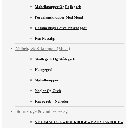
Møbelknopper Og Bøjlegreb
Porcelænsknopper Med Metal
Gammeldags Porcelænsknopper
Ren Nostalgi
Møbelgreb & knopper (Metal)
Skuffegreb Og Skålegreb
Hængegreb
Møbelknopper
Nøgler Og Greb
Knopgreb – Nyheder
Stormkroge & vinduesbeslag
STORMKROGE – DØRKROGE – KAHYTSKROGE –