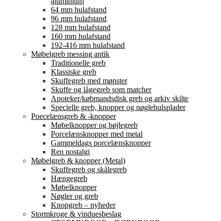
aluminium
64 mm hulafstand
96 mm hulafstand
128 mm hulafstand
160 mm hulafstand
192-416 mm hulafstand
Møbelgreb messing antik
Traditionelle greb
Klassiske greb
Skuffegreb med mønster
Skuffe og lågegreb som matcher
Apoteker/købmandsdisk greb og arkiv skilte
Specielle greb, knopper og nøglehulsplader
Poecelænsgreb & -knopper
Møbelknopper og bøjlegreb
Porcelænsknopper med metal
Gammeldags porcelænsknopper
Ren nostalgi
Møbelgreb & knopper (Metal)
Skuffegreb og skålegreb
Hængegreb
Møbelknopper
Nøgler og greb
Knopgreb – nyheder
Stormkroge & vinduesbeslag