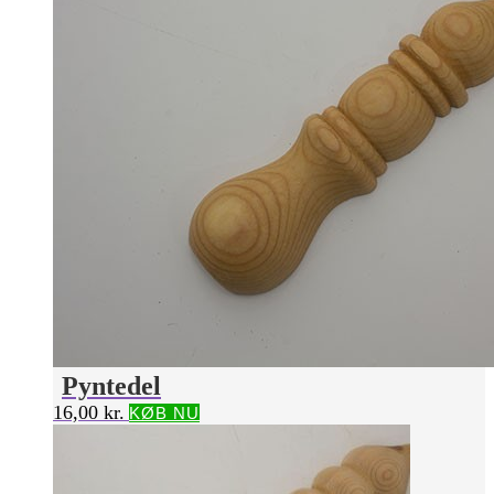
Pyntedel
16,00
kr.
KØB NU