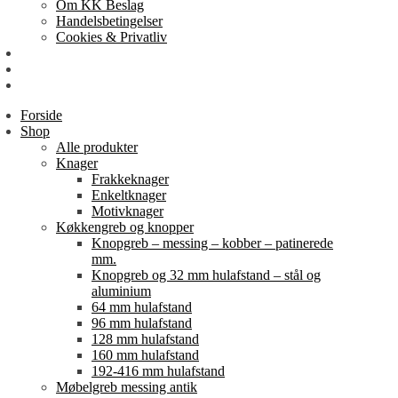
Om KK Beslag
Handelsbetingelser
Cookies & Privatliv
Erhverv
EAN-fakturering
Min Konto
Forside
Shop
Alle produkter
Knager
Frakkeknager
Enkeltknager
Motivknager
Køkkengreb og knopper
Knopgreb – messing – kobber – patinerede
mm.
Knopgreb og 32 mm hulafstand – stål og
aluminium
64 mm hulafstand
96 mm hulafstand
128 mm hulafstand
160 mm hulafstand
192-416 mm hulafstand
Møbelgreb messing antik