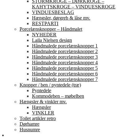
STORMKROGE – DØRKROGE –
KAHYTSKROGE – VINDUESKROGE
VINDUESBESLAG
Hængsler, dørgreb & låse mv.
RESTPARTI
Porcelænsknopper – Håndmalet
NYHEDER
Laila Nielsen design
Håndmalede porcelænsknopper 1
Håndmalede porcelænsknopper 2
Håndmalede porcelænsknopper 3
Håndmalede porcelænsknopper 4
Håndmalede porcelænsknopper 5
Håndmalede porcelænsknopper 6
Håndmalede porcelænsknopper 7
Knopper / ben / pyntedele (træ)
Pyntedele
Kommodeben – møbelben
Hængsler & vinkler mv.
Hængsler
VINKLER
Toilet artikler retro
Dørhamre
Husnumre
Om os