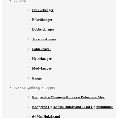
Knager
Frakkeknager
Enkeltknager
Dobbeltknager
Trekrogsknager
Foldeknager
Hyldeknager
Motivknager
Kroge
Køkkengreb og knopper
Knopgreb – Messing – Kobber – Patinerede Mm.
Knopgreb Og 32 Mm Hulafstand – Stål Og Aluminium
64 Mm Hulafstand