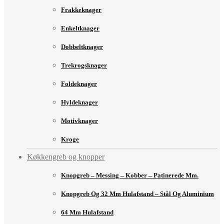
Frakkeknager
Enkeltknager
Dobbeltknager
Trekrogsknager
Foldeknager
Hyldeknager
Motivknager
Kroge
Køkkengreb og knopper
Knopgreb – Messing – Kobber – Patinerede Mm.
Knopgreb Og 32 Mm Hulafstand – Stål Og Aluminium
64 Mm Hulafstand