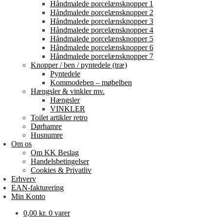
Håndmalede porcelænsknopper 1
Håndmalede porcelænsknopper 2
Håndmalede porcelænsknopper 3
Håndmalede porcelænsknopper 4
Håndmalede porcelænsknopper 5
Håndmalede porcelænsknopper 6
Håndmalede porcelænsknopper 7
Knopper / ben / pyntedele (træ)
Pyntedele
Kommodeben – møbelben
Hængsler & vinkler mv.
Hængsler
VINKLER
Toilet artikler retro
Dørhamre
Husnumre
Om os
Om KK Beslag
Handelsbetingelser
Cookies & Privatliv
Erhverv
EAN-fakturering
Min Konto
0,00
kr.
0 varer