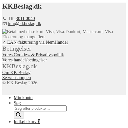
KKBeslag.dk
📞 Tlf.
3011 0040
📧
info@kkbeslag.dk
✓ EAN-fakturering via NemHandel
Betingelser
Vores Cookies- & Privatlivspolitik
Vores handelsbetingelser
KKBeslag.dk
Om KK Beslag
Se webshoppen
© KK Beslag 2026
.
Min konto
Søg
Products
search
Indkøbskurv
0