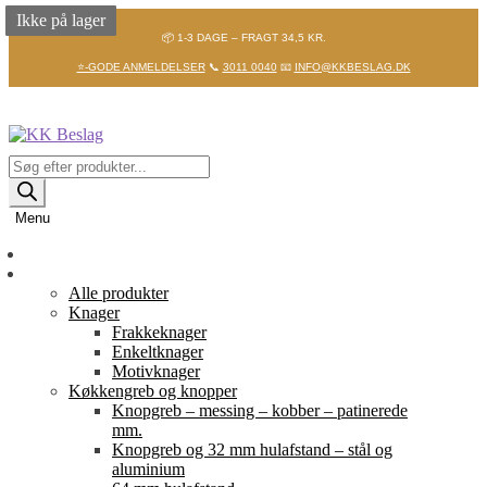
Ikke på lager
Ikke på lager
Ikke på lager
📦 1-3 DAGE – FRAGT 34,5 KR.
⭐-GODE ANMELDELSER
📞
3011 0040
📧
INFO@KKBESLAG.DK
Spring
Spring
til
til
navigation
indhold
Products
search
Menu
Forside
Shop
Alle produkter
Knager
Frakkeknager
Enkeltknager
Motivknager
Køkkengreb og knopper
Knopgreb – messing – kobber – patinerede
mm.
Knopgreb og 32 mm hulafstand – stål og
aluminium