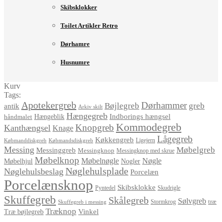
Skibsklokker
Toilet Artikler Retro
Dørhamre
Husnumre
Kurv
Tags:
Apotekergreb
Dørhammer
Bøjlegreb
greb
antik
Arkiv skilt
Hængegreb
Indborings hængsel
håndmalet
Hængeblik
Kommodegreb
Knopgreb
Kanthængsel
Knage
Lågegreb
Køkkengreb
Ligejern
Købmanddiskgreb
Købmandsdiskgreb
Messing
Møbelgreb
Messinggreb
Messingknop
Messingknop med skrue
Møbelknop
Møbelnøgle
Nøgle
Møbelhjul
Nogler
Nøglehulsplade
Nøglehulsbeslag
Porcelæn
Porcelænsknop
Skibsklokke
Pyntedel
Skudrigle
Skuffegreb
Skålegreb
Sølvgreb
træ
Stormkrog
Skuffegreb i messing
Træknop
Vinkel
Træ bøjlegreb