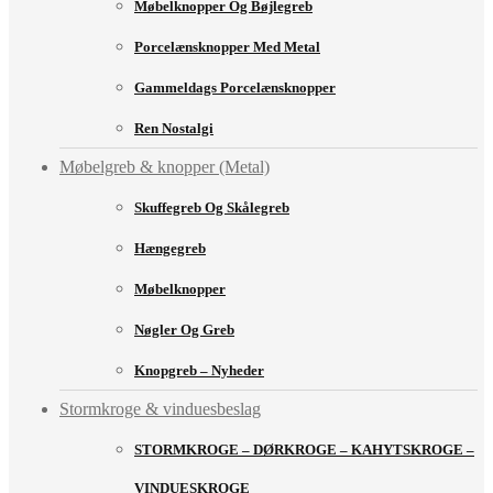
Møbelknopper Og Bøjlegreb
Porcelænsknopper Med Metal
Gammeldags Porcelænsknopper
Ren Nostalgi
Møbelgreb & knopper (Metal)
Skuffegreb Og Skålegreb
Hængegreb
Møbelknopper
Nøgler Og Greb
Knopgreb – Nyheder
Stormkroge & vinduesbeslag
STORMKROGE – DØRKROGE – KAHYTSKROGE –
VINDUESKROGE