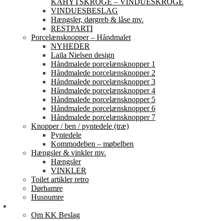
KAHYTSKROGE – VINDUESKROGE
VINDUESBESLAG
Hængsler, dørgreb & låse mv.
RESTPARTI
Porcelænsknopper – Håndmalet
NYHEDER
Laila Nielsen design
Håndmalede porcelænsknopper 1
Håndmalede porcelænsknopper 2
Håndmalede porcelænsknopper 3
Håndmalede porcelænsknopper 4
Håndmalede porcelænsknopper 5
Håndmalede porcelænsknopper 6
Håndmalede porcelænsknopper 7
Knopper / ben / pyntedele (træ)
Pyntedele
Kommodeben – møbelben
Hængsler & vinkler mv.
Hængsler
VINKLER
Toilet artikler retro
Dørhamre
Husnumre
Om os
Om KK Beslag