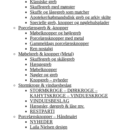
Klassiske greb
Skuffegreb med mønster
Skuffe og lågegreb som matcher
Apoteker/købmandsdisk greb og arkiv skilte
Specielle greb, knopper og nøglehulsplader
Poecelænsgreb & -knopper
Møbelknopper og bøjlegreb
Porcelænsknopper med metal
Gammeldags porcelænsknopper
Ren nostalgi
Møbelgreb & knopper (Metal)
Skuffegreb og skålegreb
Hængegreb
Møbelknopper
Nøgler og greb
Knopgreb – nyheder
Stormkroge & vinduesbeslag
STORMKROGE – DØRKROGE –
KAHYTSKROGE – VINDUESKROGE
VINDUESBESLAG
Hængsler, dørgreb & låse mv.
RESTPARTI
Porcelænsknopper – Håndmalet
NYHEDER
Laila Nielsen design