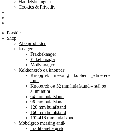
Handelsbetingelser
Cookies & Privatliv
Erhverv
EAN-fakturering
Min Konto
Forside
Shop
Alle produkter
Knager
Frakkeknager
Enkeltknager
Motivknager
Køkkengreb og knopper
Knopgreb – messing – kobber – patinerede
mm.
Knopgreb og 32 mm hulafstand – stål og
aluminium
64 mm hulafstand
96 mm hulafstand
128 mm hulafstand
160 mm hulafstand
192-416 mm hulafstand
Møbelgreb messing antik
Traditionelle greb