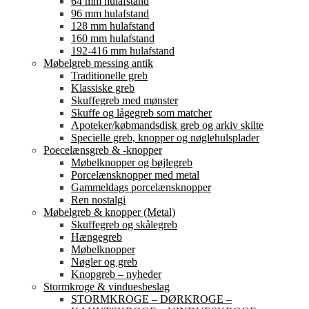
64 mm hulafstand
96 mm hulafstand
128 mm hulafstand
160 mm hulafstand
192-416 mm hulafstand
Møbelgreb messing antik
Traditionelle greb
Klassiske greb
Skuffegreb med mønster
Skuffe og lågegreb som matcher
Apoteker/købmandsdisk greb og arkiv skilte
Specielle greb, knopper og nøglehulsplader
Poecelænsgreb & -knopper
Møbelknopper og bøjlegreb
Porcelænsknopper med metal
Gammeldags porcelænsknopper
Ren nostalgi
Møbelgreb & knopper (Metal)
Skuffegreb og skålegreb
Hængegreb
Møbelknopper
Nøgler og greb
Knopgreb – nyheder
Stormkroge & vinduesbeslag
STORMKROGE – DØRKROGE –